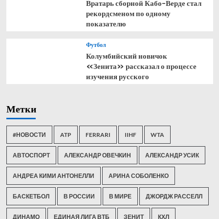
Вратарь сборной Кабо-Верде стал
рекордсменом по одному
показателю
Футбол
Колумбийский новичок
«Зенита» рассказал о процессе
изучения русского
Метки
#НОВОСТИ
ATP
FERRARI
IIHF
WTA
АВТОСПОРТ
АЛЕКСАНДР ОВЕЧКИН
АЛЕКСАНДР УСИК
АНДРЕА КИМИ АНТОНЕЛЛИ
АРИНА СОБОЛЕНКО
БАСКЕТБОЛ
В РОССИИ
В МИРЕ
ДЖОРДЖ РАССЕЛЛ
ДИНАМО
ЕДИНАЯ ЛИГА ВТБ
ЗЕНИТ
КХЛ