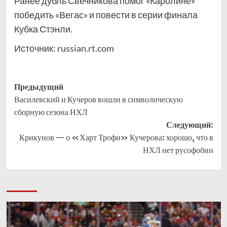
Ранее дубль Свечникова помог «Каролине»
победить «Вегас» и повести в серии финала
Кубка Стэнли.
Источник:
russian.rt.com
Навигация
Предыдущий
Василевский и Кучеров вошли в символическую
записи
сборную сезона НХЛ
Следующий:
Крикунов — о «Харт Трофи» Кучерова: хорошо, что в
НХЛ нет русофобии