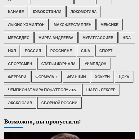
КАНАДЕ
КУБОК СТЭНЛИ
ЛОКОМОТИВА
ЛЬЮИС ХЭМИЛТОН
МАКС ФЕРСТАППЕН
МЕКСИКЕ
МЕРСЕДЕС
МИРРА АНДРЕЕВА
МУРАТ ГАССИЕВ
НБА
НХЛ
РОССИЯ
РОССИЯНЕ
США
СПОРТ
СПОРТСМЕН
СТАТЬИ ЖУРНАЛА
УИМБЛДОН
ФЕРРАРИ
ФОРМУЛА-1
ФРАНЦИИ
ХОККЕЙ
ЦСКА
ЧЕМПИОНАТ МИРА ПО ФУТБОЛУ 2026
ШАРЛЬ ЛЕКЛЕР
ЭКСКЛЮЗИВ
СБОРНОЙ РОССИИ
Возможно, вы пропустили: