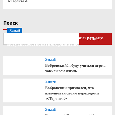
«Торонто»
Поиск
Хоккей
Бобровский — о голкипере Ахтямове: рад, что
Поиск
могу способствовать его развитию
Хоккей
Бобровский: я буду учиться игре в
хоккей всю жизнь
Хоккей
Бобровский признался, что
взволнован своим переходом в
«Торонто»
Хоккей