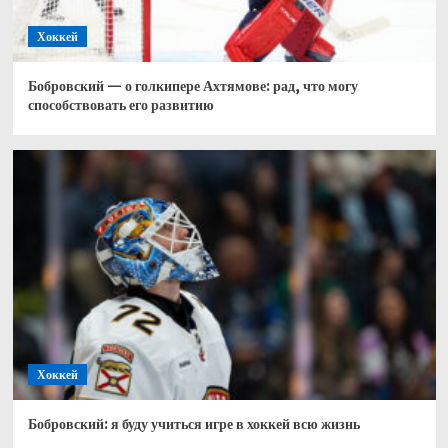
Хоккей
Бобровский — о голкипере Ахтямове: рад, что могу
способствовать его развитию
Хоккей
Бобровский: я буду учиться игре в хоккей всю жизнь