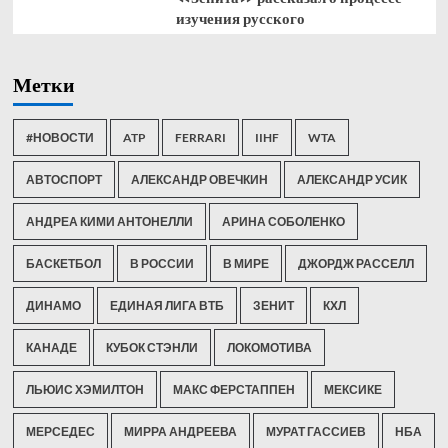
изучения русского
Метки
#НОВОСТИ
ATP
FERRARI
IIHF
WTA
АВТОСПОРТ
АЛЕКСАНДР ОВЕЧКИН
АЛЕКСАНДР УСИК
АНДРЕА КИМИ АНТОНЕЛЛИ
АРИНА СОБОЛЕНКО
БАСКЕТБОЛ
В РОССИИ
В МИРЕ
ДЖОРДЖ РАССЕЛЛ
ДИНАМО
ЕДИНАЯ ЛИГА ВТБ
ЗЕНИТ
КХЛ
КАНАДЕ
КУБОК СТЭНЛИ
ЛОКОМОТИВА
ЛЬЮИС ХЭМИЛТОН
МАКС ФЕРСТАППЕН
МЕКСИКЕ
МЕРСЕДЕС
МИРРА АНДРЕЕВА
МУРАТ ГАССИЕВ
НБА