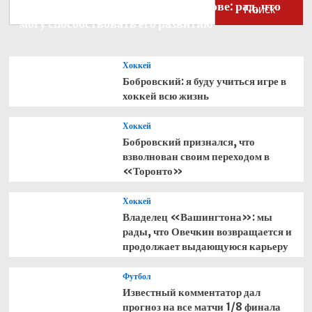
Бобровский — о голкипере Ахтямове: рад, что
Поиск
могу способствовать его развитию
Хоккей
Бобровский: я буду учиться игре в
хоккей всю жизнь
Хоккей
Бобровский признался, что
взволнован своим переходом в
«Торонто»
Хоккей
Владелец «Вашингтона»: мы
рады, что Овечкин возвращается и
продолжает выдающуюся карьеру
Футбол
Известный комментатор дал
прогноз на все матчи 1/8 финала