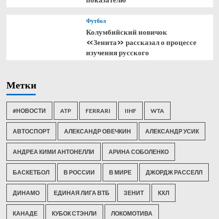
Футбол
Колумбийский новичок
«Зенита» рассказал о процессе
изучения русского
Метки
#НОВОСТИ
ATP
FERRARI
IIHF
WTA
АВТОСПОРТ
АЛЕКСАНДР ОВЕЧКИН
АЛЕКСАНДР УСИК
АНДРЕА КИМИ АНТОНЕЛЛИ
АРИНА СОБОЛЕНКО
БАСКЕТБОЛ
В РОССИИ
В МИРЕ
ДЖОРДЖ РАССЕЛЛ
ДИНАМО
ЕДИНАЯ ЛИГА ВТБ
ЗЕНИТ
КХЛ
КАНАДЕ
КУБОК СТЭНЛИ
ЛОКОМОТИВА