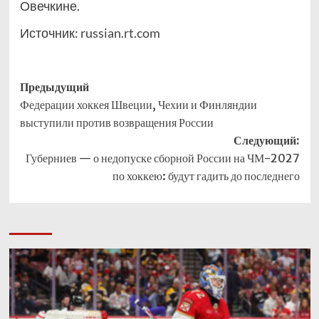
Овечкине.
Источник:
russian.rt.com
Навигация
Предыдущий
Федерации хоккея Швеции, Чехии и Финляндии
записи
выступили против возвращения России
Следующий:
Губерниев — о недопуске сборной России на ЧМ-2027
по хоккею: будут гадить до последнего