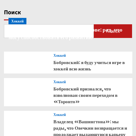
Поиск
Хоккей
Бобровский — о голкипере Ахтямове: рад, что
Поиск
могу способствовать его развитию
Хоккей
Бобровский: я буду учиться игре в
хоккей всю жизнь
Хоккей
Бобровский признался, что
взволнован своим переходом в
«Торонто»
Хоккей
Владелец «Вашингтона»: мы
рады, что Овечкин возвращается и
продолжает выдающуюся карьеру