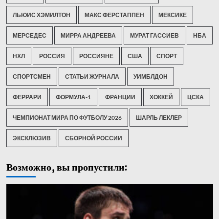
ЛЬЮИС ХЭМИЛТОН
МАКС ФЕРСТАППЕН
МЕКСИКЕ
МЕРСЕДЕС
МИРРА АНДРЕЕВА
МУРАТ ГАССИЕВ
НБА
НХЛ
РОССИЯ
РОССИЯНЕ
США
СПОРТ
СПОРТСМЕН
СТАТЬИ ЖУРНАЛА
УИМБЛДОН
ФЕРРАРИ
ФОРМУЛА-1
ФРАНЦИИ
ХОККЕЙ
ЦСКА
ЧЕМПИОНАТ МИРА ПО ФУТБОЛУ 2026
ШАРЛЬ ЛЕКЛЕР
ЭКСКЛЮЗИВ
СБОРНОЙ РОССИИ
Возможно, вы пропустили: