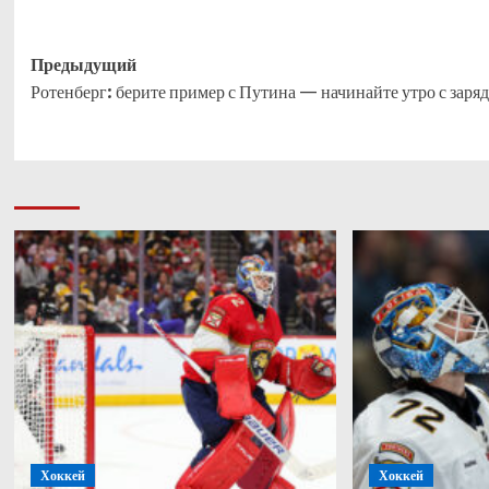
Навигация
Предыдущий
Ротенберг: берите пример с Путина — начинайте утро с заря
записи
Хоккей
Хоккей