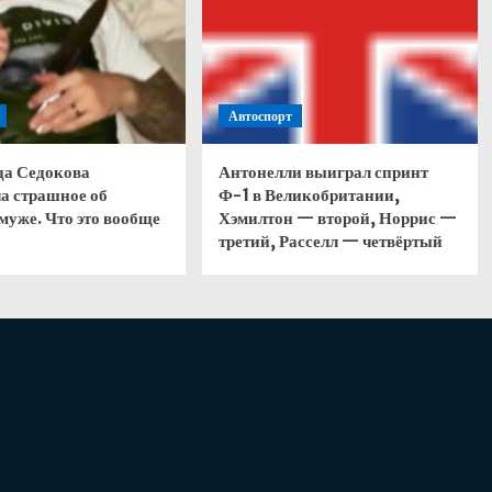
Автоспорт
да Седокова
Антонелли выиграл спринт
а страшное об
Ф-1 в Великобритании,
муже. Что это вообще
Хэмилтон — второй, Норрис —
третий, Расселл — четвёртый