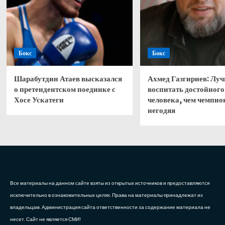
Бокс
Бокс
Шарабутдин Атаев высказался
Ахмед Газгириев: Лу
о претендентском поединке с
воспитать достойного
Хосе Ускатеги
человека, чем чемпио
негодяя
Все материалы на данном сайте взяты из открытых источников и предоставляются
исключительно в ознакомительных целях. Права на материалы принадлежат их
владельцам. Администрация сайта ответственности за содержание материала не
несет. Сайт не является СМИ!