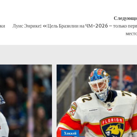
Следующи
дки
Луис Энрике: «Цель Бразилии на ЧМ-2026 – только пер
мест
Хоккей