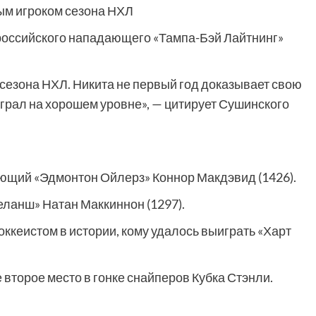
ым игроком сезона НХЛ
оссийского нападающего «Тампа-Бэй Лайтнинг»
сезона НХЛ. Никита не первый год доказывает свою
играл на хорошем уровне», — цитирует Сушинского
ющий «Эдмонтон Ойлерз» Коннор Макдэвид (1426).
ланш» Натан Маккиннон (1297).
оккеистом в истории, кому удалось выиграть «Харт
второе место в гонке снайперов Кубка Стэнли.