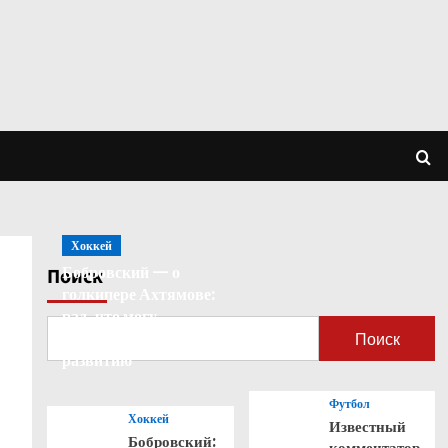
Хоккей
Бобровский — о
Поиск
голкипере Ахтямове:
рад, что могу
способствовать его
Поиск
развитию
Футбол
Хоккей
Известный
Бобровский:
комментатор