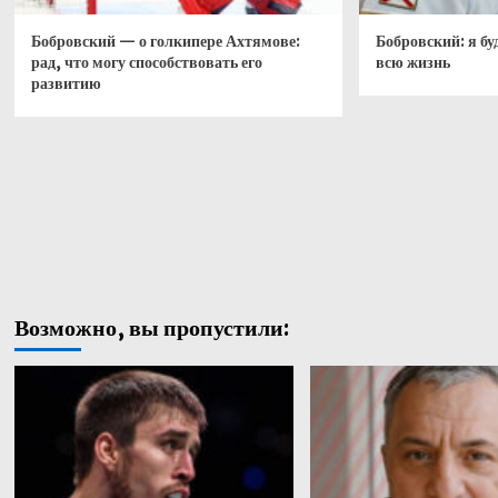
Бобровский — о голкипере Ахтямове:
Бобровский: я бу
рад, что могу способствовать его
всю жизнь
развитию
Возможно, вы пропустили: