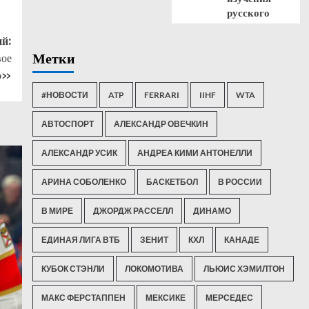
русского
й:
Метки
вое
о»
#НОВОСТИ
ATP
FERRARI
IIHF
WTA
АВТОСПОРТ
АЛЕКСАНДР ОВЕЧКИН
АЛЕКСАНДР УСИК
АНДРЕА КИМИ АНТОНЕЛЛИ
АРИНА СОБОЛЕНКО
БАСКЕТБОЛ
В РОССИИ
В МИРЕ
ДЖОРДЖ РАССЕЛЛ
ДИНАМО
ЕДИНАЯ ЛИГА ВТБ
ЗЕНИТ
КХЛ
КАНАДЕ
КУБОК СТЭНЛИ
ЛОКОМОТИВА
ЛЬЮИС ХЭМИЛТОН
МАКС ФЕРСТАППЕН
МЕКСИКЕ
МЕРСЕДЕС