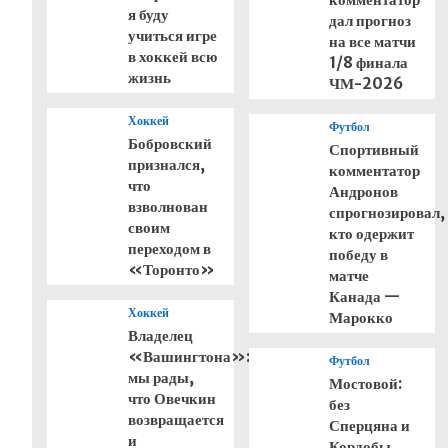
я буду
дал прогноз
учиться игре
на все матчи
в хоккей всю
1/8 финала
жизнь
ЧМ-2026
Хоккей
Футбол
Бобровский
Спортивный
признался,
комментатор
что
Андронов
взволнован
спрогнозировал,
своим
кто одержит
переходом в
победу в
«Торонто»
матче
Канада —
Хоккей
Марокко
Владелец
«Вашингтона»:
Футбол
мы рады,
Мостовой:
что Овечкин
без
возвращается
Сперцяна и
и
Кордобы