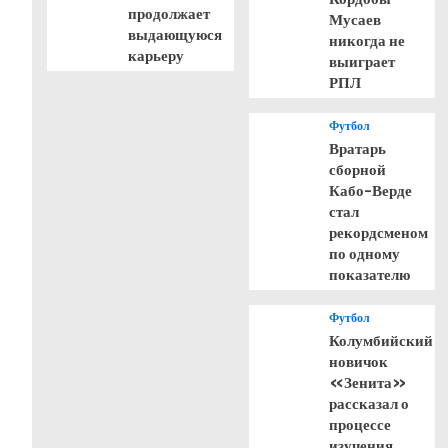
продолжает
Мусаев
выдающуюся
никогда не
карьеру
выиграет
РПЛ
Футбол
Вратарь
сборной
Кабо-Верде
стал
рекордсменом
по одному
показателю
Футбол
Колумбийский
новичок
«Зенита»
рассказал о
процессе
изучения