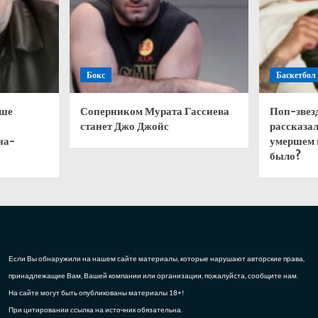
Бокс
Баскетбол
чше
Соперником Мурата Гассиева
Поп-звез
станет Джо Джойс
рассказал
на-
умершем 
было?
Если Вы обнаружили на нашем сайте материалы, которые нарушают авторские права,
принадлежащие Вам, Вашей компании или организации, пожалуйста, сообщите нам.
На сайте могут быть опубликованы материалы 18+!
При цитировании ссылка на источник обязательна.