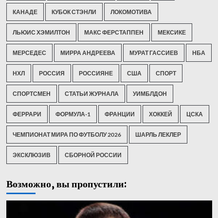
КАНАДЕ
КУБОК СТЭНЛИ
ЛОКОМОТИВА
ЛЬЮИС ХЭМИЛТОН
МАКС ФЕРСТАППЕН
МЕКСИКЕ
МЕРСЕДЕС
МИРРА АНДРЕЕВА
МУРАТ ГАССИЕВ
НБА
НХЛ
РОССИЯ
РОССИЯНЕ
США
СПОРТ
СПОРТСМЕН
СТАТЬИ ЖУРНАЛА
УИМБЛДОН
ФЕРРАРИ
ФОРМУЛА-1
ФРАНЦИИ
ХОККЕЙ
ЦСКА
ЧЕМПИОНАТ МИРА ПО ФУТБОЛУ 2026
ШАРЛЬ ЛЕКЛЕР
ЭКСКЛЮЗИВ
СБОРНОЙ РОССИИ
Возможно, вы пропустили: