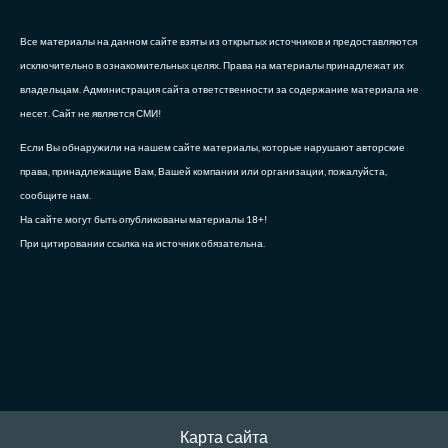
Все материалы на данном сайте взяты из открытых источников и предоставляются
исключительно в ознакомительных целях. Права на материалы принадлежат их
владельцам. Администрация сайта ответственности за содержание материала не
несет. Сайт не является СМИ!
Если Вы обнаружили на нашем сайте материалы, которые нарушают авторские
права, принадлежащие Вам, Вашей компании или организации, пожалуйста,
сообщите нам.
На сайте могут быть опубликованы материалы 18+!
При цитировании ссылка на источник обязательна.
Карта сайта