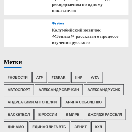
рекордсменом по одному
показателю
Футбол
Колумбийский новичок
«Зенита» рассказал о процессе
изучения русского
Метки
#НОВОСТИ
ATP
FERRARI
IIHF
WTA
АВТОСПОРТ
АЛЕКСАНДР ОВЕЧКИН
АЛЕКСАНДР УСИК
АНДРЕА КИМИ АНТОНЕЛЛИ
АРИНА СОБОЛЕНКО
БАСКЕТБОЛ
В РОССИИ
В МИРЕ
ДЖОРДЖ РАССЕЛЛ
ДИНАМО
ЕДИНАЯ ЛИГА ВТБ
ЗЕНИТ
КХЛ