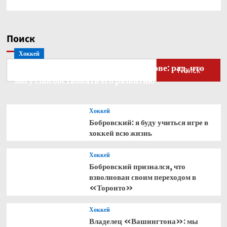
Поиск
Хоккей
Бобровский — о голкипере Ахтямове: рад, что
Поиск
могу способствовать его развитию
Хоккей
Бобровский: я буду учиться игре в
хоккей всю жизнь
Хоккей
Бобровский признался, что
взволнован своим переходом в
«Торонто»
Хоккей
Владелец «Вашингтона»: мы