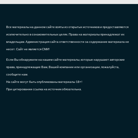
Все материалы на данном сайте взяты из открытых источников и предоставляются
исключительно в ознакомительных целях. Права на материалы принадлежат их
владельцам. Администрация сайта ответственности за содержание материала не
несет. Сайт не является СМИ!
Если Вы обнаружили на нашем сайте материалы, которые нарушают авторские
права, принадлежащие Вам, Вашей компании или организации, пожалуйста,
сообщите нам.
На сайте могут быть опубликованы материалы 18+!
При цитировании ссылка на источник обязательна.