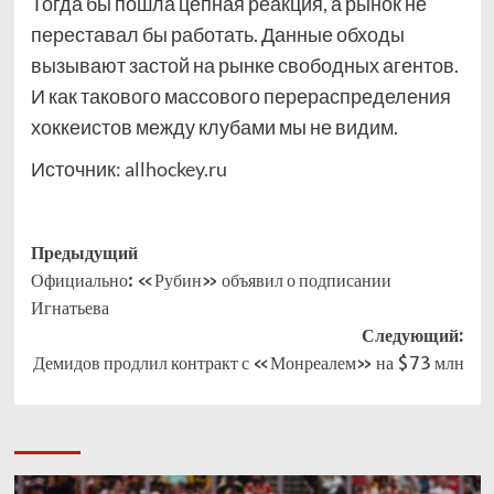
Тогда бы пошла цепная реакция, а рынок не
переставал бы работать. Данные обходы
вызывают застой на рынке свободных агентов.
И как такового массового перераспределения
хоккеистов между клубами мы не видим.
Источник:
allhockey.ru
Навигация
Предыдущий
Официально: «Рубин» объявил о подписании
записи
Игнатьева
Следующий:
Демидов продлил контракт с «Монреалем» на $73 млн