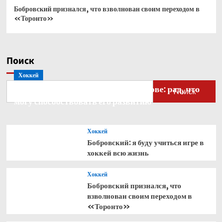
Бобровский признался, что взволнован своим переходом в
«Торонто»
Поиск
Хоккей
Бобровский — о голкипере Ахтямове: рад, что
Поиск
могу способствовать его развитию
Хоккей
Бобровский: я буду учиться игре в
хоккей всю жизнь
Хоккей
Бобровский признался, что
взволнован своим переходом в
«Торонто»