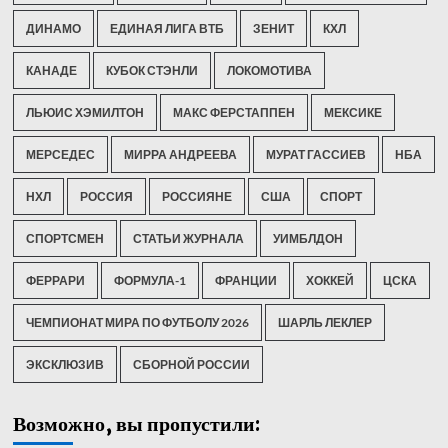
ДИНАМО
ЕДИНАЯ ЛИГА ВТБ
ЗЕНИТ
КХЛ
КАНАДЕ
КУБОК СТЭНЛИ
ЛОКОМОТИВА
ЛЬЮИС ХЭМИЛТОН
МАКС ФЕРСТАППЕН
МЕКСИКЕ
МЕРСЕДЕС
МИРРА АНДРЕЕВА
МУРАТ ГАССИЕВ
НБА
НХЛ
РОССИЯ
РОССИЯНЕ
США
СПОРТ
СПОРТСМЕН
СТАТЬИ ЖУРНАЛА
УИМБЛДОН
ФЕРРАРИ
ФОРМУЛА-1
ФРАНЦИИ
ХОККЕЙ
ЦСКА
ЧЕМПИОНАТ МИРА ПО ФУТБОЛУ 2026
ШАРЛЬ ЛЕКЛЕР
ЭКСКЛЮЗИВ
СБОРНОЙ РОССИИ
Возможно, вы пропустили: