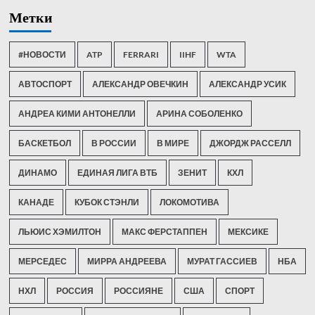
Метки
#НОВОСТИ
ATP
FERRARI
IIHF
WTA
АВТОСПОРТ
АЛЕКСАНДР ОВЕЧКИН
АЛЕКСАНДР УСИК
АНДРЕА КИМИ АНТОНЕЛЛИ
АРИНА СОБОЛЕНКО
БАСКЕТБОЛ
В РОССИИ
В МИРЕ
ДЖОРДЖ РАССЕЛЛ
ДИНАМО
ЕДИНАЯ ЛИГА ВТБ
ЗЕНИТ
КХЛ
КАНАДЕ
КУБОК СТЭНЛИ
ЛОКОМОТИВА
ЛЬЮИС ХЭМИЛТОН
МАКС ФЕРСТАППЕН
МЕКСИКЕ
МЕРСЕДЕС
МИРРА АНДРЕЕВА
МУРАТ ГАССИЕВ
НБА
НХЛ
РОССИЯ
РОССИЯНЕ
США
СПОРТ