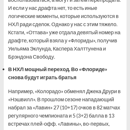
И если у нас драфта нет, то есть иные
логические моменты, которые используются в
НХЛ ради сделок. Однако у нас с этим тяжело.
Кстати, «Оттава» уже отдала девятый номер на
драфте, который взяла у «Флориды», получив
Уильяма Эклунда, Каспера Халттунена и
Брэндона Свободу.
В НХЛ мощный переход. Во «Флориде»
снова будут играть братья
Например, «Колорадо» обменял Джека Друри в
«Нэшвилл». В прошлом сезоне нападающий
набрал за «Лавин» 27 (10+17) очков в 82 матчах
регулярного чемпионата и 5 (3+2) балла в 13
встречах плей-офф. «Лавины», во-первых,