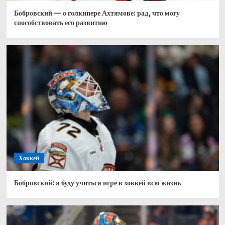
Бобровский — о голкипере Ахтямове: рад, что могу
способствовать его развитию
Хоккей
Бобровский: я буду учиться игре в хоккей всю жизнь