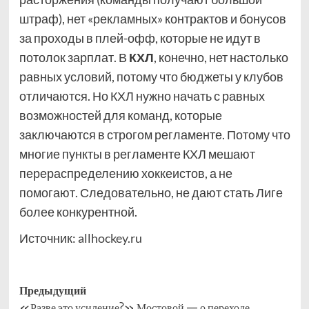
штраф), нет «рекламных» контрактов и бонусов
за проходы в плей-офф, которые не идут в
потолок зарплат. В
КХЛ
, конечно, нет настолько
равных условий, потому что бюджеты у клубов
отличаются. Но КХЛ нужно начать с равных
возможностей для команд, которые
заключаются в строгом регламенте. Потому что
многие пункты в регламенте КХЛ мешают
перераспределению хоккеистов, а не
помогают. Следовательно, не дают стать Лиге
более конкурентной.
Источник:
allhockey.ru
Навигация
Предыдущий
«Разве это усиление?» Мостовой — о переходе