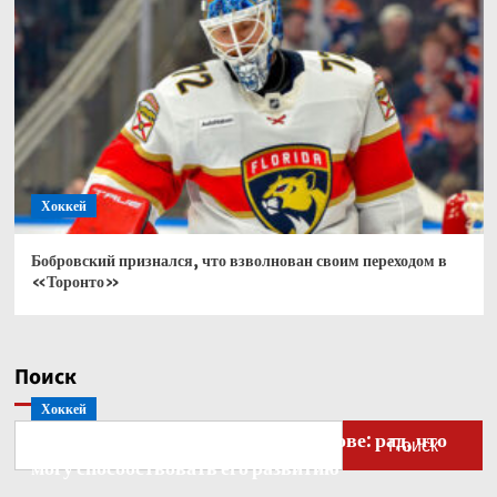
Хоккей
Бобровский признался, что взволнован своим переходом в
«Торонто»
Поиск
Хоккей
Бобровский — о голкипере Ахтямове: рад, что
Поиск
могу способствовать его развитию