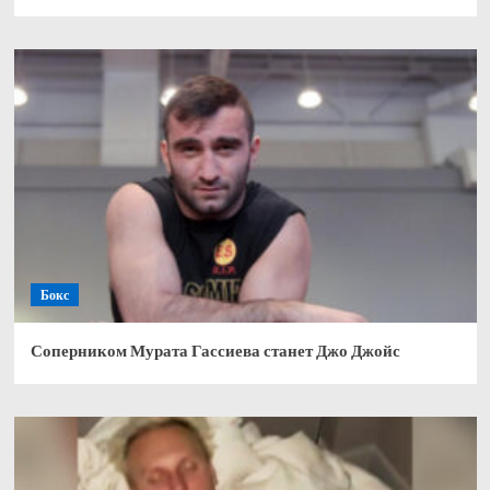
Бокс
Соперником Мурата Гассиева станет Джо Джойс