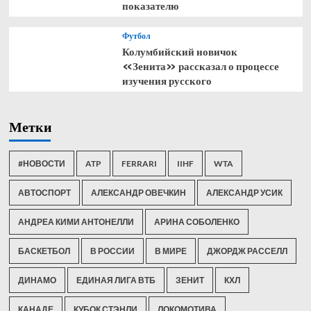
показателю
Футбол
Колумбийский новичок
«Зенита» рассказал о процессе
изучения русского
Метки
#НОВОСТИ
ATP
FERRARI
IIHF
WTA
АВТОСПОРТ
АЛЕКСАНДР ОВЕЧКИН
АЛЕКСАНДР УСИК
АНДРЕА КИМИ АНТОНЕЛЛИ
АРИНА СОБОЛЕНКО
БАСКЕТБОЛ
В РОССИИ
В МИРЕ
ДЖОРДЖ РАССЕЛЛ
ДИНАМО
ЕДИНАЯ ЛИГА ВТБ
ЗЕНИТ
КХЛ
КАНАДЕ
КУБОК СТЭНЛИ
ЛОКОМОТИВА