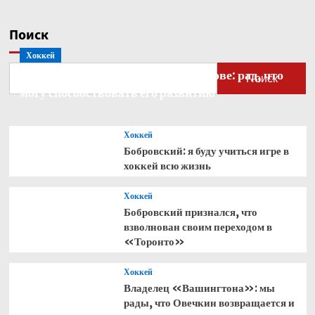
Поиск
Хоккей
Бобровский — о голкипере Ахтямове: рад, что
Поиск
могу способствовать его развитию
Хоккей
Бобровский: я буду учиться игре в
хоккей всю жизнь
Хоккей
Бобровский признался, что
взволнован своим переходом в
«Торонто»
Хоккей
Владелец «Вашингтона»: мы
рады, что Овечкин возвращается и