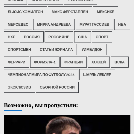
ЛЬЮИС ХЭМИЛТОН
МАКС ФЕРСТАППЕН
МЕКСИКЕ
МЕРСЕДЕС
МИРРА АНДРЕЕВА
МУРАТ ГАССИЕВ
НБА
НХЛ
РОССИЯ
РОССИЯНЕ
США
СПОРТ
СПОРТСМЕН
СТАТЬИ ЖУРНАЛА
УИМБЛДОН
ФЕРРАРИ
ФОРМУЛА-1
ФРАНЦИИ
ХОККЕЙ
ЦСКА
ЧЕМПИОНАТ МИРА ПО ФУТБОЛУ 2026
ШАРЛЬ ЛЕКЛЕР
ЭКСКЛЮЗИВ
СБОРНОЙ РОССИИ
Возможно, вы пропустили: