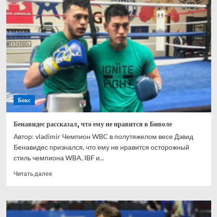
Мы
готовы
обсуждать
проведения
боя
с
Фьюри
в
США
Бокс
Бенавидес рассказал, что ему не нравится в Биволе
Автор: vladimir Чемпион WBC в полутяжелом весе Дэвид
Бенавидес признался, что ему не нравится осторожный
стиль чемпиона WBA, IBF и...
Прочитать
Читать далее
больше
о
Бенавидес
рассказал,