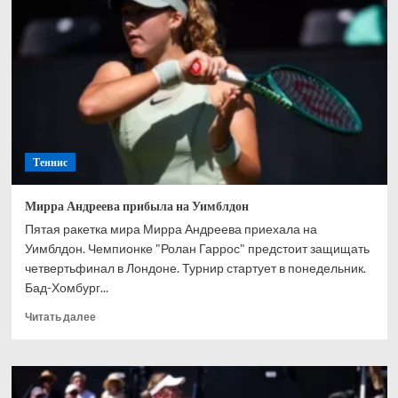
впервые
вышла
в
основную
сетку
турнира
Теннис
Мирра Андреева прибыла на Уимблдон
Пятая ракетка мира Мирра Андреева приехала на
Уимблдон. Чемпионке "Ролан Гаррос" предстоит защищать
четвертьфинал в Лондоне. Турнир стартует в понедельник.
Бад-Хомбург...
Прочитать
Читать далее
больше
о
Мирра
Андреева