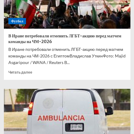
Футбол
В Иране потребовали отменить ЛГБТ-акцию перед матчем
команды на ЧМ-2026
В Иране потребовали отменить ЛГБТ-акцию перед матчем
команды на ЧМ-2026 с ЕгиптомВладислав УткинФото: Majid
Asgaripour / WANA / Reuters В...
Прочитать
Читать далее
больше
о
В
Иране
потребовали
отменить
ЛГБТ-
акцию
перед
матчем
команды