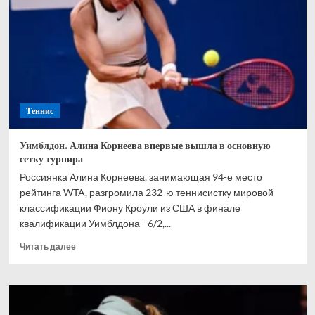
сетке
Уимблдона
Теннис
Уимблдон. Алина Корнеева впервые вышла в основную
сетку турнира
Россиянка Алина Корнеева, занимающая 94-е место
рейтинга WTA, разгромила 232-ю теннисистку мировой
классификации Фиону Кроули из США в финале
квалификации Уимблдона - 6/2,...
Прочитать
Читать далее
больше
о
Уимблдон.
Алина
Корнеева