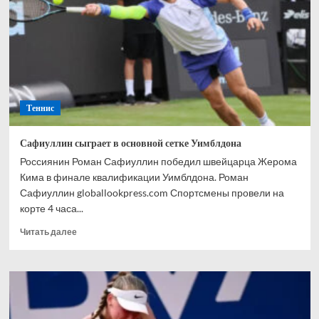
Сутджиади
стали
финалистками
турнира
в
немецком
Бад-
Хомбурге
Теннис
Сафиуллин сыграет в основной сетке Уимблдона
Россиянин Роман Сафиуллин победил швейцарца Жерома
Кима в финале квалификации Уимблдона. Роман
Сафиуллин globallookpress.com Спортсмены провели на
корте 4 часа...
Прочитать
Читать далее
больше
о
Сафиуллин
сыграет
в
основной