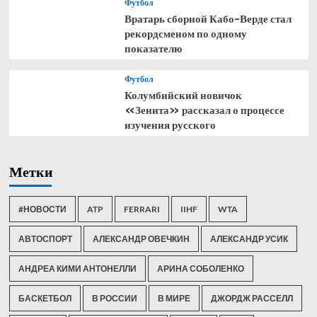
Футбол
Вратарь сборной Кабо-Верде стал
рекордсменом по одному
показателю
Футбол
Колумбийский новичок
«Зенита» рассказал о процессе
изучения русского
Метки
#НОВОСТИ
ATP
FERRARI
IIHF
WTA
АВТОСПОРТ
АЛЕКСАНДР ОВЕЧКИН
АЛЕКСАНДР УСИК
АНДРЕА КИМИ АНТОНЕЛЛИ
АРИНА СОБОЛЕНКО
БАСКЕТБОЛ
В РОССИИ
В МИРЕ
ДЖОРДЖ РАССЕЛЛ