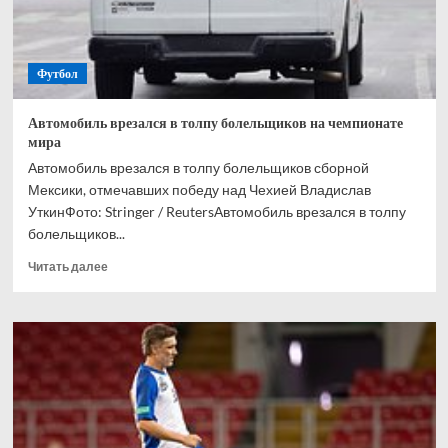
на
ЧМ-2026
Футбол
Автомобиль врезался в толпу болельщиков на чемпионате
мира
Автомобиль врезался в толпу болельщиков сборной
Мексики, отмечавших победу над Чехией Владислав
УткинФото: Stringer / ReutersАвтомобиль врезался в толпу
болельщиков...
Прочитать
Читать далее
больше
о
Автомобиль
врезался
в
толпу
болельщиков
на
чемпионате