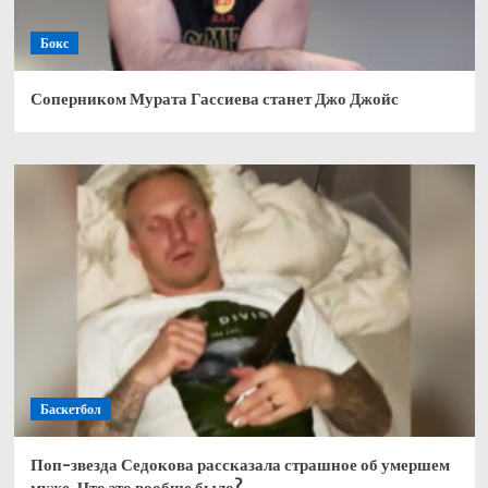
Бокс
Соперником Мурата Гассиева станет Джо Джойс
Баскетбол
Поп-звезда Седокова рассказала страшное об умершем
муже. Что это вообще было?