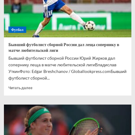
мира
Футбол
Бывший футболист сборной России дал леща сопернику в
матче любительской лиги
Бывший футболист сборной России Юрий Жирков дал
сопернику леща в матче любительской лигиВладислав
УткинФото: Edgar Breshchanov / Globallookpress.comБывший
футболист сборной...
Прочитать
Читать далее
больше
о
Бывший
футболист
сборной
России
дал
леща