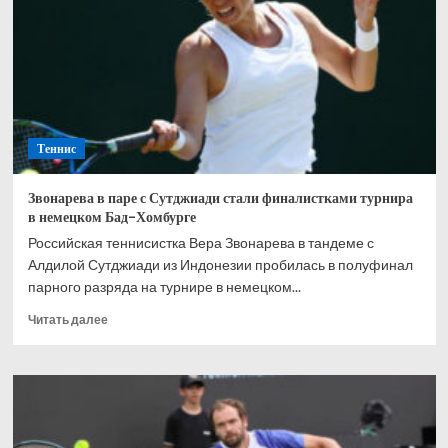
турнира
WTA-
250
в
британском
Истбурне
Теннис
Звонарева в паре с Сутджиади стали финалистками турнира
в немецком Бад-Хомбурге
Российская теннисистка Вера Звонарева в тандеме с
Алдилой Сутджиади из Индонезии пробилась в полуфинал
парного разряда на турнире в немецком...
Прочитать
Читать далее
больше
о
Звонарева
в
паре
с