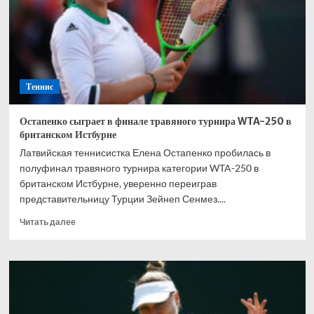
сопернику
в
матче
любительской
лиги
Теннис
Остапенко сыграет в финале травяного турнира WTA-250 в
британском Истбурне
Латвийская теннисистка Елена Остапенко пробилась в
полуфинал травяного турнира категории WTA-250 в
британском Истбурне, уверенно переиграв
представительницу Турции Зейнеп Сенмез....
Прочитать
Читать далее
больше
о
Остапенко
сыграет
в
финале
травяного