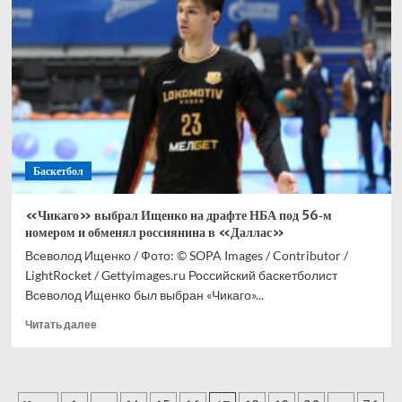
что
ему
не
нравится
в
Биволе
Баскетбол
«Чикаго» выбрал Ищенко на драфте НБА под 56‑м
номером и обменял россиянина в «Даллас»
Всеволод Ищенко / Фото: © SOPA Images / Contributor /
LightRocket / Gettyimages.ru Российский баскетболист
Всеволод Ищенко был выбран «Чикаго»...
Прочитать
Читать далее
больше
о
«Чикаго»
выбрал