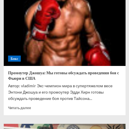
возвращается
в
средний
вес
Бокс
Промоутер Джошуа: Мы готовы обсуждать проведения боя с
Фьюри в США
Автор: vladimir Экс-чемпион мира в супертяжелом весе
Энтони Джошуа и его промоутер Эдди Хирн готовы
обсуждать проведение боя против Тайсона...
Прочитать
Читать далее
больше
о
Промоутер
Джошуа: