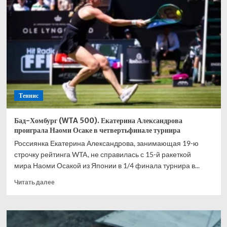
прибыла
на
Уимблдон
Теннис
Бад-Хомбург (WTA 500). Екатерина Александрова
проиграла Наоми Осаке в четвертьфинале турнира
Россиянка Екатерина Александрова, занимающая 19-ю
строчку рейтинга WTA, не справилась с 15-й ракеткой
мира Наоми Осакой из Японии в 1/4 финала турнира в...
Прочитать
Читать далее
больше
о
Бад-
Хомбург