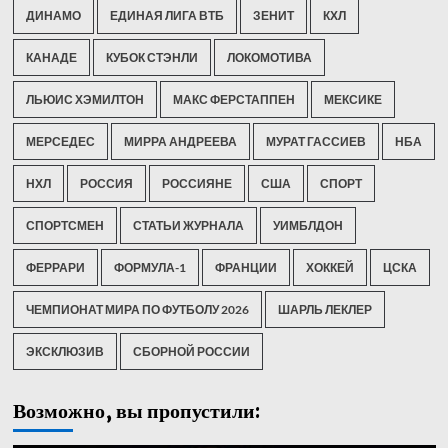
ДИНАМО
ЕДИНАЯ ЛИГА ВТБ
ЗЕНИТ
КХЛ
КАНАДЕ
КУБОК СТЭНЛИ
ЛОКОМОТИВА
ЛЬЮИС ХЭМИЛТОН
МАКС ФЕРСТАППЕН
МЕКСИКЕ
МЕРСЕДЕС
МИРРА АНДРЕЕВА
МУРАТ ГАССИЕВ
НБА
НХЛ
РОССИЯ
РОССИЯНЕ
США
СПОРТ
СПОРТСМЕН
СТАТЬИ ЖУРНАЛА
УИМБЛДОН
ФЕРРАРИ
ФОРМУЛА-1
ФРАНЦИИ
ХОККЕЙ
ЦСКА
ЧЕМПИОНАТ МИРА ПО ФУТБОЛУ 2026
ШАРЛЬ ЛЕКЛЕР
ЭКСКЛЮЗИВ
СБОРНОЙ РОССИИ
Возможно, вы пропустили: