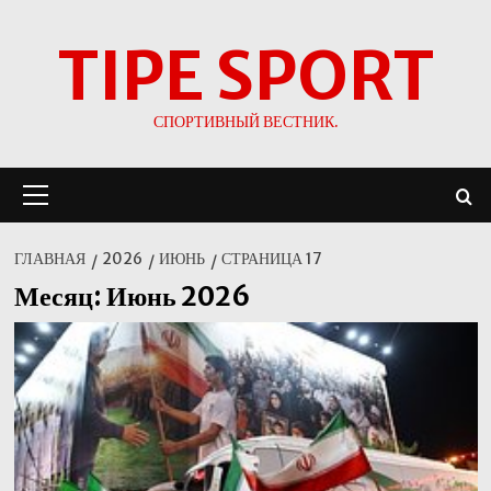
Перейти
TIPE SPORT
к
содержимому
СПОРТИВНЫЙ ВЕСТНИК.
Основное
меню
ГЛАВНАЯ
2026
ИЮНЬ
СТРАНИЦА 17
Месяц:
Июнь 2026