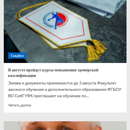
(WTA
500).
Екатерина
Александрова
проиграла
Наоми
Осаке
в
четвертьфинале
турнира
Гандбол
В августе пройдут курсы повышения тренерской
квалификации
Заявки и документы принимаются до 3 августа Факультет
заочного обучения и дополнительного образования ФГБОУ
ВО СибГУФК приглашает на обучение по...
Прочитать
Читать далее
больше
о
В
августе