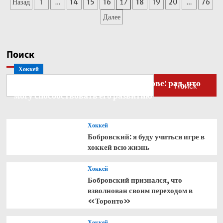
Пагинация
Назад
1
…
14
15
16
17
18
19
20
…
76
Ищенко
на
записей
Далее
драфте
НБА
под
56‑м
Поиск
номером
Хоккей
и
обменял
Бобровский — о голкипере Ахтямове: рад, что
Поиск
россиянина
могу способствовать его развитию
в
«Даллас»
Хоккей
Бобровский: я буду учиться игре в
хоккей всю жизнь
Хоккей
Бобровский признался, что
взволнован своим переходом в
«Торонто»
Хоккей