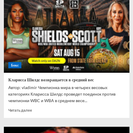
Коноплёв:
«Нам
ничего
не
остается,
как
отстаивать
свои
права
в
спортивном
Бокс
арбитражном
суде»
Кларисса Шилдс возвращается в средний вес
Автор: vladimir Чемпионка мира в четырех весовых
категориях Кларисса Шилдс проведет поединок против
чемпионки WBC и WBA в среднем весе...
Прочитать
Читать далее
больше
о
Кларисса
Шилдс