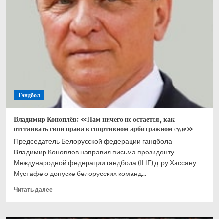
пройдут
курсы
повышения
тренерской
квалификации
Гандбол
Владимир Коноплёв: «Нам ничего не остается, как
отстаивать свои права в спортивном арбитражном суде»
Председатель Белорусской федерации гандбола
Владимир Коноплев направил письма президенту
Международной федерации гандбола (IHF) д-ру Хассану
Мустафе о допуске белорусских команд...
Прочитать
Читать далее
больше
о
Владимир