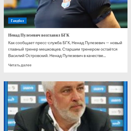
Гандбол
Ненад Пулезевич возглавил БГК
Как сообщает пресс-служба БГК, Ненад Пулезевич — новый
главный тренер мешковцев. Старшим тренером остаётся
Василий Островский. Ненад Пулезевич в качестве...
Прочитать
Читать далее
больше
о
Ненад
Пулезевич
возглавил
БГК