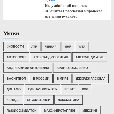
Колумбийский новичок
«Зенита» рассказал о процессе
изучения русского
Метки
#НОВОСТИ
ATP
FERRARI
IIHF
WTA
АВТОСПОРТ
АЛЕКСАНДР ОВЕЧКИН
АЛЕКСАНДР УСИК
АНДРЕА КИМИ АНТОНЕЛЛИ
АРИНА СОБОЛЕНКО
БАСКЕТБОЛ
В РОССИИ
В МИРЕ
ДЖОРДЖ РАССЕЛЛ
ДИНАМО
ЕДИНАЯ ЛИГА ВТБ
ЗЕНИТ
КХЛ
КАНАДЕ
КУБОК СТЭНЛИ
ЛОКОМОТИВА
ЛЬЮИС ХЭМИЛТОН
МАКС ФЕРСТАППЕН
МЕКСИКЕ