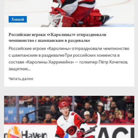
«Феррари»
Хоккей
Российские игроки «Каролины» отпраздновали
чемпионство с шампанским в раздевалке
Российские игроки «Каролины» отпраздновали чемпионство
с шампанским в раздевалкеТри российских хоккеиста в
составе «Каролины Харрикейнз» — голкипер Пётр Кочетков,
защитник...
Прочитать
Читать далее
больше
о
Российские
игроки
«Каролины»
отпраздновали
чемпионство
с
шампанским
в