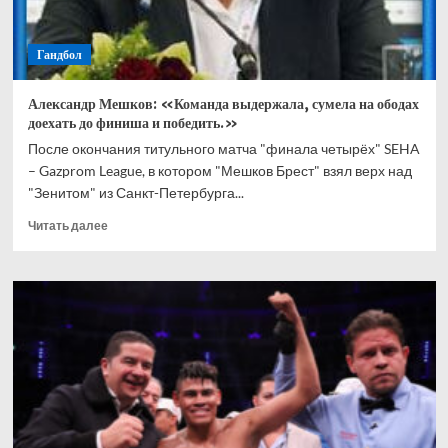
Гандбол
Александр Мешков: «Команда выдержала, сумела на ободах
доехать до финиша и победить.»
После окончания титульного матча "финала четырёх" SEHA
– Gazprom League, в котором "Мешков Брест" взял верх над
"Зенитом" из Санкт-Петербурга...
Прочитать
Читать далее
больше
о
Александр
Мешков:
«Команда
выдержала,
сумела
на
ободах
доехать
до