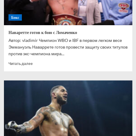
финиша
и
победить.»
Бокс
Наваретте готов к бою с Ломаченко
Автор: vladimir Чемпион WBO и IBF в первом легком весе
Эммануэль Наваррете готов провести защиту своих титулов
против экс-чемпиона мира...
Прочитать
Читать далее
больше
о
Наваретте
готов
к
бою
с
Ломаченко