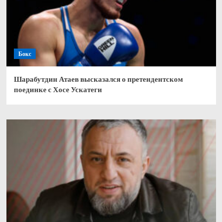
Бокс
Шарабутдин Атаев высказался о претендентском
поединке с Хосе Ускатеги