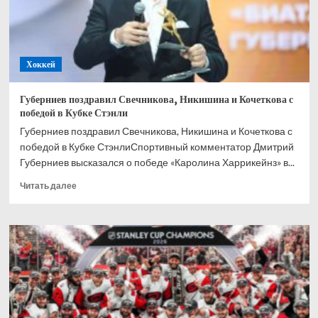
я
выпью
пару
кружек
Хоккей
пива,
я,
наверное,
Губерниев поздравил Свечникова, Никишина и Кочеткова с
это
победой в Кубке Стэнли
пойму
Губерниев поздравил Свечникова, Никишина и Кочеткова с
победой в Кубке СтэнлиСпортивный комментатор Дмитрий
Губерниев высказался о победе «Каролина Харрикейнз» в...
Прочитать
Читать далее
больше
о
Губерниев
поздравил
Свечникова,
Никишина
и
Кочеткова
с