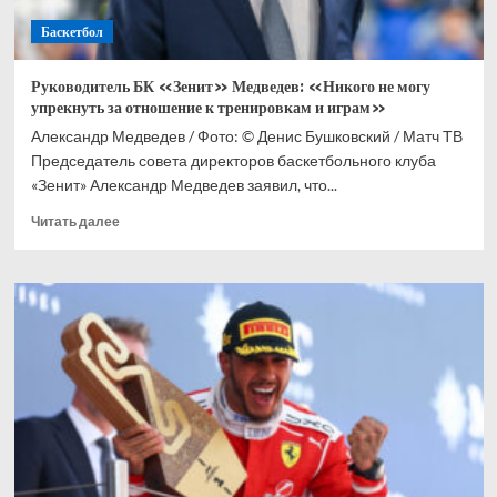
Knuckle
Баскетбол
Руководитель БК «Зенит» Медведев: «Никого не могу
упрекнуть за отношение к тренировкам и играм»
Александр Медведев / Фото: © Денис Бушковский / Матч ТВ
Председатель совета директоров баскетбольного клуба
«Зенит» Александр Медведев заявил, что...
Прочитать
Читать далее
больше
о
Руководитель
БК
«Зенит»
Медведев:
«Никого
не
могу
упрекнуть
за
отношение
к