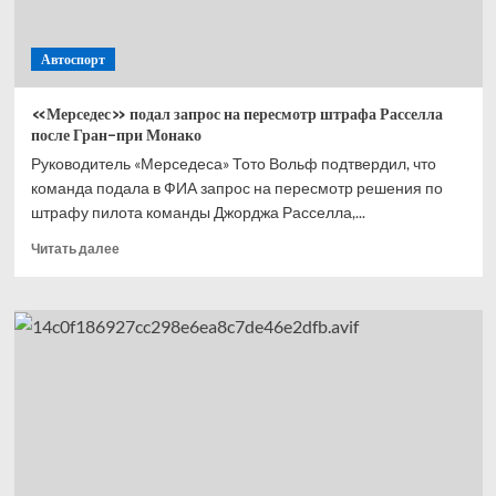
шансы
Льюиса
Автоспорт
на
титул,
аварии
«Мерседес» подал запрос на пересмотр штрафа Расселла
Леклера,
после Гран-при Монако
скорость
Руководитель «Мерседеса» Тото Вольф подтвердил, что
Расселла
команда подала в ФИА запрос на пересмотр решения по
—
разбор
штрафу пилота команды Джорджа Расселла,...
Прочитать
Читать далее
больше
о
«Мерседес»
подал
запрос
на пересмотр
штрафа
Расселла
после
Гран-
при