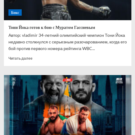
Бокс
Тони Йока готов к бою с Муратом Гассиевым
Автор: vladimir 34-летний олимпийский чемпион Тони Йока
недавно столкнулся с серьезным разочарованием, когда его
бой против первого номера рейтинга WBC...
Прочитать
Читать далее
больше
о
Тони
Йока
готов
к
бою
с
Муратом
Гассиевым