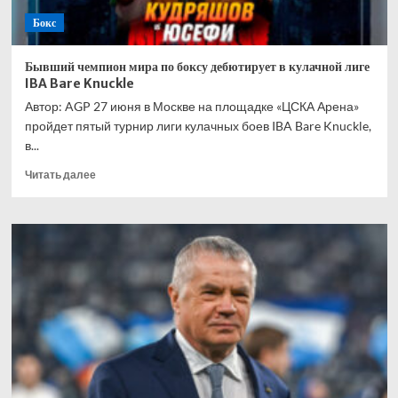
Бокс
Бывший чемпион мира по боксу дебютирует в кулачной лиге
IBA Bare Knuckle
Автор: AGP 27 июня в Москве на площадке «ЦСКА Арена»
пройдет пятый турнир лиги кулачных боев IBA Bare Knuckle,
в...
Прочитать
Читать далее
больше
о
Бывший
чемпион
мира
по
боксу
дебютирует
в
кулачной
лиге
IBA
Bare