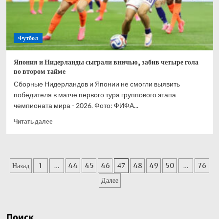
Футбол
Япония и Нидерланды сыграли вничью, забив четыре гола
во втором тайме
Сборные Нидерландов и Японии не смогли выявить
победителя в матче первого тура группового этапа
чемпионата мира - 2026. Фото: ФИФА...
Прочитать
Читать далее
больше
о
Япония
и
Пагинация
Назад
1
…
44
45
46
47
48
49
50
…
76
Нидерланды
сыграли
записей
Далее
вничью,
забив
четыре
гола
Поиск