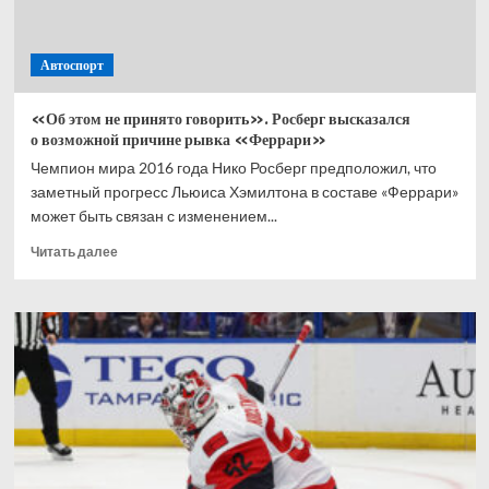
Автоспорт
«Об этом не принято говорить». Росберг высказался
о возможной причине рывка «Феррари»
Чемпион мира 2016 года Нико Росберг предположил, что
заметный прогресс Льюиса Хэмилтона в составе «Феррари»
может быть связан с изменением...
Прочитать
Читать далее
больше
о
«Об
этом
не принято
говорить».
Росберг
высказался
о возможной
причине
рывка