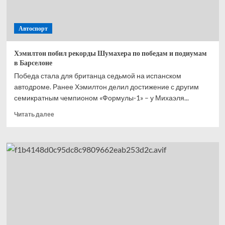
Монако
Автоспорт
Хэмилтон побил рекорды Шумахера по победам и подиумам
в Барселоне
Победа стала для британца седьмой на испанском
автодроме. Ранее Хэмилтон делил достижение с другим
семикратным чемпионом «Формулы-1» – у Михаэля...
Прочитать
Читать далее
больше
о
Хэмилтон
побил
рекорды
Шумахера
по победам
и подиумам
в Барселоне