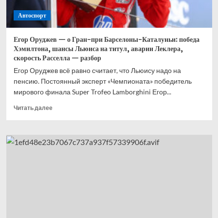
тренировкам
Автоспорт
и
играм»
Егор Оруджев — о Гран-при Барселоны-Каталуньи: победа
Хэмилтона, шансы Льюиса на титул, аварии Леклера,
скорость Расселла — разбор
Егор Оруджев всё равно считает, что Льюису надо на
пенсию. Постоянный эксперт «Чемпионата» победитель
мирового финала Super Trofeo Lamborghini Егор...
Прочитать
Читать далее
больше
о
Егор
Оруджев
—
о
Гран-
при
Барселоны-
Каталуньи:
победа
Хэмилтона,