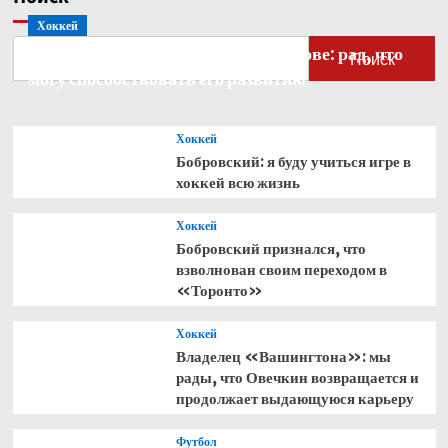
во
Хоккей
втором
тайме
Бобровский — о голкипере Ахтямове: рад, что
Поиск
могу способствовать его развитию
Хоккей
Бобровский: я буду учиться игре в
хоккей всю жизнь
Хоккей
Бобровский признался, что
взволнован своим переходом в
«Торонто»
Хоккей
Владелец «Вашингтона»: мы
рады, что Овечкин возвращается и
продолжает выдающуюся карьеру
Футбол