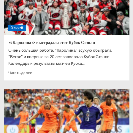
победой
в
Кубке
Стэнли
Хоккей
«Каролина» выстрадала этот Кубок Стэнли
Очень большая работа. "Каролина" всухую обыграла
"Вегас" и впервые за 20 лет завоевала Кубок Стэнли
Календарь и результаты матчей Кубка...
Прочитать
Читать далее
больше
о
«Каролина»
выстрадала
этот
Кубок
Стэнли