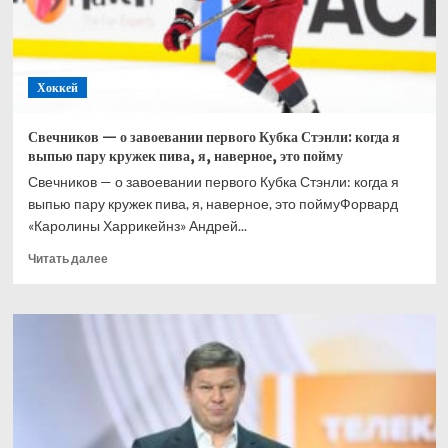
раздевалке
Хоккей
Свечников — о завоевании первого Кубка Стэнли: когда я
выпью пару кружек пива, я, наверное, это пойму
Свечников — о завоевании первого Кубка Стэнли: когда я
выпью пару кружек пива, я, наверное, это поймуФорвард
«Каролины Харрикейнз» Андрей...
Прочитать
Читать далее
больше
о
Свечников
—
о
завоевании
первого
Кубка
Стэнли:
когда