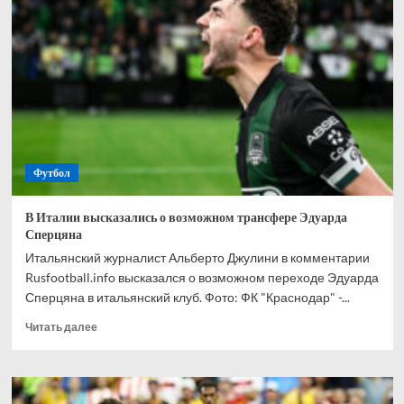
Чемпионшипа
стал
лучшим
игроком
матча
Турция
—
Австралия
Футбол
В Италии высказались о возможном трансфере Эдуарда
Сперцяна
Итальянский журналист Альберто Джулини в комментарии
Rusfootball.info высказался о возможном переходе Эдуарда
Сперцяна в итальянский клуб. Фото: ФК "Краснодар" -...
Прочитать
Читать далее
больше
о
В
Италии