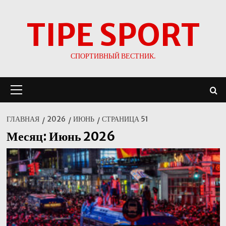
Перейти
TIPE SPORT
к
содержимому
СПОРТИВНЫЙ ВЕСТНИК.
Основное
меню
ГЛАВНАЯ
2026
ИЮНЬ
СТРАНИЦА 51
Месяц:
Июнь 2026