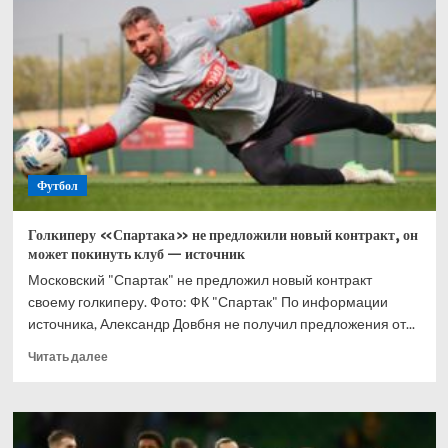
Овечкин
ещё
способен
играть
за
сборную
России
Футбол
Голкиперу «Спартака» не предложили новый контракт, он
может покинуть клуб — источник
Московский "Спартак" не предложил новый контракт
своему голкиперу. Фото: ФК "Спартак" По информации
источника, Александр Довбня не получил предложения от...
Прочитать
Читать далее
больше
о
Голкиперу
«Спартака»