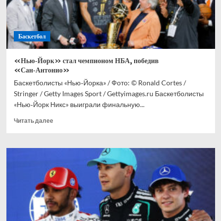
в
финале
НБА
Баскетбол
«Нью‑Йорк» стал чемпионом НБА, победив
«Сан‑Антонио»
Баскетболисты «Нью‑Йорка» / Фото: © Ronald Cortes /
Stringer / Getty Images Sport / Gettyimages.ru Баскетболисты
«Нью‑Йорк Никс» выиграли финальную...
Прочитать
Читать далее
больше
о
«Нью‑Йорк»
стал
чемпионом
НБА,
победив
«Сан‑Антонио»