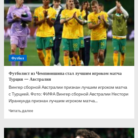
не
предложили
новый
контракт,
он
может
покинуть
клуб
—
источник
Футбол
Футболист из Чемпионшипа стал лучшим игроком матча
Турция — Австралия
Вингер сборной Австралии признан лучшим игроком матча
с Турцией. Фото: ФИФА Вингер сборной Австралии Нестори
Иранкунда признан лучшим игроком матча...
Прочитать
Читать далее
больше
о
Футболист
из