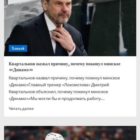
поул
в сезоне.
У Антонелли
–
4
Хоккей
Квартальнов назвал причину, почему покинул минское
«Динамо»
Квартальнов назвал причину, почему покинул минское
«Динамо»Главный тренер «Локомотива» Дмитрий
Квартальнов объяснил, почему покинул минское
«Динамо».«Мы могли бы и продолжать работу....
Прочитать
Читать далее
больше
о
Квартальнов
назвал
причину,