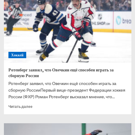
шестой
игре
финала:
хотим
сделать
всё
возможное
для
победы
Хоккей
Ротенберг заявил, что Овечкин ещё способен играть за
сборную России
Ротенберг заявил, что Овечкин ещё способен играть за
сборную РоссииПервый вице-президент Федерации хоккея
России (ФХР) Роман Ротенберг высказал мнение, что...
Прочитать
Читать далее
больше
о
Ротенберг
заявил,
что