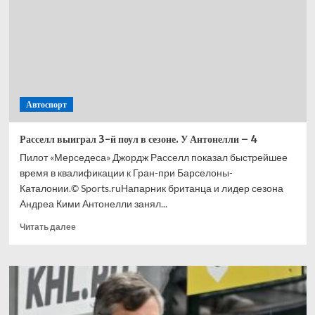
на тренировке
Ф-1
в Барселоне
Автоспорт
Расселл выиграл 3-й поул в сезоне. У Антонелли – 4
Пилот «Мерседеса» Джордж Расселл показал быстрейшее
время в квалификации к Гран-при Барселоны-
Каталонии.© Sports.ruНапарник британца и лидер сезона
Андреа Кими Антонелли занял...
Прочитать
Читать далее
больше
о
Расселл
выиграл
3-
й