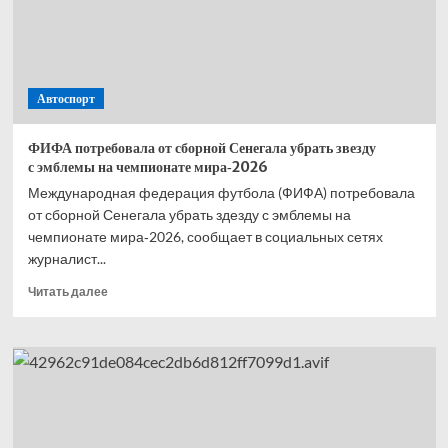
2026
года
—
онлайн-
трансляция
Автоспорт
гонки,
главные
события,
ФИФА потребовала от сборной Сенегала убрать звезду
фото,
с эмблемы на чемпионате мира‑2026
комментарии
Международная федерация футбола (ФИФА) потребовала
от сборной Сенегала убрать здезду с эмблемы на
чемпионате мира‑2026, сообщает в социальных сетях
журналист...
Прочитать
Читать далее
больше
о
ФИФА
потребовала
от сборной
Сенегала
убрать
звезду