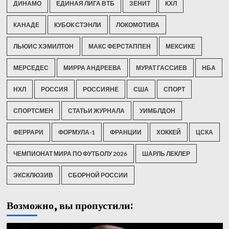
ДИНАМО
ЕДИНАЯ ЛИГА ВТБ
ЗЕНИТ
КХЛ
КАНАДЕ
КУБОК СТЭНЛИ
ЛОКОМОТИВА
ЛЬЮИС ХЭМИЛТОН
МАКС ФЕРСТАППЕН
МЕКСИКЕ
МЕРСЕДЕС
МИРРА АНДРЕЕВА
МУРАТ ГАССИЕВ
НБА
НХЛ
РОССИЯ
РОССИЯНЕ
США
СПОРТ
СПОРТСМЕН
СТАТЬИ ЖУРНАЛА
УИМБЛДОН
ФЕРРАРИ
ФОРМУЛА-1
ФРАНЦИИ
ХОККЕЙ
ЦСКА
ЧЕМПИОНАТ МИРА ПО ФУТБОЛУ 2026
ШАРЛЬ ЛЕКЛЕР
ЭКСКЛЮЗИВ
СБОРНОЙ РОССИИ
Возможно, вы пропустили: