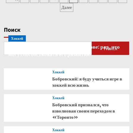
в
записей
Далее
матче
Франция
—
Сенегал
Поиск
оценили
Хоккей
Бобровский — о голкипере Ахтямове: рад, что
Поиск
могу способствовать его развитию
Хоккей
Бобровский: я буду учиться игре в
хоккей всю жизнь
Хоккей
Бобровский признался, что
взволнован своим переходом в
«Торонто»
Хоккей