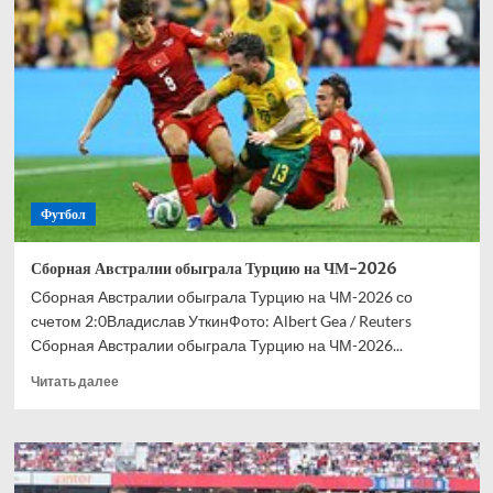
высказались
о
возможном
трансфере
Эдуарда
Сперцяна
Футбол
Сборная Австралии обыграла Турцию на ЧМ-2026
Сборная Австралии обыграла Турцию на ЧМ-2026 со
счетом 2:0Владислав УткинФото: Albert Gea / Reuters
Сборная Австралии обыграла Турцию на ЧМ-2026...
Прочитать
Читать далее
больше
о
Сборная
Австралии
обыграла