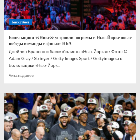
Баскетбол
Болельщики «Никс» устроили погромы в Нью‑Йорке после
победы команды в финале НБА
Джейлен Брансон и баскетболисты «Нью‑Йорка» / Фото: ©
Adam Gray / Stringer / Getty Images Sport / Gettyimages.ru
Болельщики «Нью‑Йорк...
Прочитать
Читать далее
больше
о
Болельщики
«Никс»
устроили
погромы
в
Нью‑Йорке
после
победы
команды