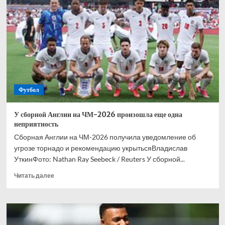
Турцию
на
ЧМ-2026
Футбол
У сборной Англии на ЧМ-2026 произошла еще одна
неприятность
Сборная Англии на ЧМ-2026 получила уведомление об
угрозе торнадо и рекомендацию укрытьсяВладислав
УткинФото: Nathan Ray Seebeck / Reuters У сборной...
Прочитать
Читать далее
больше
о
У
сборной
Англии