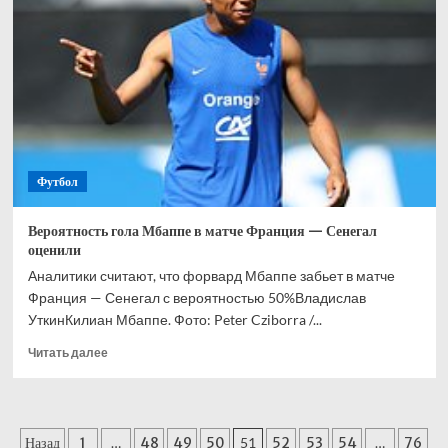
на
ЧМ-2026
произошла
еще
одна
неприятность
Футбол
Вероятность гола Мбаппе в матче Франция — Сенегал
оценили
Аналитики считают, что форвард Мбаппе забьет в матче
Франция — Сенегал с вероятностью 50%Владислав
УткинКилиан Мбаппе. Фото: Peter Cziborra /...
Прочитать
Читать далее
больше
о
Вероятность
гола
Пагинация
Назад
1
…
48
49
50
51
52
53
54
…
76
Мбаппе