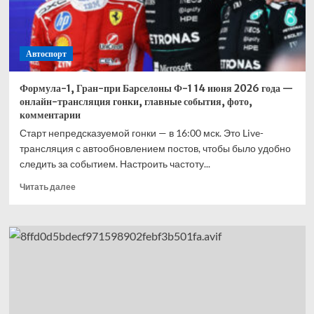
Автоспорт
Формула-1, Гран-при Барселоны Ф-1 14 июня 2026 года —
онлайн-трансляция гонки, главные события, фото,
комментарии
Старт непредсказуемой гонки — в 16:00 мск. Это Live-
трансляция с автообновлением постов, чтобы было удобно
следить за событием. Настроить частоту...
Прочитать
Читать далее
больше
о
Формула-1,
Гран-
при
Барселоны
Ф-1
14
июня