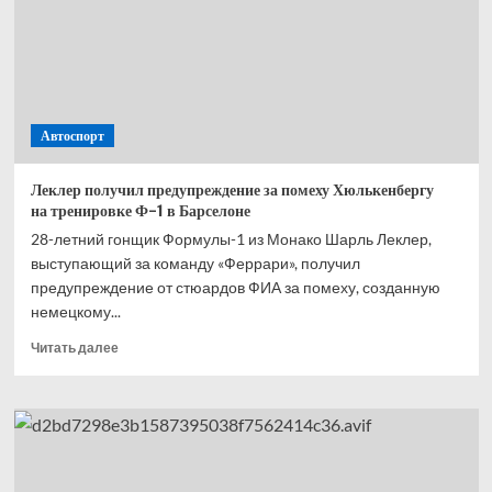
с эмблемы
на чемпионате
мира‑2026
Автоспорт
Леклер получил предупреждение за помеху Хюлькенбергу
на тренировке Ф-1 в Барселоне
28-летний гонщик Формулы-1 из Монако Шарль Леклер,
выступающий за команду «Феррари», получил
предупреждение от стюардов ФИА за помеху, созданную
немецкому...
Прочитать
Читать далее
больше
о
Леклер
получил
предупреждение
за помеху
Хюлькенбергу