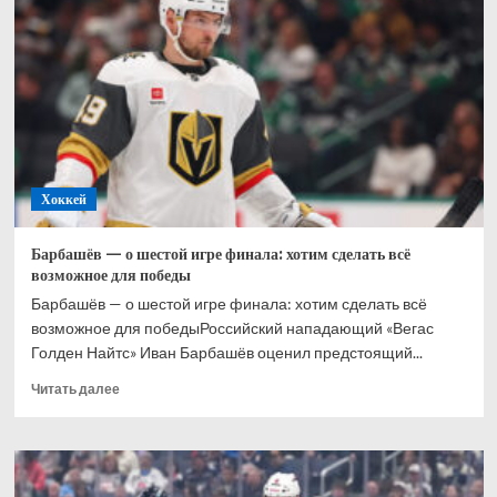
почему
покинул
минское
«Динамо»
Хоккей
Барбашёв — о шестой игре финала: хотим сделать всё
возможное для победы
Барбашёв — о шестой игре финала: хотим сделать всё
возможное для победыРоссийский нападающий «Вегас
Голден Найтс» Иван Барбашёв оценил предстоящий...
Прочитать
Читать далее
больше
о
Барбашёв
—
о