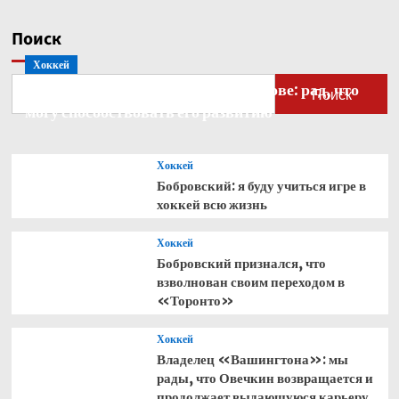
обновление
AMR26
Поиск
Хоккей
Бобровский — о голкипере Ахтямове: рад, что
Поиск
могу способствовать его развитию
Хоккей
Бобровский: я буду учиться игре в
хоккей всю жизнь
Хоккей
Бобровский признался, что
взволнован своим переходом в
«Торонто»
Хоккей
Владелец «Вашингтона»: мы
рады, что Овечкин возвращается и
продолжает выдающуюся карьеру