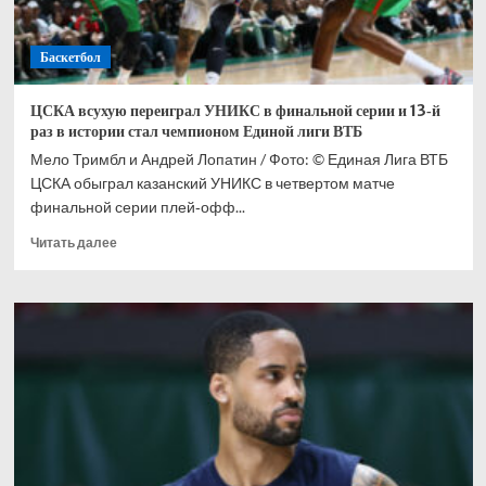
94
лет
Баскетбол
ЦСКА всухую переиграл УНИКС в финальной серии и 13‑й
раз в истории стал чемпионом Единой лиги ВТБ
Мело Тримбл и Андрей Лопатин / Фото: © Единая Лига ВТБ
ЦСКА обыграл казанский УНИКС в четвертом матче
финальной серии плей‑офф...
Прочитать
Читать далее
больше
о
ЦСКА
всухую
переиграл
УНИКС
в
финальной
серии
и
13‑й