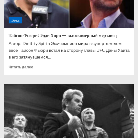
Бокс
Тайсон Фьюри: Эдди Хирн — высокомерный мерзавец
Автор: Dmitriy Spirin Экс-чемпион мира в супертяжелом
весе Тайсон Фьюри встал на сторону главы UFC Даны Уайта
в его затянувшемся...
Прочитать
Читать далее
больше
о
Тайсон
Фьюри:
Эдди
Хирн
—
высокомерный
мерзавец