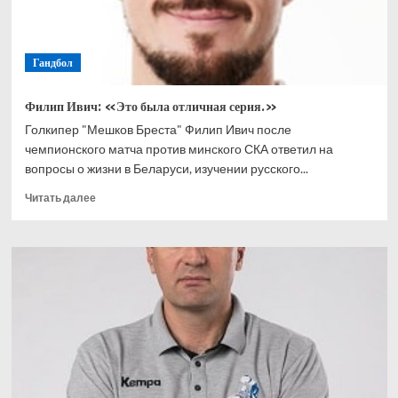
Гандбол
Филип Ивич: «Это была отличная серия.»
Голкипер "Мешков Бреста" Филип Ивич после
чемпионского матча против минского СКА ответил на
вопросы о жизни в Беларуси, изучении русского...
Прочитать
Читать далее
больше
о
Филип
Ивич:
«Это
была
отличная
серия.»