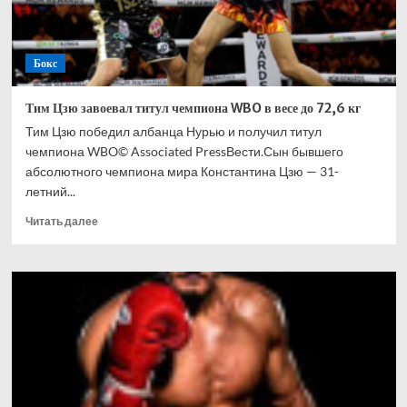
Бокс
Тим Цзю завоевал титул чемпиона WBO в весе до 72,6 кг
Тим Цзю победил албанца Нурью и получил титул
чемпиона WBO© Associated PressВести.Сын бывшего
абсолютного чемпиона мира Константина Цзю — 31-
летний...
Прочитать
Читать далее
больше
о
Тим
Цзю
завоевал
титул
чемпиона
WBO
в
весе