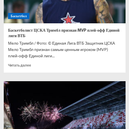
раз
в
истории
Баскетбол
стал
чемпионом
Единой
Баскетболист ЦСКА Тримбл признан MVP плей‑офф Единой
лиги
лиги ВТБ
ВТБ
Мело Тримбл / Фото: © Единая Лига ВТБ Защитник ЦСКА
Мело Тримбл признан самым ценным игроком (MVP)
плей‑офф Единой лиги...
Прочитать
Читать далее
больше
о
Баскетболист
ЦСКА
Тримбл
признан
MVP
плей‑офф
Единой
лиги
ВТБ