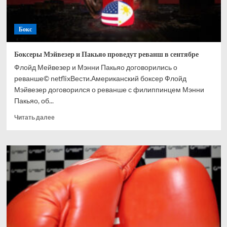
Бокс
Боксеры Мэйвезер и Пакьяо проведут реванш в сентябре
Флойд Мейвезер и Мэнни Пакьяо договорились о
реванше© netflixВести.Американский боксер Флойд
Мэйвезер договорился о реванше с филиппинцем Мэнни
Пакьяо, об...
Прочитать
Читать далее
больше
о
Боксеры
Мэйвезер
и
Пакьяо
проведут
реванш
в
сентябре