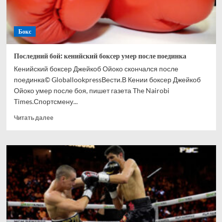
Бокс
Последний бой: кенийский боксер умер после поединка
Кенийский боксер Джейкоб Ойоко скончался после
поединка© GloballookpressВести.В Кении боксер Джейкоб
Ойоко умер после боя, пишет газета The Nairobi
Times.Спортсмену...
Прочитать
Читать далее
больше
о
Последний
бой:
кенийский
боксер
умер
после
поединка