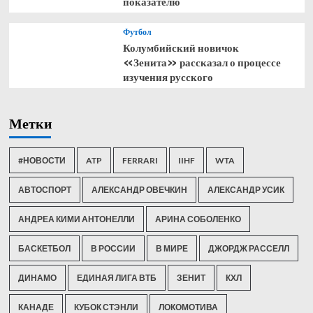
показателю
Футбол
Колумбийский новичок
«Зенита» рассказал о процессе
изучения русского
Метки
#НОВОСТИ
ATP
FERRARI
IIHF
WTA
АВТОСПОРТ
АЛЕКСАНДР ОВЕЧКИН
АЛЕКСАНДР УСИК
АНДРЕА КИМИ АНТОНЕЛЛИ
АРИНА СОБОЛЕНКО
БАСКЕТБОЛ
В РОССИИ
В МИРЕ
ДЖОРДЖ РАССЕЛЛ
ДИНАМО
ЕДИНАЯ ЛИГА ВТБ
ЗЕНИТ
КХЛ
КАНАДЕ
КУБОК СТЭНЛИ
ЛОКОМОТИВА