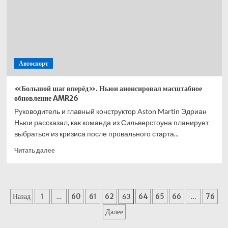
Кими
Антонелли:
самый
молодой
победитель,
обладатель
Автоспорт
поула,
Большого
шлема
«Большой шаг вперёд». Ньюи анонсировал масштабное
обновление AMR26
Руководитель и главный конструктор Aston Martin Эдриан
Ньюи рассказал, как команда из Сильверстоуна планирует
выбраться из кризиса после провального старта...
Прочитать
Читать далее
больше
о
«Большой
шаг
Пагинация
Назад
1
…
60
61
62
63
64
65
66
…
76
вперёд».
Ньюи
записей
Далее
анонсировал
масштабное