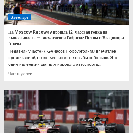
Автоспорт
На Moscow Raceway прошла 12-часовая гонка на
выносливость — впечатления Габриэле Пьяны и Владимира
Атоева
Недавний участник «24 часов Нюрбургринга» впечатлён
организацией, но вот машин хотелось бы побольше. Это
один маленький шаг для мирового автоспорта...
Прочитать
Читать далее
больше
о
На
Moscow
Raceway
прошла
12-
часовая
гонка
на