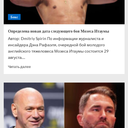
Бокс
Определена новая дата следующего боя Мозеса Итаумы
Автор: Dmitriy Spirin По информации журналиста и
инсайдера Дэна Рафаэля, очередной бой молодого
английского тяжеловеса Мозеса Итаумы состоится 29
августа....
Прочитать
Читать далее
больше
о
Определена
новая
дата
следующего
боя
Мозеса
Итаумы