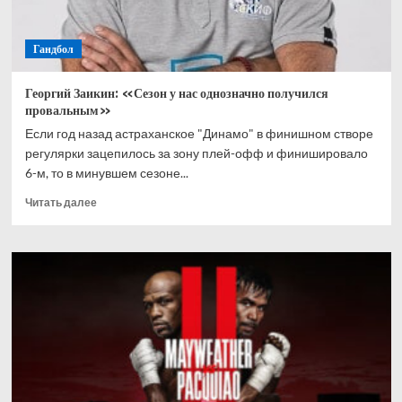
Гандбол
Георгий Заикин: «Сезон у нас однозначно получился
провальным»
Если год назад астраханское "Динамо" в финишном створе
регулярки зацепилось за зону плей-офф и финишировало
6-м, то в минувшем сезоне...
Прочитать
Читать далее
больше
о
Георгий
Заикин:
«Сезон
у
нас
однозначно
получился
провальным»