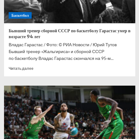
Баскетбол
Бывший тренер сборной СССР по баскетболу Гарастас умер в
возрасте 94 лет
Владас Гарастас / Фото: © РИА Новости / Юрий Тутов
Бывший тренер «Жальгириса» и сборной СССР
по баскетболу Владас Гарастас скончался на 95‑м...
Прочитать
Читать далее
больше
о
Бывший
тренер
сборной
СССР
по
баскетболу
Гарастас
умер
в
возрасте