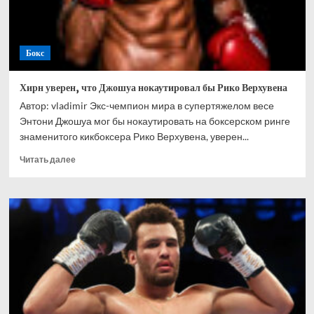
до
72,6
кг
Бокс
Хирн уверен, что Джошуа нокаутировал бы Рико Верхувена
Автор: vladimir Экс-чемпион мира в супертяжелом весе
Энтони Джошуа мог бы нокаутировать на боксерском ринге
знаменитого кикбоксера Рико Верхувена, уверен...
Прочитать
Читать далее
больше
о
Хирн
уверен,
что
Джошуа
нокаутировал
бы
Рико
Верхувена