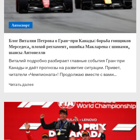
выносливость
—
впечатления
Габриэле
Автоспорт
Пьяны
и
Владимира
Блог Виталия Петрова о Гран-при Канады: борьба гонщиков
Атоева
Мерседеса, плохой регламент, ошибка Макларена с шинами,
шансы Антонелли
Виталий подробно разбирает главные события Гран-при
Канады и даёт прогнозы на развитие ситуации. Привет,
читатели «Чемпионата»! Продолжаю вместе с вами...
Прочитать
Читать далее
больше
о
Блог
Виталия
Петрова
о
Гран-
при
Канады: