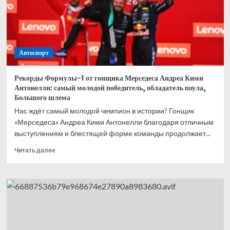
борьба
гонщиков
Мерседеса,
плохой
регламент,
Автоспорт
ошибка
Макларена
с
Рекорды Формулы-1 от гонщика Мерседеса Андреа Кими
шинами,
Антонелли: самый молодой победитель, обладатель поула,
шансы
Большого шлема
Антонелли
Нас ждёт самый молодой чемпион в истории? Гонщик
«Мерседеса» Андреа Кими Антонелли благодаря отличным
выступлениям и блестящей форме команды продолжает...
Прочитать
Читать далее
больше
о
Рекорды
Формулы-1
от
гонщика
Мерседеса
Андреа