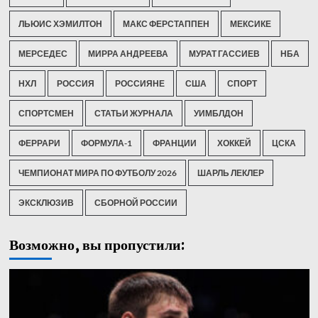
ЛЬЮИС ХЭМИЛТОН
МАКС ФЕРСТАППЕН
МЕКСИКЕ
МЕРСЕДЕС
МИРРА АНДРЕЕВА
МУРАТ ГАССИЕВ
НБА
НХЛ
РОССИЯ
РОССИЯНЕ
США
СПОРТ
СПОРТСМЕН
СТАТЬИ ЖУРНАЛА
УИМБЛДОН
ФЕРРАРИ
ФОРМУЛА-1
ФРАНЦИИ
ХОККЕЙ
ЦСКА
ЧЕМПИОНАТ МИРА ПО ФУТБОЛУ 2026
ШАРЛЬ ЛЕКЛЕР
ЭКСКЛЮЗИВ
СБОРНОЙ РОССИИ
Возможно, вы пропустили: