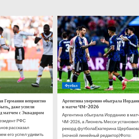
В
«Ботафого»
мие
объяснили
отказ
ийских
от
арей.
участия
и
в
та-2026
Братском
кубке
в
Москве
Футбол
ая Германии неприятно
Аргентина уверенно обыграла Иорда
быть, даже успели
в матче ЧМ-2026
ед матчем с Эквадором
Аргентина обыграла Иорданию в мат
езидент РФС
ЧМ-2026, а Лионель Месси установил
нов рассказал
рекорд футболаЕкатерина Щербаков
 чем его успел удивить
(ночной линейный редактор)Фото: