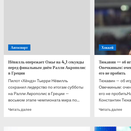
—
–
2026,
2026
гонка:
посл
Расселл
окон
выиграл,
груп
Ферстаппен
этап
—
второй,
Автоспорт
Хоккей
Антонелли
—
третий,
Нёвилль опережает Ожье на 4,1 секунды
Тюкавин — об игр
Феррари
перед финальным днём Ралли Акрополис
Овечкиным: очен
без
в Греции
его не пробить
подиума
Пилот «Хёндэ» Тьерри Нёвилль
Тюкавин — об иг
сохранил лидерство по итогам субботы
Овечкиным: очен
на Ралли Акрополис в Греции —
его не пробить
восьмом этапе чемпионата мира по...
Константин Тюкав
Прочитать
Проч
Читать далее
Читать далее
больше
боль
о
о
Нёвилль
Тюка
опережает
—