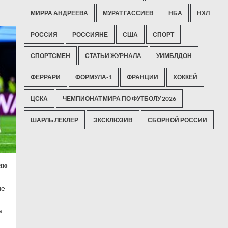
МИРРА АНДРЕЕВА
МУРАТ ГАССИЕВ
НБА
НХЛ
РОССИЯ
РОССИЯНЕ
США
СПОРТ
СПОРТСМЕН
СТАТЬИ ЖУРНАЛА
УИМБЛДОН
ФЕРРАРИ
ФОРМУЛА-1
ФРАНЦИИ
ХОККЕЙ
ЦСКА
ЧЕМПИОНАТ МИРА ПО ФУТБОЛУ 2026
ШАРЛЬ ЛЕКЛЕР
ЭКСКЛЮЗИВ
СБОРНОЙ РОССИИ
нию
че
а