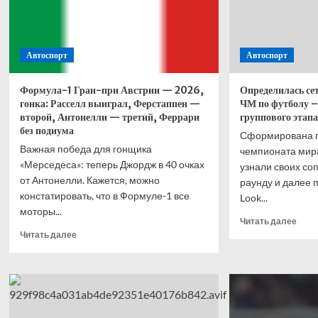
Автоспорт
Автоспорт
Формула-1 Гран-при Австрии — 2026,
Определилась се
гонка: Расселл выиграл, Ферстаппен —
ЧМ по футболу –
второй, Антонелли — третий, Феррари
группового этапа
без подиума
Сформирована п
Важная победа для гонщика
чемпионата мира
«Мерседеса»: теперь Джордж в 40 очках
узнали своих со
от Антонелли. Кажется, можно
раунду и далее п
констатировать, что в Формуле-1 все
Look...
моторы...
Проч
Читать далее
Прочитать
боль
Читать далее
больше
о
о
Опре
Формула-1
сетк
Гран-
плей
при
офф
Австрии
ЧМ п