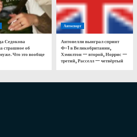
Автоспорт
да Седокова
Антонелли выиграл спринт
а страшное об
Ф-1 в Великобритании,
муже. Что это вообще
Хэмилтон — второй, Норрис —
третий, Расселл — четвёртый