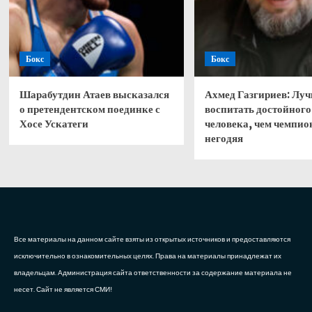
Бокс
Бокс
Шарабутдин Атаев высказался
Ахмед Газгириев: Лу
о претендентском поединке с
воспитать достойного
Хосе Ускатеги
человека, чем чемпио
негодяя
Все материалы на данном сайте взяты из открытых источников и предоставляются
исключительно в ознакомительных целях. Права на материалы принадлежат их
владельцам. Администрация сайта ответственности за содержание материала не
несет. Сайт не является СМИ!