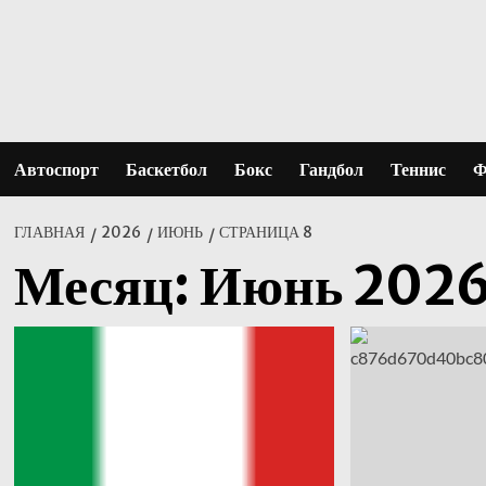
Перейти
к
содержимому
Автоспорт
Баскетбол
Бокс
Гандбол
Теннис
Ф
ГЛАВНАЯ
2026
ИЮНЬ
СТРАНИЦА 8
Месяц:
Июнь 202