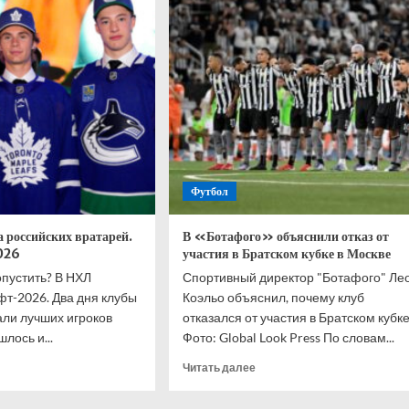
сообщил
«Коламбусу»,
что
не
йбол
продлит
контракт
киным:
с
ь
клубом
шо
ит
Футбол
ить
а российских вратарей.
В «Ботафого» объяснили отказ от
026
участия в Братском кубке в Москве
опустить? В НХЛ
Спортивный директор "Ботафого" Ле
т-2026. Два дня клубы
Коэльо объяснил, почему клуб
али лучших игроков
отказался от участия в Братском кубке
лось и...
Фото: Global Look Press По словам...
итать
Прочитать
Читать далее
ше
больше
о