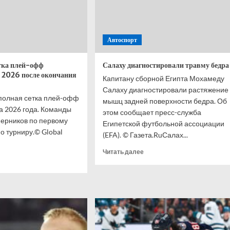
Автоспорт
тка плей-офф
Салаху диагностировали травму бедра
 2026 после окончания
Капитану сборной Египта Мохамеду
Салаху диагностировали растяжение
олная сетка плей-офф
мышц задней поверхности бедра. Об
 2026 года. Команды
этом сообщает пресс-служба
перников по первому
Египетской футбольной ассоциации
о турниру.© Global
(EFA). © Газета.RuСалах...
Прочитать
Читать далее
итать
больше
ше
о
Салаху
делилась
диагностировали
а
травму
-
бедра
о футболу