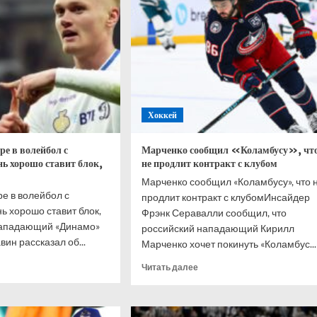
е
чания
пового
а
Хоккей
е в волейбол с
Марченко сообщил «Коламбусу», чт
ь хорошо ставит блок,
не продлит контракт с клубом
Марченко сообщил «Коламбусу», что 
ре в волейбол с
продлит контракт с клубомИнсайдер
ь хорошо ставит блок,
Фрэнк Серавалли сообщил, что
Нападающий «Динамо»
российский нападающий Кирилл
ин рассказал об...
Марченко хочет покинуть «Коламбус...
итать
Прочитать
Читать далее
ше
больше
о
вин
Марченко