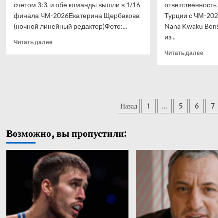
счетом 3:3, и обе команды вышли в 1/16
ответственность
финала ЧМ-2026Екатерина Щербакова
Турции с ЧМ-20
(ночной линейный редактор)Фото:...
Nana Kwaku Bon
из...
Прочитать
Читать далее
больше
Проч
Читать далее
о
боль
Алжир
о
и
Шам
Австрия
из
сыграли
Ганы
Пагинация
вничью
Назад
1
…
5
6
7
случ
и
прок
записей
вместе
сбор
Возможно, вы пропустили:
вышли
Турц
в
и
1/16
взял
финала
вину
ЧМ-2026
на
себя