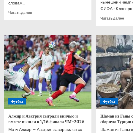
нынешний чемпи
словам...
ФИФА - К заверш
Прочитать
Читать далее
больше
Проч
Читать далее
о
боль
В
о
«Ахмате»
Тукм
высказались
сбор
о
Герм
возможном
непр
уходе
удив
Мелкадзе
Може
в
быть
«Спартак»
даже
успе
попи
пива
пере
Футбол
Футбол
матч
с
Эква
Алжир и Австрия сыграли вничью и
Шаман из Ганы 
вместе вышли в 1/16 финала ЧМ-2026
сборную Турции и
Матч Алжир — Австрия завершился со
Шаман из Ганы в