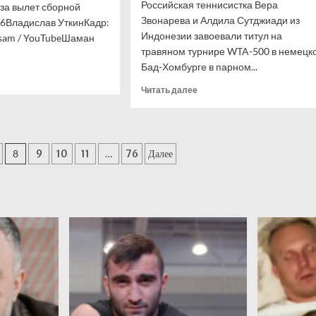
Российская теннисистка Вера
 за вылет сборной
Звонарева и Алдила Сутджиади из
26Владислав УткинКадр:
Индонезии завоевали титул на
sam / YouTubeШаман
травяном турнире WTA-500 в немецк
Бад-Хомбурге в парном...
итать
ше
Прочитать
Читать далее
больше
ан
о
Звонарева
в
8
9
10
11
…
76
Далее
айно
паре
лял
с
ную
Сутджиади
ии
стала
чемпионкой
пятисотника
в
немецком
Бад-
Хомбурге