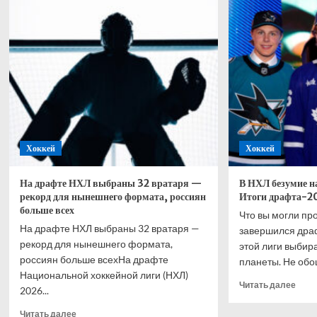
Ожье
об
на 4,1
игре
секунды
в
перед
воле
финальным
с
днём
Овеч
Ралли
очен
Акрополис
хоро
в Греции
став
блок,
его
Хоккей
Хоккей
не
проб
На драфте НХЛ выбраны 32 вратаря —
В НХЛ безумие н
рекорд для нынешнего формата, россиян
Итоги драфта-2
больше всех
Что вы могли пр
На драфте НХЛ выбраны 32 вратаря —
завершился драф
рекорд для нынешнего формата,
этой лиги выбир
россиян больше всехНа драфте
планеты. Не обош
Национальной хоккейной лиги (НХЛ)
Проч
Читать далее
2026...
боль
о
Прочитать
Читать далее