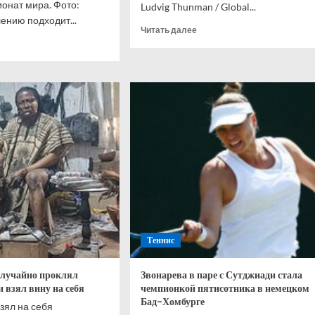
онат мира. Фото:
Ludvig Thunman / Global...
ению подходит...
Прочитать
Читать далее
итать
больше
ше
о
Аргентина
анов:
уверенно
ная
обыграла
ании
Иорданию
иятно
в
ила.
матче
т
ЧМ-2026
,
ли
ть
д
Теннис
ем
дором
случайно проклял
Звонарева в паре с Сутджиади стала
 взял вину на себя
чемпионкой пятисотника в немецком
Бад-Хомбурге
зял на себя