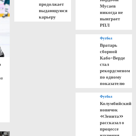
продолжает
Мусаев
выдающуюся
никогда не
карьеру
выиграет
РПЛ
Футбол
Вратарь
сборной
Кабо-Верде
стал
о
рекордсменом
по одному
не
показателю
Футбол
Колумбийский
новичок
«Зенита»
рассказал о
процессе
изучения