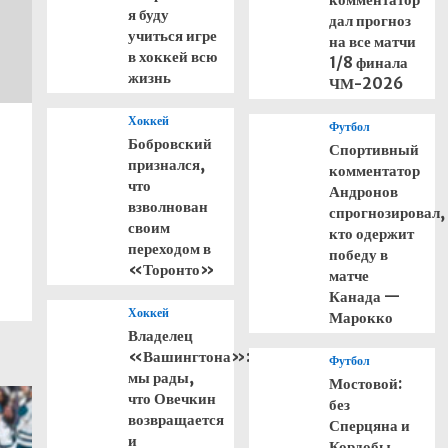
я буду
дал прогноз
учиться игре
на все матчи
в хоккей всю
1/8 финала
жизнь
ЧМ-2026
Хоккей
Футбол
Бобровский
Спортивный
признался,
комментатор
что
Андронов
взволнован
спрогнозировал,
своим
кто одержит
переходом в
победу в
«Торонто»
матче
Канада —
Хоккей
Марокко
Владелец
«Вашингтона»:
Футбол
мы рады,
Мостовой:
что Овечкин
без
возвращается
Сперцяна и
и
Кордобы