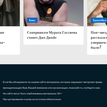
Бокс
Баскетбол
чше
Соперником Мурата Гассиева
Поп-звез
станет Джо Джойс
рассказал
на-
умершем 
было?
Если Вы обнаружили на нашем сайте материалы, которые нарушают авторские права,
принадлежащие Вам, Вашей компании или организации, пожалуйста, сообщите нам.
На сайте могут быть опубликованы материалы 18+!
При цитировании ссылка на источник обязательна.