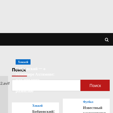
Хоккей
Бобровский — о
Поиск
голкипере Ахтямове:
рад, что могу
способствовать его
Поиск
развитию
Футбол
Хоккей
Известный
Бобровский:
комментатор