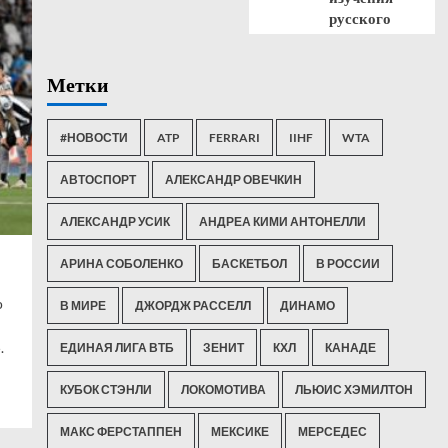
русского
Метки
#НОВОСТИ
ATP
FERRARI
IIHF
WTA
АВТОСПОРТ
АЛЕКСАНДР ОВЕЧКИН
АЛЕКСАНДР УСИК
АНДРЕА КИМИ АНТОНЕЛЛИ
АРИНА СОБОЛЕНКО
БАСКЕТБОЛ
В РОССИИ
о
В МИРЕ
ДЖОРДЖ РАССЕЛЛ
ДИНАМО
.
ЕДИНАЯ ЛИГА ВТБ
ЗЕНИТ
КХЛ
КАНАДЕ
КУБОК СТЭНЛИ
ЛОКОМОТИВА
ЛЬЮИС ХЭМИЛТОН
МАКС ФЕРСТАППЕН
МЕКСИКЕ
МЕРСЕДЕС