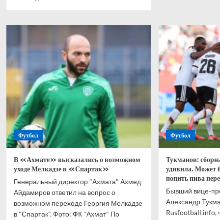
В
больше
НХЛ
о
безу
На
на
драфте
росс
НХЛ
врат
выбраны
Итог
32
драф
вратаря
—
рекорд
для
нынешнего
формата,
россиян
Футбол
Футбол
больше
всех
В «Ахмате» высказались о возможном
Тукманов: сборн
уходе Мелкадзе в «Спартак»
удивила. Может 
попить пива пер
Генеральный директор "Ахмата" Ахмед
Бывший вице-пр
Айдамиров ответил на вопрос о
Александр Тукма
возможном переходе Георгия Мелкадзе
Rusfootball.info,
в "Спартак". Фото: ФК "Ахмат" По