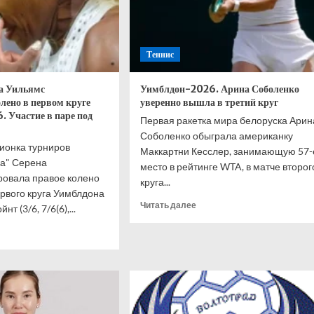
Теннис
а Уильямс
Уимблдон-2026. Арина Соболенко
лено в первом круге
уверенно вышла в третий круг
 Участие в паре под
Первая ракетка мира белоруска Арин
Соболенко обыграла американку
ионка турниров
Маккартни Кесслер, занимающую 57-
а" Серена
место в рейтинге WTA, в матче второг
ровала правое колено
круга...
ервого круга Уимблдона
Прочитать
Читать далее
т (3/6, 7/6(6),...
больше
итать
о
ше
Уимблдон-2026.
Арина
чник:
Соболенко
на
уверенно
ямс
вышла
мировала
в