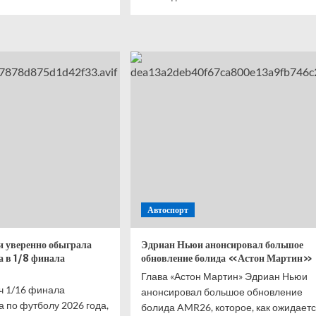
ше
больше
о
рмалл
18
о
июля
т
в
л
Краснодаре
пройдёт
ом
вечер
нем
бокса
NFL
Boxing
2
Автоспорт
 уверенно обыграла
Эдриан Ньюи анонсировал большое
 в 1/8 финала
обновление болида «Астон Мартин»
Глава «Астон Мартин» Эдриан Ньюи
ч 1/16 финала
анонсировал большое обновление
 по футболу 2026 года,
болида AMR26, которое, как ожидаетс