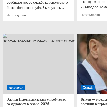
в котором встре
сообщает пресс‑служба красноярского
и Эквадора. Кома
баскетбольного клуба. В минувшем...
Проч
Прочитать
Читать далее
Читать далее
боль
больше
о
о
Сбор
Баскетболист
Мекс
Даниил
увер
Касаткин
обыг
продолжит
Эква
выступать
и вы
за
в 1/8
«Енисей»
фин
ЧМ-2
Автоспорт
Хоккей
Эдриан Ньюи высказался о проблемах
Быков — о решен
со здоровьем в сезоне-2026
россиян: теперь 