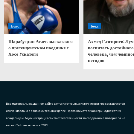
Бокс
Бокс
Шарабутдин Атаев высказался
Ахмед Газгириев: Лу
о претендентском поединке с
воспитать достойного
Хосе Ускатеги
человека, чем чемпио
негодяя
Все материалы на данном сайте взяты из открытых источников и предоставляются
исключительно в ознакомительных целях. Права на материалы принадлежат их
владельцам. Администрация сайта ответственности за содержание материала не
несет. Сайт не является СМИ!