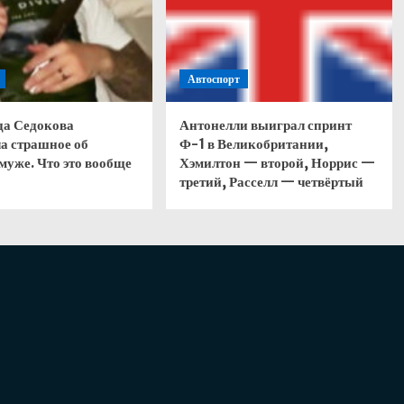
Автоспорт
да Седокова
Антонелли выиграл спринт
а страшное об
Ф-1 в Великобритании,
муже. Что это вообще
Хэмилтон — второй, Норрис —
третий, Расселл — четвёртый