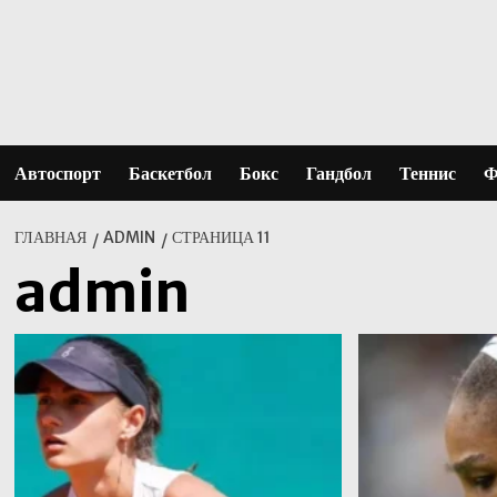
Перейти
к
содержимому
Автоспорт
Баскетбол
Бокс
Гандбол
Теннис
Ф
ГЛАВНАЯ
ADMIN
СТРАНИЦА 11
admin