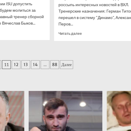
ии ISU допустить
россыпь интересных новостей в ВХЛ.
 будем молиться за
Тренерские назначения: Герман Тито
лавный тренер сборной
перешел в систему "Динамо", Алекса
 Вячеслав Быков...
Перов...
итать
Прочитать
Читать далее
ше
больше
о
в
Главные
моменты
июня
11
12
13
14
…
88
Далее
нии
в
ВХЛ
стить
иян:
рь
м
ться
ей