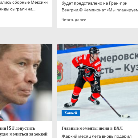
тились сборные Мексики
будет представлено на Гран-при
нды сыграли на...
Венгрии.© Чемпионат «Мы планируем.
итать
Прочитать
Читать далее
ше
больше
о
ная
Эдриан
ики
Ньюи
енно
анонсировал
рала
большое
дор
обновление
шла
болида
«Астон
ала
Мартин»
026
Хоккей
ии ISU допустить
Главные моменты июня в ВХЛ
будем молиться за хоккей
Жаркий месяц лета вновь подарил