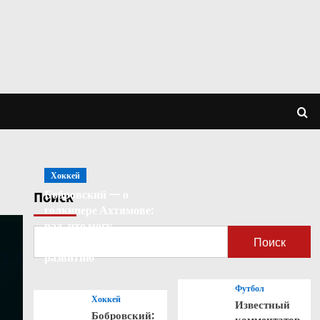
Хоккей
Бобровский — о
Поиск
голкипере Ахтямове:
рад, что могу
способствовать его
Поиск
развитию
Футбол
Хоккей
Известный
Бобровский:
комментатор