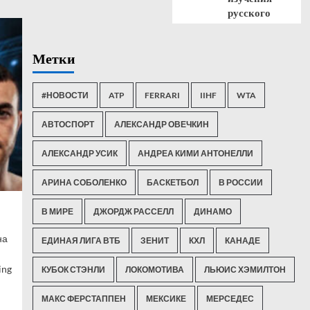
русского
Метки
#НОВОСТИ
ATP
FERRARI
IIHF
WTA
АВТОСПОРТ
АЛЕКСАНДР ОВЕЧКИН
АЛЕКСАНДР УСИК
АНДРЕА КИМИ АНТОНЕЛЛИ
АРИНА СОБОЛЕНКО
БАСКЕТБОЛ
В РОССИИ
В МИРЕ
ДЖОРДЖ РАССЕЛЛ
ДИНАМО
на
ЕДИНАЯ ЛИГА ВТБ
ЗЕНИТ
КХЛ
КАНАДЕ
ing
КУБОК СТЭНЛИ
ЛОКОМОТИВА
ЛЬЮИС ХЭМИЛТОН
МАКС ФЕРСТАППЕН
МЕКСИКЕ
МЕРСЕДЕС