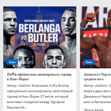
Кари
20
Саби
лет!
«Есл
и
выби
на
речк
с
удоч
–
толь
в
Астр
Бокс
Бокс
Zuffa официально анонсировала турнир
Джермалл Чарло 
в Нью-Йорке
среднем весе
Автор: vladimir Компания Zuffa Boxing
Автор: vladimir 
официально анонсировала свой первый
мира в двух вес
турнир в Нью-Йорке 27 июля, который
Джермалл Чарло
возглавит поединок между Эдгаром
ринг в Австралии
Берлангой...
Проч
Читать далее