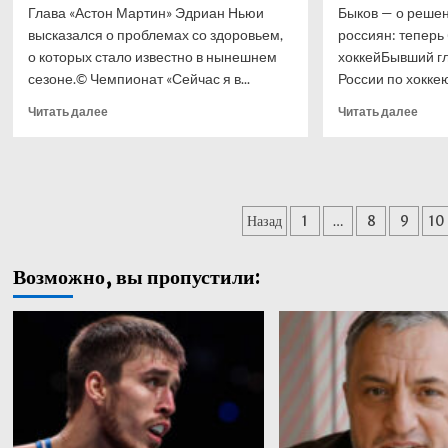
Глава «Астон Мартин» Эдриан Ньюи
Быков — о решен
высказался о проблемах со здоровьем,
россиян: теперь
о которых стало известно в нынешнем
хоккейБывший г
сезоне.© Чемпионат «Сейчас я в...
России по хоккею
Прочитать
Проч
Читать далее
Читать далее
больше
боль
о
о
Эдриан
Быко
Ньюи
—
высказался
о
Пагинация
Назад
1
…
8
9
10
о проблемах
реше
со здоровьем
ISU
записей
в сезоне-2026
допу
Возможно, вы пропустили:
росс
тепе
буде
моли
за
хокк