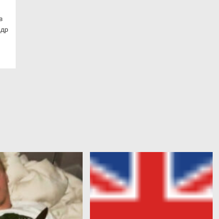
в
ндр