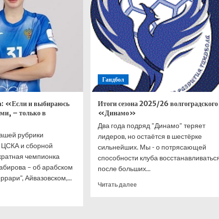
но
третий
круг
ом
е
лдона-2026.
тие
Гандбол
осом
а: «Если и выбираюсь
Итоги сезона 2025/26 волгоградского
ами, – только в
«Динамо»
Два года подряд "Динамо" теряет
нашей рубрики
лидеров, но остаётся в шестёрке
ЦСКА и сборной
сильнейших. Мы - о потрясающей
кратная чемпионка
способности клуба восстанавливатьс
абирова – об арабском
после больших...
ррари", Айвазовском,...
Прочитать
Читать далее
итать
больше
ше
о
Итоги