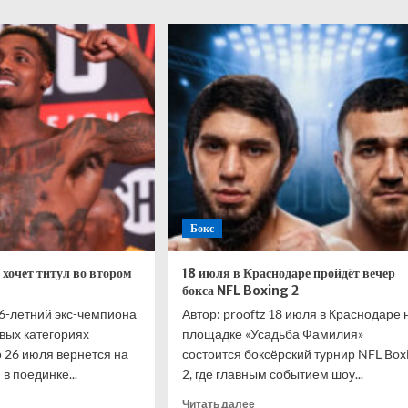
на
сезона
рова:
2025/26
и
волгоградского
«Динамо»
раюсь
у
ками,
ко
ахани»
Бокс
хочет титул во втором
18 июля в Краснодаре пройдёт вечер
бокса NFL Boxing 2
36-летний экс-чемпиона
Автор: prooftz 18 июля в Краснодаре 
овых категориях
площадке «Усадьба Фамилия»
 26 июля вернется на
состоится боксёрский турнир NFL Box
 в поединке...
2, где главным событием шоу...
итать
Прочитать
Читать далее