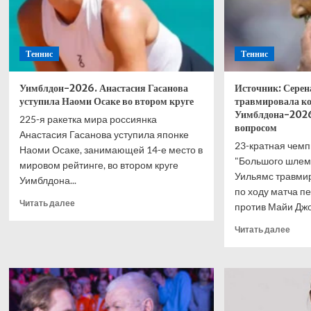
Теннис
Теннис
Уимблдон-2026. Анастасия Гасанова
Источник: Серен
уступила Наоми Осаке во втором круге
травмировала ко
Уимблдона-2026.
225-я ракетка мира россиянка
вопросом
Анастасия Гасанова уступила японке
23-кратная чемп
Наоми Осаке, занимающей 14-е место в
"Большого шлем
мировом рейтинге, во втором круге
Уильямс травми
Уимблдона...
по ходу матча п
Прочитать
Читать далее
против Майи Джойн
больше
о
Проч
Читать далее
Уимблдон-2026.
боль
Анастасия
о
Гасанова
Исто
уступила
Сере
Наоми
Уиль
Осаке
трав