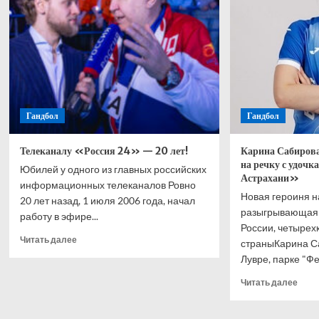
во
коле
втором
в
круге
перв
круг
Уимб
Учас
в
паре
Гандбол
Гандбол
под
вопр
Телеканалу «Россия 24» — 20 лет!
Карина Сабиров
на речку с удочк
Юбилей у одного из главных российских
Астрахани»
информационных телеканалов Ровно
Новая героиня 
20 лет назад, 1 июля 2006 года, начал
разыгрывающая 
работу в эфире...
России, четырех
Прочитать
Читать далее
страныКарина С
больше
Лувре, парке "Фе
о
Телеканалу
Проч
Читать далее
«Россия
боль
24»
о
—