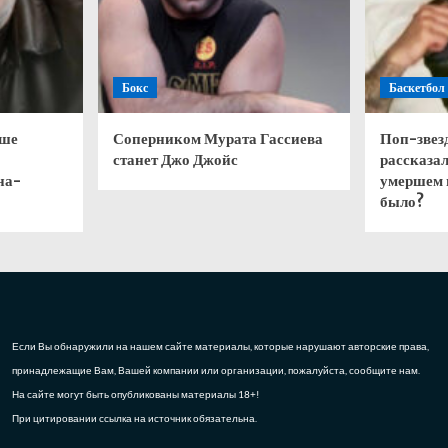
Бокс
Баскетбол
чше
Соперником Мурата Гассиева
Поп-звез
станет Джо Джойс
рассказал
на-
умершем 
было?
Если Вы обнаружили на нашем сайте материалы, которые нарушают авторские права,
принадлежащие Вам, Вашей компании или организации, пожалуйста, сообщите нам.
На сайте могут быть опубликованы материалы 18+!
При цитировании ссылка на источник обязательна.