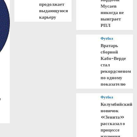
продолжает
Мусаев
выдающуюся
никогда не
карьеру
выиграет
РПЛ
Футбол
Вратарь
сборной
Кабо-Верде
стал
рекордсменом
по одному
показателю
Футбол
я
Колумбийский
новичок
«Зенита»
рассказал о
процессе
изучения