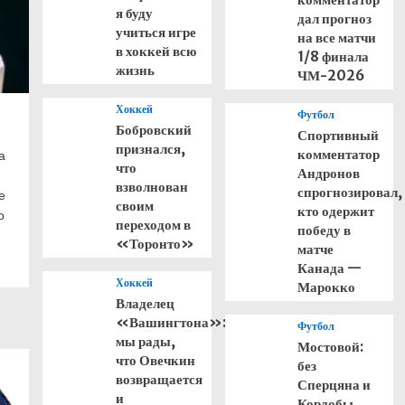
я буду
дал прогноз
учиться игре
на все матчи
в хоккей всю
1/8 финала
жизнь
ЧМ-2026
Хоккей
Футбол
Бобровский
Спортивный
признался,
комментатор
а
что
Андронов
взволнован
спрогнозировал,
е
своим
кто одержит
о
переходом в
победу в
«Торонто»
матче
Канада —
Хоккей
Марокко
Владелец
«Вашингтона»:
Футбол
мы рады,
Мостовой:
что Овечкин
без
возвращается
Сперцяна и
и
Кордобы