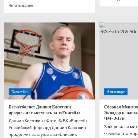
боль
Прочитать
Читать далее
о
больше
Дже
о
Чарл
Zuffa
хоче
официально
титу
анонсировала
во
турнир
втор
в
сред
Нью-
весе
Йорке
Баскетбол
Автоспорт
Баскетболист Даниил Касаткин
Сборная Мексики
продолжит выступать за «Енисей»
Эквадор и вышла
ЧМ-2026
Даниил Касаткин / Фото: © БК «Енисей»
Завершился мат
Российский форвард Даниил Касаткин
чемпионата мира
продолжит выступать за «Енисей»,