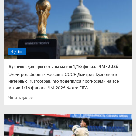
то,
что
заслужил».
Кузнецов
—
о
матче
Алжир
—
Футбол
Австрия
Кузнецов дал прогнозы на матчи 1/16 финала ЧМ-2026
Экс-игрок сборных России и СССР Дмитрий Кузнецов в
интервью Rusfootball.info поделился прогнозами на все
матчи 1/16 финала ЧМ-2026. Фото: FIFA...
Прочитать
Читать далее
больше
о
Кузнецов
дал
прогнозы
на