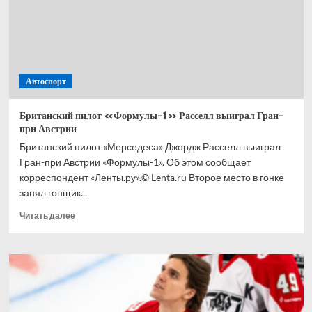
сыгравшим
на ЧМ-2026
Автоспорт
Британский пилот «Формулы-1» Расселл выиграл Гран-
при Австрии
Британский пилот «Мерседеса» Джордж Расселл выиграл
Гран-при Австрии «Формулы-1». Об этом сообщает
корреспондент «Ленты.ру».© Lenta.ru Второе место в гонке
занял гонщик...
Прочитать
Читать далее
больше
о
Британский
пилот
«Формулы-1»
Расселл
выиграл