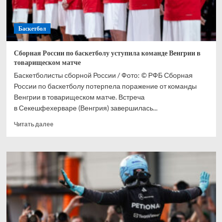
связи
со
смертью
Баскетбол
Сергея
Иванова
Сборная России по баскетболу уступила команде Венгрии в
товарищеском матче
Баскетболисты сборной России / Фото: © РФБ Сборная
России по баскетболу потерпела поражение от команды
Венгрии в товарищеском матче. Встреча
в Секешфехерваре (Венгрия) завершилась...
Прочитать
Читать далее
больше
о
Сборная
России
по
баскетболу
уступила
команде
Венгрии
в