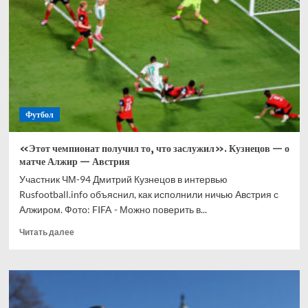
выиграть
бомбардирскую
гонку
без
одного
раунда
Футбол
«Этот чемпионат получил то, что заслужил». Кузнецов — о
матче Алжир — Австрия
Участник ЧМ-94 Дмитрий Кузнецов в интервью
Rusfootball.info объяснил, как исполнили ничью Австрия с
Алжиром. Фото: FIFA - Можно поверить в...
Прочитать
Читать далее
больше
о
«Этот
чемпионат
получил