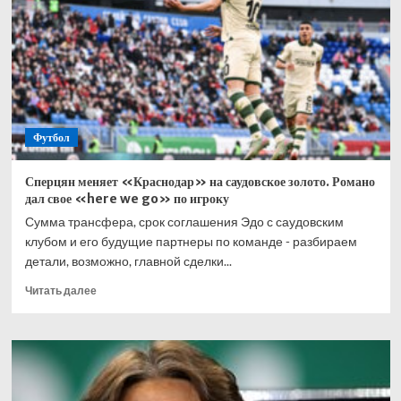
матчи
1/16
финала
ЧМ-2026
Футбол
Сперцян меняет «Краснодар» на саудовское золото. Романо
дал свое «here we go» по игроку
Сумма трансфера, срок соглашения Эдо с саудовским
клубом и его будущие партнеры по команде - разбираем
детали, возможно, главной сделки...
Прочитать
Читать далее
больше
о
Сперцян
меняет
«Краснодар»
на