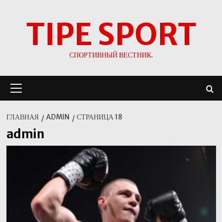
Перейти
TIPE SPORT
к
содержимому
СПОРТИВНЫЙ ВЕСТНИК.
Основное
меню
ГЛАВНАЯ
ADMIN
СТРАНИЦА 18
admin