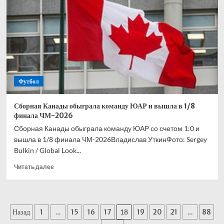
президента
ФИФА
на
ЧМ-2026
Футбол
Сборная Канады обыграла команду ЮАР и вышла в 1/8
финала ЧМ-2026
Сборная Канады обыграла команду ЮАР со счетом 1:0 и
вышла в 1/8 финала ЧМ-2026Владислав УткинФото: Sergey
Bulkin / Global Look...
Прочитать
Читать далее
больше
о
Сборная
Канады
Пагинация
Назад
1
…
15
16
17
18
19
20
21
…
88
обыграла
команду