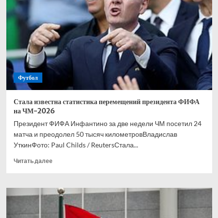
Кореи
ушел
в
отставку
со
своего
поста
Футбол
Стала известна статистика перемещений президента ФИФА
на ЧМ-2026
Президент ФИФА Инфантино за две недели ЧМ посетил 24
матча и преодолел 50 тысяч километровВладислав
УткинФото: Paul Childs / ReutersСтала...
Прочитать
Читать далее
больше
о
Стала
известна
статистика
перемещений