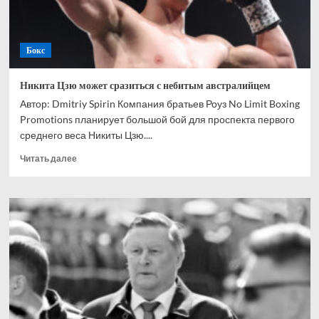
Бокс
Никита Цзю может сразиться с небитым австралийцем
Автор: Dmitriy Spirin Компания братьев Роуз No Limit Boxing
Promotions планирует большой бой для проспекта первого
среднего веса Никиты Цзю....
Прочитать
Читать далее
больше
о
Никита
Цзю
может
сразиться
с
небитым
австралийцем