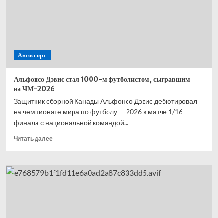
этапа
турнира
Автоспорт
Альфонсо Дэвис стал 1000-м футболистом, сыгравшим
на ЧМ-2026
Защитник сборной Канады Альфонсо Дэвис дебютировал
на чемпионате мира по футболу — 2026 в матче 1/16
финала с национальной командой...
Прочитать
Читать далее
больше
о
Альфонсо
Дэвис
стал
1000-
м
футболистом,