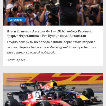
товарищеском
матче
Автоспорт
Итоги Гран-при Австрии Ф-1 — 2026: победа Расселла,
прорыв Ферстаппена и Ред Булл, подиум Антонелли
Трудно поверить, но победа в Шпильберге стала второй в
сезоне. Первая была ещё в Мельбурне! Гран-при Австрии
завершился красивой победой...
Прочитать
Читать далее
больше
о
Итоги
Гран-
при
Австрии
Ф-1
—
2026:
победа