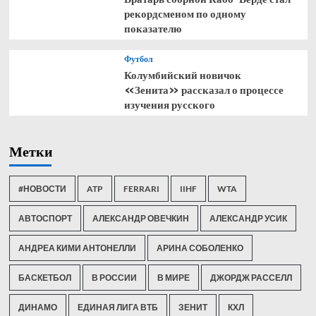
рекордсменом по одному
показателю
Футбол
Колумбийский новичок
«Зенита» рассказал о процессе
изучения русского
Метки
#НОВОСТИ
ATP
FERRARI
IIHF
WTA
АВТОСПОРТ
АЛЕКСАНДР ОВЕЧКИН
АЛЕКСАНДР УСИК
АНДРЕА КИМИ АНТОНЕЛЛИ
АРИНА СОБОЛЕНКО
БАСКЕТБОЛ
В РОССИИ
В МИРЕ
ДЖОРДЖ РАССЕЛЛ
ДИНАМО
ЕДИНАЯ ЛИГА ВТБ
ЗЕНИТ
КХЛ