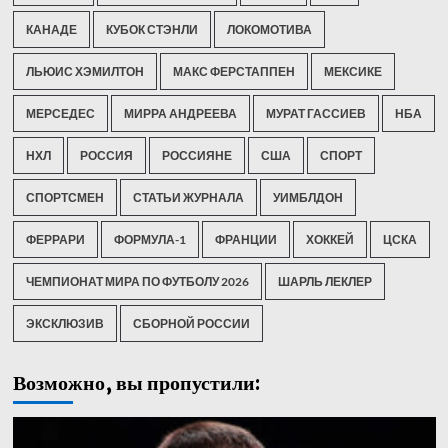
КАНАДЕ
КУБОК СТЭНЛИ
ЛОКОМОТИВА
ЛЬЮИС ХЭМИЛТОН
МАКС ФЕРСТАППЕН
МЕКСИКЕ
МЕРСЕДЕС
МИРРА АНДРЕЕВА
МУРАТ ГАССИЕВ
НБА
НХЛ
РОССИЯ
РОССИЯНЕ
США
СПОРТ
СПОРТСМЕН
СТАТЬИ ЖУРНАЛА
УИМБЛДОН
ФЕРРАРИ
ФОРМУЛА-1
ФРАНЦИИ
ХОККЕЙ
ЦСКА
ЧЕМПИОНАТ МИРА ПО ФУТБОЛУ 2026
ШАРЛЬ ЛЕКЛЕР
ЭКСКЛЮЗИВ
СБОРНОЙ РОССИИ
Возможно, вы пропустили: