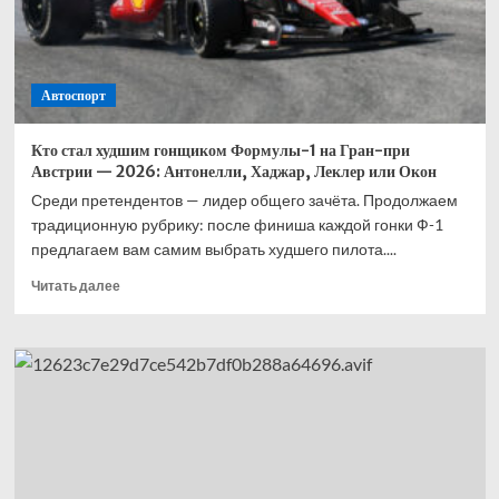
Расселла,
прорыв
Ферстаппена
и
Автоспорт
Ред
Булл,
подиум
Кто стал худшим гонщиком Формулы-1 на Гран-при
Антонелли
Австрии — 2026: Антонелли, Хаджар, Леклер или Окон
Среди претендентов — лидер общего зачёта. Продолжаем
традиционную рубрику: после финиша каждой гонки Ф-1
предлагаем вам самим выбрать худшего пилота....
Прочитать
Читать далее
больше
о
Кто
стал
худшим
гонщиком
Формулы-1
на
Гран-
при