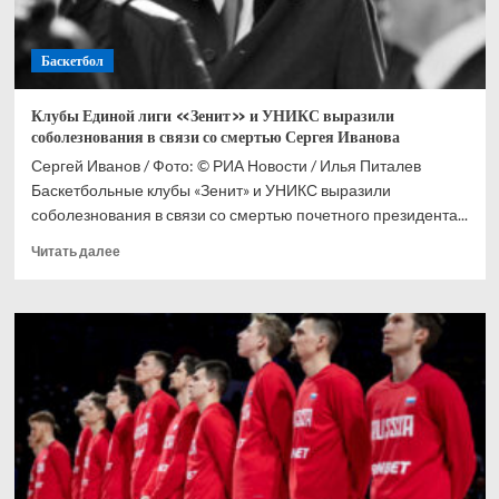
Баскетбол
Клубы Единой лиги «Зенит» и УНИКС выразили
соболезнования в связи со смертью Сергея Иванова
Сергей Иванов / Фото: © РИА Новости / Илья Питалев
Баскетбольные клубы «Зенит» и УНИКС выразили
соболезнования в связи со смертью почетного президента...
Прочитать
Читать далее
больше
о
Клубы
Единой
лиги
«Зенит»
и
УНИКС
выразили
соболезнования
в