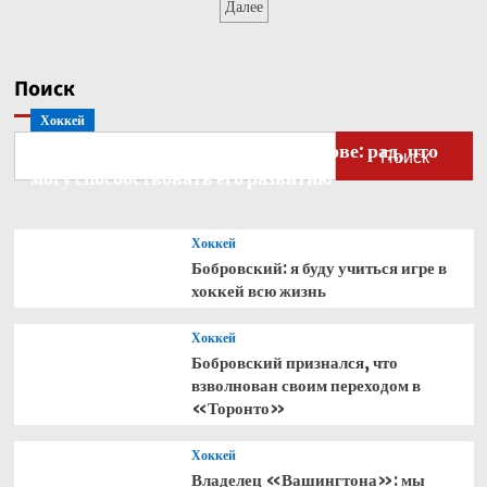
записей
Далее
ЮАР
и
вышла
в
Поиск
1/8
Хоккей
финала
ЧМ-2026
Бобровский — о голкипере Ахтямове: рад, что
Поиск
могу способствовать его развитию
Хоккей
Бобровский: я буду учиться игре в
хоккей всю жизнь
Хоккей
Бобровский признался, что
взволнован своим переходом в
«Торонто»
Хоккей
Владелец «Вашингтона»: мы