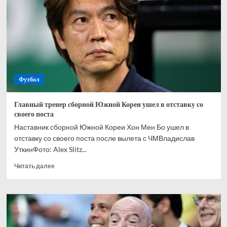
саудовское
золото.
Романо
дал
свое
«here
we
go»
Футбол
по
игроку
Главный тренер сборной Южной Кореи ушел в отставку со
своего поста
Наставник сборной Южной Кореи Хон Мен Бо ушел в
отставку со своего поста после вылета с ЧМВладислав
УткинФото: Alex Slitz...
Прочитать
Читать далее
больше
о
Главный
тренер
сборной
Южной