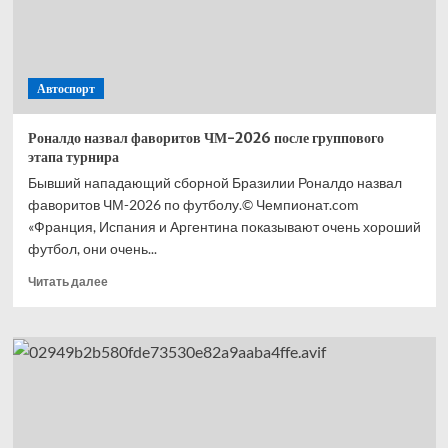
Австрии
—
2026:
Антонелли,
Автоспорт
Хаджар,
Леклер
или
Роналдо назвал фаворитов ЧМ-2026 после группового
Окон
этапа турнира
Бывший нападающий сборной Бразилии Роналдо назвал
фаворитов ЧМ-2026 по футболу.© Чемпионат.com
«Франция, Испания и Аргентина показывают очень хороший
футбол, они очень...
Прочитать
Читать далее
больше
о
Роналдо
назвал
фаворитов
ЧМ-2026
после
группового