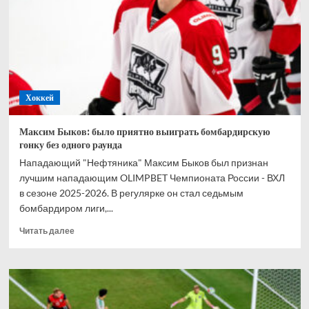
Гран-
при
Австрии
Хоккей
Максим Быков: было приятно выиграть бомбардирскую
гонку без одного раунда
Нападающий "Нефтяника" Максим Быков был признан
лучшим нападающим OLIMPBET Чемпионата России - ВХЛ
в сезоне 2025-2026. В регулярке он стал седьмым
бомбардиром лиги,...
Прочитать
Читать далее
больше
о
Максим
Быков:
было
приятно