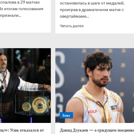
спалова в 29 матчах
остановилась в шаге от медалей,
 По итогам голосования
проиграв в драматичном матче с
признали...
овертаймами...
итать
Прочитать
Читать далее
ше
больше
о
а
Итоги
алова:
сезона
лизируя
2025/26
для
твия,
клуба
маю,
из
Новороссийска
а
ать
е.»
Бокс
ц»: Усик отказался от
Давид Дзукаев — о грядущем поединке