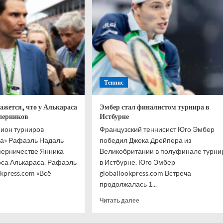
титься
финала
чемпионата
ологу
мира
е
2026
года
инах
Теннис
ажется, что у Алькараса
Эмбер стал финалистом турнира в
оперников
Истбурне
ион турниров
Французский теннисист Юго Эмбер
а» Рафаэль Надаль
победил Джека Дрейпера из
перничестве Янника
Великобритании в полуфинале турни
са Алькараса. Рафаэль
в Истбурне. Юго Эмбер
kpress.com «Всё
globallookpress.com Встреча
продолжалась 1...
итать
Прочитать
Читать далее
ше
больше
о