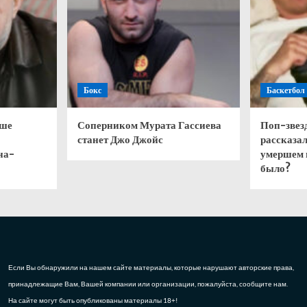
Бокс
Баскетбол
чше
Соперником Мурата Гассиева
Поп-звез
станет Джо Джойс
рассказал
на-
умершем 
было?
Если Вы обнаружили на нашем сайте материалы, которые нарушают авторские права,
принадлежащие Вам, Вашей компании или организации, пожалуйста, сообщите нам.
На сайте могут быть опубликованы материалы 18+!