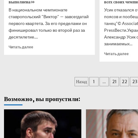
выполнена»
всех своих чемп
В национальном чемпионате
Усик отказался 
ставропольский "Виктор" — завсегдатай
поясов и пообе
первого квартета. За его пределами он
танец"© Associa
финишировал только во второй раз за
PressВести.Укра
десятилетие....
Александр Усик о
занимаемых...
Прочитать
Читать далее
больше
Проч
Читать далее
о
боль
Иван
о
Фиев:
«Пос
«Задача
танец
Пагинация
на
Назад
1
…
21
22
23
Усик
сезон
отка
записей
не
от
Возможно, вы пропустили:
была
всех
выполнена»
свои
чемп
пояс