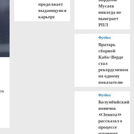
продолжает
Мусаев
выдающуюся
никогда не
карьеру
выиграет
РПЛ
Футбол
Вратарь
сборной
Кабо-Верде
стал
рекордсменом
по одному
показателю
ра
Футбол
Колумбийский
новичок
«Зенита»
рассказал о
процессе
изучения