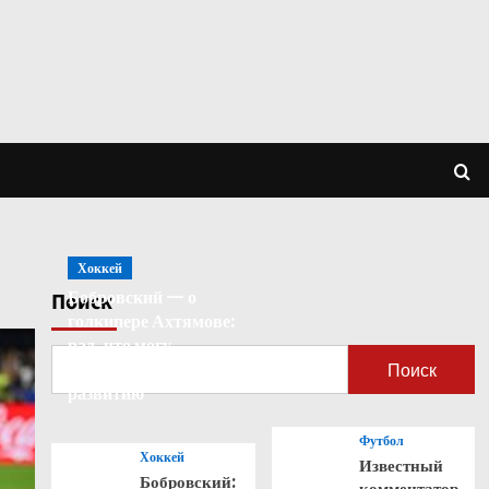
Хоккей
Бобровский — о
Поиск
голкипере Ахтямове:
рад, что могу
способствовать его
Поиск
развитию
Футбол
Хоккей
Известный
Бобровский:
комментатор