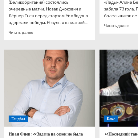
(Великобритания) состоялись
«Лады» Алина Бе
очередные матчи. Новак Джокович и
забила 73 гола.
Лёрнер Тьен перед стартом Уимблдона
болельщиков ее 
одержали победы. Результаты матчей...
Проч
Читать далее
боль
Прочитать
Читать далее
о
больше
Алин
о
Бесп
Новак
«Ана
Джокович
свои
и
дейс
Лёрнер
пони
Тьен
что
одержали
могл
победы
сыгр
на
лучш
выставочном
турнире
в
Херлингеме
Гандбол
Бокс
Иван Фиев: «Задача на сезон не была
«Последний тане