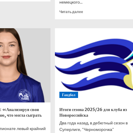
немецкого...
орн
Прочитать
Читать далее
.
больше
о
р
«Не
енно
понимал,
рал
что
а
делать
пера
дальше».
Александр
финале
Зверев
рассказал
о
психологических
сложностях,
с
Гандбол
которыми
столкнулся
в
: «Анализируя свои
Итоги сезона 2025/26 для клуба из
прошлом
аю, что могла сыграть
Новороссийска
году
Два года назад, в дебютный сезон в
пионате левый крайний
Суперлиге, "Черноморочка"