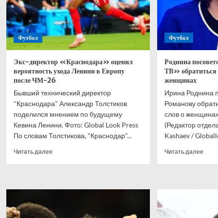
Футбол
Футбол
Экс-директор «Краснодара» оценил
Роднина посове
вероятность ухода Ленини в Европу
ТВ» обратиться к
после ЧМ-26
женщинах
Бывший технический директор
Ирина Роднина 
"Краснодара" Александр Толстиков
Романову обрати
поделился мнением по будущему
слов о женщина
Кевина Ленини. Фото: Global Look Press
(Редактор отдела
По словам Толстикова, "Краснодар"...
Kashaev / Global
Прочитать
Проч
Читать далее
Читать далее
больше
боль
о
о
Экс-
Родн
директор
посо
«Краснодара»
веду
оценил
«Мат
вероятность
ТВ»