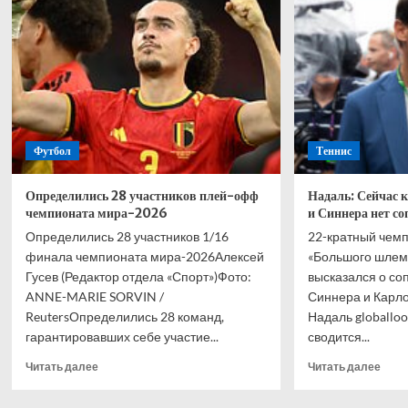
ухода
обра
Ленини
к
в
псих
Европу
посл
после
слов
ЧМ-26
о
женщ
Футбол
Теннис
Определились 28 участников плей-офф
Надаль: Сейчас к
чемпионата мира-2026
и Синнера нет с
Определились 28 участников 1/16
22-кратный чемп
финала чемпионата мира-2026Алексей
«Большого шлем
Гусев (Редактор отдела «Спорт»)Фото:
высказался о со
ANNE-MARIE SORVIN /
Синнера и Карло
ReutersОпределились 28 команд,
Надаль globalloo
гарантировавших себе участие...
сводится...
Прочитать
Проч
Читать далее
Читать далее
больше
боль
о
о