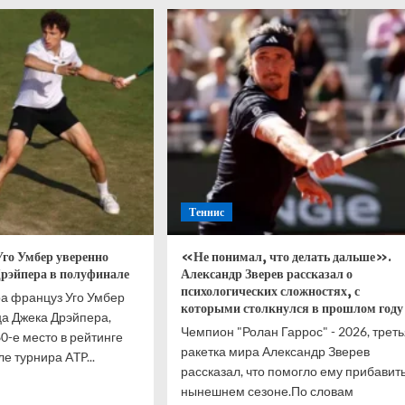
ль:
Эмбер
ас
стал
тся,
финалистом
турнира
в
араса
Истбурне
ера
рников
Теннис
Уго Умбер уверенно
«Не понимал, что делать дальше».
рэйпера в полуфинале
Александр Зверев рассказал о
психологических сложностях, с
ра француз Уго Умбер
которыми столкнулся в прошлом году
а Джека Дрэйпера,
Чемпион "Ролан Гаррос" - 2026, трет
-е место в рейтинге
ракетка мира Александр Зверев
е турнира ATP...
рассказал, что помогло ему прибавить
итать
нынешнем сезоне.По словам
ше