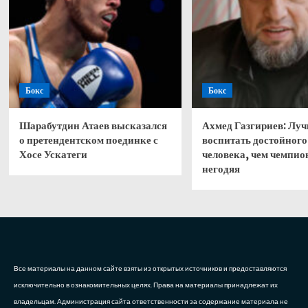
Бокс
Бокс
Шарабутдин Атаев высказался
Ахмед Газгириев: Лу
о претендентском поединке с
воспитать достойного
Хосе Ускатеги
человека, чем чемпио
негодяя
Все материалы на данном сайте взяты из открытых источников и предоставляются
исключительно в ознакомительных целях. Права на материалы принадлежат их
владельцам. Администрация сайта ответственности за содержание материала не