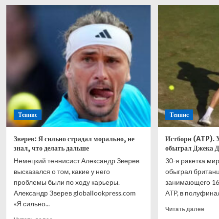
Определились
Нада
28
Сейч
участников
каже
плей-
что
офф
у
чемпионата
Альк
мира-2026
и
Синн
нет
сопе
Теннис
Теннис
Зверев: Я сильно страдал морально, не
Истборн (ATP). 
знал, что делать дальше
обыграл Джека Д
Немецкий теннисист Александр Зверев
30-я ракетка ми
высказался о том, какие у него
обыграл британц
проблемы были по ходу карьеры.
занимающего 160
Александр Зверев globallookpress.com
ATP, в полуфинал
«Я сильно...
Проч
Читать далее
боль
Прочитать