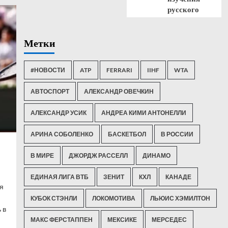
русского
Метки
#НОВОСТИ
ATP
FERRARI
IIHF
WTA
АВТОСПОРТ
АЛЕКСАНДР ОВЕЧКИН
АЛЕКСАНДР УСИК
АНДРЕА КИМИ АНТОНЕЛЛИ
АРИНА СОБОЛЕНКО
БАСКЕТБОЛ
В РОССИИ
В МИРЕ
ДЖОРДЖ РАССЕЛЛ
ДИНАМО
ЕДИНАЯ ЛИГА ВТБ
ЗЕНИТ
КХЛ
КАНАДЕ
ья
КУБОК СТЭНЛИ
ЛОКОМОТИВА
ЛЬЮИС ХЭМИЛТОН
 в
МАКС ФЕРСТАППЕН
МЕКСИКЕ
МЕРСЕДЕС