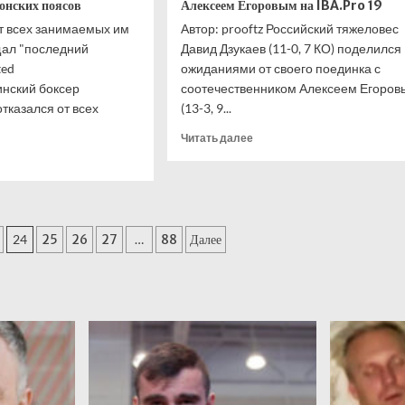
ионских поясов
Алексеем Егоровым на IBA.Pro 19
от всех занимаемых им
Автор: prooftz Российский тяжеловес
щал "последний
Давид Дзукаев (11-0, 7 КО) поделился
ted
ожиданиями от своего поединка с
инский боксер
соотечественником Алексеем Егоров
тказался от всех
(13-3, 9...
Прочитать
Читать далее
больше
итать
о
ше
Давид
Дзукаев
ледний
—
»:
24
25
26
27
…
88
Далее
о
грядущем
зался
поединке
с
Алексеем
х
Егоровым
ионских
на
ов
IBA.Pro
19