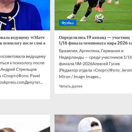
Футбол
товала ведущему «Матч
Определились 19 команд — участниц
 психологу после слов о
1/16 финала чемпионата мира 2026 г
Бразилия, Аргентина, Германия и
посоветовала ведущему
Нидерланды — среди участников 1/16
ться к психологу после
финала ЧМ-2026Алексей Гусев
хАндрей Стрельцов
(Редактор отдела «Спорт»)Фото: Jero
 «Спорт»)Фото: Pavel
Miron / Imagn Images...
lookpress.comДепутат...
Прочитать
Читать далее
итать
больше
ше
о
Определились
ина
19
ветовала
команд
щему
—
ч
участниц
1/16