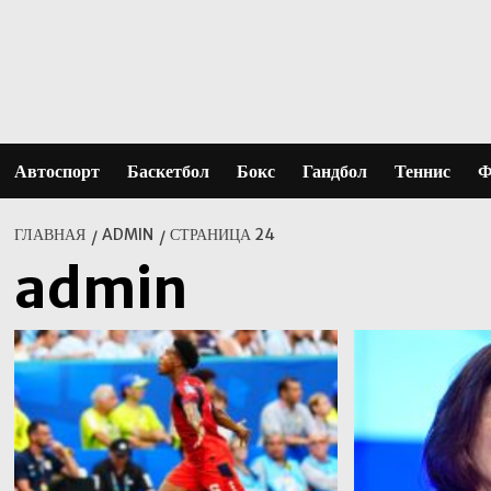
Перейти
к
содержимому
Автоспорт
Баскетбол
Бокс
Гандбол
Теннис
Ф
ГЛАВНАЯ
ADMIN
СТРАНИЦА 24
admin