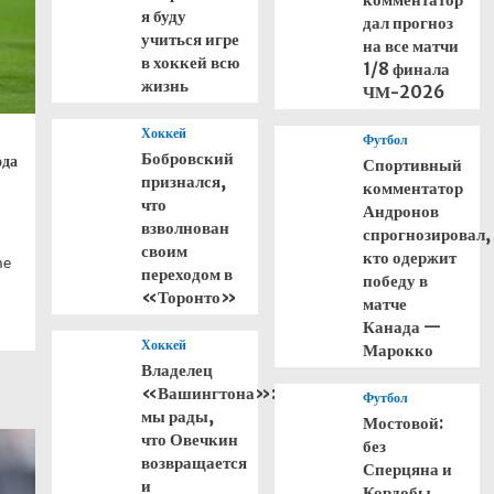
я буду
дал прогноз
учиться игре
на все матчи
в хоккей всю
1/8 финала
жизнь
ЧМ-2026
Хоккей
Футбол
Бобровский
ода
Спортивный
признался,
комментатор
что
Андронов
взволнован
спрогнозировал,
своим
кто одержит
me
переходом в
победу в
«Торонто»
матче
Канада —
Хоккей
Марокко
Владелец
«Вашингтона»:
Футбол
мы рады,
Мостовой:
что Овечкин
без
возвращается
Сперцяна и
и
Кордобы