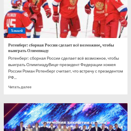
пацана,
ему
светит
срок
Хоккей
Ротенберг: сборная России сделает всё возможное, чтобы
выиграть Олимпиаду
Ротенберг: сборная России сделает всё возможное, чтобы
выиграть ОлимпиадуВице-президент Федерации хоккея
России Роман Ротенберг считает, что встречу с президентом
РФ...
Прочитать
Читать далее
больше
о
Ротенберг:
сборная
России
сделает
всё
возможное,