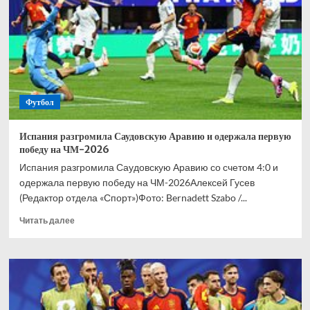
играют
американцы,
прямо
обалдел
Футбол
Испания разгромила Саудовскую Аравию и одержала первую
победу на ЧМ-2026
Испания разгромила Саудовскую Аравию со счетом 4:0 и
одержала первую победу на ЧМ-2026Алексей Гусев
(Редактор отдела «Спорт»)Фото: Bernadett Szabo /...
Прочитать
Читать далее
больше
о
Испания
разгромила
Саудовскую
Аравию