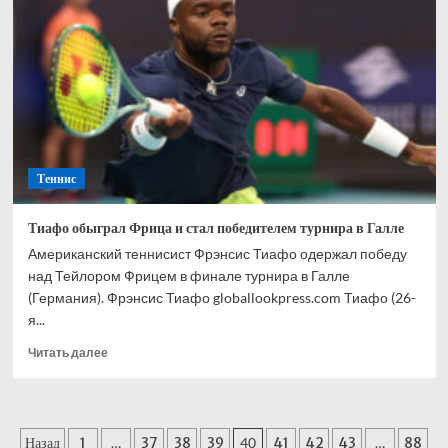
сыграла
вничью
с
Ираном
на
ЧМ-2026
Теннис
Тиафо обыграл Фрица и стал победителем турнира в Галле
Американский теннисист Фрэнсис Тиафо одержал победу
над Тейлором Фрицем в финале турнира в Галле
(Германия). Фрэнсис Тиафо globallookpress.com Тиафо (26-
я...
Прочитать
Читать далее
больше
о
Тиафо
обыграл
Пагинация
Назад
1
…
37
38
39
40
41
42
43
…
88
Фрица