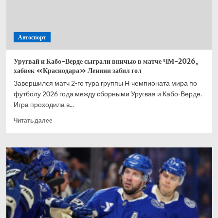
в истории
ЧМ –
Уругваю
дальним
Автоспорт
ударом
со штрафного
Уругвай и Кабо-Верде сыграли вничью в матче ЧМ-2026,
хабвек «Краснодара» Ленини забил гол
Завершился матч 2-го тура группы H чемпионата мира по
футболу 2026 года между сборными Уругвая и Кабо-Верде.
Игра проходила в...
Прочитать
Читать далее
больше
о
Уругвай
и Кабо-
Верде
сыграли
вничью
в матче
ЧМ-2026,
хабвек