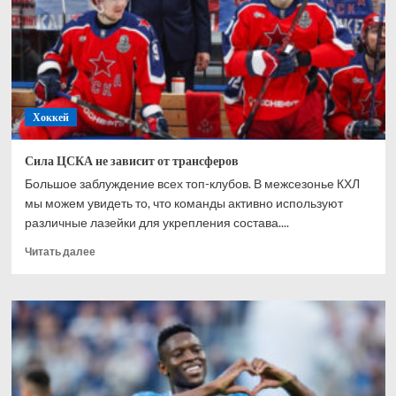
прошедшего
сезона
Хоккей
Сила ЦСКА не зависит от трансферов
Большое заблуждение всех топ-клубов. В межсезонье КХЛ
мы можем увидеть то, что команды активно используют
различные лазейки для укрепления состава....
Прочитать
Читать далее
больше
о
Сила
ЦСКА
не
зависит
от
трансферов