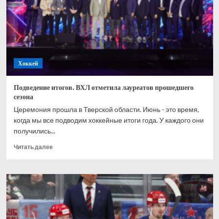
чтобы
выиграть
Олимпиаду
Хоккей
Подведение итогов. ВХЛ отметила лауреатов прошедшего
сезона
Церемония прошла в Тверской области. Июнь - это время,
когда мы все подводим хоккейные итоги года. У каждого они
получились...
Прочитать
Читать далее
больше
о
Подведение
итогов.
ВХЛ
отметила
лауреатов