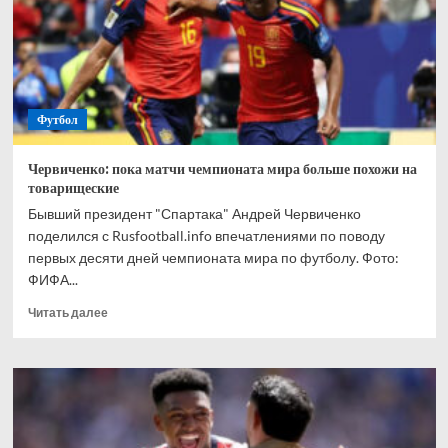
«Наполи»
за
трансфер
Энрике
—
источник
Футбол
Червиченко: пока матчи чемпионата мира больше похожи на
товарищеские
Бывший президент "Спартака" Андрей Червиченко
поделился с Rusfootball.info впечатлениями по поводу
первых десяти дней чемпионата мира по футболу. Фото:
ФИФА...
Прочитать
Читать далее
больше
о
Червиченко:
пока
матчи
чемпионата
мира