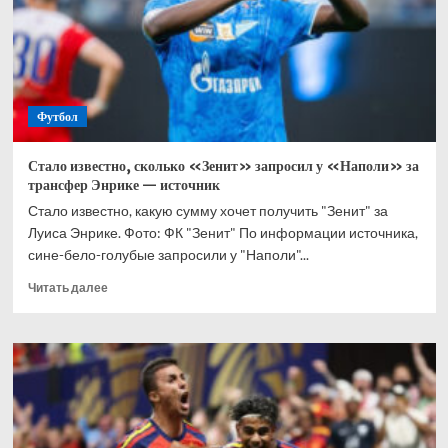
Футбол
Стало известно, сколько «Зенит» запросил у «Наполи» за
трансфер Энрике — источник
Стало известно, какую сумму хочет получить "Зенит" за
Луиса Энрике. Фото: ФК "Зенит" По информации источника,
сине-бело-голубые запросили у "Наполи"...
Прочитать
Читать далее
больше
о
Стало
известно,
сколько
«Зенит»
запросил
у