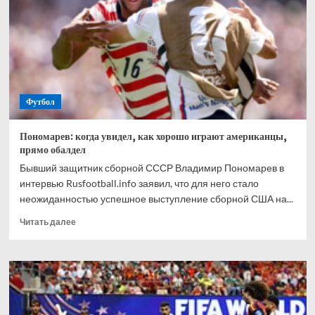
больше
похожи
на
товарищеские
Футбол
Пономарев: когда увидел, как хорошо играют американцы,
прямо обалдел
Бывший защитник сборной СССР Владимир Пономарев в
интервью Rusfootball.info заявил, что для него стало
неожиданностью успешное выступление сборной США на...
Прочитать
Читать далее
больше
о
Пономарев:
когда
увидел,
как
хорошо