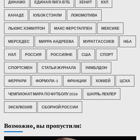
ДИНАМО
ЕДИНАЯ ЛИГА ВТБ
ЗЕНИТ
КХЛ
КАНАДЕ
КУБОК СТЭНЛИ
ЛОКОМОТИВА
ЛЬЮИС ХЭМИЛТОН
МАКС ФЕРСТАППЕН
МЕКСИКЕ
МЕРСЕДЕС
МИРРА АНДРЕЕВА
МУРАТ ГАССИЕВ
НБА
НХЛ
РОССИЯ
РОССИЯНЕ
США
СПОРТ
СПОРТСМЕН
СТАТЬИ ЖУРНАЛА
УИМБЛДОН
ФЕРРАРИ
ФОРМУЛА-1
ФРАНЦИИ
ХОККЕЙ
ЦСКА
ЧЕМПИОНАТ МИРА ПО ФУТБОЛУ 2026
ШАРЛЬ ЛЕКЛЕР
ЭКСКЛЮЗИВ
СБОРНОЙ РОССИИ
Возможно, вы пропустили: