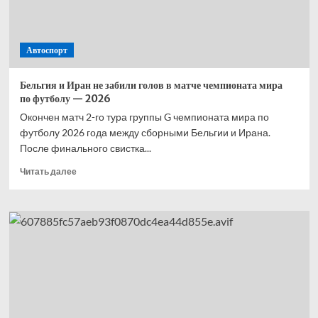
Автоспорт
Бельгия и Иран не забили голов в матче чемпионата мира
по футболу — 2026
Окончен матч 2-го тура группы G чемпионата мира по
футболу 2026 года между сборными Бельгии и Ирана.
После финального свистка...
Прочитать
Читать далее
больше
о
Бельгия
и Иран
не забили
голов
в матче
чемпионата
мира
по футболу
— 2026