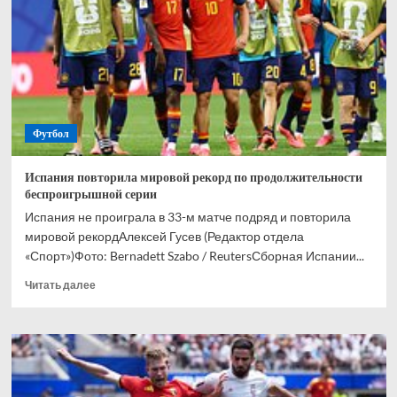
и
одержала
первую
победу
на
ЧМ-2026
Футбол
Испания повторила мировой рекорд по продолжительности
беспроигрышной серии
Испания не проиграла в 33-м матче подряд и повторила
мировой рекордАлексей Гусев (Редактор отдела
«Спорт»)Фото: Bernadett Szabo / ReutersСборная Испании...
Прочитать
Читать далее
больше
о
Испания
повторила
мировой
рекорд