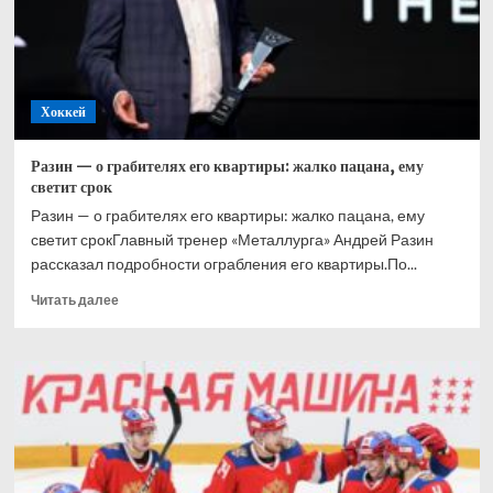
второй
раз
в
карьере
был
Хоккей
признан
самым
ценным
Разин — о грабителях его квартиры: жалко пацана, ему
игроком
светит срок
НХЛ
Разин — о грабителях его квартиры: жалко пацана, ему
светит срокГлавный тренер «Металлурга» Андрей Разин
рассказал подробности ограбления его квартиры.По...
Прочитать
Читать далее
больше
о
Разин
—
о
грабителях
его
квартиры:
жалко