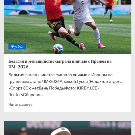
по
продолжительности
беспроигрышной
серии
Футбол
Бельгия в меньшинстве сыграла вничью с Ираном на
ЧМ-2026
Бельгия в меньшинстве сыграла вничью с Ираном на
групповом этапе ЧМ-2026Алексей Гусев (Редактор отдела
«Спорт»)СюжетДень ПобедыФото: KIRBY LEE /
ReutersСборная...
Прочитать
Читать далее
больше
о
Бельгия
в
меньшинстве