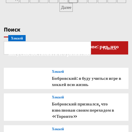
и
записей
Далее
стал
победителем
турнира
в
Поиск
Галле
Хоккей
Бобровский — о голкипере Ахтямове: рад, что
Поиск
могу способствовать его развитию
Хоккей
Бобровский: я буду учиться игре в
хоккей всю жизнь
Хоккей
Бобровский признался, что
взволнован своим переходом в
«Торонто»
Хоккей