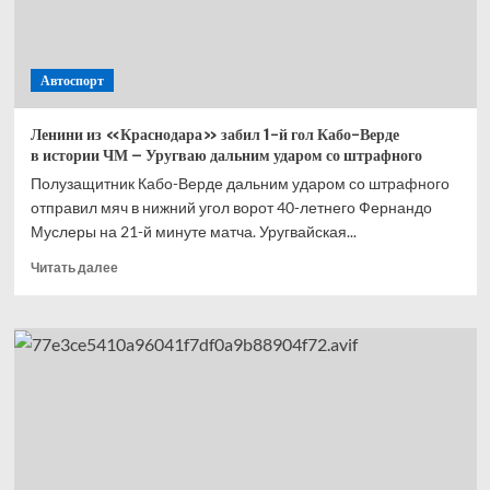
Автоспорт
Ленини из «Краснодара» забил 1-й гол Кабо-Верде
в истории ЧМ – Уругваю дальним ударом со штрафного
Полузащитник Кабо-Верде дальним ударом со штрафного
отправил мяч в нижний угол ворот 40-летнего Фернандо
Муслеры на 21-й минуте матча. Уругвайская...
Прочитать
Читать далее
больше
о
Ленини
из «Краснодара»
забил
1-
й
гол
Кабо-
Верде