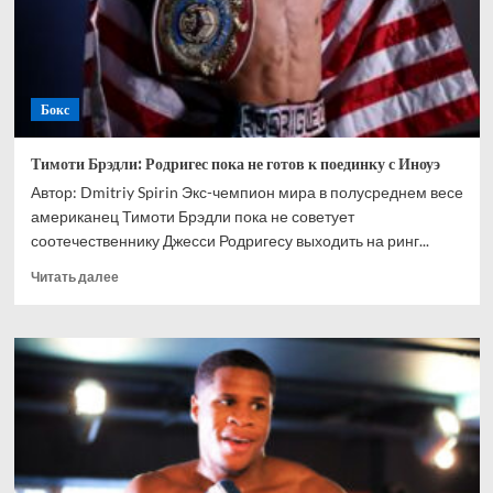
поколение
уже
на
подходе
Бокс
Тимоти Брэдли: Родригес пока не готов к поединку с Иноуэ
Автор: Dmitriy Spirin Экс-чемпион мира в полусреднем весе
американец Тимоти Брэдли пока не советует
соотечественнику Джесси Родригесу выходить на ринг...
Прочитать
Читать далее
больше
о
Тимоти
Брэдли:
Родригес
пока
не
готов
к
поединку