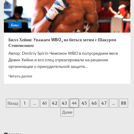
с
Иноуэ
Бокс
Билл Хейни: Уважаем WBO, но биться хотим с Шакуром
Стивенсоном
Автор: Dmitriy Spirin Чемпион WBO в полусреднем весе
Девин Хейни и его отец отреагировали на решение
организации о принудительной защите...
Прочитать
Читать далее
больше
о
Билл
Хейни:
Пагинация
Назад
1
…
41
42
43
44
45
46
47
…
88
Уважаем
WBO,
записей
Далее
но
биться
хотим
с