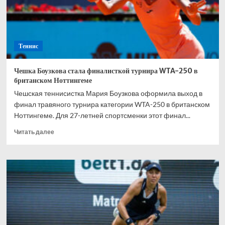
Теннис
Чешка Боузкова стала финалисткой турнира WTA-250 в
британском Ноттингеме
Чешская теннисистка Мария Боузкова оформила выход в
финал травяного турнира категории WTA-250 в британском
Ноттингеме. Для 27-летней спортсменки этот финал...
Прочитать
Читать далее
больше
о
Чешка
Боузкова
стала
финалисткой
турнира
WTA-
250