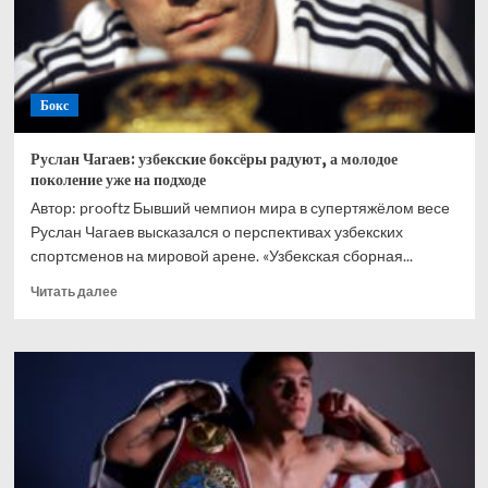
но
по
итогу
с
волнением
Бокс
получилось
совладать»
Руслан Чагаев: узбекские боксёры радуют, а молодое
поколение уже на подходе
Автор: prooftz Бывший чемпион мира в супертяжёлом весе
Руслан Чагаев высказался о перспективах узбекских
спортсменов на мировой арене. «Узбекская сборная...
Прочитать
Читать далее
больше
о
Руслан
Чагаев:
узбекские
боксёры
радуют,
а
молодое