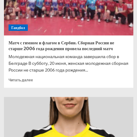
обыграв
Альтмайера
Гандбол
Матч с гимном и флагом в Сербии. Сборная России не
старше 2006 года рождения провела последний матч
Молодежная национальная команда завершила сбор в
Белграде В субботу, 20 июня, женская молодежная сборная
России не старше 2006 года рождения...
Прочитать
Читать далее
больше
о
Матч
с
гимном
и
флагом
в
Сербии.