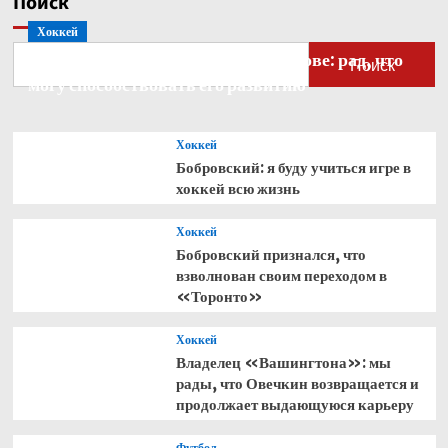
Поиск
Шакуром
Хоккей
Стивенсоном
Бобровский — о голкипере Ахтямове: рад, что
Поиск
могу способствовать его развитию
Хоккей
Бобровский: я буду учиться игре в
хоккей всю жизнь
Хоккей
Бобровский признался, что
взволнован своим переходом в
«Торонто»
Хоккей
Владелец «Вашингтона»: мы
рады, что Овечкин возвращается и
продолжает выдающуюся карьеру
Футбол