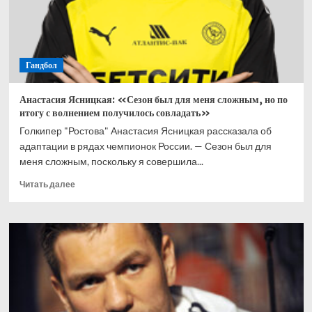
Сборная
России
не
старше
2006
Гандбол
года
рождения
провела
Анастасия Ясницкая: «Сезон был для меня сложным, но по
последний
итогу с волнением получилось совладать»
матч
Голкипер "Ростова" Анастасия Ясницкая рассказала об
адаптации в рядах чемпионок России. — Сезон был для
меня сложным, поскольку я совершила...
Прочитать
Читать далее
больше
о
Анастасия
Ясницкая:
«Сезон
был
для
меня
сложным,