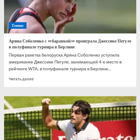
Галле
Теннис
Арина Соболенко с «баранкой» проиграла Джессике Пегуле
в полуфинале турнира в Берлине
Первая ракетка белоруска Арина Соболенко уступила
американке Джессике Пегуле, занимающей 4-е место в
рейтинге WTA, в полуфинале турнира в Берлине...
Прочитать
Читать далее
больше
о
Арина
Соболенко
с
«баранкой»
проиграла
Джессике
Пегуле
в