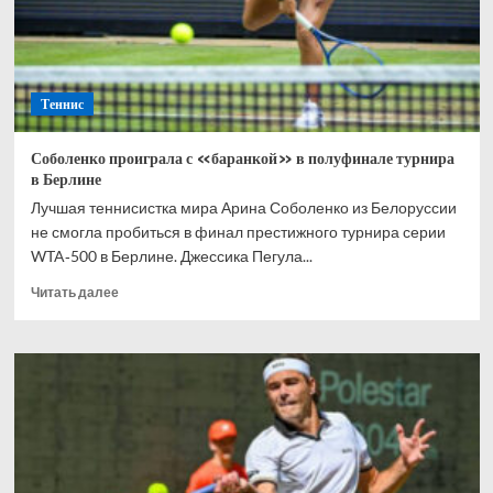
в
британском
Ноттингеме
Теннис
Соболенко проиграла с «баранкой» в полуфинале турнира
в Берлине
Лучшая теннисистка мира Арина Соболенко из Белоруссии
не смогла пробиться в финал престижного турнира серии
WTA‑500 в Берлине. Джессика Пегула...
Прочитать
Читать далее
больше
о
Соболенко
проиграла
с
«баранкой»
в
полуфинале
турнира