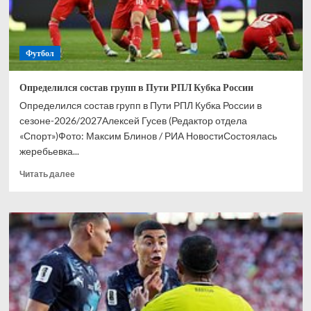
Футбол
Определился состав групп в Пути РПЛ Кубка России
Определился состав групп в Пути РПЛ Кубка России в
сезоне-2026/2027Алексей Гусев (Редактор отдела
«Спорт»)Фото: Максим Блинов / РИА НовостиСостоялась
жеребьевка...
Прочитать
Читать далее
больше
о
Определился
состав
групп
в
Пути
РПЛ
Кубка
России