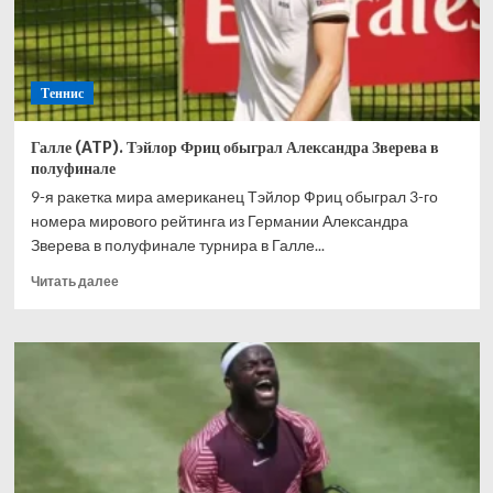
полуфинале
турнира
в
Берлине
Теннис
Галле (ATP). Тэйлор Фриц обыграл Александра Зверева в
полуфинале
9-я ракетка мира американец Тэйлор Фриц обыграл 3-го
номера мирового рейтинга из Германии Александра
Зверева в полуфинале турнира в Галле...
Прочитать
Читать далее
больше
о
Галле
(ATP).
Тэйлор
Фриц
обыграл
Александра
Зверева
в