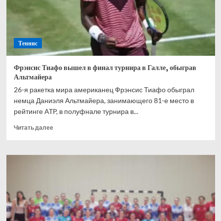
полуфинале
Теннис
Фрэнсис Тиафо вышел в финал турнира в Галле, обыграв
Альтмайера
26-я ракетка мира американец Фрэнсис Тиафо обыграл
немца Даниэля Альтмайера, занимающего 81-е место в
рейтинге ATP, в полуфнале турнира в...
Прочитать
Читать далее
больше
о
Фрэнсис
Тиафо
вышел
в
финал
турнира
в
Галле,