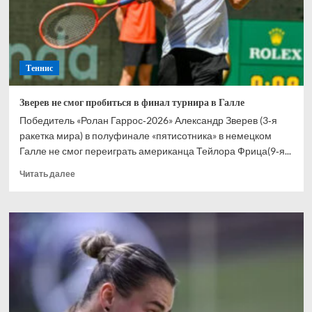
в
Берлине
Теннис
Зверев не смог пробиться в финал турнира в Галле
Победитель «Ролан Гаррос‑2026» Александр Зверев (3‑я
ракетка мира) в полуфинале «пятисотника» в немецком
Галле не смог переиграть американца Тейлора Фрица(9‑я...
Прочитать
Читать далее
больше
о
Зверев
не
смог
пробиться
в
финал
турнира
в