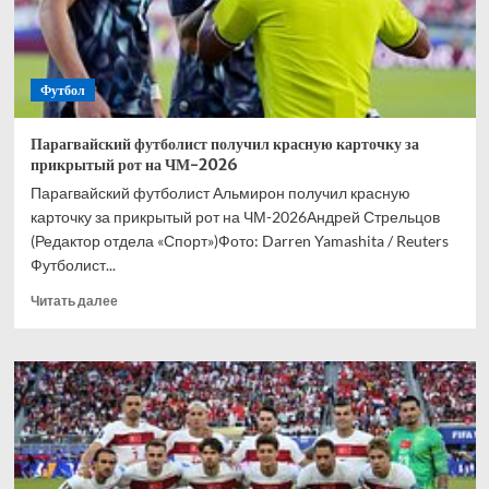
Футбол
Парагвайский футболист получил красную карточку за
прикрытый рот на ЧМ-2026
Парагвайский футболист Альмирон получил красную
карточку за прикрытый рот на ЧМ-2026Андрей Стрельцов
(Редактор отдела «Спорт»)Фото: Darren Yamashita / Reuters
Футболист...
Прочитать
Читать далее
больше
о
Парагвайский
футболист
получил
красную
карточку
за
прикрытый