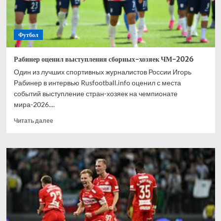
Футбол
Рабинер оценил выступления сборных-хозяек ЧМ-2026
Один из лучших спортивных журналистов России Игорь
Рабинер в интервью Rusfootball.info оценил с места
событий выступление стран-хозяек на чемпионате
мира-2026....
Прочитать
Читать далее
больше
о
Рабинер
оценил
выступления
сборных-
хозяек
ЧМ-2026