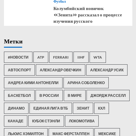
Футбол
Колумбийский новичок
«Зенита» рассказал о процессе
изучения русского
Метки
#НОВОСТИ
ATP
FERRARI
IIHF
WTA
АВТОСПОРТ
АЛЕКСАНДР ОВЕЧКИН
АЛЕКСАНДР УСИК
АНДРЕА КИМИ АНТОНЕЛЛИ
АРИНА СОБОЛЕНКО
БАСКЕТБОЛ
В РОССИИ
В МИРЕ
ДЖОРДЖ РАССЕЛЛ
ДИНАМО
ЕДИНАЯ ЛИГА ВТБ
ЗЕНИТ
КХЛ
КАНАДЕ
КУБОК СТЭНЛИ
ЛОКОМОТИВА
ЛЬЮИС ХЭМИЛТОН
МАКС ФЕРСТАППЕН
МЕКСИКЕ