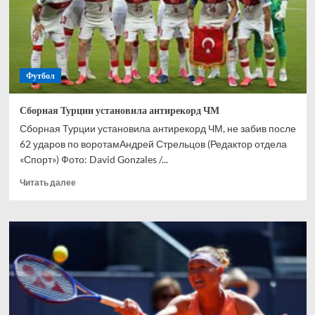
рот
на
ЧМ-2026
Футбол
Сборная Турции установила антирекорд ЧМ
Сборная Турции установила антирекорд ЧМ, не забив после
62 ударов по воротамАндрей Стрельцов (Редактор отдела
«Спорт») Фото: David Gonzales /...
Прочитать
Читать далее
больше
о
Сборная
Турции
установила
антирекорд
ЧМ