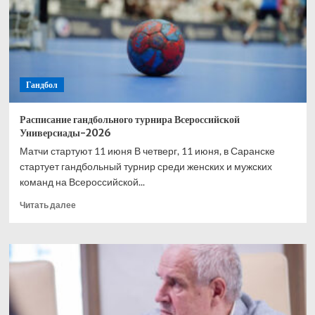
фунтов.
Призовой
фонд
турнира
вырос
на
Гандбол
20%
Расписание гандбольного турнира Всероссийской
Универсиады-2026
Матчи стартуют 11 июня В четверг, 11 июня, в Саранске
стартует гандбольный турнир среди женских и мужских
команд на Всероссийской...
Прочитать
Читать далее
больше
о
Расписание
гандбольного
турнира
Всероссийской
Универсиады-2026