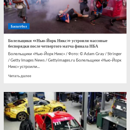
Баскетбол
Болельщики «Нью‑Йорк Никс» устроили массовые
беспорядки после четвертого матча финала НБА
Болельщики «Нью‑Йорк Никс» / Фото: © Adam Gray / Stringer
/ Getty Images News / Gettyimages.ru Болельщики «Нью‑Йорк
Никс» устроили...
Прочитать
Читать далее
больше
о
Болельщики
«Нью‑Йорк
Никс»
устроили
массовые
беспорядки
после