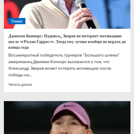
Теннис
Джимми Коннорс: Надеюсь, Зверев не потеряет мотивацию
после «Ролан Гаррос». Тогда ему лучше вообще не играть до
конца года
Восьмикратный победитель турниров "Большого шлема"
американец Джимми Коннорс высказался о том, что
Александр Зверев может потерять мотивацию после
победы на...
Прочитать
Читать далее
больше
о
Джимми
Коннорс:
Надеюсь,
Зверев
не
потеряет