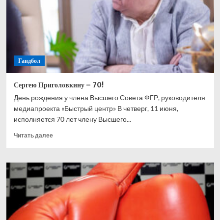
Гандбол
Сергею Приголовкину – 70!
День рождения у члена Высшего Совета ФГР, руководителя
медиапроекта «Быстрый центр» В четверг, 11 июня,
исполняется 70 лет члену Высшего...
Прочитать
Читать далее
больше
о
Сергею
Приголовкину
–
70!