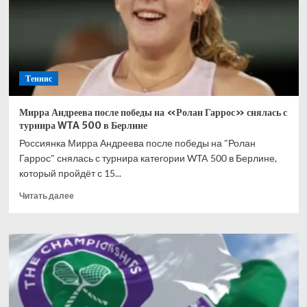
мотивацию
после
«Ролан
Гаррос».
Тогда
ему
Теннис
лучше
вообще
не
Мирра Андреева после победы на «Ролан Гаррос» снялась с
играть
турнира WTA 500 в Берлине
до
Россиянка Мирра Андреева после победы на "Ролан
конца
Гаррос" снялась с турнира категории WTA 500 в Берлине,
года
который пройдёт с 15...
Прочитать
Читать далее
больше
о
Мирра
Андреева
после
победы
на
«Ролан