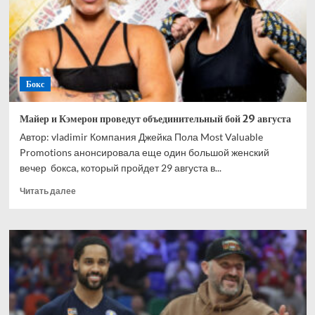
26
июля
Бокс
Майер и Кэмерон проведут объединительный бой 29 августа
Автор: vladimir Компания Джейка Пола Most Valuable
Promotions анонсировала еще один большой женский
вечер бокса, который пройдет 29 августа в...
Прочитать
Читать далее
больше
о
Майер
и
Кэмерон
проведут
объединительный
бой
29