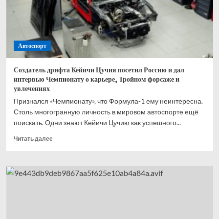
четвертого
матча
финала
НБА
Автоспорт
Создатель дрифта Кейичи Цучия посетил Россию и дал
интервью Чемпионату о карьере, Тройном форсаже и
увлечениях
Признался «Чемпионату», что Формула-1 ему неинтересна.
Столь многогранную личность в мировом автоспорте ещё
поискать. Одни знают Кейичи Цучию как успешного...
Прочитать
Читать далее
больше
о
Создатель
дрифта
Кейичи
Цучия
посетил
Россию