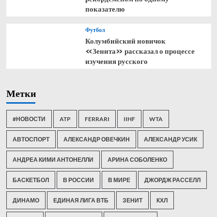
показателю
Футбол
Колумбийский новичок
«Зенита» рассказал о процессе
изучения русского
Метки
#НОВОСТИ
ATP
FERRARI
IIHF
WTA
АВТОСПОРТ
АЛЕКСАНДР ОВЕЧКИН
АЛЕКСАНДР УСИК
АНДРЕА КИМИ АНТОНЕЛЛИ
АРИНА СОБОЛЕНКО
БАСКЕТБОЛ
В РОССИИ
В МИРЕ
ДЖОРДЖ РАССЕЛЛ
ДИНАМО
ЕДИНАЯ ЛИГА ВТБ
ЗЕНИТ
КХЛ