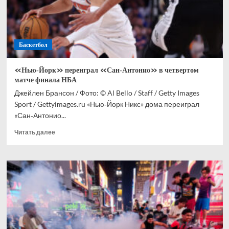
Баскетбол
«Нью‑Йорк» переиграл «Сан‑Антонио» в четвертом
матче финала НБА
Джейлен Брансон / Фото: © Al Bello / Staff / Getty Images
Sport / Gettyimages.ru «Нью‑Йорк Никс» дома переиграл
«Сан‑Антонио...
Прочитать
Читать далее
больше
о
«Нью‑Йорк»
переиграл
«Сан‑Антонио»
в
четвертом
матче
финала
НБА