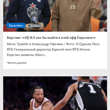
августа
Баскетбол
Корстин: «ЦСКА мог бы выйти в плей‑офф Евролиги»
Мело Тримбл и Александр Овечкин / Фото: © Единая Лига
ВТБ Генеральный директор Единой лиги ВТБ Илона
Корстин заявила «Матч...
Прочитать
Читать далее
больше
о
Корстин:
«ЦСКА
мог
бы
выйти
в
плей‑офф
Евролиги»