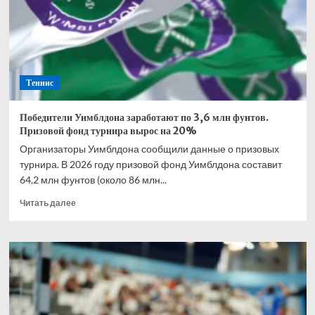
Гаррос»
снялась
с
турнира
WTA
500
Теннис
в
Берлине
Победители Уимблдона заработают по 3,6 млн фунтов.
Призовой фонд турнира вырос на 20%
Организаторы Уимблдона сообщили данные о призовых
турнира. В 2026 году призовой фонд Уимблдона составит
64,2 млн фунтов (около 86 млн...
Прочитать
Читать далее
больше
о
Победители
Уимблдона
заработают
по
3,6
млн