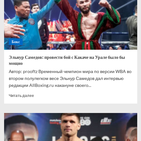
после
первого
раунда
Бокс
Эльнур Самедов: провести бой с Какаче на Урале было бы
мощно
Автор: prooftz Временный чемпион мира по версии WBA во
втором полулегком весе Эльнур Самедов дал интервью
редакции AllBoxing.ru накануне своего...
Прочитать
Читать далее
больше
о
Эльнур
Самедов:
провести
бой
с