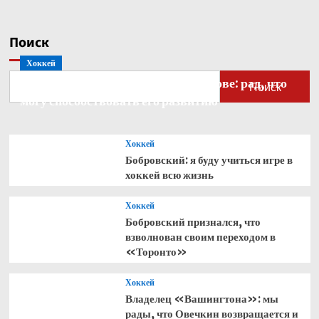
Чемпионата
мира
между
Поиск
Мексикой
Хоккей
и ЮАР
Бобровский — о голкипере Ахтямове: рад, что
Поиск
могу способствовать его развитию
Хоккей
Бобровский: я буду учиться игре в
хоккей всю жизнь
Хоккей
Бобровский признался, что
взволнован своим переходом в
«Торонто»
Хоккей
Владелец «Вашингтона»: мы
рады, что Овечкин возвращается и