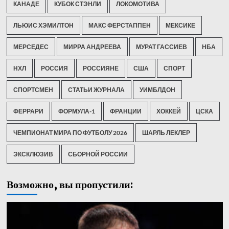
КАНАДЕ
КУБОК СТЭНЛИ
ЛОКОМОТИВА
ЛЬЮИС ХЭМИЛТОН
МАКС ФЕРСТАППЕН
МЕКСИКЕ
МЕРСЕДЕС
МИРРА АНДРЕЕВА
МУРАТ ГАССИЕВ
НБА
НХЛ
РОССИЯ
РОССИЯНЕ
США
СПОРТ
СПОРТСМЕН
СТАТЬИ ЖУРНАЛА
УИМБЛДОН
ФЕРРАРИ
ФОРМУЛА-1
ФРАНЦИИ
ХОККЕЙ
ЦСКА
ЧЕМПИОНАТ МИРА ПО ФУТБОЛУ 2026
ШАРЛЬ ЛЕКЛЕР
ЭКСКЛЮЗИВ
СБОРНОЙ РОССИИ
Возможно, вы пропустили: