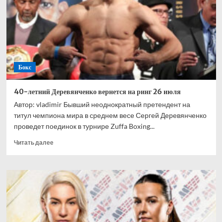
Какаче
на
Урале
было
бы
мощно
Бокс
40-летний Деревянченко вернется на ринг 26 июля
Автор: vladimir Бывший неоднократный претендент на
титул чемпиона мира в среднем весе Сергей Деревянченко
проведет поединок в турнире Zuffa Boxing...
Прочитать
Читать далее
больше
о
40-
летний
Деревянченко
вернется
на
ринг