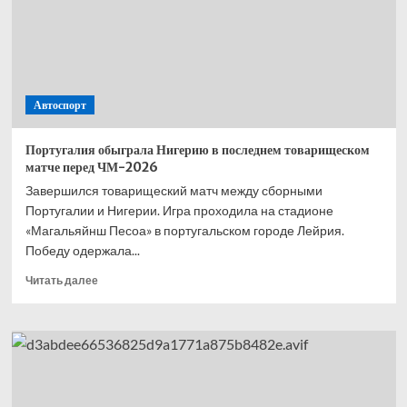
и
дал
интервью
Чемпионату
о
карьере,
Автоспорт
Тройном
форсаже
и
Португалия обыграла Нигерию в последнем товарищеском
увлечениях
матче перед ЧМ-2026
Завершился товарищеский матч между сборными
Португалии и Нигерии. Игра проходила на стадионе
«Магальяйнш Песоа» в португальском городе Лейрия.
Победу одержала...
Прочитать
Читать далее
больше
о
Португалия
обыграла
Нигерию
в последнем
товарищеском