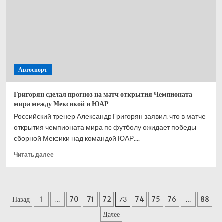
матче
перед
ЧМ-2026
Автоспорт
Григорян сделал прогноз на матч открытия Чемпионата
мира между Мексикой и ЮАР
Российский тренер Александр Григорян заявил, что в матче
открытия чемпионата мира по футболу ожидает победы
сборной Мексики над командой ЮАР....
Прочитать
Читать далее
больше
о
Григорян
сделал
Пагинация
Назад
1
…
70
71
72
73
74
75
76
…
88
прогноз
на матч
записей
Далее
открытия