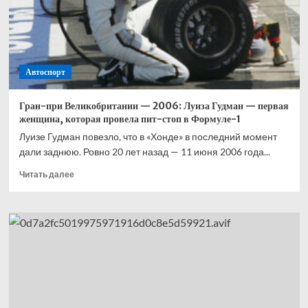
на тренировке
Испании
Автоспорт
Гран-при Великобритании — 2006: Луиза Гудман — первая
женщина, которая провела пит-стоп в Формуле-1
Луизе Гудман повезло, что в «Хонде» в последний момент
дали заднюю. Ровно 20 лет назад — 11 июня 2006 года...
Прочитать
Читать далее
больше
о
Гран-
при
Великобритании
—
2006:
Луиза
Гудман
—