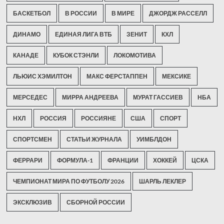
БАСКЕТБОЛ
В РОССИИ
В МИРЕ
ДЖОРДЖ РАССЕЛЛ
ДИНАМО
ЕДИНАЯ ЛИГА ВТБ
ЗЕНИТ
КХЛ
КАНАДЕ
КУБОК СТЭНЛИ
ЛОКОМОТИВА
ЛЬЮИС ХЭМИЛТОН
МАКС ФЕРСТАППЕН
МЕКСИКЕ
МЕРСЕДЕС
МИРРА АНДРЕЕВА
МУРАТ ГАССИЕВ
НБА
НХЛ
РОССИЯ
РОССИЯНЕ
США
СПОРТ
СПОРТСМЕН
СТАТЬИ ЖУРНАЛА
УИМБЛДОН
ФЕРРАРИ
ФОРМУЛА-1
ФРАНЦИИ
ХОККЕЙ
ЦСКА
ЧЕМПИОНАТ МИРА ПО ФУТБОЛУ 2026
ШАРЛЬ ЛЕКЛЕР
ЭКСКЛЮЗИВ
СБОРНОЙ РОССИИ