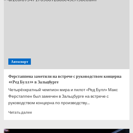
сделал
прогноз
на матч
открытия
Чемпионата
мира
между
Мексикой
и ЮАР
Автоспорт
Ферстаппена заметили на встрече с руководством концерна
«Ред Булл» в Зальцбурге
Четырёхкратный чемпион мира и пилот «Ред Булл» Макс
Ферстаппен был замечен в Зальцбурге на встрече с
руководством концерна по производству...
Прочитать
Читать далее
больше
о
Ферстаппена