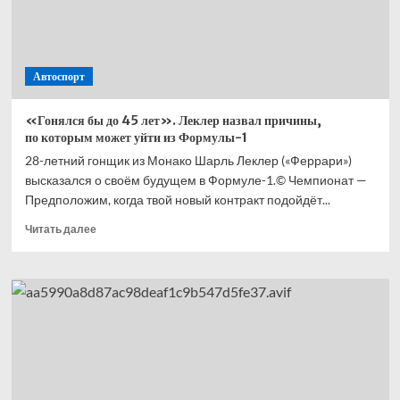
первая
женщина,
которая
провела
Автоспорт
пит-
стоп
в
«Гонялся бы до 45 лет». Леклер назвал причины,
Формуле-1
по которым может уйти из Формулы-1
28-летний гонщик из Монако Шарль Леклер («Феррари»)
высказался о своём будущем в Формуле-1.© Чемпионат —
Предположим, когда твой новый контракт подойдёт...
Прочитать
Читать далее
больше
о
«Гонялся
бы до 45 лет».
Леклер
назвал
причины,
по которым
может
уйти