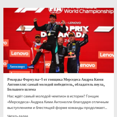
о
Блог
Виталия
Петрова
о
Гран-
при
Канады:
борьба
гонщиков
Мерседеса,
плохой
регламент,
Автоспорт
ошибка
Макларена
с
Рекорды Формулы-1 от гонщика Мерседеса Андреа Кими
шинами,
Антонелли: самый молодой победитель, обладатель поула,
шансы
Большого шлема
Антонелли
Нас ждёт самый молодой чемпион в истории? Гонщик
«Мерседеса» Андреа Кими Антонелли благодаря отличным
выступлениям и блестящей форме команды продолжает...
Прочитать
Читать далее