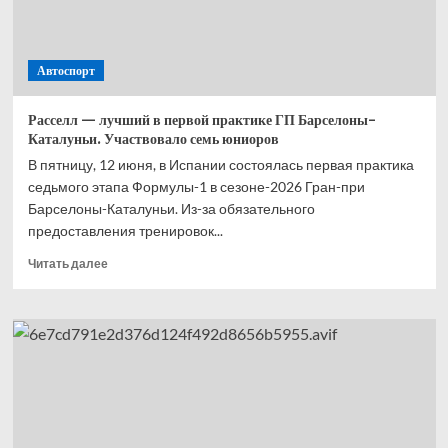
Автоспорт
Расселл — лучший в первой практике ГП Барселоны-
Каталуньи. Участвовало семь юниоров
В пятницу, 12 июня, в Испании состоялась первая практика
седьмого этапа Формулы-1 в сезоне-2026 Гран-при
Барселоны-Каталуньи. Из-за обязательного
предоставления тренировок...
Прочитать
Читать далее
больше
о
Расселл
— лучший
в первой
практике
ГП Барселоны-
Каталуньи.
Участвовало