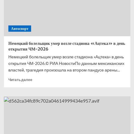
семь
юниоров
Автоспорт
Немецкий болельщик умер возле стадиона «Ацтека» в день
открытия ЧМ-2026
Немецкий болельщик умер возле стадиона «Ацтека» в день
открытия ЧМ-2026.© РИА НовостиПо данным мексиканских
властей, трагедия произошла на втором пандусе арены...
Прочитать
Читать далее
больше
о
Немецкий
болельщик
умер
возле
стадиона
«Ацтека»
в день