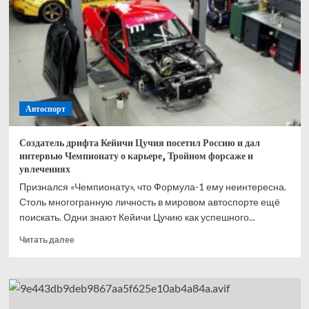
гонку
в Барселоне.
Следующий
Гран-
при
в Каталонии
будет
в 2028-
Автоспорт
м
Создатель дрифта Кейичи Цучия посетил Россию и дал
интервью Чемпионату о карьере, Тройном форсаже и
увлечениях
Признался «Чемпионату», что Формула-1 ему неинтересна.
Столь многогранную личность в мировом автоспорте ещё
поискать. Одни знают Кейичи Цучию как успешного...
Прочитать
Читать далее
больше
о
Создатель
дрифта
Кейичи