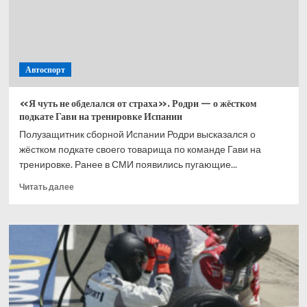
3 миллиона
рублей
Автоспорт
«Я чуть не обделался от страха». Родри — о жёстком
подкате Гави на тренировке Испании
Полузащитник сборной Испании Родри высказался о
жёстком подкате своего товарища по команде Гави на
тренировке. Ранее в СМИ появились пугающие...
Прочитать
Читать далее
больше
о
«Я чуть
не обделался
от страха».
Родри
— о жёстком
подкате
Гави