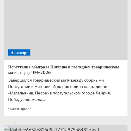
Цучия
посетил
Россию
и
дал
интервью
Чемпионату
о
карьере,
Автоспорт
Тройном
форсаже
и
Португалия обыграла Нигерию в последнем товарищеском
увлечениях
матче перед ЧМ-2026
Завершился товарищеский матч между сборными
Португалии и Нигерии. Игра проходила на стадионе
«Магальяйнш Песоа» в португальском городе Лейрия.
Победу одержала...
Прочитать
Читать далее
больше
о
Португалия
обыграла