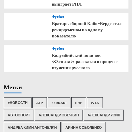
выиграет РПЛ
Футбол
Вратарь сборной Кабо-Верде стал
рекордсменом по одному
показателю
Футбол
Колумбийский новичок
«Зенита» рассказал о процессе
изучения русского
Метки
#НОВОСТИ
ATP
FERRARI
IIHF
WTA
АВТОСПОРТ
АЛЕКСАНДР ОВЕЧКИН
АЛЕКСАНДР УСИК
АНДРЕА КИМИ АНТОНЕЛЛИ
АРИНА СОБОЛЕНКО