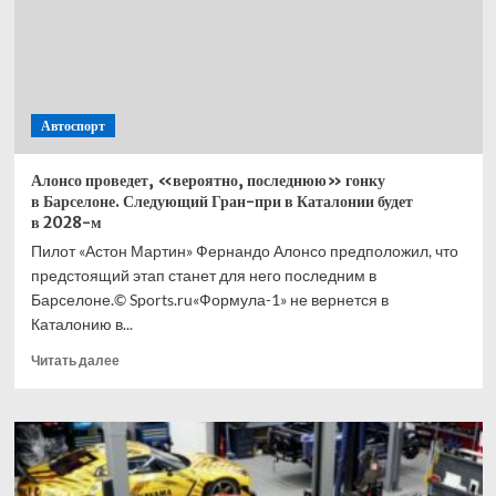
Гасли
в Монако
— Ноубл
Автоспорт
Алонсо проведет, «вероятно, последнюю» гонку
в Барселоне. Следующий Гран-при в Каталонии будет
в 2028-м
Пилот «Астон Мартин» Фернандо Алонсо предположил, что
предстоящий этап станет для него последним в
Барселоне.© Sports.ru«Формула-1» не вернется в
Каталонию в...
Прочитать
Читать далее
больше
о
Алонсо
проведет,
«вероятно,
последнюю»