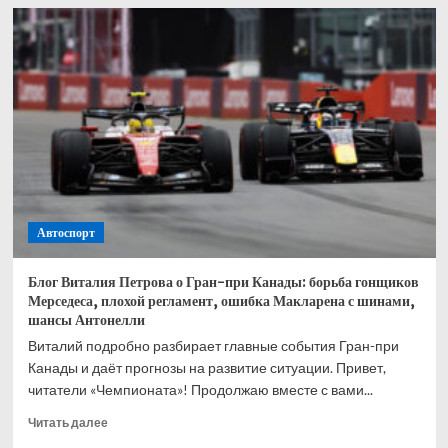
На
Moscow
Raceway
прошла
12-
часовая
гонка
на
выносливость
—
впечатления
Габриэле
Автоспорт
Пьяны
и
Владимира
Блог Виталия Петрова о Гран-при Канады: борьба гонщиков
Атоева
Мерседеса, плохой регламент, ошибка Макларена с шинами,
шансы Антонелли
Виталий подробно разбирает главные события Гран-при
Канады и даёт прогнозы на развитие ситуации. Привет,
читатели «Чемпионата»! Продолжаю вместе с вами...
Прочитать
Читать далее
больше