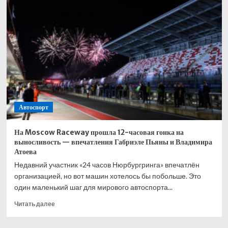
заметили
на встрече
с руководством
концерна
«Ред
Булл»
в Зальцбурге
Автоспорт
На Moscow Raceway прошла 12-часовая гонка на
выносливость — впечатления Габриэле Пьяны и Владимира
Атоева
Недавний участник «24 часов Нюрбургринга» впечатлён
организацией, но вот машин хотелось бы побольше. Это
один маленький шаг для мирового автоспорта...
Прочитать
Читать далее
больше
о