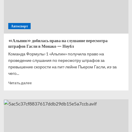
из Формулы-1
Автоспорт
«Альпин» добилась права на слушание пересмотра
штрафов Гасли в Монако — Ноубл
Команда Формулы-1 «Альпин» получила право на
проведение слушания по пересмотру штрафов за
превышение скорости на пит-лейне Пьером Гасли, из-за
чего...
Прочитать
Читать далее
больше
о
«Альпин»
добилась
права
на слушание
пересмотра
штрафов