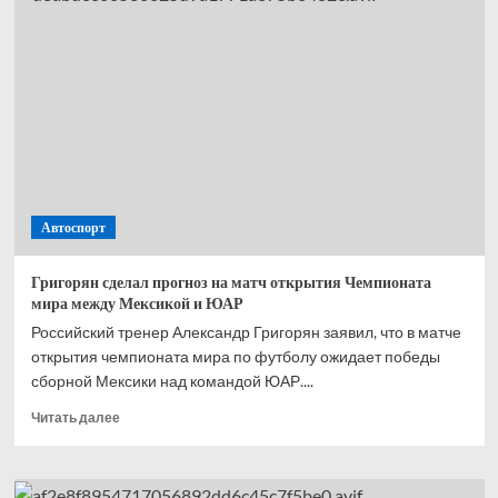
Нигерию
в последнем
товарищеском
матче
перед
ЧМ-2026
Автоспорт
Григорян сделал прогноз на матч открытия Чемпионата
мира между Мексикой и ЮАР
Российский тренер Александр Григорян заявил, что в матче
открытия чемпионата мира по футболу ожидает победы
сборной Мексики над командой ЮАР....
Прочитать
Читать далее
больше
о
Григорян