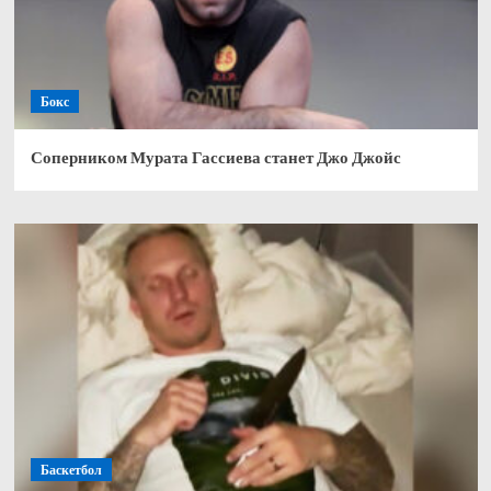
Бокс
Соперником Мурата Гассиева станет Джо Джойс
Баскетбол