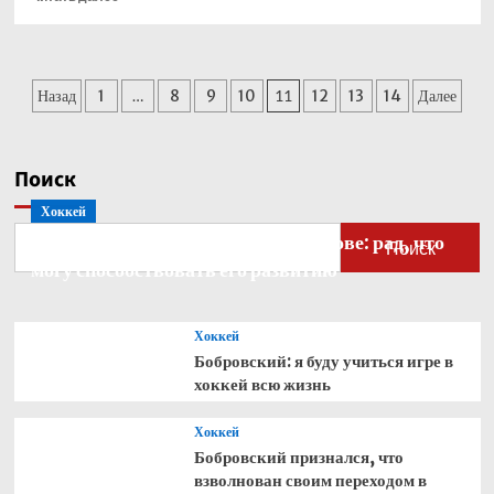
больше
о
Рекорды
Формулы-1
Пагинация
Назад
1
…
8
9
10
11
12
13
14
Далее
от
гонщика
записей
Мерседеса
Андреа
Поиск
Кими
Антонелли:
Хоккей
самый
Бобровский — о голкипере Ахтямове: рад, что
молодой
Поиск
могу способствовать его развитию
победитель,
обладатель
поула,
Большого
Хоккей
шлема
Бобровский: я буду учиться игре в
хоккей всю жизнь
Хоккей
Бобровский признался, что
взволнован своим переходом в