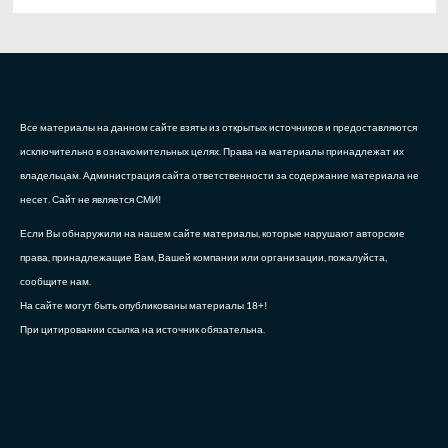
Все материалы на данном сайте взяты из открытых источников и предоставляются
исключительно в ознакомительных целях. Права на материалы принадлежат их
владельцам. Администрация сайта ответственности за содержание материала не
несет. Сайт не является СМИ!
Если Вы обнаружили на нашем сайте материалы, которые нарушают авторские
права, принадлежащие Вам, Вашей компании или организации, пожалуйста,
сообщите нам.
На сайте могут быть опубликованы материалы 18+!
При цитировании ссылка на источник обязательна.