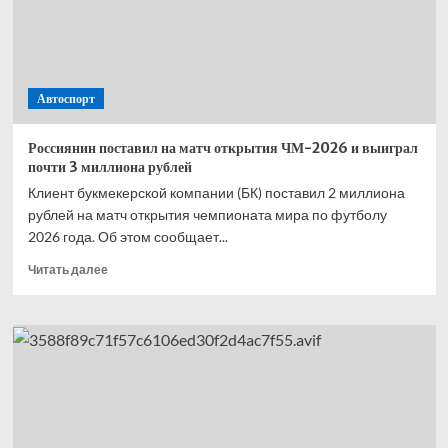
открытия
ЧМ-2026
Автоспорт
Россиянин поставил на матч открытия ЧМ-2026 и выиграл
почти 3 миллиона рублей
Клиент букмекерской компании (БК) поставил 2 миллиона
рублей на матч открытия чемпионата мира по футболу
2026 года. Об этом сообщает...
Прочитать
Читать далее
больше
о
Россиянин
поставил
на матч
открытия
ЧМ-2026
и выиграл
почти