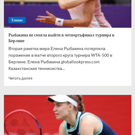
Теннис
Рыбакина не смогла выйти в четвертьфинал турнира в
Берлине
Вторая ракетка мира Елена Рыбакина потерпела
поражение в матче второго круга турнира WTA-500 в
Берлине. Елена Рыбакина globallookpress.com
Казахстанская теннисистка...
Прочитать
Читать далее
больше
о
Рыбакина
не
смогла
выйти
в
четвертьфинал
турнира
в