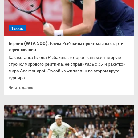
Берлине
Теннис
Берлин (WTA 500). Елена Рыбакина проиграла на старте
соревнований
Казахстанка Елена Рыбакина, которая занимает вторую
строчку мирового рейтинга, не справилась с 35-й ракеткой
мира Александрой Эалой из Филиппин во втором круге
турнира...
Прочитать
Читать далее
больше
о
Берлин
(WTA
500).
Елена
Рыбакина
проиграла