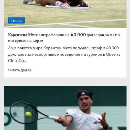
Теннис
Корентена Муте оштрафовали на 40 000 долларов за мат в
интервью на корте
36-я ракетка мира Корентен Муте получил штраф в 40 000
долларов за неспортивное поведение на турнире в Queen’s
Club. Он...
Прочитать
Читать далее
больше
о
Корентена
Муте
оштрафовали
на
40
000
долларов
за
мат