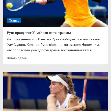
Теннис
Руне пропустит Уимблдон из-за травмы
Датский теннисист Хольгер Руне сообщил о своем снятии с
Уимблдона. Хольгер Руне globallookpress.com Напомним,
что спортсмен уже долгое время восстанавливается...
Прочитать
Читать далее
больше
о
Руне
пропустит
Уимблдон
из-
за
травмы