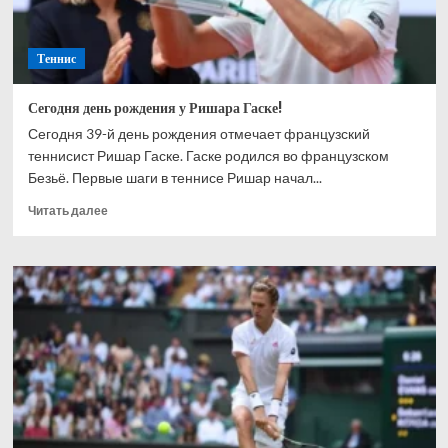
Теннис
Сегодня день рождения у Ришара Гаске!
Сегодня 39-й день рождения отмечает французский
теннисист Ришар Гаске. Гаске родился во французском
Безьё. Первые шаги в теннисе Ришар начал...
Прочитать
Читать далее
больше
о
Сегодня
день
рождения
у
Ришара
Гаске!