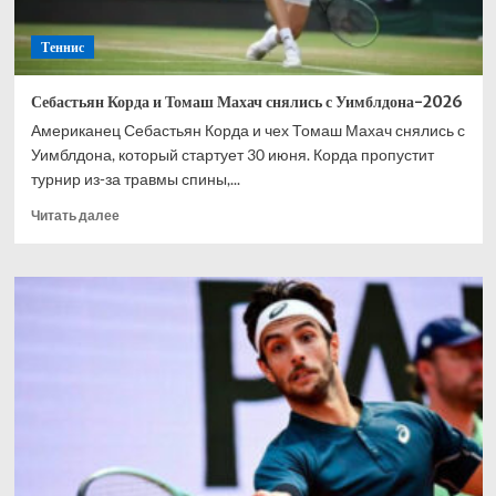
Теннис
Себастьян Корда и Томаш Махач снялись с Уимблдона-2026
Американец Себастьян Корда и чех Томаш Махач снялись с
Уимблдона, который стартует 30 июня. Корда пропустит
турнир из-за травмы спины,...
Прочитать
Читать далее
больше
о
Себастьян
Корда
и
Томаш
Махач
снялись
с
Уимблдона-2026