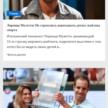
в
Галле
Теннис
Лоренцо Музетти: Не стремлюсь навязывать детям свой вид
спорта
Итальянский теннисист Лоренцо Музетти, занимающий
15‑ю строчку мирового рейтинга, поделился мыслями о том,
хотел бы он видеть своих детей в...
Прочитать
Читать далее
больше
о
Лоренцо
Музетти:
Не
стремлюсь
навязывать
детям
свой
вид
спорта