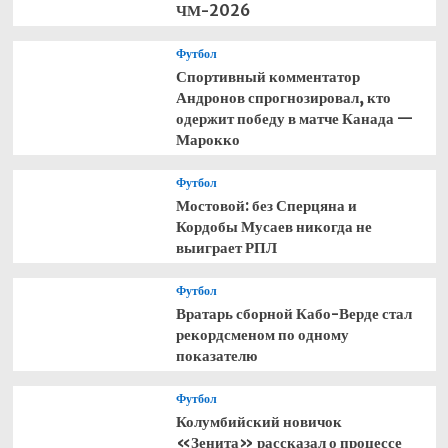
ЧМ-2026
Футбол
Спортивный комментатор
Андронов спрогнозировал, кто
одержит победу в матче Канада —
Марокко
Футбол
Мостовой: без Сперцяна и
Кордобы Мусаев никогда не
выиграет РПЛ
Футбол
Вратарь сборной Кабо-Верде стал
рекордсменом по одному
показателю
Футбол
Колумбийский новичок
«Зенита» рассказал о процессе