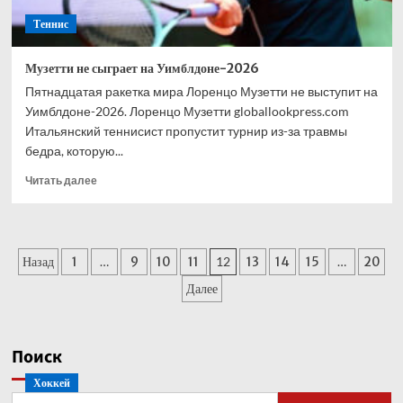
Теннис
Музетти не сыграет на Уимблдоне-2026
Пятнадцатая ракетка мира Лоренцо Музетти не выступит на
Уимблдоне-2026. Лоренцо Музетти globallookpress.com
Итальянский теннисист пропустит турнир из-за травмы
бедра, которую...
Прочитать
Читать далее
больше
о
Музетти
не
Пагинация
Назад
1
…
9
10
11
12
13
14
15
…
20
сыграет
на
записей
Далее
Уимблдоне-2026
Поиск
Хоккей