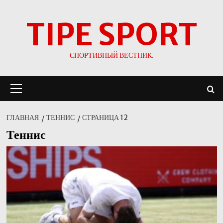
Перейти
TIPE SPORT
к
содержимому
СПОРТИВНЫЙ ВЕСТНИК.
Основное
меню
ГЛАВНАЯ
ТЕННИС
СТРАНИЦА 12
Теннис