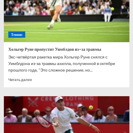
на
старте
соревнований
Теннис
Хольгер Руне пропустит Уимблдон из-за травмы
Экс-четвёртая ракетка мира Хольгер Руне снялся с
Уимблдона из-за травмы ахилла, полученной в октябре
прошлого года. "Это сложное решение, но...
Прочитать
Читать далее
больше
о
Хольгер
Руне
пропустит
Уимблдон
из-
за
травмы