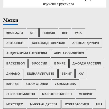
изучения русского
Метки
#НОВОСТИ
ATP
FERRARI
IIHF
WTA
АВТОСПОРТ
АЛЕКСАНДР ОВЕЧКИН
АЛЕКСАНДР УСИК
АНДРЕА КИМИ АНТОНЕЛЛИ
АРИНА СОБОЛЕНКО
БАСКЕТБОЛ
В РОССИИ
В МИРЕ
ДЖОРДЖ РАССЕЛЛ
ДИНАМО
ЕДИНАЯ ЛИГА ВТБ
ЗЕНИТ
КХЛ
КАНАДЕ
КУБОК СТЭНЛИ
ЛОКОМОТИВА
ЛЬЮИС ХЭМИЛТОН
МАКС ФЕРСТАППЕН
МЕКСИКЕ
МЕРСЕДЕС
МИРРА АНДРЕЕВА
МУРАТ ГАССИЕВ
НБА