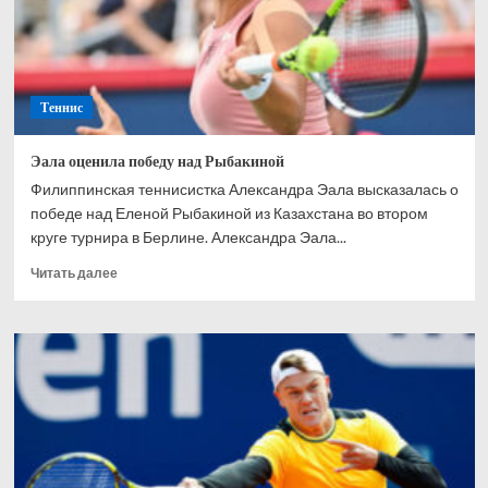
и
вышел
в
полуфинал
турнира
Теннис
в
Галле
Эала оценила победу над Рыбакиной
Филиппинская теннисистка Александра Эала высказалась о
победе над Еленой Рыбакиной из Казахстана во втором
круге турнира в Берлине. Александра Эала...
Прочитать
Читать далее
больше
о
Эала
оценила
победу
над
Рыбакиной