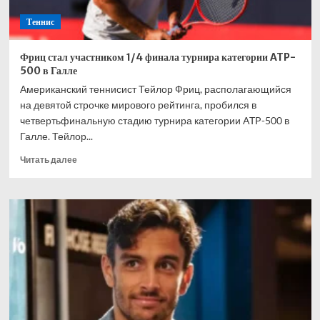
Теннис
Фриц стал участником 1/4 финала турнира категории ATP-
500 в Галле
Американский теннисист Тейлор Фриц, располагающийся
на девятой строчке мирового рейтинга, пробился в
четвертьфинальную стадию турнира категории ATP-500 в
Галле. Тейлор...
Прочитать
Читать далее
больше
о
Фриц
стал
участником
1/4
финала
турнира
категории
ATP-
500