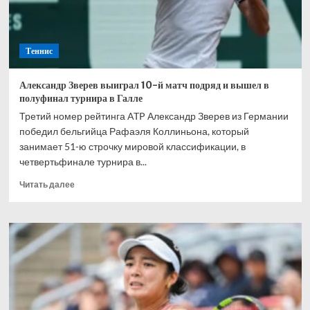
в
интервью
на
Теннис
корте
Александр Зверев выиграл 10-й матч подряд и вышел в
полуфинал турнира в Галле
Третий номер рейтинга ATP Александр Зверев из Германии
победил бельгийца Рафаэля Коллиньона, который
занимает 51-ю строчку мировой классификации, в
четвертьфинале турнира в...
Прочитать
Читать далее
больше
о
Александр
Зверев
выиграл
10-
й
матч
подряд