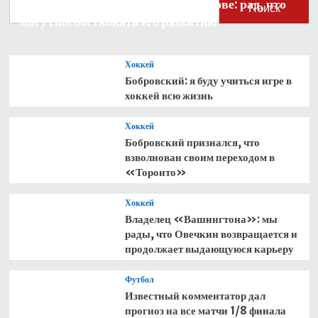
Бобровский — о голкипере Ахтямове: рад, что
Поиск
могу способствовать его развитию
Хоккей
Бобровский: я буду учиться игре в
хоккей всю жизнь
Хоккей
Бобровский признался, что
взволнован своим переходом в
«Торонто»
Хоккей
Владелец «Вашингтона»: мы
рады, что Овечкин возвращается и
продолжает выдающуюся карьеру
Футбол
Известный комментатор дал
прогноз на все матчи 1/8 финала