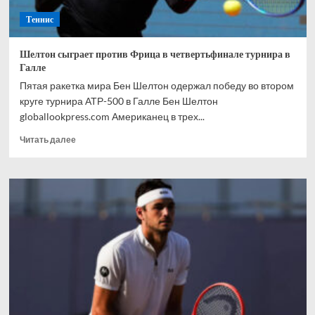
Теннис
Шелтон сыграет против Фрица в четвертьфинале турнира в
Галле
Пятая ракетка мира Бен Шелтон одержал победу во втором
круге турнира АТР-500 в Галле Бен Шелтон
globallookpress.com Американец в трех...
Прочитать
Читать далее
больше
о
Шелтон
сыграет
против
Фрица
в
четвертьфинале
турнира
в
Галле