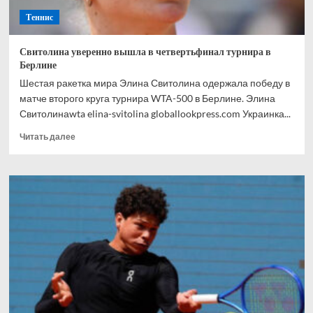
Теннис
Свитолина уверенно вышла в четвертьфинал турнира в
Берлине
Шестая ракетка мира Элина Свитолина одержала победу в
матче второго круга турнира WTA-500 в Берлине. Элина
Свитолинаwta elina-svitolina globallookpress.com Украинка...
Прочитать
Читать далее
больше
о
Свитолина
уверенно
вышла
в
четвертьфинал
турнира
в
Берлине