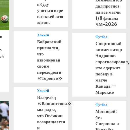
я буду
дал прогноз
учиться игре
на все матчи
в хоккей всю
1/8 финала
жизнь
ЧМ-2026
Хоккей
 в
Футбол
Бобровский
Спортивный
признался,
комментатор
о
что
Андронов
ей
взволнован
спрогнозировал,
своим
кто одержит
переходом в
победу в
«Торонто»
матче
Канада —
Хоккей
Марокко
Владелец
«Вашингтона»:
Футбол
мы рады,
Мостовой:
что Овечкин
без
возвращается
Сперцяна и
и
Кордобы