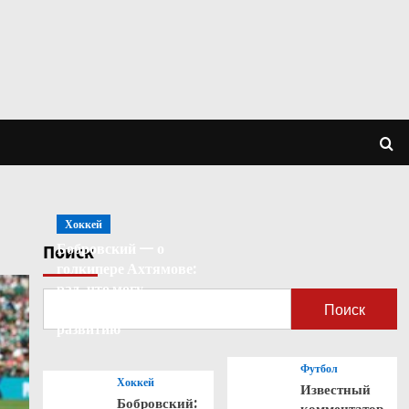
Хоккей
Бобровский — о
Поиск
голкипере Ахтямове:
рад, что могу
способствовать его
Поиск
развитию
Футбол
Хоккей
Известный
Бобровский:
комментатор