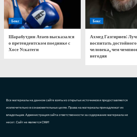
Бокс
Бокс
Шарабутдин Атаев высказался
Ахмед Газгириев: Лу
о претендентском поединке с
воспитать достойного
Хосе Ускатеги
человека, чем чемпио
негодяя
Все материалы на данном сайте взяты из открытых источников и предоставляются
исключительно в ознакомительных целях. Права на материалы принадлежат их
владельцам. Администрация сайта ответственности за содержание материала не
несет. Сайт не является СМИ!