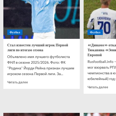
в
въез
стартовом
луч
матче
судь
на
Афр
ЧМ
Футбол
Футбол
Стал известен лучший игрок Первой
«Динамо» отказ
лиги по итогам сезона
Тюкавина «Зени
Европой
Объявлено имя лучшего футболиста
Rusfootball.info
ФНЛ в сезоне 2025/2026. Фото: ФК
мог взорвать РПЛ
"Родина" Йорди Рейна признан лучшим
чемпионства в ю
игроком сезона Первой лиги. За...
юбилейный) год я
Прочитать
Читать далее
больше
Проч
Читать далее
о
боль
Стал
о
известен
«Дин
лучший
отка
игрок
прод
Первой
Тюка