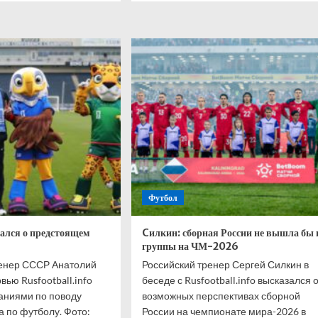
о
ика
Чемпионат
рала
мира-2026
начался.
Мексика
е
разгромила
ытия
ЮАР
ионата
в
-2026
матче
с
я
тремя
ениями
удалениями
Футбол
ался о предстоящем
Cилкин: сборная России не вышла бы 
группы на ЧМ-2026
енер СССР Анатолий
Российский тренер Сергей Силкин в
ью Rusfootball.info
беседе с Rusfootball.info высказался 
аниями по поводу
возможных перспективах сборной
 по футболу. Фото:
России на чемпионате мира-2026 в