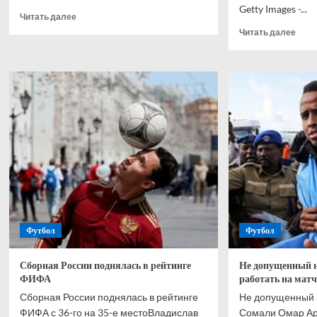
Getty Images -...
Прочитать
Читать далее
больше
Проч
Читать далее
о
боль
Бышовец
о
поделился
Быш
ожиданиями
выск
от
о
матча
пред
открытия
ЧМ-2
чемпионата
мира
Футбол
Футбол
Сборная России поднялась в рейтинге
Не допущенный н
ФИФА
работать на мат
Сборная России поднялась в рейтинге
Не допущенный 
ФИФА с 36-го на 35-е местоВладислав
Сомали Омар Арт