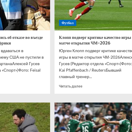
Футбол
сь об отказе во въезде
Клопп подверг критике качество игры
фрики
матче открытия ЧМ-2026
 вдаваться в
Юрген Клопп подверг критике качеств
чему США не пустили в
игры в матче открытия ЧМ-2026Алекс
АртанаАлексей Гусев
Гусев (Редактор отдела «Спорт»)Фото:
 «Спорт»)Фото: Feisal
Kai Pfaffenbach / ReutersБывший
главный тренер...
итать
Прочитать
Читать далее
ше
больше
о
Клопп
подверг
азались
критике
качество
зе
игры
в