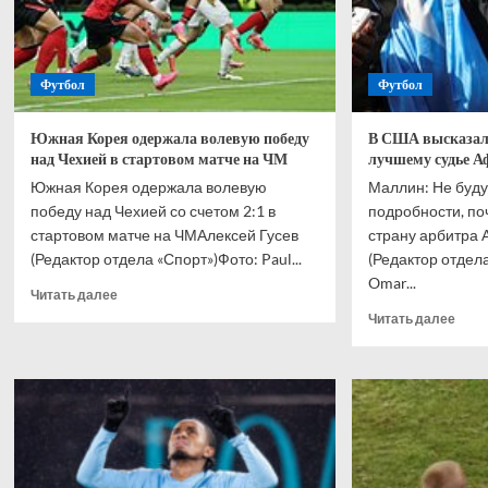
Футбол
Футбол
Южная Корея одержала волевую победу
В США высказали
над Чехией в стартовом матче на ЧМ
лучшему судье А
Южная Корея одержала волевую
Маллин: Не буду
победу над Чехией со счетом 2:1 в
подробности, по
стартовом матче на ЧМАлексей Гусев
страну арбитра 
(Редактор отдела «Спорт»)Фото: Paul...
(Редактор отдела
Omar...
Прочитать
Читать далее
больше
Проч
Читать далее
о
боль
Южная
о
Корея
В
одержала
США
волевую
выск
победу
об
над
отка
Чехией
во