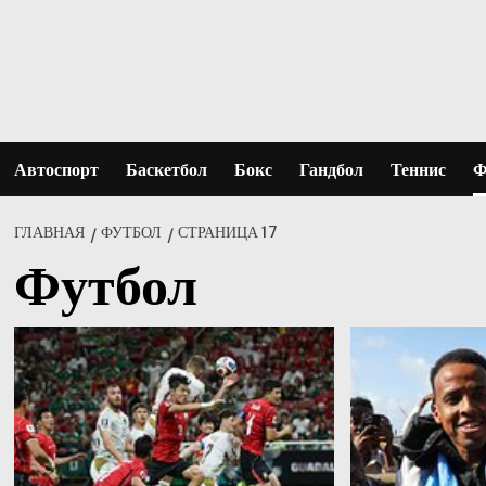
Перейти
к
содержимому
Автоспорт
Баскетбол
Бокс
Гандбол
Теннис
Ф
ГЛАВНАЯ
ФУТБОЛ
СТРАНИЦА 17
Футбол