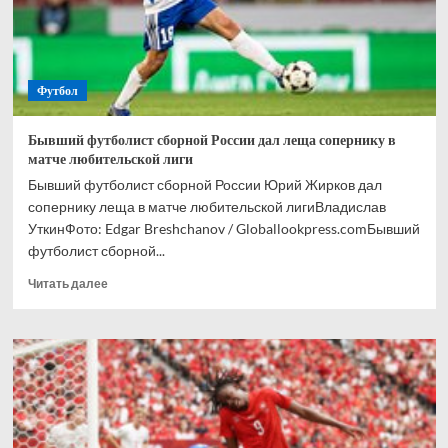
Футбол
Бывший футболист сборной России дал леща сопернику в
матче любительской лиги
Бывший футболист сборной России Юрий Жирков дал
сопернику леща в матче любительской лигиВладислав
УткинФото: Edgar Breshchanov / Globallookpress.comБывший
футболист сборной...
Прочитать
Читать далее
больше
о
Бывший
футболист
сборной
России
дал
леща