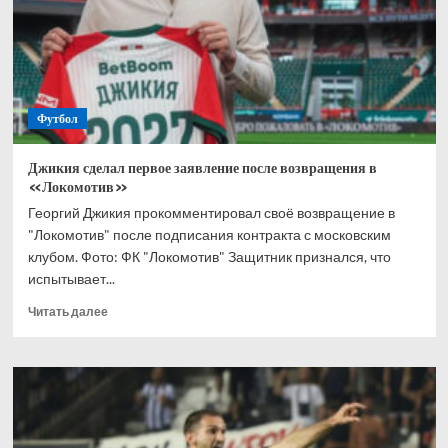
плей-
офф
ЧМ-2026
Футбол
Джикия сделал первое заявление после возвращения в
«Локомотив»
Георгий Джикия прокомментировал своё возвращение в
"Локомотив" после подписания контракта с московским
клубом. Фото: ФК "Локомотив" Защитник признался, что
испытывает...
Прочитать
Читать далее
больше
о
Джикия
сделал
первое
заявление
после