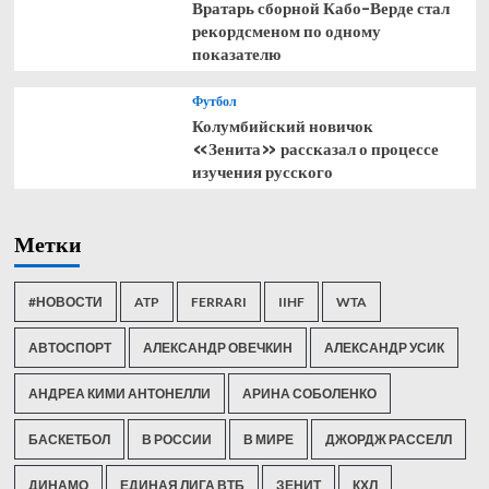
Вратарь сборной Кабо-Верде стал
рекордсменом по одному
показателю
Футбол
Колумбийский новичок
«Зенита» рассказал о процессе
изучения русского
Метки
#НОВОСТИ
ATP
FERRARI
IIHF
WTA
АВТОСПОРТ
АЛЕКСАНДР ОВЕЧКИН
АЛЕКСАНДР УСИК
АНДРЕА КИМИ АНТОНЕЛЛИ
АРИНА СОБОЛЕНКО
БАСКЕТБОЛ
В РОССИИ
В МИРЕ
ДЖОРДЖ РАССЕЛЛ
ДИНАМО
ЕДИНАЯ ЛИГА ВТБ
ЗЕНИТ
КХЛ