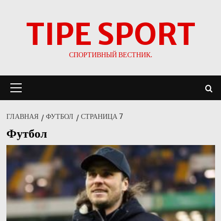
Перейти
TIPE SPORT
к
содержимому
СПОРТИВНЫЙ ВЕСТНИК.
Основное
меню
ГЛАВНАЯ
ФУТБОЛ
СТРАНИЦА 7
Футбол