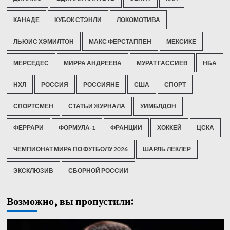
КАНАДЕ
КУБОК СТЭНЛИ
ЛОКОМОТИВА
ЛЬЮИС ХЭМИЛТОН
МАКС ФЕРСТАППЕН
МЕКСИКЕ
МЕРСЕДЕС
МИРРА АНДРЕЕВА
МУРАТ ГАССИЕВ
НБА
НХЛ
РОССИЯ
РОССИЯНЕ
США
СПОРТ
СПОРТСМЕН
СТАТЬИ ЖУРНАЛА
УИМБЛДОН
ФЕРРАРИ
ФОРМУЛА-1
ФРАНЦИИ
ХОККЕЙ
ЦСКА
ЧЕМПИОНАТ МИРА ПО ФУТБОЛУ 2026
ШАРЛЬ ЛЕКЛЕР
ЭКСКЛЮЗИВ
СБОРНОЙ РОССИИ
Возможно, вы пропустили: