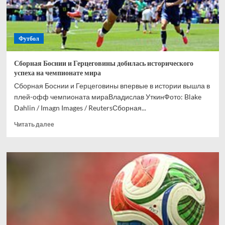
вошел
в
историю
Футбол
Сборная Боснии и Герцеговины добилась исторического
успеха на чемпионате мира
Сборная Боснии и Герцеговины впервые в истории вышла в
плей-офф чемпионата мираВладислав УткинФото: Blake
Dahlin / Imagn Images / ReutersСборная...
Прочитать
Читать далее
больше
о
Сборная
Боснии
и
Герцеговины
добилась
исторического
успеха
на