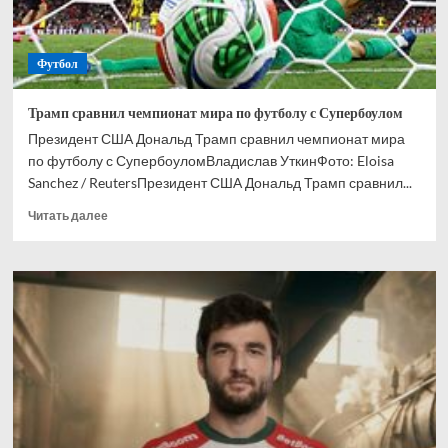
Футбол
Трамп сравнил чемпионат мира по футболу с Супербоулом
Президент США Дональд Трамп сравнил чемпионат мира
по футболу с СупербоуломВладислав УткинФото: Eloisa
Sanchez / ReutersПрезидент США Дональд Трамп сравнил...
Прочитать
Читать далее
больше
о
Трамп
сравнил
чемпионат
мира
по
футболу
с
Супербоулом