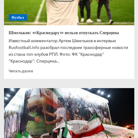
Футбол
Шмельков: «Краснодару» нельзя отпускать Сперцяна
Известный комментатор Артем Шмельков в интервью
Rusfootball.info разобрал последние трансферные новости
из стана топ-клубов РПЛ. Фото: ФК "Краснодар"
"Краснодар": Сперцяна...
Прочитать
Читать далее
больше
о
Шмельков:
«Краснодару»
нельзя
отпускать
Сперцяна