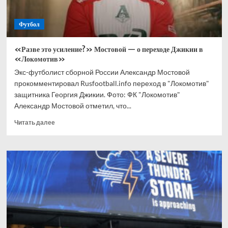
Футбол
«Разве это усиление?» Мостовой — о переходе Джикии в
«Локомотив»
Экс-футболист сборной России Александр Мостовой
прокомментировал Rusfootball.info переход в "Локомотив"
защитника Георгия Джикии. Фото: ФК "Локомотив"
Александр Мостовой отметил, что...
Прочитать
Читать далее
больше
о
«Разве
это
усиление?»
Мостовой
—
о
переходе
Джикии
в