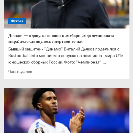
Футбол
Дьяков — о допуске юношеских сборных до чемпионата
мира: дело сдвинулось с мертвой точки
Бывший защитник "Динамо" Виталий Дьяков поделился с
Rusfootball.info мнением о допуске на чемпионат мира U15
юношеских сборных России. Фото: "Чемпионат" -...
Прочитать
Читать далее
больше
о
Дьяков
—
о
допуске
юношеских
сборных
до
чемпионата
мира: