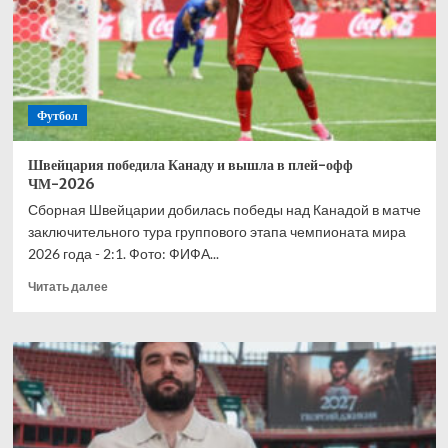
сопернику
в
матче
любительской
лиги
Футбол
Швейцария победила Канаду и вышла в плей-офф
ЧМ-2026
Сборная Швейцарии добилась победы над Канадой в матче
заключительного тура группового этапа чемпионата мира
2026 года - 2:1. Фото: ФИФА...
Прочитать
Читать далее
больше
о
Швейцария
победила
Канаду
и
вышла
в