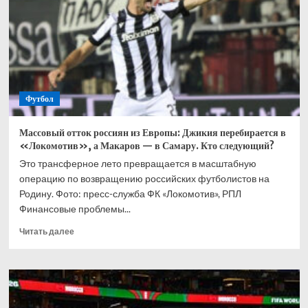
возвращения
в
«Локомотив»
Футбол
Массовый отток россиян из Европы: Джикия перебирается в
«Локомотив», а Макаров — в Самару. Кто следующий?
Это трансферное лето превращается в масштабную
операцию по возвращению российских футболистов на
Родину. Фото: пресс-служба ФК «Локомотив», РПЛ
Финансовые проблемы...
Прочитать
Читать далее
больше
о
Массовый
отток
россиян
из