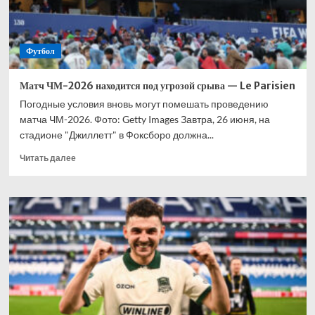
«Локомотив»
Футбол
Матч ЧМ-2026 находится под угрозой срыва — Le Parisien
Погодные условия вновь могут помешать проведению
матча ЧМ-2026. Фото: Getty Images Завтра, 26 июня, на
стадионе "Джиллетт" в Фоксборо должна...
Прочитать
Читать далее
больше
о
Матч
ЧМ-2026
находится
под
угрозой
срыва
—
Le
Parisien