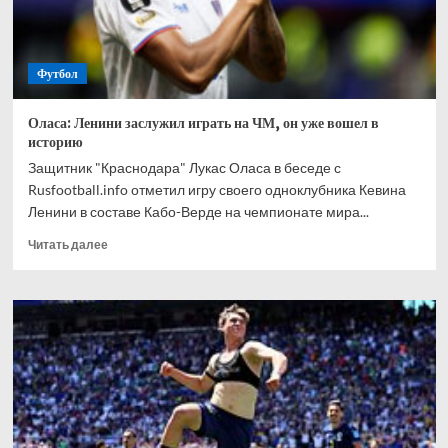
дело
сдвинулось
с
Футбол
мертвой
точки
Оласа: Ленини заслужил играть на ЧМ, он уже вошел в
историю
Защитник "Краснодара" Лукас Оласа в беседе с
Rusfootball.info отметил игру своего одноклубника Кевина
Ленини в составе Кабо-Верде на чемпионате мира...
Прочитать
Читать далее
больше
о
Оласа:
Ленини
заслужил
играть
на
ЧМ,
он
уже