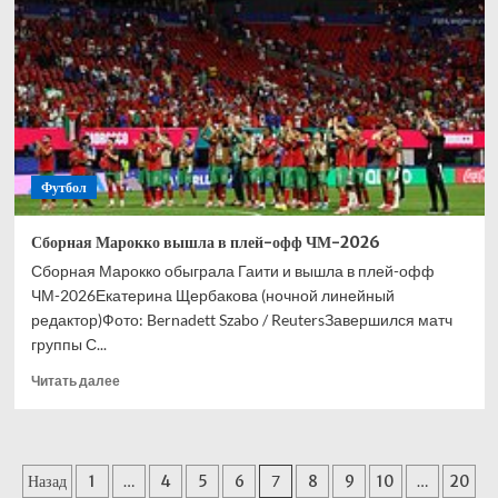
Европы:
Джикия
перебирается
в
«Локомотив»,
а
Макаров
—
Футбол
в
Самару.
Кто
Сборная Марокко вышла в плей-офф ЧМ-2026
следующий?
Сборная Марокко обыграла Гаити и вышла в плей-офф
ЧМ-2026Екатерина Щербакова (ночной линейный
редактор)Фото: Bernadett Szabo / ReutersЗавершился матч
группы С...
Прочитать
Читать далее
больше
о
Сборная
Марокко
Пагинация
Назад
1
…
4
5
6
7
8
9
10
…
20
вышла