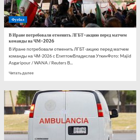
Футбол
В Иране потребовали отменить ЛГБТ-акцию перед матчем
команды на ЧМ-2026
В Иране потребовали отменить ЛГБТ-акцию перед матчем
команды на ЧМ-2026 с ЕгиптомВладислав УткинФото: Majid
Asgaripour / WANA / Reuters В...
Прочитать
Читать далее
больше
о
В
Иране
потребовали
отменить
ЛГБТ-
акцию
перед
матчем
команды