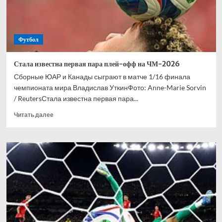
чемпионате
мира
Футбол
Стала известна первая пара плей-офф на ЧМ-2026
Сборные ЮАР и Канады сыграют в матче 1/16 финала
чемпионата мира Владислав УткинФото: Anne-Marie Sorvin
/ ReutersСтала известна первая пара...
Прочитать
Читать далее
больше
о
Стала
известна
первая
пара
плей-
офф
на
ЧМ-2026