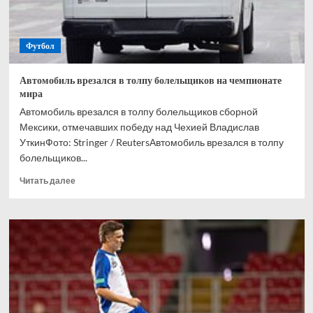
на
ЧМ-2026
Футбол
Автомобиль врезался в толпу болельщиков на чемпионате
мира
Автомобиль врезался в толпу болельщиков сборной
Мексики, отмечавших победу над Чехией Владислав
УткинФото: Stringer / ReutersАвтомобиль врезался в толпу
болельщиков...
Прочитать
Читать далее
больше
о
Автомобиль
врезался
в
толпу
болельщиков
на
чемпионате
мира