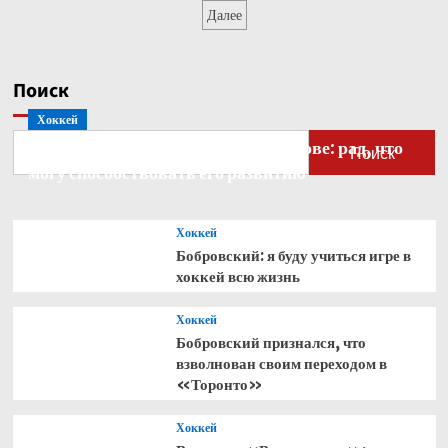
в
записей
Далее
плей-
офф
ЧМ-2026
Поиск
Хоккей
Бобровский — о голкипере Ахтямове: рад, что
Поиск
могу способствовать его развитию
Хоккей
Бобровский: я буду учиться игре в
хоккей всю жизнь
Хоккей
Бобровский признался, что
взволнован своим переходом в
«Торонто»
Хоккей