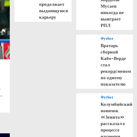
продолжает
Мусаев
выдающуюся
никогда не
карьеру
выиграет
РПЛ
Футбол
Вратарь
сборной
Кабо-Верде
стал
рекордсменом
по одному
показателю
.
..
Футбол
Колумбийский
новичок
«Зенита»
рассказал о
процессе
изучения