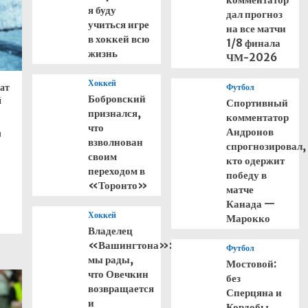
я буду
дал прогноз
учиться игре
на все матчи
в хоккей всю
1/8 финала
жизнь
ЧМ-2026
Хоккей
ат
Футбол
Бобровский
й
Спортивный
признался,
комментатор
что
Андронов
и
взволнован
спрогнозировал,
своим
кто одержит
переходом в
победу в
«Торонто»
матче
Канада —
Хоккей
Марокко
Владелец
«Вашингтона»:
Футбол
мы рады,
Мостовой:
что Овечкин
без
возвращается
Сперцяна и
и
Кордобы