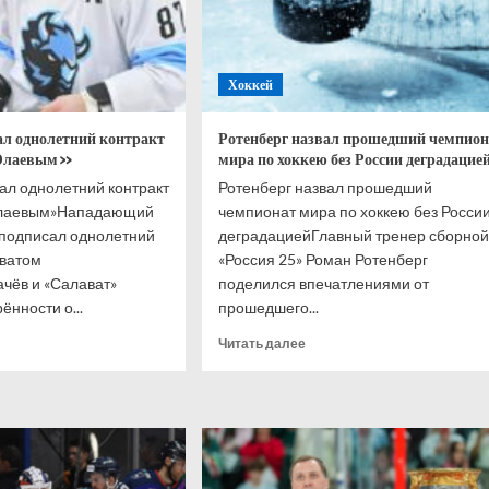
Хоккей
л однолетний контракт
Ротенберг назвал прошедший чемпион
Юлаевым»
мира по хоккею без России деградацие
ал однолетний контракт
Ротенберг назвал прошедший
Юлаевым»Нападающий
чемпионат мира по хоккею без Росси
подписал однолетний
деградациейГлавный тренер сборной
аватом
«Россия 25» Роман Ротенберг
чёв и «Салават»
поделился впечатлениями от
ённости о...
прошедшего...
итать
Прочитать
Читать далее
ше
больше
о
чёв
Ротенберг
исал
назвал
летний
прошедший
ракт
чемпионат
мира