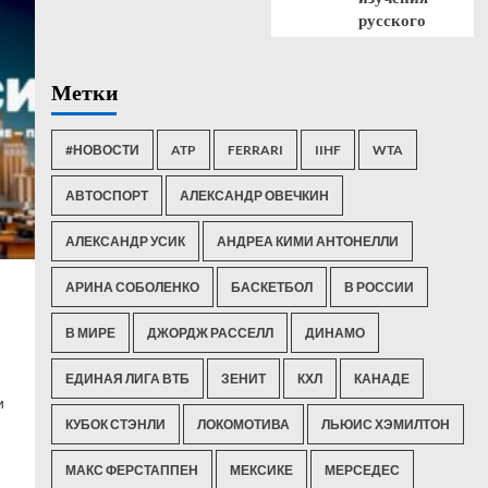
русского
Метки
#НОВОСТИ
ATP
FERRARI
IIHF
WTA
АВТОСПОРТ
АЛЕКСАНДР ОВЕЧКИН
АЛЕКСАНДР УСИК
АНДРЕА КИМИ АНТОНЕЛЛИ
АРИНА СОБОЛЕНКО
БАСКЕТБОЛ
В РОССИИ
В МИРЕ
ДЖОРДЖ РАССЕЛЛ
ДИНАМО
ЕДИНАЯ ЛИГА ВТБ
ЗЕНИТ
КХЛ
КАНАДЕ
и
КУБОК СТЭНЛИ
ЛОКОМОТИВА
ЛЬЮИС ХЭМИЛТОН
МАКС ФЕРСТАППЕН
МЕКСИКЕ
МЕРСЕДЕС