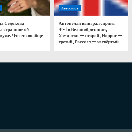
Автоспорт
да Седокова
Антонелли выиграл спринт
а страшное об
Ф-1 в Великобритании,
муже. Что это вообще
Хэмилтон — второй, Норрис —
третий, Расселл — четвёртый