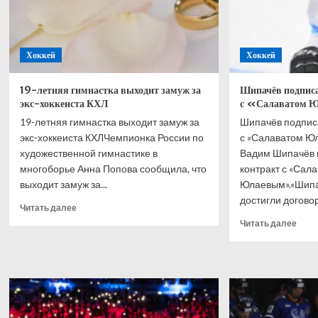
Хоккей
Хоккей
19-летняя гимнастка выходит замуж за
Шипачёв подписа
экс-хоккеиста КХЛ
с «Салаватом 
19-летняя гимнастка выходит замуж за
Шипачёв подпис
экс-хоккеиста КХЛЧемпионка России по
с «Салаватом 
художественной гимнастике в
Вадим Шипачёв 
многоборье Анна Попова сообщила, что
контракт с «Сал
выходит замуж за...
Юлаевым».«Шипа
достигли договор
Прочитать
Читать далее
больше
Проч
Читать далее
о
боль
19-
о
летняя
Шипа
гимнастка
подп
выходит
одно
замуж
конт
за
с