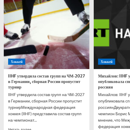
«Тор
новый
недо
концепт.
Клуб
И
пров
это
добр
круто
тран
камп
Хоккей
Хоккей
IIHF утвердила состав групп на ЧМ‑2027
Михайлов: IIHF
в Германии, сборная России пропустит
опубликовала сп
турнир
россиян
IIHF утвердила состав групп на ЧМ‑2027
Михайлов: IIHF
в Германии, сборная России пропустит
опубликовала сп
турнирМеждународная федерация
россиянДвукрат
хоккея (IIHF) представила состав групп
чемпион Борис 
на чемпионат...
мнение, что Ме
федерация хокке
Прочитать
Читать далее