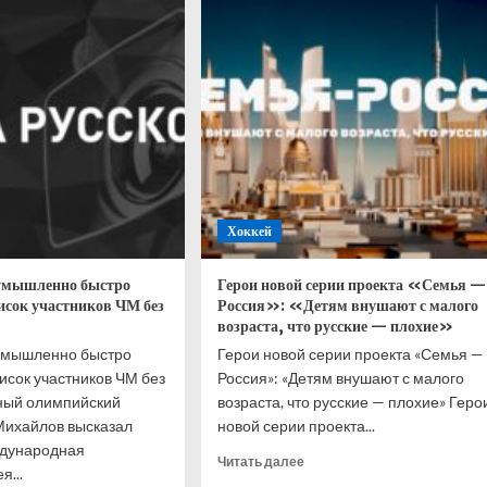
педо»
разбитых
оценена.
окон?
одит
отную
сферную
анию
Хоккей
 умышленно быстро
Герои новой серии проекта «Семья —
исок участников ЧМ без
Россия»: «Детям внушают с малого
возраста, что русские — плохие»
 умышленно быстро
Герои новой серии проекта «Семья —
исок участников ЧМ без
Россия»: «Детям внушают с малого
ный олимпийский
возраста, что русские — плохие» Геро
Михайлов высказал
новой серии проекта...
ждународная
Прочитать
Читать далее
я...
больше