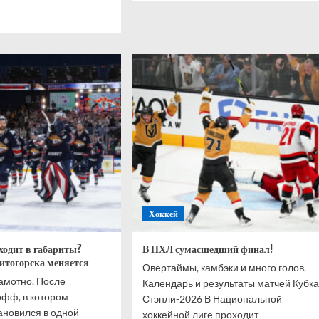
о
итать
Герои
ше
новой
серии
йлов:
проекта
«Семья
шленно
—
ро
Россия»:
ликовала
«Детям
ок
внушают
тников
с
малого
возраста,
иян
что
русские
—
Хоккей
плохие»
одит в габариты?
В НХЛ сумасшедший финал!
итогорска меняется
Овертаймы, камбэки и много голов.
рамотно. После
Календарь и результаты матчей Кубка
офф, в котором
Стэнли-2026 В Национальной
ановился в одной
хоккейной лиге проходит