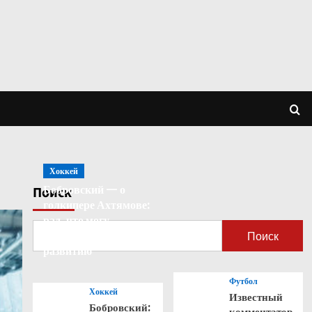
Хоккей
Бобровский — о
Поиск
голкипере Ахтямове:
рад, что могу
способствовать его
Поиск
развитию
Футбол
Хоккей
Известный
Бобровский:
комментатор