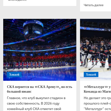
больше
Проч
Читать далее
о
боль
IIHF
о
утвердила
Миха
состав
IIHF
групп
умы
на
быст
ЧМ‑2027
опуб
в
спис
Германии,
учас
сборная
ЧМ
России
без
пропустит
росс
турнир
Хоккей
Хоккей
СКА вернется на «СКА Арену», но есть
«Металлург» ух
большой нюанс
Команда из Магн
Главное, что клуб выкупил стадион в
Но делает это г
свою собственность. В 2026 году
прошлого плей-
хоккейный клуб СКА отметит свой
"Металлург" ост