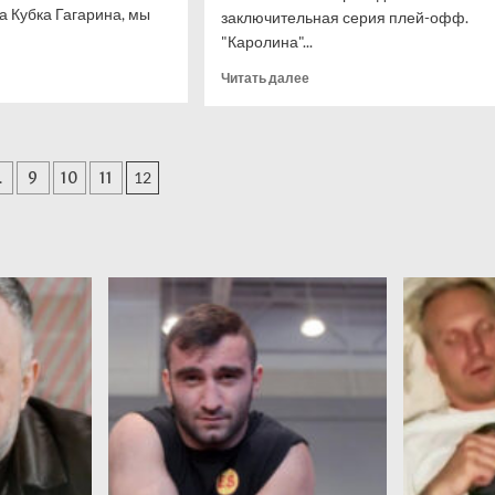
а Кубка Гагарина, мы
заключительная серия плей-офф.
"Каролина"...
итать
Прочитать
Читать далее
ше
больше
о
аллург»
В
ит
НХЛ
ация
…
9
10
11
12
сумасшедший
риты?
финал!
й
нда
итогорска
ется