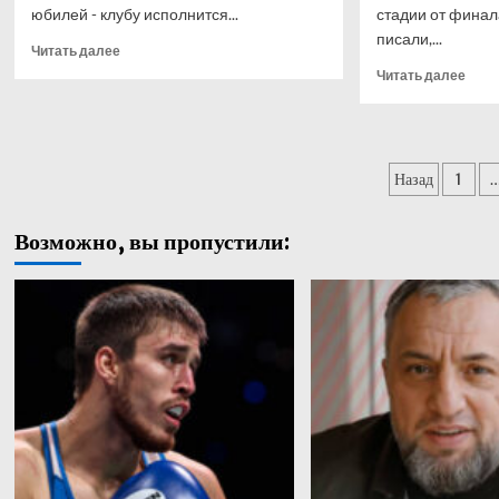
юбилей - клубу исполнится...
стадии от финал
писали,...
Прочитать
Читать далее
больше
Проч
Читать далее
о
боль
СКА
о
вернется
«Мет
на
уход
Пагин
«СКА
Назад
1
в
Арену»,
габа
записе
но
Кома
Возможно, вы пропустили:
есть
из
большой
Магн
нюанс
меня