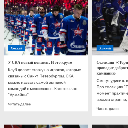
экс-
«Сал
хоккеиста
Юла
КХЛ
Хоккей
Хоккей
У СКА новый концепт. И это круто
Селекция «Торпе
проводит добро
Клуб делает ставку на игроков, которые
кампанию
связаны с Санкт-Петербургом. СКА
Смогут удивить 
можно назвать самой активной
Про селекцию "
командой в межсезонье. Кажется, что
момент практичес
"Армейцы"...
весьма странно, у
Прочитать
Читать далее
Проч
больше
Читать далее
боль
о
о
У
Селе
СКА