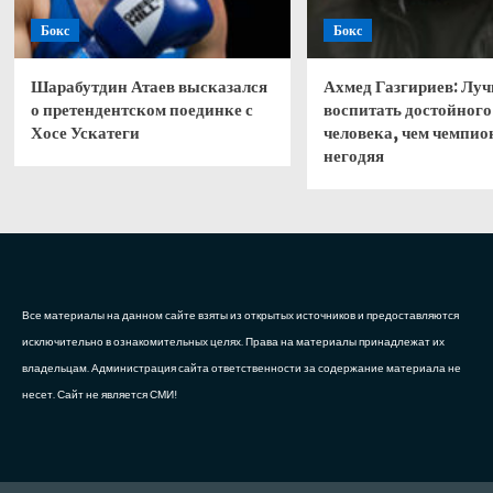
Бокс
Бокс
Шарабутдин Атаев высказался
Ахмед Газгириев: Лу
о претендентском поединке с
воспитать достойного
Хосе Ускатеги
человека, чем чемпио
негодяя
Все материалы на данном сайте взяты из открытых источников и предоставляются
исключительно в ознакомительных целях. Права на материалы принадлежат их
владельцам. Администрация сайта ответственности за содержание материала не
несет. Сайт не является СМИ!