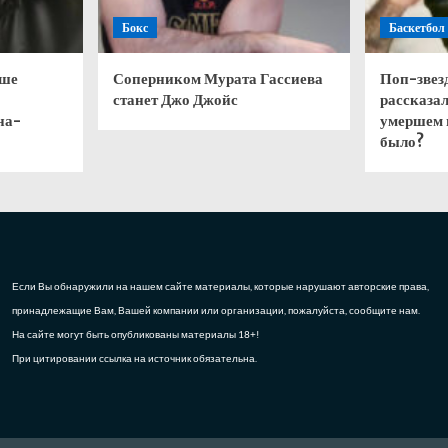
Бокс
Баскетбол
чше
Соперником Мурата Гассиева
Поп-звез
станет Джо Джойс
рассказал
на-
умершем 
было?
Если Вы обнаружили на нашем сайте материалы, которые нарушают авторские права,
принадлежащие Вам, Вашей компании или организации, пожалуйста, сообщите нам.
На сайте могут быть опубликованы материалы 18+!
При цитировании ссылка на источник обязательна.