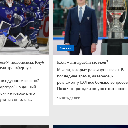
аватом
по
евым»
хоккею
без
России
деградацией
Хоккей
до» недооценена. Клуб
КХЛ – лига разбитых окон?
тную трансферную
Мысли, которые разочаровывают. В
последнее время, наверное, к
в следующем сезоне?
регламенту КХЛ все больше вопросов
Торпедо" на данный
Пока что трагедии нет, но в нынешнее.
ки не говорят, что
Прочитать
Читать далее
читывая то, как...
больше
итать
о
ше
КХЛ
–
кция
лига