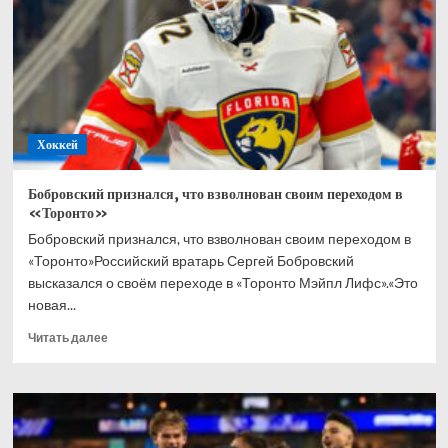
в
хоккей
всю
жизнь
Хоккей
Бобровский признался, что взволнован своим переходом в
«Торонто»
Бобровский признался, что взволнован своим переходом в
«Торонто»Российский вратарь Сергей Бобровский
высказался о своём переходе в «Торонто Мэйпл Лифс».«Это
новая...
Прочитать
Читать далее
больше
о
Бобровский
признался,
что