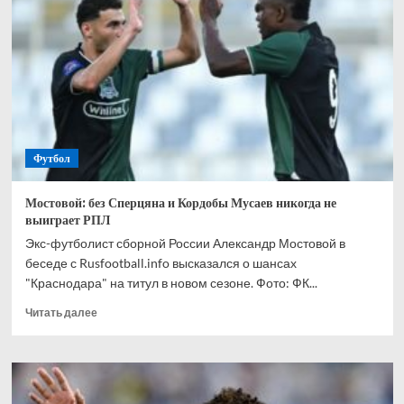
спрогнозировал,
кто
одержит
победу
в
матче
Канада
—
Марокко
Футбол
Мостовой: без Сперцяна и Кордобы Мусаев никогда не
выиграет РПЛ
Экс-футболист сборной России Александр Мостовой в
беседе с Rusfootball.info высказался о шансах
"Краснодара" на титул в новом сезоне. Фото: ФК...
Прочитать
Читать далее
больше
о
Мостовой:
без
Сперцяна