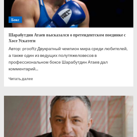
Бокс
Шарабутдин Атаев высказался о претендентском поединке с
Хосе Ускатеги
Автор: prooftz Двукратный чемпион мира среди любителей,
а также один из ведущих полутяжеловесов в
профессиональном боксе Шарабутдин Атаев дал
комментарий...
Прочитать
Читать далее
больше
о
Шарабутдин
Атаев
высказался
о
претендентском
поединке
с
Хосе