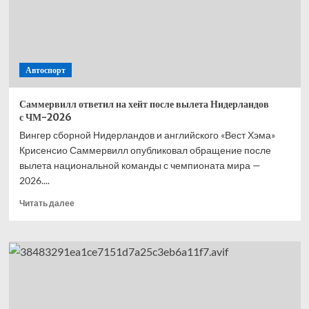
—
второй,
Норрис
—
третий,
Автоспорт
Расселл
—
четвёртый
Саммервилл ответил на хейт после вылета Нидерландов
с ЧМ-2026
Вингер сборной Нидерландов и английского «Вест Хэма»
Крисенсио Саммервилл опубликовал обращение после
вылета национальной команды с чемпионата мира —
2026....
Прочитать
Читать далее
больше
о
Саммервилл
ответил
на хейт
после
вылета
Нидерландов