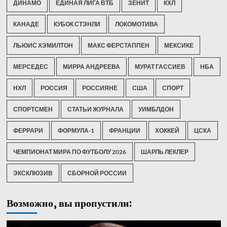
ДИНАМО
ЕДИНАЯ ЛИГА ВТБ
ЗЕНИТ
КХЛ
КАНАДЕ
КУБОК СТЭНЛИ
ЛОКОМОТИВА
ЛЬЮИС ХЭМИЛТОН
МАКС ФЕРСТАППЕН
МЕКСИКЕ
МЕРСЕДЕС
МИРРА АНДРЕЕВА
МУРАТ ГАССИЕВ
НБА
НХЛ
РОССИЯ
РОССИЯНЕ
США
СПОРТ
СПОРТСМЕН
СТАТЬИ ЖУРНАЛА
УИМБЛДОН
ФЕРРАРИ
ФОРМУЛА-1
ФРАНЦИИ
ХОККЕЙ
ЦСКА
ЧЕМПИОНАТ МИРА ПО ФУТБОЛУ 2026
ШАРЛЬ ЛЕКЛЕР
ЭКСКЛЮЗИВ
СБОРНОЙ РОССИИ
Возможно, вы пропустили: