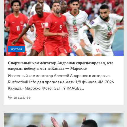
прогноз
на
все
матчи
1/8
финала
ЧМ-2026
Футбол
Спортивный комментатор Андронов спрогнозировал, кто
одержит победу в матче Канада — Марокко
Известный комментатор Алексей Андронов в интервью
Rusfootball.info дал прогноз на матч 1/8 финала ЧМ-2026
Канада - Марокко. Фото: GETTY IMAGES...
Прочитать
Читать далее
больше
о
Спортивный
комментатор
Андронов