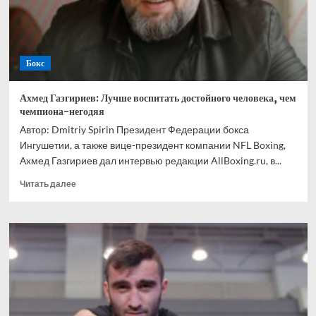
Ускатеги
Бокс
Ахмед Газгириев: Лучше воспитать достойного человека, чем
чемпиона-негодяя
Автор: Dmitriy Spirin Президент Федерации бокса
Ингушетии, а также вице-президент компании NFL Boxing,
Ахмед Газгириев дал интервью редакции AllBoxing.ru, в...
Прочитать
Читать далее
больше
о
Ахмед
Газгириев:
Лучше
воспитать
достойного
человека,
чем
чемпиона-