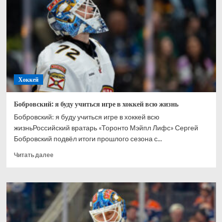
Ахтямове:
рад,
что
могу
способствовать
его
развитию
Хоккей
Бобровский: я буду учиться игре в хоккей всю жизнь
Бобровский: я буду учиться игре в хоккей всю
жизньРоссийский вратарь «Торонто Мэйпл Лифс» Сергей
Бобровский подвёл итоги прошлого сезона с...
Прочитать
Читать далее
больше
о
Бобровский:
я
буду
учиться
игре