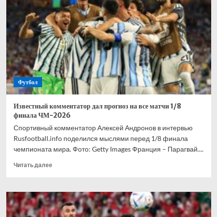
взволнован
своим
переходом
в
«Торонто»
Футбол
Известный комментатор дал прогноз на все матчи 1/8
финала ЧМ-2026
Спортивный комментатор Алексей Андронов в интервью
Rusfootball.info поделился мыслями перед 1/8 финала
чемпионата мира. Фото: Getty Images Франция – Парагвай....
Прочитать
Читать далее
больше
о
Известный
комментатор
дал