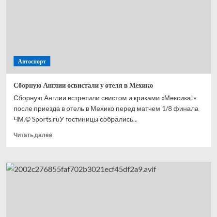
с ЧМ-2026
Автоспорт
Сборную Англии освистали у отеля в Мехико
Сборную Англии встретили свистом и криками «Мексика!»
после приезда в отель в Мехико перед матчем 1/8 финала
ЧМ.© Sports.ruУ гостиницы собрались...
Прочитать
Читать далее
больше
о
Сборную
Англии
освистали
у отеля
в Мехико