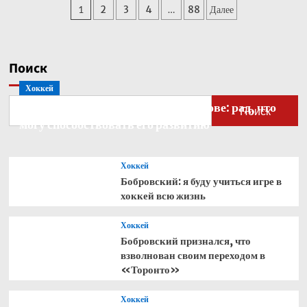
Пагинация
1
2
3
4
…
88
Далее
Кабо-
Верде
записей
стал
рекордсменом
по
Поиск
одному
Хоккей
показателю
Бобровский — о голкипере Ахтямове: рад, что
Поиск
могу способствовать его развитию
Хоккей
Бобровский: я буду учиться игре в
хоккей всю жизнь
Хоккей
Бобровский признался, что
взволнован своим переходом в
«Торонто»
Хоккей