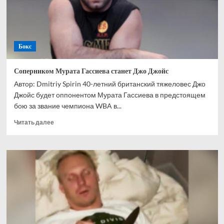
негодяя
Бокс
Соперником Мурата Гассиева станет Джо Джойс
Автор: Dmitriy Spirin 40-летний британский тяжеловес Джо
Джойс будет оппонентом Мурата Гассиева в предстоящем
бою за звание чемпиона WBA в...
Прочитать
Читать далее
больше
о
Соперником
Мурата
Гассиева
станет
Джо
Джойс