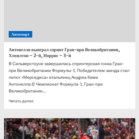
Автоспорт
Антонелли выиграл спринт Гран-при Великобритании,
Хэмилтон – 2-й, Норрис – 3-й
В Сильверстоуне завершилась спринтерская гонка Гран-
при Великобритании Формулы-1. Победителем заезда стал
пилот «Мерседеса» итальянец Андреа Кими
Антонелли.© Чемпионат Формула-1. Гран-при
Великобритании....
Прочитать
Читать далее
больше
о
Антонелли
выиграл
спринт
Гран-