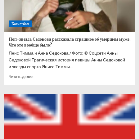
Баскетбол
Поп-звезда Седокова рассказала страшное об умершем муже.
Что это вообще было?
Янис Тимма и Анна Седокова / Фото: © Соцсети Анны
Седоковой Трагическая история певицы Анны Седоковой
и звезды спорта Яниса Тиммы...
Прочитать
Читать далее
больше
о
Поп-
звезда
Седокова
рассказала
страшное
об
умершем
муже.