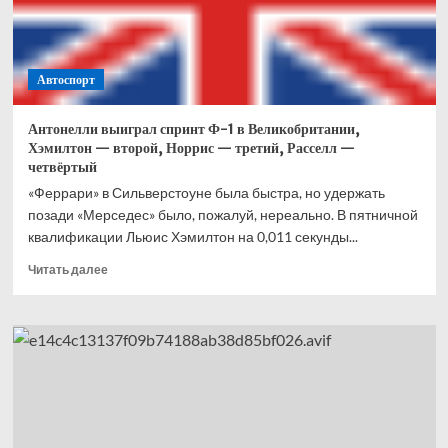
Что
это
вообще
было?
Автоспорт
Антонелли выиграл спринт Ф-1 в Великобритании,
Хэмилтон — второй, Норрис — третий, Расселл —
четвёртый
«Феррари» в Сильверстоуне была быстра, но удержать
позади «Мерседес» было, пожалуй, нереально. В пятничной
квалификации Льюис Хэмилтон на 0,011 секунды...
Прочитать
Читать далее
больше
о
Антонелли
выиграл
спринт
Ф-1
в
Великобритании,
Хэмилтон