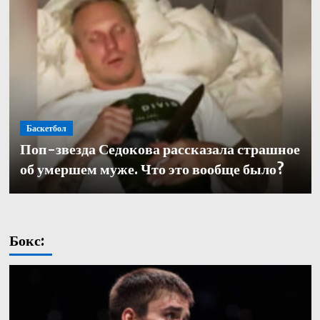
Баскетбол
Баскетбол
Поп-звезда Седокова рассказала страшное
Баскетбол
Кулагин — о переходе в «Зенит»: «Довелось
Александр Церковный покинул должность
об умершем муже. Что это вообще было?
работать с одними из лучших тренеров в нашей части
генерального директора баскетбольного «Зенита»
света. Иванович не исключение»
Бокс: