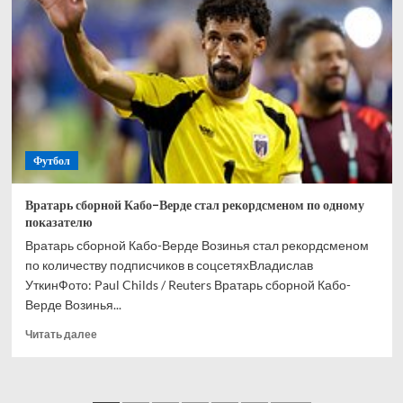
и
Кордобы
Мусаев
никогда
не
выиграет
РПЛ
Футбол
Вратарь сборной Кабо-Верде стал рекордсменом по одному
показателю
Вратарь сборной Кабо-Верде Возинья стал рекордсменом
по количеству подписчиков в соцсетяхВладислав
УткинФото: Paul Childs / Reuters Вратарь сборной Кабо-
Верде Возинья...
Прочитать
Читать далее
больше
о
Вратарь
сборной