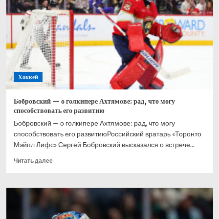
при
Великобритании,
Хэмилтон
–
2-
й,
Норрис
–
Хоккей
3-
й
Бобровский — о голкипере Ахтямове: рад, что могу
способствовать его развитию
Бобровский — о голкипере Ахтямове: рад, что могу
способствовать его развитиюРоссийский вратарь «Торонто
Мэйпл Лифс» Сергей Бобровский высказался о встрече...
Прочитать
Читать далее
больше
о
Бобровский
—
о
голкипере