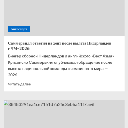
—
второй,
Норрис
—
третий,
Автоспорт
Расселл
—
четвёртый
Саммервилл ответил на хейт после вылета Нидерландов
с ЧМ-2026
Вингер сборной Нидерландов и английского «Вест Хэма»
Крисенсио Саммервилл опубликовал обращение после
вылета национальной команды с чемпионата мира —
2026....
Прочитать
Читать далее
больше
о
Саммервилл
ответил
на хейт
после
вылета
Нидерландов