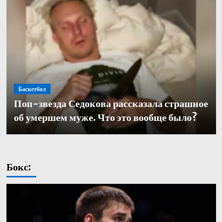
Баскетбол
Баскетбол
Поп-звезда Седокова рассказала страшное
Баскетбол
Кулагин — о переходе в «Зенит»: «Довелось
Александр Церковный покинул должность
об умершем муже. Что это вообще было?
работать с одними из лучших тренеров в нашей части
генерального директора баскетбольного «Зенита»
света. Иванович не исключение»
Бокс: