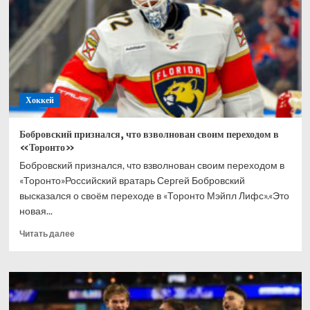
в
хоккей
всю
жизнь
Хоккей
Бобровский признался, что взволнован своим переходом в
«Торонто»
Бобровский признался, что взволнован своим переходом в
«Торонто»Российский вратарь Сергей Бобровский
высказался о своём переходе в «Торонто Мэйпл Лифс».«Это
новая...
Прочитать
Читать далее
больше
о
Бобровский
признался,
что