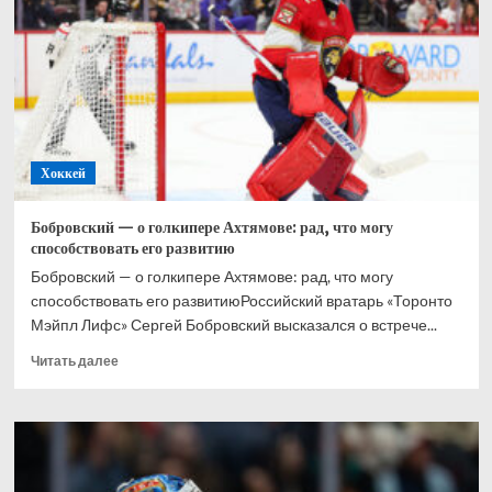
при
Великобритании,
Хэмилтон
–
2-
й,
Норрис
–
Хоккей
3-
й
Бобровский — о голкипере Ахтямове: рад, что могу
способствовать его развитию
Бобровский — о голкипере Ахтямове: рад, что могу
способствовать его развитиюРоссийский вратарь «Торонто
Мэйпл Лифс» Сергей Бобровский высказался о встрече...
Прочитать
Читать далее
больше
о
Бобровский
—
о
голкипере