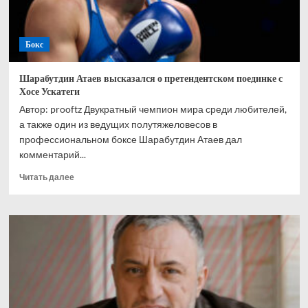
Бокс
Шарабутдин Атаев высказался о претендентском поединке с
Хосе Ускатеги
Автор: prooftz Двукратный чемпион мира среди любителей,
а также один из ведущих полутяжеловесов в
профессиональном боксе Шарабутдин Атаев дал
комментарий...
Прочитать
Читать далее
больше
о
Шарабутдин
Атаев
высказался
о
претендентском
поединке
с
Хосе