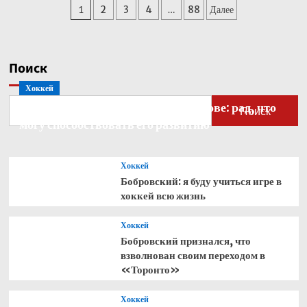
Пагинация
1
2
3
4
…
88
Далее
Кабо-
Верде
записей
стал
рекордсменом
по
Поиск
одному
Хоккей
показателю
Бобровский — о голкипере Ахтямове: рад, что
Поиск
могу способствовать его развитию
Хоккей
Бобровский: я буду учиться игре в
хоккей всю жизнь
Хоккей
Бобровский признался, что
взволнован своим переходом в
«Торонто»
Хоккей