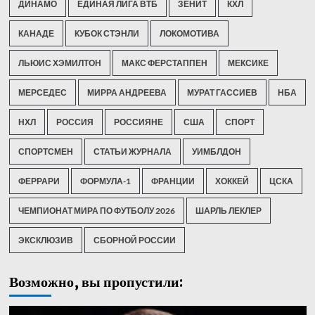
ДИНАМО
ЕДИНАЯ ЛИГА ВТБ
ЗЕНИТ
КХЛ
КАНАДЕ
КУБОК СТЭНЛИ
ЛОКОМОТИВА
ЛЬЮИС ХЭМИЛТОН
МАКС ФЕРСТАППЕН
МЕКСИКЕ
МЕРСЕДЕС
МИРРА АНДРЕЕВА
МУРАТ ГАССИЕВ
НБА
НХЛ
РОССИЯ
РОССИЯНЕ
США
СПОРТ
СПОРТСМЕН
СТАТЬИ ЖУРНАЛА
УИМБЛДОН
ФЕРРАРИ
ФОРМУЛА-1
ФРАНЦИИ
ХОККЕЙ
ЦСКА
ЧЕМПИОНАТ МИРА ПО ФУТБОЛУ 2026
ШАРЛЬ ЛЕКЛЕР
ЭКСКЛЮЗИВ
СБОРНОЙ РОССИИ
Возможно, вы пропустили: