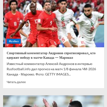
прогноз
на
все
матчи
1/8
финала
ЧМ-2026
Футбол
Спортивный комментатор Андронов спрогнозировал, кто
одержит победу в матче Канада — Марокко
Известный комментатор Алексей Андронов в интервью
Rusfootball.info дал прогноз на матч 1/8 финала ЧМ-2026
Канада - Марокко. Фото: GETTY IMAGES...
Прочитать
Читать далее
больше
о
Спортивный
комментатор
Андронов