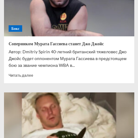
негодяя
Бокс
Соперником Мурата Гассиева станет Джо Джойс
Автор: Dmitriy Spirin 40-летний британский тяжеловес Джо
Джойс будет оппонентом Мурата Гассиева в предстоящем
бою за звание чемпиона WBA в...
Прочитать
Читать далее
больше
о
Соперником
Мурата
Гассиева
станет
Джо
Джойс