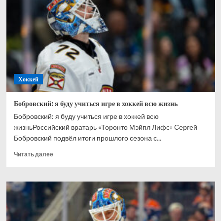
Ахтямове:
рад,
что
могу
способствовать
его
развитию
Хоккей
Бобровский: я буду учиться игре в хоккей всю жизнь
Бобровский: я буду учиться игре в хоккей всю
жизньРоссийский вратарь «Торонто Мэйпл Лифс» Сергей
Бобровский подвёл итоги прошлого сезона с...
Прочитать
Читать далее
больше
о
Бобровский:
я
буду
учиться
игре