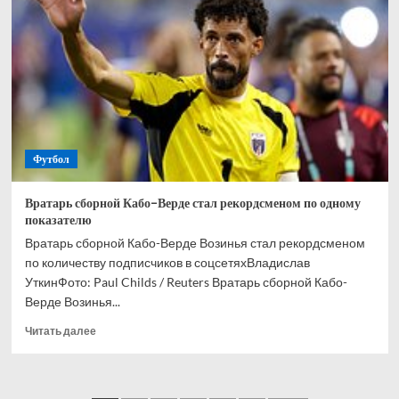
и
Кордобы
Мусаев
никогда
не
выиграет
РПЛ
Футбол
Вратарь сборной Кабо-Верде стал рекордсменом по одному
показателю
Вратарь сборной Кабо-Верде Возинья стал рекордсменом
по количеству подписчиков в соцсетяхВладислав
УткинФото: Paul Childs / Reuters Вратарь сборной Кабо-
Верде Возинья...
Прочитать
Читать далее
больше
о
Вратарь
сборной