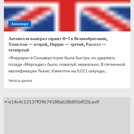
Что
это
вообще
было?
Автоспорт
Антонелли выиграл спринт Ф-1 в Великобритании,
Хэмилтон — второй, Норрис — третий, Расселл —
четвёртый
«Феррари» в Сильверстоуне была быстра, но удержать
позади «Мерседес» было, пожалуй, нереально. В пятничной
квалификации Льюис Хэмилтон на 0,011 секунды...
Прочитать
Читать далее
больше
о
Антонелли
выиграл
спринт
Ф-1
в
Великобритании,
Хэмилтон