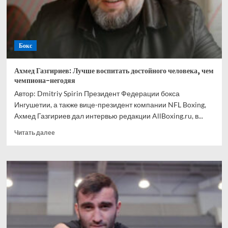
Ускатеги
Бокс
Ахмед Газгириев: Лучше воспитать достойного человека, чем
чемпиона-негодяя
Автор: Dmitriy Spirin Президент Федерации бокса
Ингушетии, а также вице-президент компании NFL Boxing,
Ахмед Газгириев дал интервью редакции AllBoxing.ru, в...
Прочитать
Читать далее
больше
о
Ахмед
Газгириев:
Лучше
воспитать
достойного
человека,
чем
чемпиона-