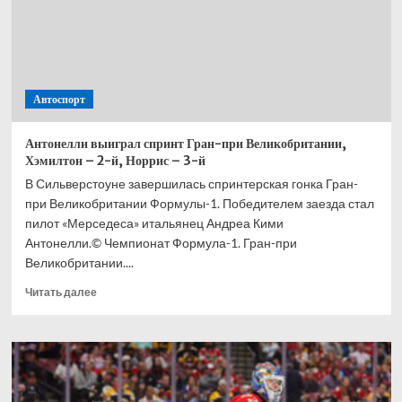
Автоспорт
Антонелли выиграл спринт Гран-при Великобритании,
Хэмилтон – 2-й, Норрис – 3-й
В Сильверстоуне завершилась спринтерская гонка Гран-
при Великобритании Формулы-1. Победителем заезда стал
пилот «Мерседеса» итальянец Андреа Кими
Антонелли.© Чемпионат Формула-1. Гран-при
Великобритании....
Прочитать
Читать далее
больше
о
Антонелли
выиграл
спринт
Гран-