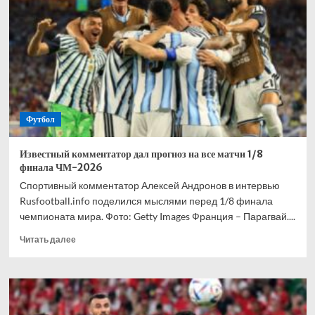
взволнован
своим
переходом
в
«Торонто»
Футбол
Известный комментатор дал прогноз на все матчи 1/8
финала ЧМ-2026
Спортивный комментатор Алексей Андронов в интервью
Rusfootball.info поделился мыслями перед 1/8 финала
чемпионата мира. Фото: Getty Images Франция – Парагвай....
Прочитать
Читать далее
больше
о
Известный
комментатор
дал