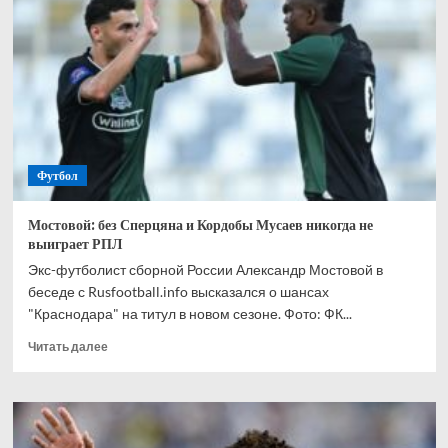
спрогнозировал,
кто
одержит
победу
в
матче
Канада
—
Марокко
Футбол
Мостовой: без Сперцяна и Кордобы Мусаев никогда не
выиграет РПЛ
Экс-футболист сборной России Александр Мостовой в
беседе с Rusfootball.info высказался о шансах
"Краснодара" на титул в новом сезоне. Фото: ФК...
Прочитать
Читать далее
больше
о
Мостовой:
без
Сперцяна