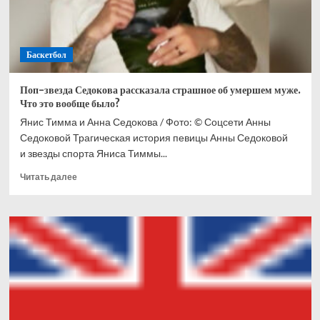
Баскетбол
Поп-звезда Седокова рассказала страшное об умершем муже.
Что это вообще было?
Янис Тимма и Анна Седокова / Фото: © Соцсети Анны
Седоковой Трагическая история певицы Анны Седоковой
и звезды спорта Яниса Тиммы...
Прочитать
Читать далее
больше
о
Поп-
звезда
Седокова
рассказала
страшное
об
умершем
муже.