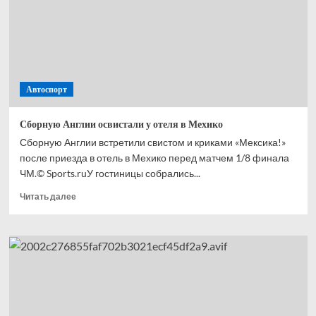
с ЧМ-2026
Автоспорт
Сборную Англии освистали у отеля в Мехико
Сборную Англии встретили свистом и криками «Мексика!»
после приезда в отель в Мехико перед матчем 1/8 финала
ЧМ.© Sports.ruУ гостиницы собрались...
Прочитать
Читать далее
больше
о
Сборную
Англии
освистали
у отеля
в Мехико