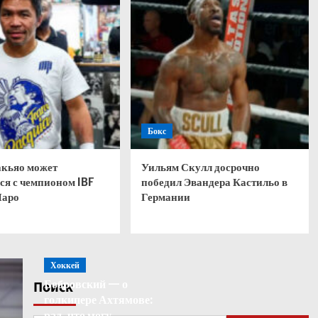
Бокс
кьяо может
Уильям Скулл досрочно
ся с чемпионом IBF
победил Эвандера Кастильо в
Паро
Германии
Хоккей
Бобровский — о
Поиск
голкипере Ахтямове:
рад, что могу