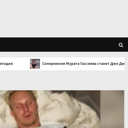
Соперником Мурата Гассиева станет Джо Джойс
П