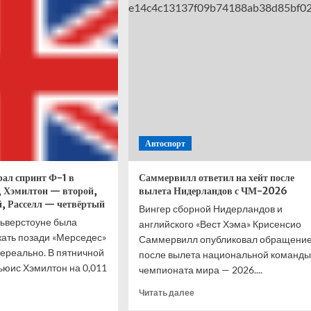
е
станет
итать
Джо
ойного
Джойс
века,
иона-
дяя
Автоспорт
ал спринт Ф-1 в
Саммервилл ответил на хейт после
, Хэмилтон — второй,
вылета Нидерландов с ЧМ-2026
, Расселл — четвёртый
Вингер сборной Нидерландов и
льверстоуне была
английского «Вест Хэма» Крисенсио
жать позади «Мерседес»
Саммервилл опубликовал обращени
нереально. В пятничной
после вылета национальной команды
юис Хэмилтон на 0,011
чемпионата мира — 2026....
Прочитать
Читать далее
итать
больше