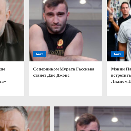
Бокс
Бокс
чше
Соперником Мурата Гассиева
Мэнни Па
станет Джо Джойс
встретить
на-
Лиамом 