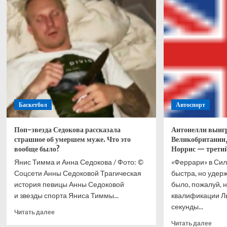
о
Лучш
претендентском
восп
поединке
дост
с
чело
Хосе
чем
Ускатеги
чемп
него
Баскетбол
Автоспорт
Поп-звезда Седокова рассказала
Антонелли выигр
страшное об умершем муже. Что это
Великобритании
вообще было?
Норрис — третий
Янис Тимма и Анна Седокова / Фото: ©
«Феррари» в Си
Соцсети Анны Седоковой Трагическая
быстра, но удер
история певицы Анны Седоковой
было, пожалуй, 
и звезды спорта Яниса Тиммы...
квалификации Ль
секунды...
Прочитать
Читать далее
больше
Проч
Читать далее