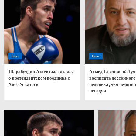
Бокс
Бокс
Шарабутдин Атаев высказался
Ахмед Газгириев: Лу
о претендентском поединке с
воспитать достойного
Хосе Ускатеги
человека, чем чемпио
негодяя