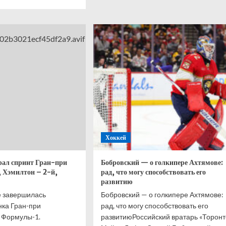
ше
о
Саммервилл
нелли
ответил
рал
на хейт
нт
после
вылета
Нидерландов
кобритании,
с ЧМ-2026
лтон
ой,
ис
й,
Хоккей
елл
ёртый
рал спринт Гран-при
Бобровский — о голкипере Ахтямове:
 Хэмилтон – 2-й,
рад, что могу способствовать его
развитию
е завершилась
Бобровский — о голкипере Ахтямове:
нка Гран-при
рад, что могу способствовать его
 Формулы-1.
развитиюРоссийский вратарь «Торонт