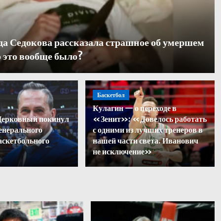
да Седокова рассказала страшное об умершем
 это вообще было?
Баскетбол
Кулагин — о переходе в
вилл ответил на хейт посл
Церковный покинул
«Зенит»: «Довелось работать
енерального
с одними из лучших тренеров в
ландов с ЧМ-2026
аскетбольного
нашей части света. Иванович
не исключение»