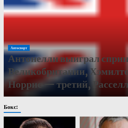
Автоспорт
Антонелли выиграл сприн
Великобритании, Хэмилто
Норрис — третий, Рассел
Бокс: