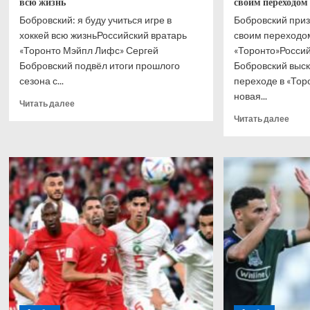
всю жизнь
своим переходо
Бобровский: я буду учиться игре в
Бобровский приз
хоккей всю жизньРоссийский вратарь
своим переходо
«Торонто Мэйпл Лифс» Сергей
«Торонто»Россий
Бобровский подвёл итоги прошлого
Бобровский выск
сезона с...
переходе в «Тор
новая...
Прочитать
Читать далее
больше
Проч
Читать далее
о
боль
Бобровский:
о
я
Бобр
буду
приз
учиться
что
игре
взво
в
свои
хоккей
пере
всю
в
жизнь
«Тор