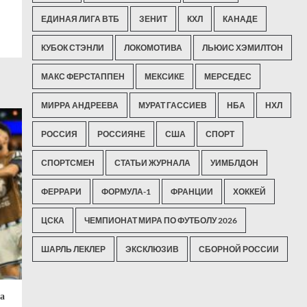
ЕДИНАЯ ЛИГА ВТБ
ЗЕНИТ
КХЛ
КАНАДЕ
КУБОК СТЭНЛИ
ЛОКОМОТИВА
ЛЬЮИС ХЭМИЛТОН
МАКС ФЕРСТАППЕН
МЕКСИКЕ
МЕРСЕДЕС
МИРРА АНДРЕЕВА
МУРАТ ГАССИЕВ
НБА
НХЛ
РОССИЯ
РОССИЯНЕ
США
СПОРТ
СПОРТСМЕН
СТАТЬИ ЖУРНАЛА
УИМБЛДОН
ФЕРРАРИ
ФОРМУЛА-1
ФРАНЦИИ
ХОККЕЙ
ЦСКА
ЧЕМПИОНАТ МИРА ПО ФУТБОЛУ 2026
ШАРЛЬ ЛЕКЛЕР
ЭКСКЛЮЗИВ
СБОРНОЙ РОССИИ
а