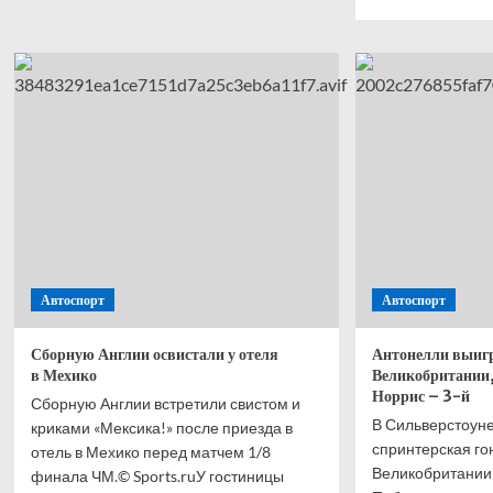
о
боль
Поп-
о
звезда
Анто
Седокова
выиг
рассказала
спри
страшное
Ф-1
об
в
умершем
Вели
муже.
Хэми
Что
—
это
втор
вообще
Норр
было?
—
трети
Автоспорт
Автоспорт
Расс
—
четв
Сборную Англии освистали у отеля
Антонелли выиг
в Мехико
Великобритании,
Норрис – 3-й
Сборную Англии встретили свистом и
В Сильверстоун
криками «Мексика!» после приезда в
спринтерская го
отель в Мехико перед матчем 1/8
Великобритании
финала ЧМ.© Sports.ruУ гостиницы