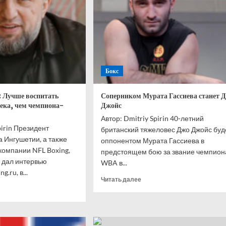
Бокс
: Лучше воспитать
Соперником Мурата Гассиева станет 
века, чем чемпиона-
Джойс
Автор: Dmitriy Spirin 40-летний
pirin Президент
британский тяжеловес Джо Джойс буд
 Ингушетии, а также
оппонентом Мурата Гассиева в
компании NFL Boxing,
предстоящем бою за звание чемпион
 дал интервью
WBA в...
.ru, в...
Прочитать
Читать далее
итать
больше
ше
о
Соперником
ед
Мурата
ириев:
Гассиева