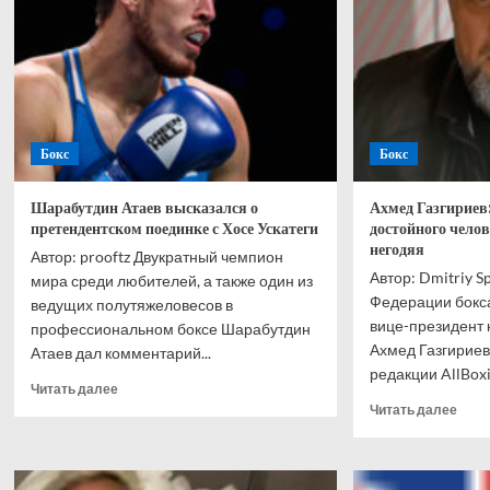
Бокс
Бокс
Шарабутдин Атаев высказался о
Ахмед Газгириев
претендентском поединке с Хосе Ускатеги
достойного чело
негодяя
Автор: prooftz Двукратный чемпион
Автор: Dmitriy S
мира среди любителей, а также один из
Федерации бокса
ведущих полутяжеловесов в
вице-президент 
профессиональном боксе Шарабутдин
Ахмед Газгириев
Атаев дал комментарий...
редакции AllBoxing
Прочитать
Читать далее
больше
Проч
Читать далее
о
боль
Шарабутдин
о
Атаев
Ахм
высказался
Газг