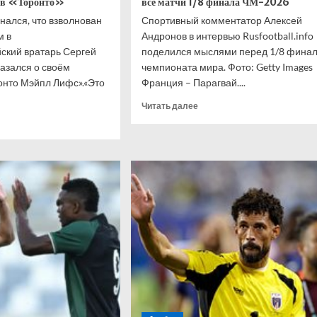
м в «Торонто»
все матчи 1/8 финала ЧМ-2026
нался, что взволнован
Спортивный комментатор Алексей
м в
Андронов в интервью Rusfootball.info
ский вратарь Сергей
поделился мыслями перед 1/8 фина
азался о своём
чемпионата мира. Фото: Getty Images
онто Мэйпл Лифс».«Это
Франция – Парагвай....
Прочитать
Читать далее
больше
итать
о
ше
Известный
комментатор
овский
дал
нался,
прогноз
на
лнован
все
м
матчи
ходом
1/8
финала
онто»
ЧМ-2026