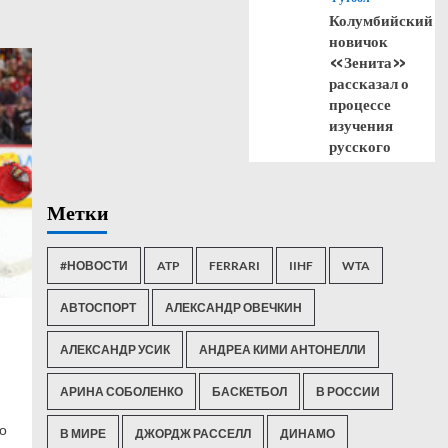
Колумбийский
новичок
«Зенита»
рассказал о
процессе
изучения
русского
Метки
#НОВОСТИ
ATP
FERRARI
IIHF
WTA
АВТОСПОРТ
АЛЕКСАНДР ОВЕЧКИН
АЛЕКСАНДР УСИК
АНДРЕА КИМИ АНТОНЕЛЛИ
АРИНА СОБОЛЕНКО
БАСКЕТБОЛ
В РОССИИ
о
В МИРЕ
ДЖОРДЖ РАССЕЛЛ
ДИНАМО