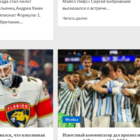
зда стал пилот
Мэйпл Лифс» Сергей Бобровский
альянец Андреа Кими
высказался о встрече...
мпионат Формула-1.
Прочитать
Читать далее
ритании....
больше
о
итать
Бобровский
ше
—
о
нелли
голкипере
рал
Ахтямове:
нт
рад,
-
что
могу
кобритании,
способствовать
лтон
его
развитию
ис
Футбол
нался, что взволнован
Известный комментатор дал прогноз н