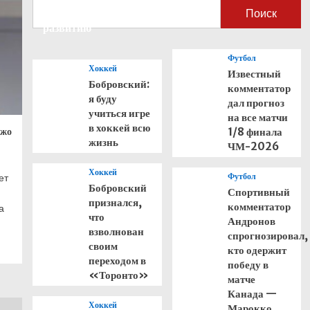
способствовать его
Поиск
развитию
Футбол
Хоккей
Известный
Бобровский:
комментатор
я буду
дал прогноз
учиться игре
на все матчи
в хоккей всю
Джо
1/8 финала
жизнь
ЧМ-2026
Хоккей
Футбол
ет
Бобровский
Спортивный
признался,
комментатор
а
что
Андронов
взволнован
спрогнозировал,
своим
кто одержит
переходом в
победу в
«Торонто»
матче
Канада —
Хоккей
Марокко