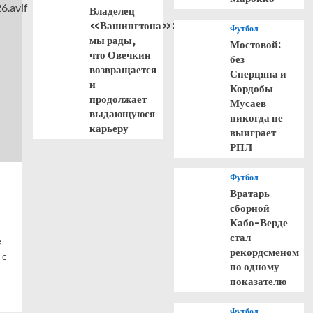
Владелец
«Вашингтона»:
Футбол
мы рады,
Мостовой:
что Овечкин
без
возвращается
Сперцяна и
и
Кордобы
продолжает
Мусаев
выдающуюся
никогда не
карьеру
выиграет
РПЛ
Футбол
Вратарь
сборной
Кабо-Верде
стал
е
рекордсменом
 с
по одному
показателю
Футбол