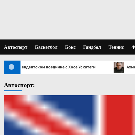
Перейти
к
содержимому
Автоспорт
Баскетбол
Бокс
Гандбол
Теннис
Ф
ком поединке с Хосе Ускатеги
Ахмед Газгириев: Лучш
Автоспорт: