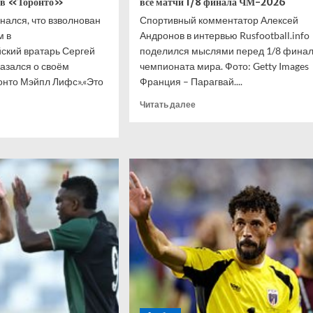
м в «Торонто»
все матчи 1/8 финала ЧМ-2026
нался, что взволнован
Спортивный комментатор Алексей
м в
Андронов в интервью Rusfootball.info
ский вратарь Сергей
поделился мыслями перед 1/8 фина
азался о своём
чемпионата мира. Фото: Getty Images
онто Мэйпл Лифс».«Это
Франция – Парагвай....
Прочитать
Читать далее
больше
итать
о
ше
Известный
комментатор
овский
дал
нался,
прогноз
на
лнован
все
м
матчи
ходом
1/8
финала
онто»
ЧМ-2026