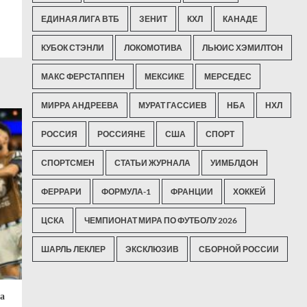
ЕДИНАЯ ЛИГА ВТБ
ЗЕНИТ
КХЛ
КАНАДЕ
КУБОК СТЭНЛИ
ЛОКОМОТИВА
ЛЬЮИС ХЭМИЛТОН
МАКС ФЕРСТАППЕН
МЕКСИКЕ
МЕРСЕДЕС
МИРРА АНДРЕЕВА
МУРАТ ГАССИЕВ
НБА
НХЛ
РОССИЯ
РОССИЯНЕ
США
СПОРТ
СПОРТСМЕН
СТАТЬИ ЖУРНАЛА
УИМБЛДОН
ФЕРРАРИ
ФОРМУЛА-1
ФРАНЦИИ
ХОККЕЙ
ЦСКА
ЧЕМПИОНАТ МИРА ПО ФУТБОЛУ 2026
ШАРЛЬ ЛЕКЛЕР
ЭКСКЛЮЗИВ
СБОРНОЙ РОССИИ
а