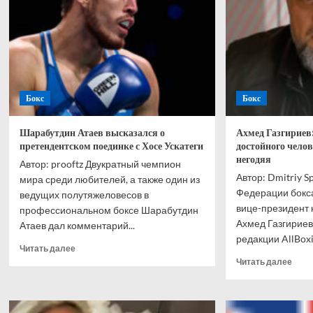
Бокс
Бокс
Шарабутдин Атаев высказался о
Ахмед Газгириев
претендентском поединке с Хосе Ускатеги
достойного чело
негодяя
Автор: prooftz Двукратный чемпион
Автор: Dmitriy S
мира среди любителей, а также один из
Федерации бокса
ведущих полутяжеловесов в
вице-президент 
профессиональном боксе Шарабутдин
Ахмед Газгириев
Атаев дал комментарий...
редакции AllBoxing
Прочитать
Читать далее
больше
Проч
Читать далее
о
боль
Шарабутдин
о
Атаев
Ахм
высказался
Газг