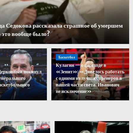
да Седокова рассказала страшное об умершем
 это вообще было?
Баскетбол
Кулагин — о переходе в
вилл ответил на хейт посл
Церковный покинул
«Зенит»: «Довелось работать
енерального
с одними из лучших тренеров в
ландов с ЧМ-2026
аскетбольного
нашей части света. Иванович
не исключение»