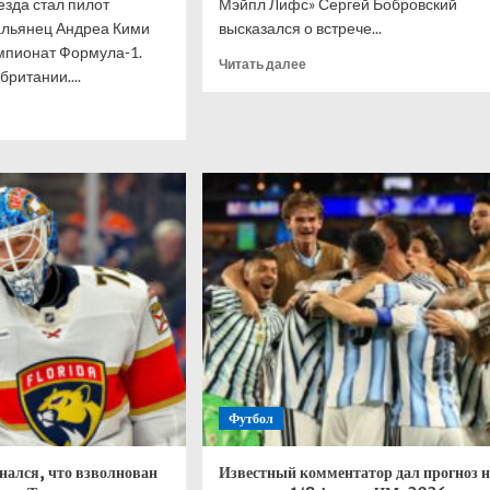
зда стал пилот
Мэйпл Лифс» Сергей Бобровский
альянец Андреа Кими
высказался о встрече...
мпионат Формула-1.
Прочитать
Читать далее
ритании....
больше
о
итать
Бобровский
ше
—
о
нелли
голкипере
рал
Ахтямове:
нт
рад,
-
что
могу
кобритании,
способствовать
лтон
его
развитию
ис
Футбол
нался, что взволнован
Известный комментатор дал прогноз н