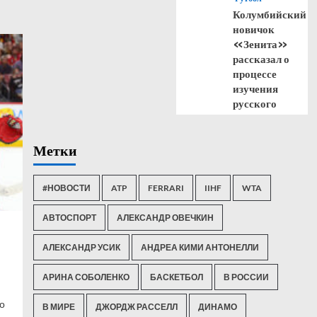
Колумбийский
новичок
«Зенита»
рассказал о
процессе
изучения
русского
Метки
#НОВОСТИ
ATP
FERRARI
IIHF
WTA
АВТОСПОРТ
АЛЕКСАНДР ОВЕЧКИН
АЛЕКСАНДР УСИК
АНДРЕА КИМИ АНТОНЕЛЛИ
АРИНА СОБОЛЕНКО
БАСКЕТБОЛ
В РОССИИ
о
В МИРЕ
ДЖОРДЖ РАССЕЛЛ
ДИНАМО