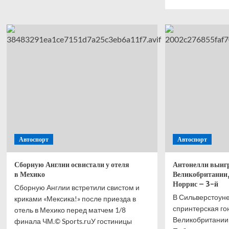
о
боль
Поп-
о
звезда
Анто
Седокова
выиг
рассказала
спри
страшное
Ф-1
об
в
умершем
Вели
муже.
Хэми
Что
—
это
втор
вообще
Норр
было?
—
трети
Автоспорт
Автоспорт
Расс
—
четв
Сборную Англии освистали у отеля
Антонелли выиг
в Мехико
Великобритании,
Норрис – 3-й
Сборную Англии встретили свистом и
В Сильверстоун
криками «Мексика!» после приезда в
спринтерская го
отель в Мехико перед матчем 1/8
Великобритании
финала ЧМ.© Sports.ruУ гостиницы