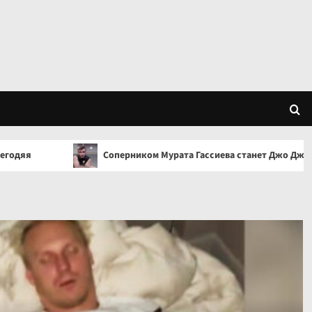
Соперником Мурата Гассиева станет Джо Джойс
П