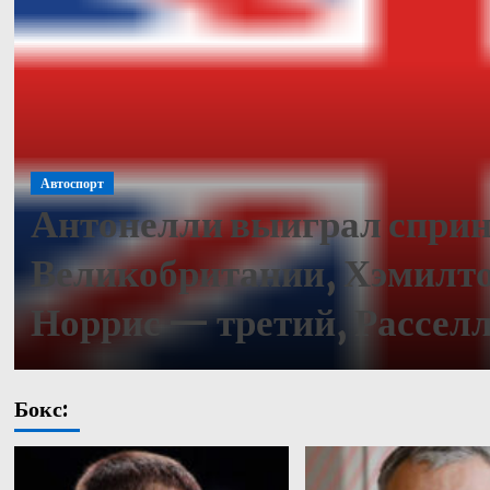
Автоспорт
Антонелли выиграл сприн
Великобритании, Хэмилто
Норрис — третий, Рассел
Бокс: