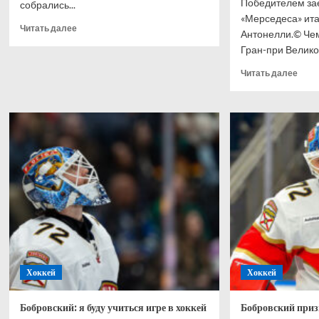
Победителем зае
собрались...
«Мерседеса» ит
Прочитать
Читать далее
Антонелли.© Че
больше
Гран-при Великоб
о
Сборную
Проч
Читать далее
Англии
боль
освистали
о
у отеля
Анто
в Мехико
выиг
спри
Гран
при
Вели
Хэми
–
2-
й,
Норр
–
Хоккей
Хоккей
3-
й
Бобровский: я буду учиться игре в хоккей
Бобровский приз