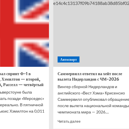
е
станет
итать
Джо
ойного
Джойс
века,
иона-
дяя
Автоспорт
ал спринт Ф-1 в
Саммервилл ответил на хейт после
, Хэмилтон — второй,
вылета Нидерландов с ЧМ-2026
, Расселл — четвёртый
Вингер сборной Нидерландов и
льверстоуне была
английского «Вест Хэма» Крисенсио
жать позади «Мерседес»
Саммервилл опубликовал обращени
нереально. В пятничной
после вылета национальной команды
юис Хэмилтон на 0,011
чемпионата мира — 2026....
Прочитать
Читать далее
итать
больше