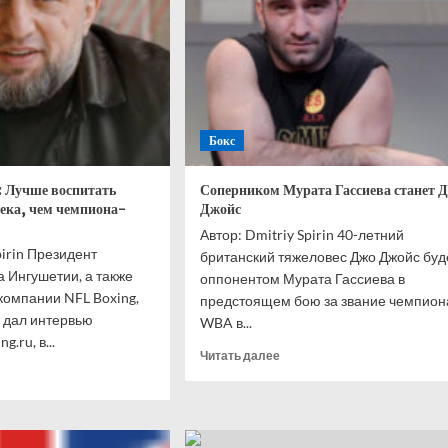
Бокс
: Лучше воспитать
Соперником Мурата Гассиева станет 
века, чем чемпиона-
Джойс
Автор: Dmitriy Spirin 40-летний
pirin Президент
британский тяжеловес Джо Джойс буд
 Ингушетии, а также
оппонентом Мурата Гассиева в
компании NFL Boxing,
предстоящем бою за звание чемпион
 дал интервью
WBA в...
.ru, в...
Прочитать
Читать далее
итать
больше
ше
о
Соперником
ед
Мурата
ириев:
Гассиева