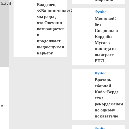
Владелец
«Вашингтона»:
Футбол
мы рады,
Мостовой:
что Овечкин
без
возвращается
Сперцяна и
и
Кордобы
продолжает
Мусаев
выдающуюся
никогда не
карьеру
выиграет
РПЛ
Футбол
Вратарь
сборной
Кабо-Верде
стал
е
рекордсменом
 с
по одному
показателю
Футбол