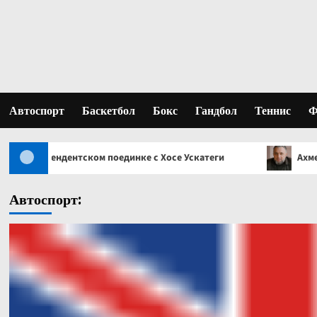
Перейти
к
содержимому
Автоспорт
Баскетбол
Бокс
Гандбол
Теннис
Ф
ком поединке с Хосе Ускатеги
Ахмед Газгириев: Лучш
Автоспорт: