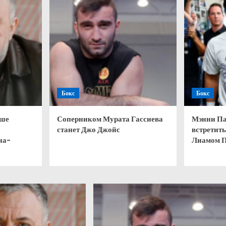
Бокс
Бокс
чше
Соперником Мурата Гассиева
Мэнни Па
станет Джо Джойс
встретить
на-
Лиамом 