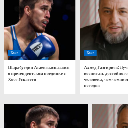
Бокс
Бокс
Шарабутдин Атаев высказался
Ахмед Газгириев: Лу
о претендентском поединке с
воспитать достойного
Хосе Ускатеги
человека, чем чемпио
негодяя