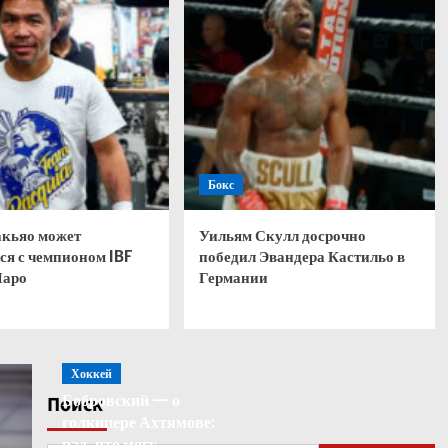
Бокс
кьяо может
Уильям Скулл досрочно
ся с чемпионом IBF
победил Эвандера Кастильо в
Паро
Германии
Хоккей
Бобровский — о
Поиск
голкипере Ахтямове:
рад, что могу