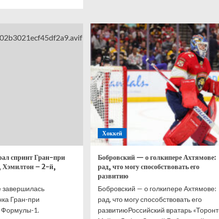
ше
о
Саммервилл
нелли
ответил
рал
на хейт
нт
после
вылета
Нидерландов
кобритании,
с ЧМ-2026
лтон
ой,
ис
й,
Хоккей
елл
ёртый
рал спринт Гран-при
Бобровский — о голкипере Ахтямове:
 Хэмилтон – 2-й,
рад, что могу способствовать его
развитию
е завершилась
Бобровский — о голкипере Ахтямове:
нка Гран-при
рад, что могу способствовать его
 Формулы-1.
развитиюРоссийский вратарь «Торонт