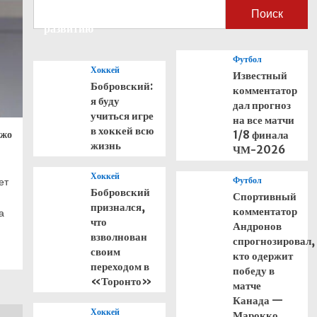
способствовать его
Поиск
развитию
Футбол
Хоккей
Известный
Бобровский:
комментатор
я буду
дал прогноз
учиться игре
на все матчи
в хоккей всю
Джо
1/8 финала
жизнь
ЧМ-2026
Хоккей
Футбол
ет
Бобровский
Спортивный
признался,
комментатор
а
что
Андронов
взволнован
спрогнозировал,
своим
кто одержит
переходом в
победу в
«Торонто»
матче
Канада —
Хоккей
Марокко