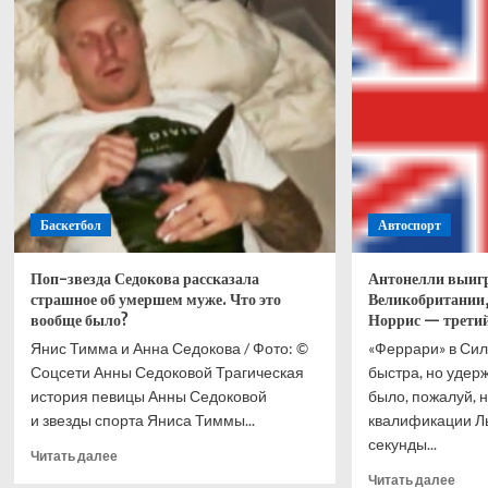
о
Лучш
претендентском
восп
поединке
дост
с
чело
Хосе
чем
Ускатеги
чемп
него
Баскетбол
Автоспорт
Поп-звезда Седокова рассказала
Антонелли выигр
страшное об умершем муже. Что это
Великобритании
вообще было?
Норрис — третий
Янис Тимма и Анна Седокова / Фото: ©
«Феррари» в Си
Соцсети Анны Седоковой Трагическая
быстра, но удер
история певицы Анны Седоковой
было, пожалуй, 
и звезды спорта Яниса Тиммы...
квалификации Ль
секунды...
Прочитать
Читать далее
больше
Проч
Читать далее