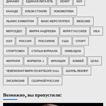
ДИНАМО
ЕДИНАЯ ЛИГА ВТБ
ЗЕНИТ
КХЛ
КАНАДЕ
КУБОК СТЭНЛИ
ЛОКОМОТИВА
ЛЬЮИС ХЭМИЛТОН
МАКС ФЕРСТАППЕН
МЕКСИКЕ
МЕРСЕДЕС
МИРРА АНДРЕЕВА
МУРАТ ГАССИЕВ
НБА
НХЛ
РОССИЯ
РОССИЯНЕ
США
СПОРТ
СПОРТСМЕН
СТАТЬИ ЖУРНАЛА
УИМБЛДОН
ФЕРРАРИ
ФОРМУЛА-1
ФРАНЦИИ
ХОККЕЙ
ЦСКА
ЧЕМПИОНАТ МИРА ПО ФУТБОЛУ 2026
ШАРЛЬ ЛЕКЛЕР
ЭКСКЛЮЗИВ
СБОРНОЙ РОССИИ
Возможно, вы пропустили: