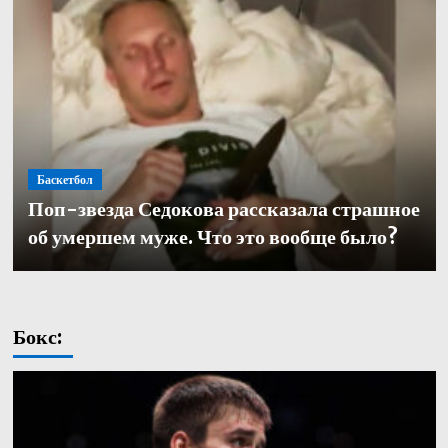
Баскетбол
Баскетбол
Поп-звезда Седокова рассказала страшное
Баскетбол
Кулагин — о переходе в «Зенит»: «Довелось
Александр Церковный покинул должность
об умершем муже. Что это вообще было?
работать с одними из лучших тренеров в нашей части
генерального директора баскетбольного «Зенита»
света. Иванович не исключение»
Бокс: