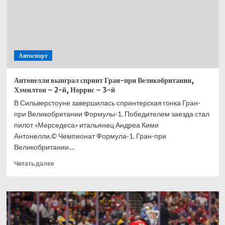
Автоспорт
Антонелли выиграл спринт Гран-при Великобритании,
Хэмилтон – 2-й, Норрис – 3-й
В Сильверстоуне завершилась спринтерская гонка Гран-
при Великобритании Формулы-1. Победителем заезда стал
пилот «Мерседеса» итальянец Андреа Кими
Антонелли.© Чемпионат Формула-1. Гран-при
Великобритании....
Прочитать
Читать далее
больше
о
Антонелли
выиграл
спринт
Гран-