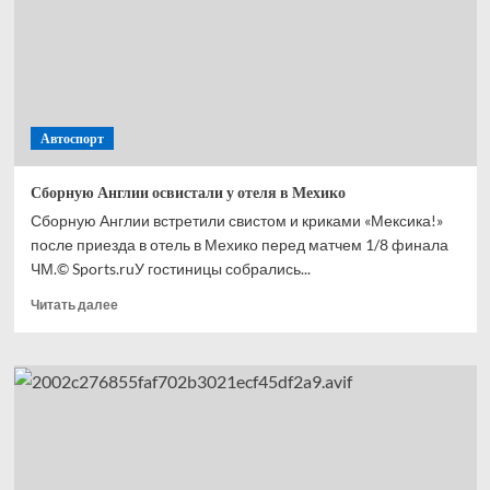
с ЧМ-2026
Автоспорт
Сборную Англии освистали у отеля в Мехико
Сборную Англии встретили свистом и криками «Мексика!»
после приезда в отель в Мехико перед матчем 1/8 финала
ЧМ.© Sports.ruУ гостиницы собрались...
Прочитать
Читать далее
больше
о
Сборную
Англии
освистали
у отеля
в Мехико