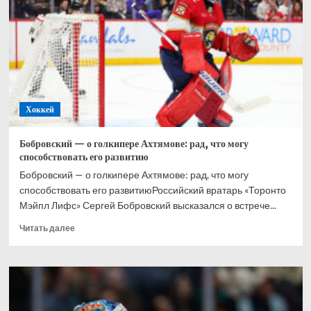
при
Великобритании,
Хэмилтон
–
2-
й,
Норрис
–
Хоккей
3-
й
Бобровский — о голкипере Ахтямове: рад, что могу
способствовать его развитию
Бобровский — о голкипере Ахтямове: рад, что могу
способствовать его развитиюРоссийский вратарь «Торонто
Мэйпл Лифс» Сергей Бобровский высказался о встрече...
Прочитать
Читать далее
больше
о
Бобровский
—
о
голкипере