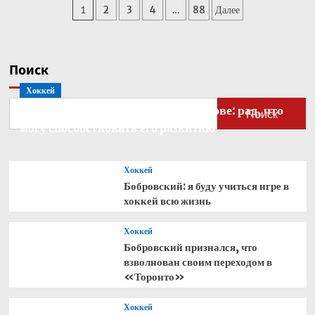
Пагинация
1
2
3
4
…
88
Далее
Кабо-
Верде
записей
стал
рекордсменом
по
Поиск
одному
Хоккей
показателю
Бобровский — о голкипере Ахтямове: рад, что
Поиск
могу способствовать его развитию
Хоккей
Бобровский: я буду учиться игре в
хоккей всю жизнь
Хоккей
Бобровский признался, что
взволнован своим переходом в
«Торонто»
Хоккей