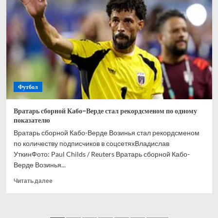
и
Кордобы
Мусаев
никогда
не
выиграет
РПЛ
Футбол
Вратарь сборной Кабо-Верде стал рекордсменом по одному
показателю
Вратарь сборной Кабо-Верде Возинья стал рекордсменом
по количеству подписчиков в соцсетяхВладислав
УткинФото: Paul Childs / Reuters Вратарь сборной Кабо-
Верде Возинья...
Прочитать
Читать далее
больше
о
Вратарь
сборной