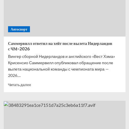
—
второй,
Норрис
—
третий,
Автоспорт
Расселл
—
четвёртый
Саммервилл ответил на хейт после вылета Нидерландов
с ЧМ-2026
Вингер сборной Нидерландов и английского «Вест Хэма»
Крисенсио Саммервилл опубликовал обращение после
вылета национальной команды с чемпионата мира —
2026....
Прочитать
Читать далее
больше
о
Саммервилл
ответил
на хейт
после
вылета
Нидерландов