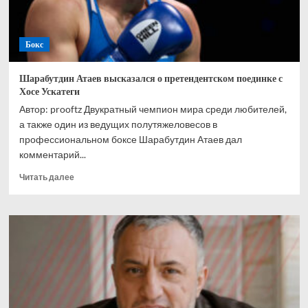
Бокс
Шарабутдин Атаев высказался о претендентском поединке с
Хосе Ускатеги
Автор: prooftz Двукратный чемпион мира среди любителей,
а также один из ведущих полутяжеловесов в
профессиональном боксе Шарабутдин Атаев дал
комментарий...
Прочитать
Читать далее
больше
о
Шарабутдин
Атаев
высказался
о
претендентском
поединке
с
Хосе