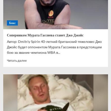
негодяя
Бокс
Соперником Мурата Гассиева станет Джо Джойс
Автор: Dmitriy Spirin 40-летний британский тяжеловес Джо
Джойс будет оппонентом Мурата Гассиева в предстоящем
бою за звание чемпиона WBA в...
Прочитать
Читать далее
больше
о
Соперником
Мурата
Гассиева
станет
Джо
Джойс