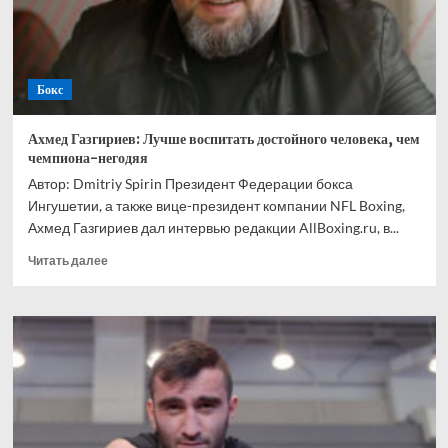
Ускатеги
Бокс
Ахмед Газгириев: Лучше воспитать достойного человека, чем
чемпиона-негодяя
Автор: Dmitriy Spirin Президент Федерации бокса
Ингушетии, а также вице-президент компании NFL Boxing,
Ахмед Газгириев дал интервью редакции AllBoxing.ru, в...
Прочитать
Читать далее
больше
о
Ахмед
Газгириев:
Лучше
воспитать
достойного
человека,
чем
чемпиона-