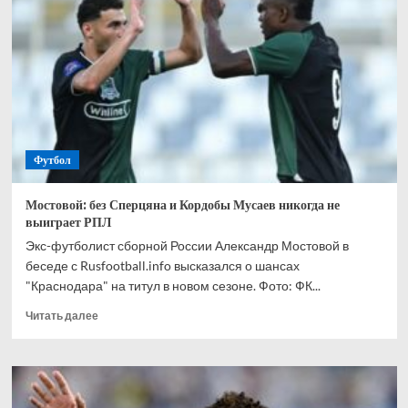
спрогнозировал,
кто
одержит
победу
в
матче
Канада
—
Марокко
Футбол
Мостовой: без Сперцяна и Кордобы Мусаев никогда не
выиграет РПЛ
Экс-футболист сборной России Александр Мостовой в
беседе с Rusfootball.info высказался о шансах
"Краснодара" на титул в новом сезоне. Фото: ФК...
Прочитать
Читать далее
больше
о
Мостовой:
без
Сперцяна