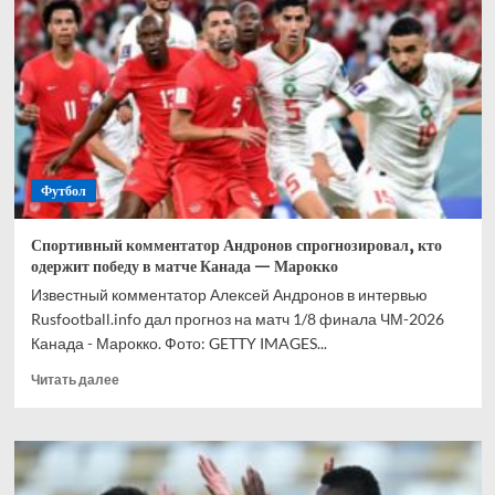
прогноз
на
все
матчи
1/8
финала
ЧМ-2026
Футбол
Спортивный комментатор Андронов спрогнозировал, кто
одержит победу в матче Канада — Марокко
Известный комментатор Алексей Андронов в интервью
Rusfootball.info дал прогноз на матч 1/8 финала ЧМ-2026
Канада - Марокко. Фото: GETTY IMAGES...
Прочитать
Читать далее
больше
о
Спортивный
комментатор
Андронов