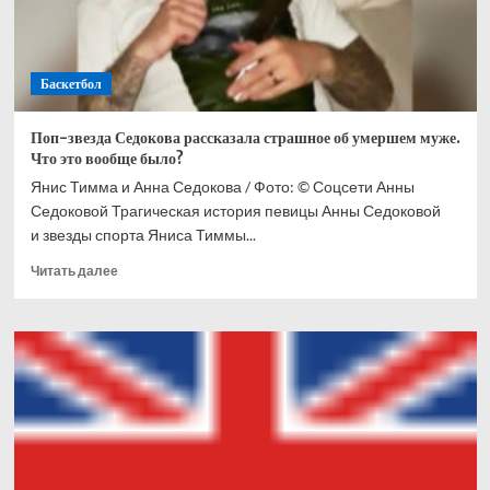
Баскетбол
Поп-звезда Седокова рассказала страшное об умершем муже.
Что это вообще было?
Янис Тимма и Анна Седокова / Фото: © Соцсети Анны
Седоковой Трагическая история певицы Анны Седоковой
и звезды спорта Яниса Тиммы...
Прочитать
Читать далее
больше
о
Поп-
звезда
Седокова
рассказала
страшное
об
умершем
муже.