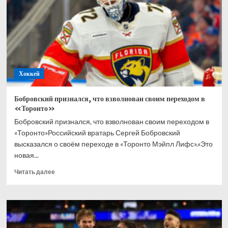
в
хоккей
всю
жизнь
Хоккей
Бобровский признался, что взволнован своим переходом в
«Торонто»
Бобровский признался, что взволнован своим переходом в
«Торонто»Российский вратарь Сергей Бобровский
высказался о своём переходе в «Торонто Мэйпл Лифс».«Это
новая...
Прочитать
Читать далее
больше
о
Бобровский
признался,
что