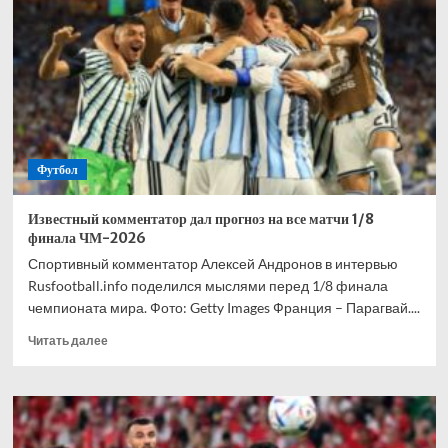
взволнован
своим
переходом
в
«Торонто»
Футбол
Известный комментатор дал прогноз на все матчи 1/8
финала ЧМ-2026
Спортивный комментатор Алексей Андронов в интервью
Rusfootball.info поделился мыслями перед 1/8 финала
чемпионата мира. Фото: Getty Images Франция – Парагвай....
Прочитать
Читать далее
больше
о
Известный
комментатор
дал