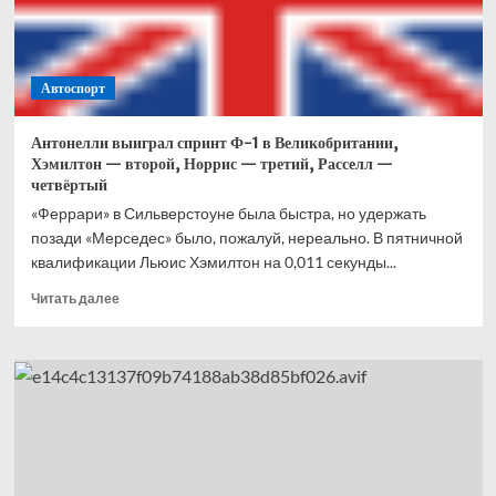
Что
это
вообще
было?
Автоспорт
Антонелли выиграл спринт Ф-1 в Великобритании,
Хэмилтон — второй, Норрис — третий, Расселл —
четвёртый
«Феррари» в Сильверстоуне была быстра, но удержать
позади «Мерседес» было, пожалуй, нереально. В пятничной
квалификации Льюис Хэмилтон на 0,011 секунды...
Прочитать
Читать далее
больше
о
Антонелли
выиграл
спринт
Ф-1
в
Великобритании,
Хэмилтон