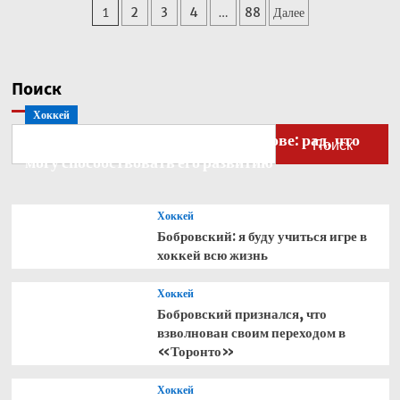
Пагинация
1
2
3
4
…
88
Далее
Кабо-
Верде
записей
стал
рекордсменом
по
Поиск
одному
Хоккей
показателю
Бобровский — о голкипере Ахтямове: рад, что
Поиск
могу способствовать его развитию
Хоккей
Бобровский: я буду учиться игре в
хоккей всю жизнь
Хоккей
Бобровский признался, что
взволнован своим переходом в
«Торонто»
Хоккей