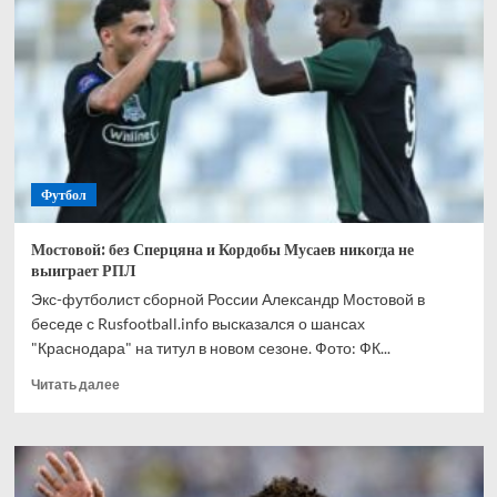
спрогнозировал,
кто
одержит
победу
в
матче
Канада
—
Марокко
Футбол
Мостовой: без Сперцяна и Кордобы Мусаев никогда не
выиграет РПЛ
Экс-футболист сборной России Александр Мостовой в
беседе с Rusfootball.info высказался о шансах
"Краснодара" на титул в новом сезоне. Фото: ФК...
Прочитать
Читать далее
больше
о
Мостовой:
без
Сперцяна