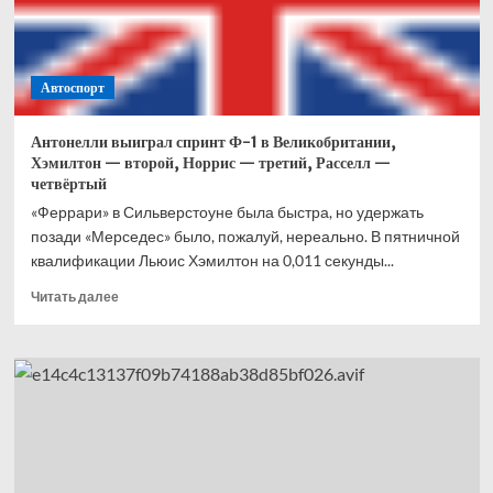
Что
это
вообще
было?
Автоспорт
Антонелли выиграл спринт Ф-1 в Великобритании,
Хэмилтон — второй, Норрис — третий, Расселл —
четвёртый
«Феррари» в Сильверстоуне была быстра, но удержать
позади «Мерседес» было, пожалуй, нереально. В пятничной
квалификации Льюис Хэмилтон на 0,011 секунды...
Прочитать
Читать далее
больше
о
Антонелли
выиграл
спринт
Ф-1
в
Великобритании,
Хэмилтон