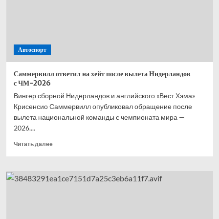
—
второй,
Норрис
—
третий,
Автоспорт
Расселл
—
четвёртый
Саммервилл ответил на хейт после вылета Нидерландов
с ЧМ-2026
Вингер сборной Нидерландов и английского «Вест Хэма»
Крисенсио Саммервилл опубликовал обращение после
вылета национальной команды с чемпионата мира —
2026....
Прочитать
Читать далее
больше
о
Саммервилл
ответил
на хейт
после
вылета
Нидерландов