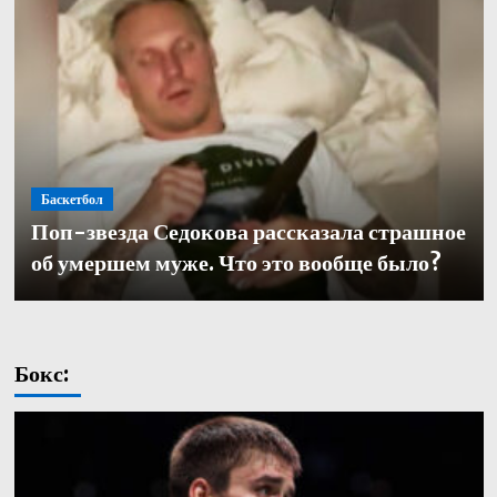
Баскетбол
Баскетбол
Поп-звезда Седокова рассказала страшное
Баскетбол
Кулагин — о переходе в «Зенит»: «Довелось
Александр Церковный покинул должность
об умершем муже. Что это вообще было?
работать с одними из лучших тренеров в нашей части
генерального директора баскетбольного «Зенита»
света. Иванович не исключение»
Бокс: