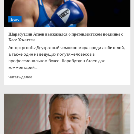
Бокс
Шарабутдин Атаев высказался о претендентском поединке с
Хосе Ускатеги
Автор: prooftz Двукратный чемпион мира среди любителей,
а также один из ведущих полутяжеловесов в
профессиональном боксе Шарабутдин Атаев дал
комментарий...
Прочитать
Читать далее
больше
о
Шарабутдин
Атаев
высказался
о
претендентском
поединке
с
Хосе