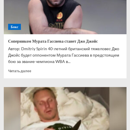
негодяя
Бокс
Соперником Мурата Гассиева станет Джо Джойс
Автор: Dmitriy Spirin 40-летний британский тяжеловес Джо
Джойс будет оппонентом Мурата Гассиева в предстоящем
бою за звание чемпиона WBA в...
Прочитать
Читать далее
больше
о
Соперником
Мурата
Гассиева
станет
Джо
Джойс