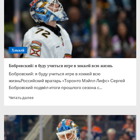
Ахтямове:
рад,
что
могу
способствовать
его
развитию
Хоккей
Бобровский: я буду учиться игре в хоккей всю жизнь
Бобровский: я буду учиться игре в хоккей всю
жизньРоссийский вратарь «Торонто Мэйпл Лифс» Сергей
Бобровский подвёл итоги прошлого сезона с...
Прочитать
Читать далее
больше
о
Бобровский:
я
буду
учиться
игре