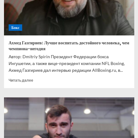
Ускатеги
Бокс
Ахмед Газгириев: Лучше воспитать достойного человека, чем
чемпиона-негодяя
Автор: Dmitriy Spirin Президент Федерации бокса
Ингушетии, а также вице-президент компании NFL Boxing,
Ахмед Газгириев дал интервью редакции AllBoxing.ru, в...
Прочитать
Читать далее
больше
о
Ахмед
Газгириев:
Лучше
воспитать
достойного
человека,
чем
чемпиона-