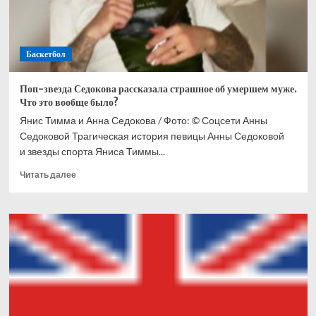
Баскетбол
Поп-звезда Седокова рассказала страшное об умершем муже.
Что это вообще было?
Янис Тимма и Анна Седокова / Фото: © Соцсети Анны
Седоковой Трагическая история певицы Анны Седоковой
и звезды спорта Яниса Тиммы...
Прочитать
Читать далее
больше
о
Поп-
звезда
Седокова
рассказала
страшное
об
умершем
муже.