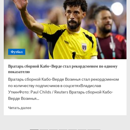
и
Кордобы
Мусаев
никогда
не
выиграет
РПЛ
Футбол
Вратарь сборной Кабо-Верде стал рекордсменом по одному
показателю
Вратарь сборной Кабо-Верде Возинья стал рекордсменом
по количеству подписчиков в соцсетяхВладислав
УткинФото: Paul Childs / Reuters Вратарь сборной Кабо-
Верде Возинья...
Прочитать
Читать далее
больше
о
Вратарь
сборной