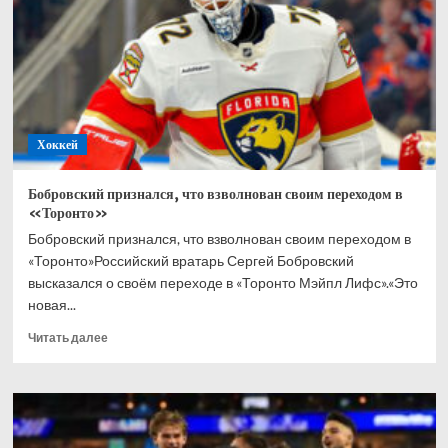
в
хоккей
всю
жизнь
Хоккей
Бобровский признался, что взволнован своим переходом в
«Торонто»
Бобровский признался, что взволнован своим переходом в
«Торонто»Российский вратарь Сергей Бобровский
высказался о своём переходе в «Торонто Мэйпл Лифс».«Это
новая...
Прочитать
Читать далее
больше
о
Бобровский
признался,
что