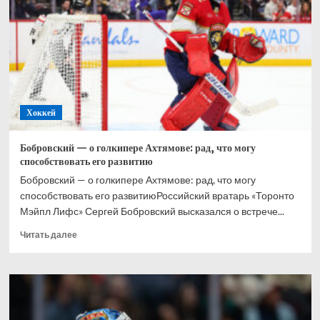
при
Великобритании,
Хэмилтон
–
2-
й,
Норрис
–
Хоккей
3-
й
Бобровский — о голкипере Ахтямове: рад, что могу
способствовать его развитию
Бобровский — о голкипере Ахтямове: рад, что могу
способствовать его развитиюРоссийский вратарь «Торонто
Мэйпл Лифс» Сергей Бобровский высказался о встрече...
Прочитать
Читать далее
больше
о
Бобровский
—
о
голкипере