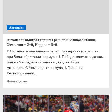
Автоспорт
Антонелли выиграл спринт Гран-при Великобритании,
Хэмилтон – 2-й, Норрис – 3-й
В Сильверстоуне завершилась спринтерская гонка Гран-
при Великобритании Формулы-1. Победителем заезда стал
пилот «Мерседеса» итальянец Андреа Кими
Антонелли.© Чемпионат Формула-1. Гран-при
Великобритании....
Прочитать
Читать далее
больше
о
Антонелли
выиграл
спринт
Гран-