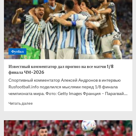
взволнован
своим
переходом
в
«Торонто»
Футбол
Известный комментатор дал прогноз на все матчи 1/8
финала ЧМ-2026
Спортивный комментатор Алексей Андронов в интервью
Rusfootball.info поделился мыслями перед 1/8 финала
чемпионата мира. Фото: Getty Images Франция – Парагвай....
Прочитать
Читать далее
больше
о
Известный
комментатор
дал