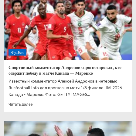
прогноз
на
все
матчи
1/8
финала
ЧМ-2026
Футбол
Спортивный комментатор Андронов спрогнозировал, кто
одержит победу в матче Канада — Марокко
Известный комментатор Алексей Андронов в интервью
Rusfootball.info дал прогноз на матч 1/8 финала ЧМ-2026
Канада - Марокко. Фото: GETTY IMAGES...
Прочитать
Читать далее
больше
о
Спортивный
комментатор
Андронов