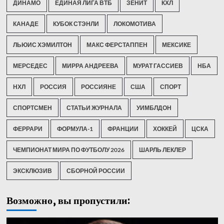
ДИНАМО
ЕДИНАЯ ЛИГА ВТБ
ЗЕНИТ
КХЛ
КАНАДЕ
КУБОК СТЭНЛИ
ЛОКОМОТИВА
ЛЬЮИС ХЭМИЛТОН
МАКС ФЕРСТАППЕН
МЕКСИКЕ
МЕРСЕДЕС
МИРРА АНДРЕЕВА
МУРАТ ГАССИЕВ
НБА
НХЛ
РОССИЯ
РОССИЯНЕ
США
СПОРТ
СПОРТСМЕН
СТАТЬИ ЖУРНАЛА
УИМБЛДОН
ФЕРРАРИ
ФОРМУЛА-1
ФРАНЦИИ
ХОККЕЙ
ЦСКА
ЧЕМПИОНАТ МИРА ПО ФУТБОЛУ 2026
ШАРЛЬ ЛЕКЛЕР
ЭКСКЛЮЗИВ
СБОРНОЙ РОССИИ
Возможно, вы пропустили: