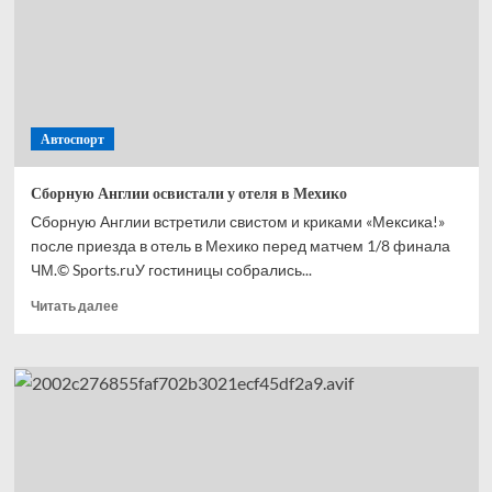
с ЧМ-2026
Автоспорт
Сборную Англии освистали у отеля в Мехико
Сборную Англии встретили свистом и криками «Мексика!»
после приезда в отель в Мехико перед матчем 1/8 финала
ЧМ.© Sports.ruУ гостиницы собрались...
Прочитать
Читать далее
больше
о
Сборную
Англии
освистали
у отеля
в Мехико