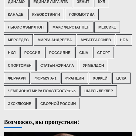
ДИНАМО
ЕДИНАЯ ЛИГА ВТБ
ЗЕНИТ
КХЛ
КАНАДЕ
КУБОК СТЭНЛИ
ЛОКОМОТИВА
ЛЬЮИС ХЭМИЛТОН
МАКС ФЕРСТАППЕН
МЕКСИКЕ
МЕРСЕДЕС
МИРРА АНДРЕЕВА
МУРАТ ГАССИЕВ
НБА
НХЛ
РОССИЯ
РОССИЯНЕ
США
СПОРТ
СПОРТСМЕН
СТАТЬИ ЖУРНАЛА
УИМБЛДОН
ФЕРРАРИ
ФОРМУЛА-1
ФРАНЦИИ
ХОККЕЙ
ЦСКА
ЧЕМПИОНАТ МИРА ПО ФУТБОЛУ 2026
ШАРЛЬ ЛЕКЛЕР
ЭКСКЛЮЗИВ
СБОРНОЙ РОССИИ
Возможно, вы пропустили: