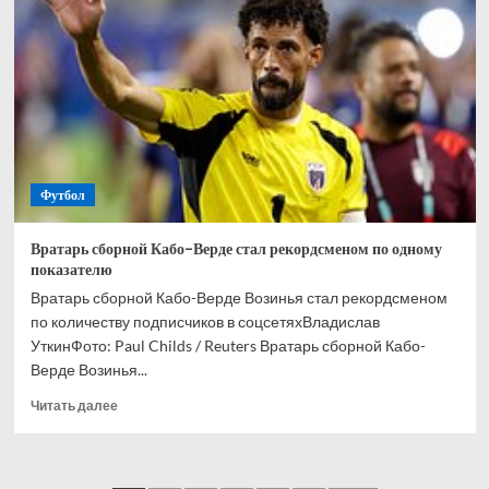
и
Кордобы
Мусаев
никогда
не
выиграет
РПЛ
Футбол
Вратарь сборной Кабо-Верде стал рекордсменом по одному
показателю
Вратарь сборной Кабо-Верде Возинья стал рекордсменом
по количеству подписчиков в соцсетяхВладислав
УткинФото: Paul Childs / Reuters Вратарь сборной Кабо-
Верде Возинья...
Прочитать
Читать далее
больше
о
Вратарь
сборной