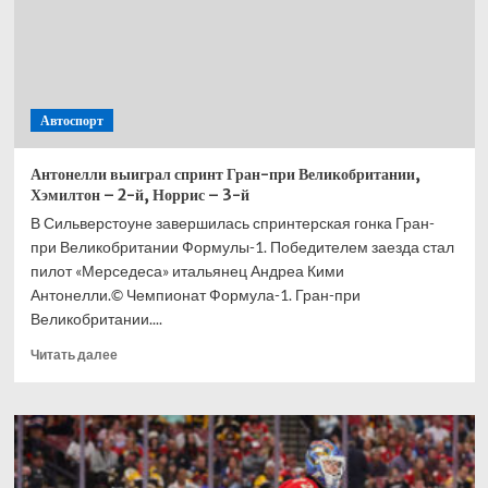
Автоспорт
Антонелли выиграл спринт Гран-при Великобритании,
Хэмилтон – 2-й, Норрис – 3-й
В Сильверстоуне завершилась спринтерская гонка Гран-
при Великобритании Формулы-1. Победителем заезда стал
пилот «Мерседеса» итальянец Андреа Кими
Антонелли.© Чемпионат Формула-1. Гран-при
Великобритании....
Прочитать
Читать далее
больше
о
Антонелли
выиграл
спринт
Гран-