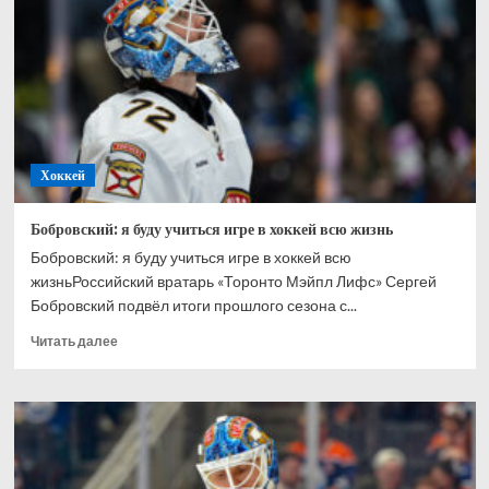
Ахтямове:
рад,
что
могу
способствовать
его
развитию
Хоккей
Бобровский: я буду учиться игре в хоккей всю жизнь
Бобровский: я буду учиться игре в хоккей всю
жизньРоссийский вратарь «Торонто Мэйпл Лифс» Сергей
Бобровский подвёл итоги прошлого сезона с...
Прочитать
Читать далее
больше
о
Бобровский:
я
буду
учиться
игре