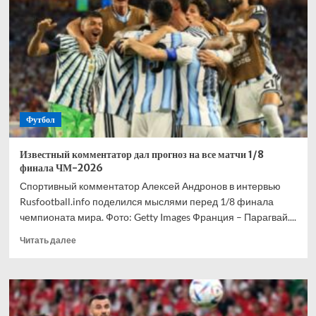
взволнован
своим
переходом
в
«Торонто»
Футбол
Известный комментатор дал прогноз на все матчи 1/8
финала ЧМ-2026
Спортивный комментатор Алексей Андронов в интервью
Rusfootball.info поделился мыслями перед 1/8 финала
чемпионата мира. Фото: Getty Images Франция – Парагвай....
Прочитать
Читать далее
больше
о
Известный
комментатор
дал