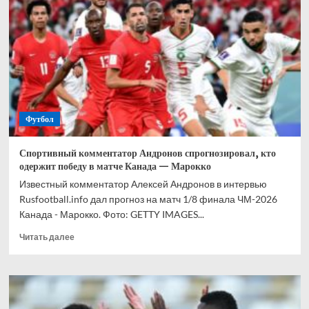
прогноз
на
все
матчи
1/8
финала
ЧМ-2026
Футбол
Спортивный комментатор Андронов спрогнозировал, кто
одержит победу в матче Канада — Марокко
Известный комментатор Алексей Андронов в интервью
Rusfootball.info дал прогноз на матч 1/8 финала ЧМ-2026
Канада - Марокко. Фото: GETTY IMAGES...
Прочитать
Читать далее
больше
о
Спортивный
комментатор
Андронов