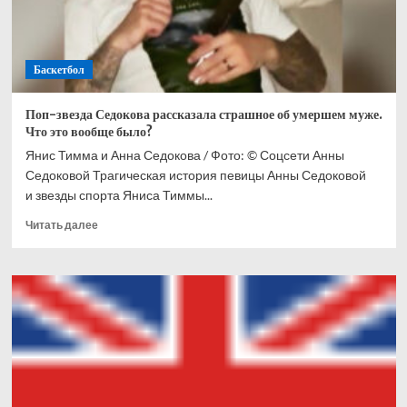
Баскетбол
Поп-звезда Седокова рассказала страшное об умершем муже.
Что это вообще было?
Янис Тимма и Анна Седокова / Фото: © Соцсети Анны
Седоковой Трагическая история певицы Анны Седоковой
и звезды спорта Яниса Тиммы...
Прочитать
Читать далее
больше
о
Поп-
звезда
Седокова
рассказала
страшное
об
умершем
муже.