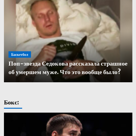
Баскетбол
Баскетбол
Поп-звезда Седокова рассказала страшное
Баскетбол
Кулагин — о переходе в «Зенит»: «Довелось
Александр Церковный покинул должность
об умершем муже. Что это вообще было?
работать с одними из лучших тренеров в нашей части
генерального директора баскетбольного «Зенита»
света. Иванович не исключение»
Бокс: