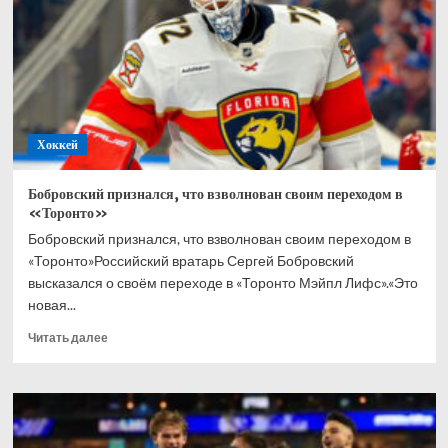
в
хоккей
всю
жизнь
Хоккей
Бобровский признался, что взволнован своим переходом в
«Торонто»
Бобровский признался, что взволнован своим переходом в
«Торонто»Российский вратарь Сергей Бобровский
высказался о своём переходе в «Торонто Мэйпл Лифс».«Это
новая...
Прочитать
Читать далее
больше
о
Бобровский
признался,
что