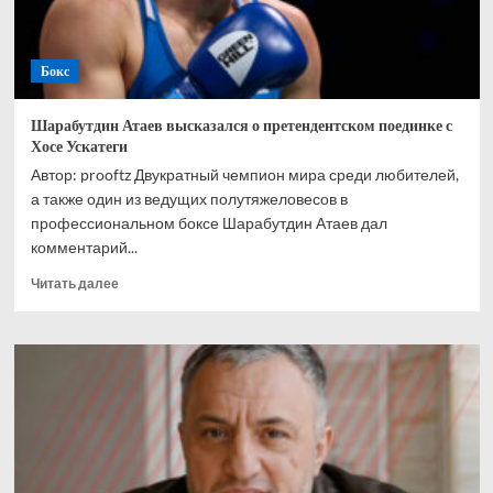
Бокс
Шарабутдин Атаев высказался о претендентском поединке с
Хосе Ускатеги
Автор: prooftz Двукратный чемпион мира среди любителей,
а также один из ведущих полутяжеловесов в
профессиональном боксе Шарабутдин Атаев дал
комментарий...
Прочитать
Читать далее
больше
о
Шарабутдин
Атаев
высказался
о
претендентском
поединке
с
Хосе