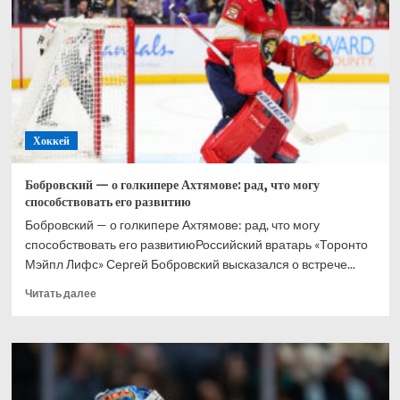
при
Великобритании,
Хэмилтон
–
2-
й,
Норрис
–
Хоккей
3-
й
Бобровский — о голкипере Ахтямове: рад, что могу
способствовать его развитию
Бобровский — о голкипере Ахтямове: рад, что могу
способствовать его развитиюРоссийский вратарь «Торонто
Мэйпл Лифс» Сергей Бобровский высказался о встрече...
Прочитать
Читать далее
больше
о
Бобровский
—
о
голкипере