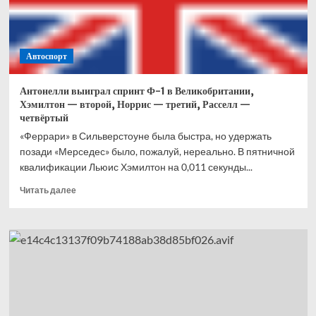
Что
это
вообще
было?
Автоспорт
Антонелли выиграл спринт Ф-1 в Великобритании,
Хэмилтон — второй, Норрис — третий, Расселл —
четвёртый
«Феррари» в Сильверстоуне была быстра, но удержать
позади «Мерседес» было, пожалуй, нереально. В пятничной
квалификации Льюис Хэмилтон на 0,011 секунды...
Прочитать
Читать далее
больше
о
Антонелли
выиграл
спринт
Ф-1
в
Великобритании,
Хэмилтон