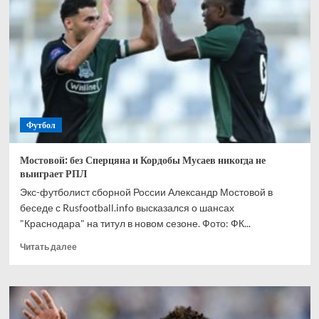
спрогнозировал,
кто
одержит
победу
в
матче
Канада
—
Марокко
Футбол
Мостовой: без Сперцяна и Кордобы Мусаев никогда не
выиграет РПЛ
Экс-футболист сборной России Александр Мостовой в
беседе с Rusfootball.info высказался о шансах
"Краснодара" на титул в новом сезоне. Фото: ФК...
Прочитать
Читать далее
больше
о
Мостовой:
без
Сперцяна