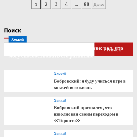
Пагинация
1
2
3
4
…
88
Далее
Кабо-
Верде
записей
стал
рекордсменом
по
Поиск
одному
Хоккей
показателю
Бобровский — о голкипере Ахтямове: рад, что
Поиск
могу способствовать его развитию
Хоккей
Бобровский: я буду учиться игре в
хоккей всю жизнь
Хоккей
Бобровский признался, что
взволнован своим переходом в
«Торонто»
Хоккей