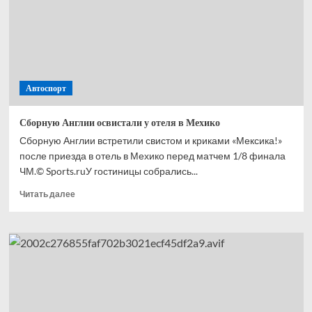
с ЧМ-2026
Автоспорт
Сборную Англии освистали у отеля в Мехико
Сборную Англии встретили свистом и криками «Мексика!»
после приезда в отель в Мехико перед матчем 1/8 финала
ЧМ.© Sports.ruУ гостиницы собрались...
Прочитать
Читать далее
больше
о
Сборную
Англии
освистали
у отеля
в Мехико