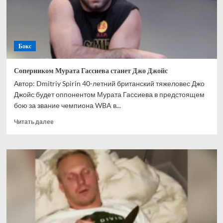
негодяя
Бокс
Соперником Мурата Гассиева станет Джо Джойс
Автор: Dmitriy Spirin 40-летний британский тяжеловес Джо
Джойс будет оппонентом Мурата Гассиева в предстоящем
бою за звание чемпиона WBA в...
Прочитать
Читать далее
больше
о
Соперником
Мурата
Гассиева
станет
Джо
Джойс