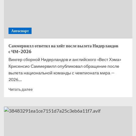
—
второй,
Норрис
—
третий,
Автоспорт
Расселл
—
четвёртый
Саммервилл ответил на хейт после вылета Нидерландов
с ЧМ-2026
Вингер сборной Нидерландов и английского «Вест Хэма»
Крисенсио Саммервилл опубликовал обращение после
вылета национальной команды с чемпионата мира —
2026....
Прочитать
Читать далее
больше
о
Саммервилл
ответил
на хейт
после
вылета
Нидерландов