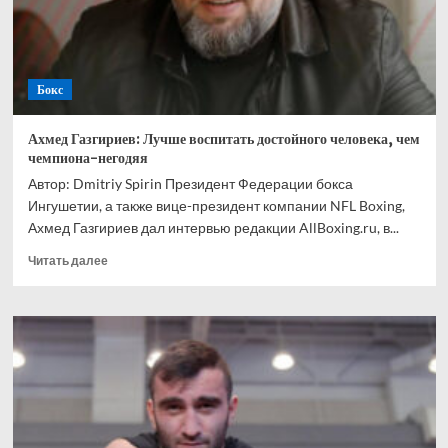
Ускатеги
Бокс
Ахмед Газгириев: Лучше воспитать достойного человека, чем
чемпиона-негодяя
Автор: Dmitriy Spirin Президент Федерации бокса
Ингушетии, а также вице-президент компании NFL Boxing,
Ахмед Газгириев дал интервью редакции AllBoxing.ru, в...
Прочитать
Читать далее
больше
о
Ахмед
Газгириев:
Лучше
воспитать
достойного
человека,
чем
чемпиона-