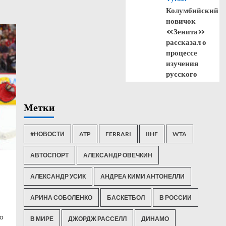
Колумбийский
новичок
«Зенита»
рассказал о
процессе
изучения
русского
Метки
#НОВОСТИ
ATP
FERRARI
IIHF
WTA
АВТОСПОРТ
АЛЕКСАНДР ОВЕЧКИН
АЛЕКСАНДР УСИК
АНДРЕА КИМИ АНТОНЕЛЛИ
АРИНА СОБОЛЕНКО
БАСКЕТБОЛ
В РОССИИ
о
В МИРЕ
ДЖОРДЖ РАССЕЛЛ
ДИНАМО