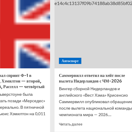
е
станет
итать
Джо
ойного
Джойс
века,
иона-
дяя
Автоспорт
ал спринт Ф-1 в
Саммервилл ответил на хейт после
, Хэмилтон — второй,
вылета Нидерландов с ЧМ-2026
, Расселл — четвёртый
Вингер сборной Нидерландов и
льверстоуне была
английского «Вест Хэма» Крисенсио
жать позади «Мерседес»
Саммервилл опубликовал обращени
нереально. В пятничной
после вылета национальной команды
юис Хэмилтон на 0,011
чемпионата мира — 2026....
Прочитать
Читать далее
итать
больше