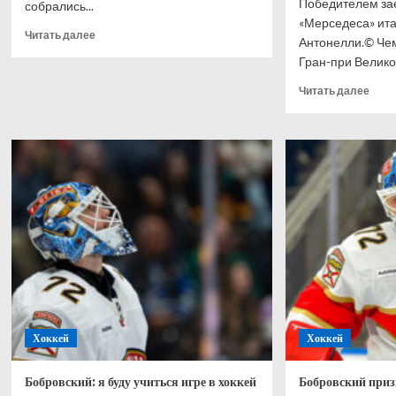
Победителем зае
собрались...
«Мерседеса» ит
Прочитать
Читать далее
Антонелли.© Че
больше
Гран-при Великоб
о
Сборную
Проч
Читать далее
Англии
боль
освистали
о
у отеля
Анто
в Мехико
выиг
спри
Гран
при
Вели
Хэми
–
2-
й,
Норр
–
Хоккей
Хоккей
3-
й
Бобровский: я буду учиться игре в хоккей
Бобровский приз