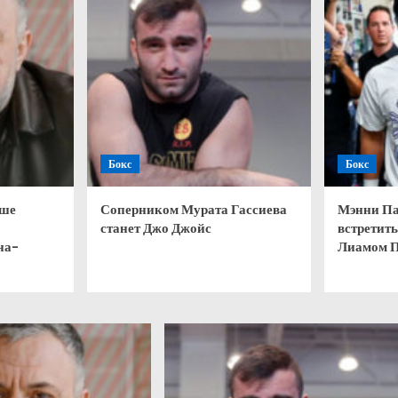
Бокс
Бокс
чше
Соперником Мурата Гассиева
Мэнни Па
станет Джо Джойс
встретить
на-
Лиамом 