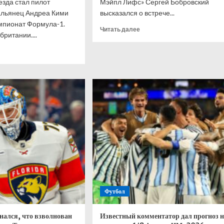
зда стал пилот
Мэйпл Лифс» Сергей Бобровский
альянец Андреа Кими
высказался о встрече...
мпионат Формула-1.
Прочитать
Читать далее
ритании....
больше
о
итать
Бобровский
ше
—
о
нелли
голкипере
рал
Ахтямове:
нт
рад,
-
что
могу
кобритании,
способствовать
лтон
его
развитию
ис
Футбол
нался, что взволнован
Известный комментатор дал прогноз н