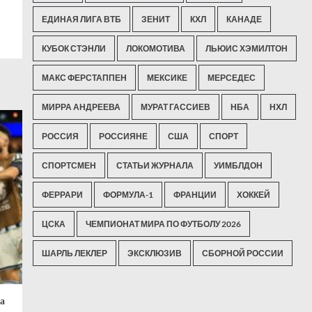
ЕДИНАЯ ЛИГА ВТБ
ЗЕНИТ
КХЛ
КАНАДЕ
КУБОК СТЭНЛИ
ЛОКОМОТИВА
ЛЬЮИС ХЭМИЛТОН
МАКС ФЕРСТАППЕН
МЕКСИКЕ
МЕРСЕДЕС
МИРРА АНДРЕЕВА
МУРАТ ГАССИЕВ
НБА
НХЛ
РОССИЯ
РОССИЯНЕ
США
СПОРТ
СПОРТСМЕН
СТАТЬИ ЖУРНАЛА
УИМБЛДОН
ФЕРРАРИ
ФОРМУЛА-1
ФРАНЦИИ
ХОККЕЙ
ЦСКА
ЧЕМПИОНАТ МИРА ПО ФУТБОЛУ 2026
ШАРЛЬ ЛЕКЛЕР
ЭКСКЛЮЗИВ
СБОРНОЙ РОССИИ
а