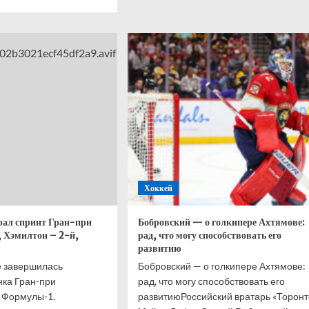
ше
о
Саммервилл
нелли
ответил
рал
на хейт
нт
после
вылета
Нидерландов
кобритании,
с ЧМ-2026
лтон
ой,
ис
й,
Хоккей
елл
ёртый
рал спринт Гран-при
Бобровский — о голкипере Ахтямове:
 Хэмилтон – 2-й,
рад, что могу способствовать его
развитию
е завершилась
Бобровский — о голкипере Ахтямове:
нка Гран-при
рад, что могу способствовать его
 Формулы-1.
развитиюРоссийский вратарь «Торонт