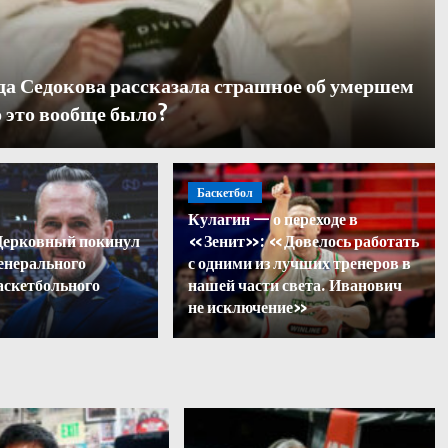
да Седокова рассказала страшное об умершем
 это вообще было?
Баскетбол
Кулагин — о переходе в
вилл ответил на хейт посл
Церковный покинул
«Зенит»: «Довелось работать
енерального
с одними из лучших тренеров в
ландов с ЧМ-2026
аскетбольного
нашей части света. Иванович
не исключение»