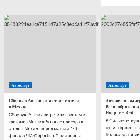
о
боль
Поп-
о
звезда
Анто
Седокова
выиг
рассказала
спри
страшное
Ф-1
об
в
умершем
Вели
муже.
Хэми
Что
—
это
втор
вообще
Норр
было?
—
трети
Автоспорт
Автоспорт
Расс
—
четв
Сборную Англии освистали у отеля
Антонелли выиг
в Мехико
Великобритании,
Норрис – 3-й
Сборную Англии встретили свистом и
В Сильверстоун
криками «Мексика!» после приезда в
спринтерская го
отель в Мехико перед матчем 1/8
Великобритании
финала ЧМ.© Sports.ruУ гостиницы