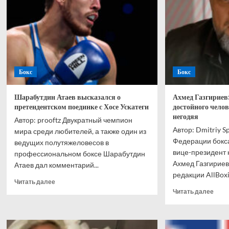
Бокс
Бокс
Шарабутдин Атаев высказался о
Ахмед Газгириев
претендентском поединке с Хосе Ускатеги
достойного чело
негодяя
Автор: prooftz Двукратный чемпион
Автор: Dmitriy S
мира среди любителей, а также один из
Федерации бокса
ведущих полутяжеловесов в
вице-президент 
профессиональном боксе Шарабутдин
Ахмед Газгириев
Атаев дал комментарий...
редакции AllBoxing
Прочитать
Читать далее
больше
Проч
Читать далее
о
боль
Шарабутдин
о
Атаев
Ахм
высказался
Газг