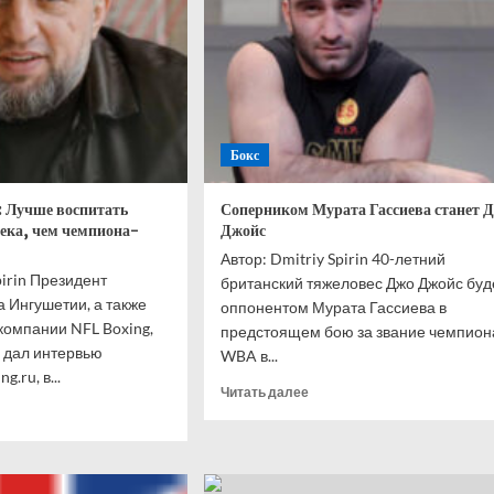
Бокс
: Лучше воспитать
Соперником Мурата Гассиева станет 
века, чем чемпиона-
Джойс
Автор: Dmitriy Spirin 40-летний
pirin Президент
британский тяжеловес Джо Джойс буд
 Ингушетии, а также
оппонентом Мурата Гассиева в
компании NFL Boxing,
предстоящем бою за звание чемпион
 дал интервью
WBA в...
.ru, в...
Прочитать
Читать далее
итать
больше
ше
о
Соперником
ед
Мурата
ириев:
Гассиева