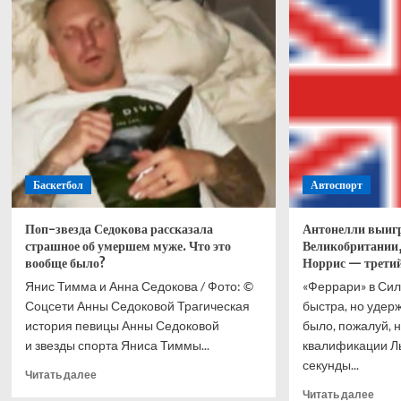
о
Лучш
претендентском
восп
поединке
дост
с
чело
Хосе
чем
Ускатеги
чемп
него
Баскетбол
Автоспорт
Поп-звезда Седокова рассказала
Антонелли выигр
страшное об умершем муже. Что это
Великобритании
вообще было?
Норрис — третий
Янис Тимма и Анна Седокова / Фото: ©
«Феррари» в Си
Соцсети Анны Седоковой Трагическая
быстра, но удер
история певицы Анны Седоковой
было, пожалуй, 
и звезды спорта Яниса Тиммы...
квалификации Ль
секунды...
Прочитать
Читать далее
больше
Проч
Читать далее