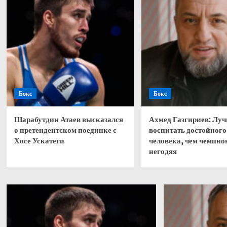
Бокс
Бокс
Шарабутдин Атаев высказался
Ахмед Газгириев: Лу
о претендентском поединке с
воспитать достойного
Хосе Ускатеги
человека, чем чемпио
негодяя