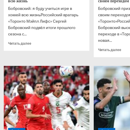
всю жизнь
своим переходо
Бобровский: я буду учиться игре в
Бобровский приз
хоккей всю жизньРоссийский вратарь
своим переходо
«Торонто Мэйпл Лифс» Сергей
«Торонто»Россий
Бобровский подвёл итоги прошлого
Бобровский выск
сезона с...
переходе в «Тор
новая...
Прочитать
Читать далее
больше
Проч
Читать далее
о
боль
Бобровский:
о
я
Бобр
буду
приз
учиться
что
игре
взво
в
свои
хоккей
пере
всю
в
жизнь
«Тор