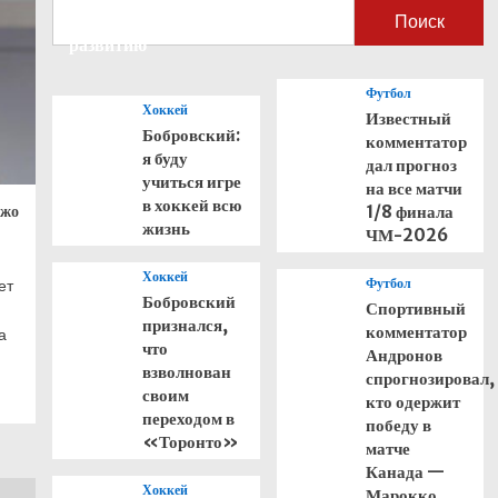
способствовать его
Поиск
развитию
Футбол
Хоккей
Известный
Бобровский:
комментатор
я буду
дал прогноз
учиться игре
на все матчи
в хоккей всю
Джо
1/8 финала
жизнь
ЧМ-2026
Хоккей
Футбол
ет
Бобровский
Спортивный
признался,
комментатор
а
что
Андронов
взволнован
спрогнозировал,
своим
кто одержит
переходом в
победу в
«Торонто»
матче
Канада —
Хоккей
Марокко