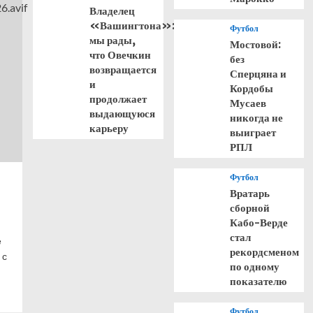
Владелец
«Вашингтона»:
Футбол
мы рады,
Мостовой:
что Овечкин
без
возвращается
Сперцяна и
и
Кордобы
продолжает
Мусаев
выдающуюся
никогда не
карьеру
выиграет
РПЛ
Футбол
Вратарь
сборной
Кабо-Верде
стал
е
рекордсменом
 с
по одному
показателю
Футбол