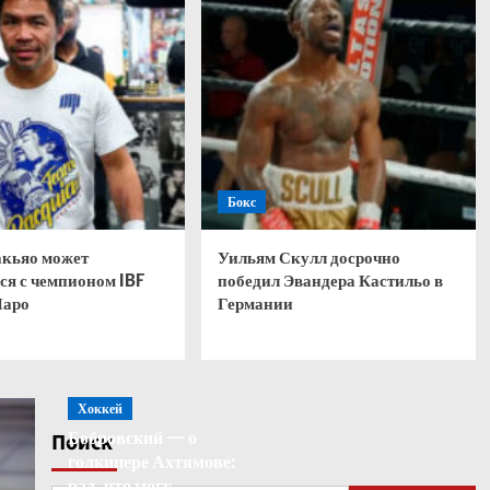
Бокс
кьяо может
Уильям Скулл досрочно
ся с чемпионом IBF
победил Эвандера Кастильо в
Паро
Германии
Хоккей
Бобровский — о
Поиск
голкипере Ахтямове:
рад, что могу