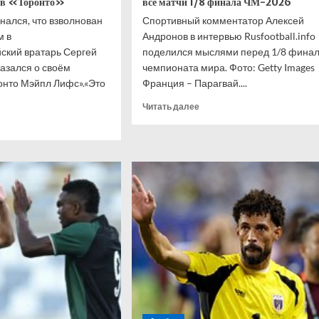
м в «Торонто»
все матчи 1/8 финала ЧМ-2026
нался, что взволнован
Спортивный комментатор Алексей
м в
Андронов в интервью Rusfootball.info
ский вратарь Сергей
поделился мыслями перед 1/8 фина
азался о своём
чемпионата мира. Фото: Getty Images
онто Мэйпл Лифс».«Это
Франция – Парагвай....
Прочитать
Читать далее
больше
итать
о
ше
Известный
комментатор
овский
дал
нался,
прогноз
на
лнован
все
м
матчи
ходом
1/8
финала
онто»
ЧМ-2026