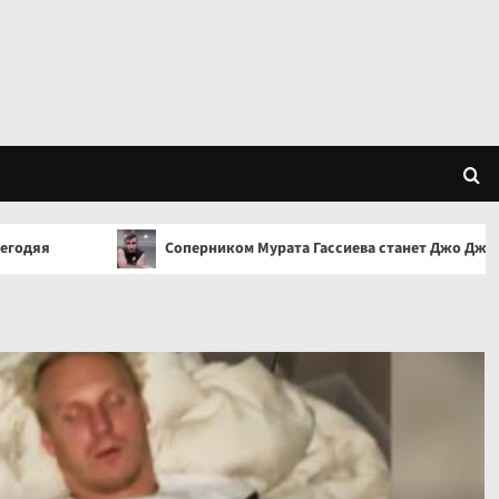
Соперником Мурата Гассиева станет Джо Джойс
П