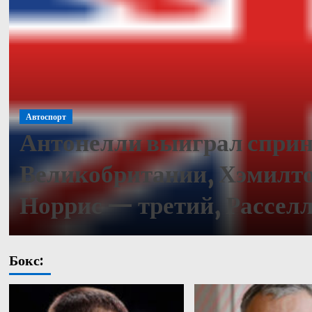
Автоспорт
Антонелли выиграл сприн
Великобритании, Хэмилто
Норрис — третий, Рассел
Бокс: