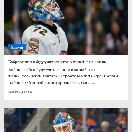
Ахтямове:
рад,
что
могу
способствовать
его
развитию
Хоккей
Бобровский: я буду учиться игре в хоккей всю жизнь
Бобровский: я буду учиться игре в хоккей всю
жизньРоссийский вратарь «Торонто Мэйпл Лифс» Сергей
Бобровский подвёл итоги прошлого сезона с...
Прочитать
Читать далее
больше
о
Бобровский:
я
буду
учиться
игре