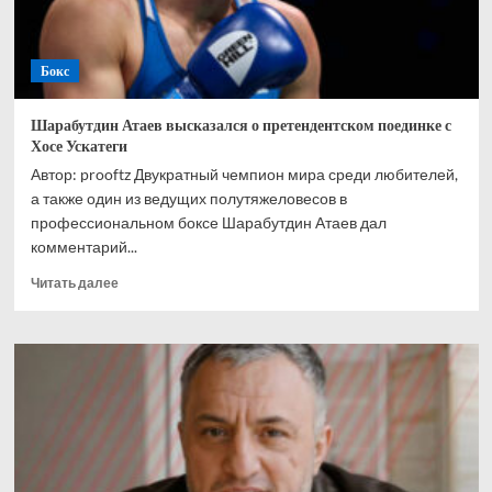
Бокс
Шарабутдин Атаев высказался о претендентском поединке с
Хосе Ускатеги
Автор: prooftz Двукратный чемпион мира среди любителей,
а также один из ведущих полутяжеловесов в
профессиональном боксе Шарабутдин Атаев дал
комментарий...
Прочитать
Читать далее
больше
о
Шарабутдин
Атаев
высказался
о
претендентском
поединке
с
Хосе