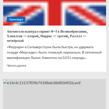
Что
это
вообще
было?
Автоспорт
Антонелли выиграл спринт Ф-1 в Великобритании,
Хэмилтон — второй, Норрис — третий, Расселл —
четвёртый
«Феррари» в Сильверстоуне была быстра, но удержать
позади «Мерседес» было, пожалуй, нереально. В пятничной
квалификации Льюис Хэмилтон на 0,011 секунды...
Прочитать
Читать далее
больше
о
Антонелли
выиграл
спринт
Ф-1
в
Великобритании,
Хэмилтон