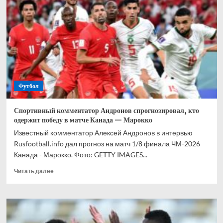
прогноз
на
все
матчи
1/8
финала
ЧМ-2026
Футбол
Спортивный комментатор Андронов спрогнозировал, кто
одержит победу в матче Канада — Марокко
Известный комментатор Алексей Андронов в интервью
Rusfootball.info дал прогноз на матч 1/8 финала ЧМ-2026
Канада - Марокко. Фото: GETTY IMAGES...
Прочитать
Читать далее
больше
о
Спортивный
комментатор
Андронов