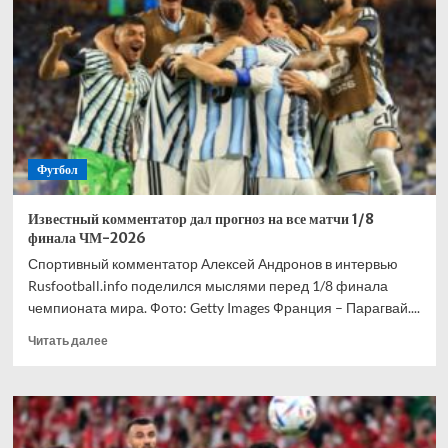
взволнован
своим
переходом
в
«Торонто»
Футбол
Известный комментатор дал прогноз на все матчи 1/8
финала ЧМ-2026
Спортивный комментатор Алексей Андронов в интервью
Rusfootball.info поделился мыслями перед 1/8 финала
чемпионата мира. Фото: Getty Images Франция – Парагвай....
Прочитать
Читать далее
больше
о
Известный
комментатор
дал