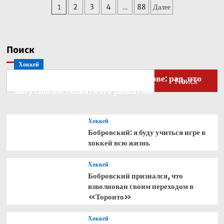
Пагинация
1
2
3
4
…
88
Далее
Кабо-
Верде
записей
стал
рекордсменом
по
Поиск
одному
Хоккей
показателю
Бобровский — о голкипере Ахтямове: рад, что
Поиск
могу способствовать его развитию
Хоккей
Бобровский: я буду учиться игре в
хоккей всю жизнь
Хоккей
Бобровский признался, что
взволнован своим переходом в
«Торонто»
Хоккей