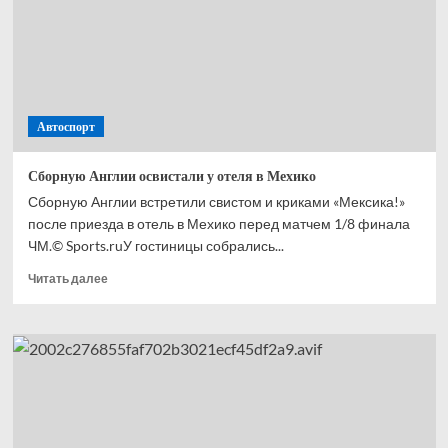
с ЧМ-2026
Автоспорт
Сборную Англии освистали у отеля в Мехико
Сборную Англии встретили свистом и криками «Мексика!»
после приезда в отель в Мехико перед матчем 1/8 финала
ЧМ.© Sports.ruУ гостиницы собрались...
Прочитать
Читать далее
больше
о
Сборную
Англии
освистали
у отеля
в Мехико