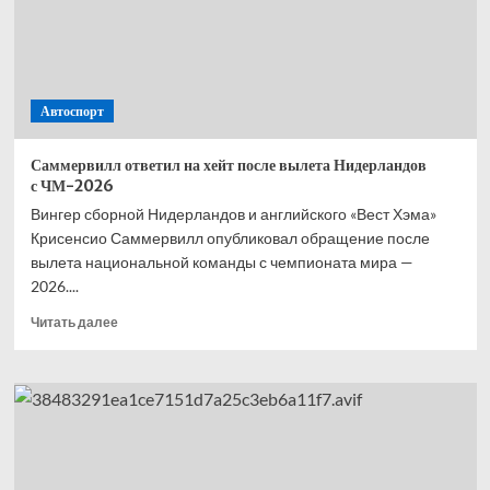
—
второй,
Норрис
—
третий,
Автоспорт
Расселл
—
четвёртый
Саммервилл ответил на хейт после вылета Нидерландов
с ЧМ-2026
Вингер сборной Нидерландов и английского «Вест Хэма»
Крисенсио Саммервилл опубликовал обращение после
вылета национальной команды с чемпионата мира —
2026....
Прочитать
Читать далее
больше
о
Саммервилл
ответил
на хейт
после
вылета
Нидерландов