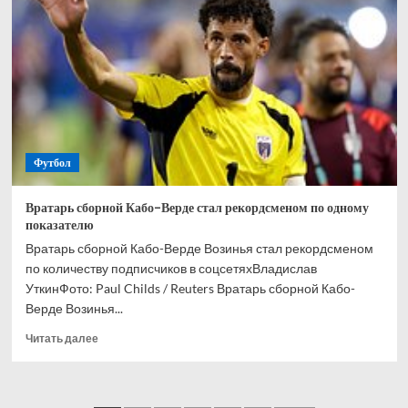
и
Кордобы
Мусаев
никогда
не
выиграет
РПЛ
Футбол
Вратарь сборной Кабо-Верде стал рекордсменом по одному
показателю
Вратарь сборной Кабо-Верде Возинья стал рекордсменом
по количеству подписчиков в соцсетяхВладислав
УткинФото: Paul Childs / Reuters Вратарь сборной Кабо-
Верде Возинья...
Прочитать
Читать далее
больше
о
Вратарь
сборной