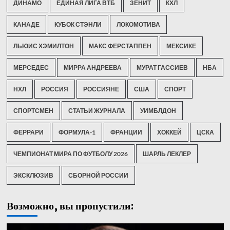
ДИНАМО
ЕДИНАЯ ЛИГА ВТБ
ЗЕНИТ
КХЛ
КАНАДЕ
КУБОК СТЭНЛИ
ЛОКОМОТИВА
ЛЬЮИС ХЭМИЛТОН
МАКС ФЕРСТАППЕН
МЕКСИКЕ
МЕРСЕДЕС
МИРРА АНДРЕЕВА
МУРАТ ГАССИЕВ
НБА
НХЛ
РОССИЯ
РОССИЯНЕ
США
СПОРТ
СПОРТСМЕН
СТАТЬИ ЖУРНАЛА
УИМБЛДОН
ФЕРРАРИ
ФОРМУЛА-1
ФРАНЦИИ
ХОККЕЙ
ЦСКА
ЧЕМПИОНАТ МИРА ПО ФУТБОЛУ 2026
ШАРЛЬ ЛЕКЛЕР
ЭКСКЛЮЗИВ
СБОРНОЙ РОССИИ
Возможно, вы пропустили: