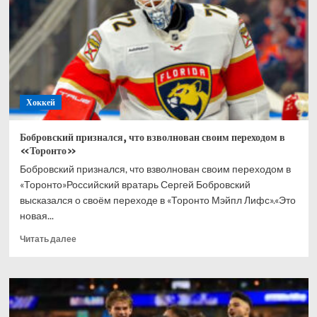
в
хоккей
всю
жизнь
Хоккей
Бобровский признался, что взволнован своим переходом в
«Торонто»
Бобровский признался, что взволнован своим переходом в
«Торонто»Российский вратарь Сергей Бобровский
высказался о своём переходе в «Торонто Мэйпл Лифс».«Это
новая...
Прочитать
Читать далее
больше
о
Бобровский
признался,
что