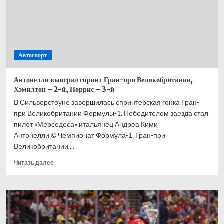
Автоспорт
Антонелли выиграл спринт Гран-при Великобритании,
Хэмилтон – 2-й, Норрис – 3-й
В Сильверстоуне завершилась спринтерская гонка Гран-
при Великобритании Формулы-1. Победителем заезда стал
пилот «Мерседеса» итальянец Андреа Кими
Антонелли.© Чемпионат Формула-1. Гран-при
Великобритании....
Прочитать
Читать далее
больше
о
Антонелли
выиграл
спринт
Гран-