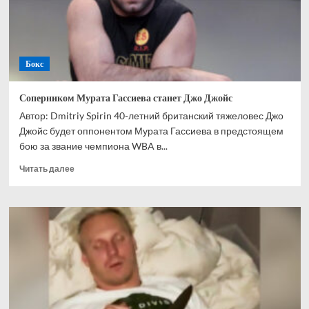
негодяя
Бокс
Соперником Мурата Гассиева станет Джо Джойс
Автор: Dmitriy Spirin 40-летний британский тяжеловес Джо
Джойс будет оппонентом Мурата Гассиева в предстоящем
бою за звание чемпиона WBA в...
Прочитать
Читать далее
больше
о
Соперником
Мурата
Гассиева
станет
Джо
Джойс