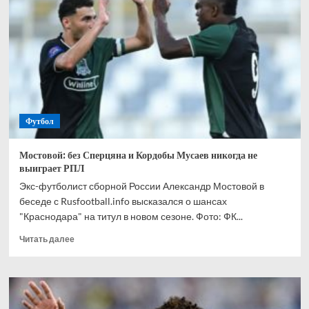
спрогнозировал,
кто
одержит
победу
в
матче
Канада
—
Марокко
Футбол
Мостовой: без Сперцяна и Кордобы Мусаев никогда не
выиграет РПЛ
Экс-футболист сборной России Александр Мостовой в
беседе с Rusfootball.info высказался о шансах
"Краснодара" на титул в новом сезоне. Фото: ФК...
Прочитать
Читать далее
больше
о
Мостовой:
без
Сперцяна