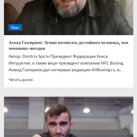
Ускатеги
Бокс
Ахмед Газгириев: Лучше воспитать достойного человека, чем
чемпиона-негодяя
Автор: Dmitriy Spirin Президент Федерации бокса
Ингушетии, а также вице-президент компании NFL Boxing,
Ахмед Газгириев дал интервью редакции AllBoxing.ru, в...
Прочитать
Читать далее
больше
о
Ахмед
Газгириев:
Лучше
воспитать
достойного
человека,
чем
чемпиона-