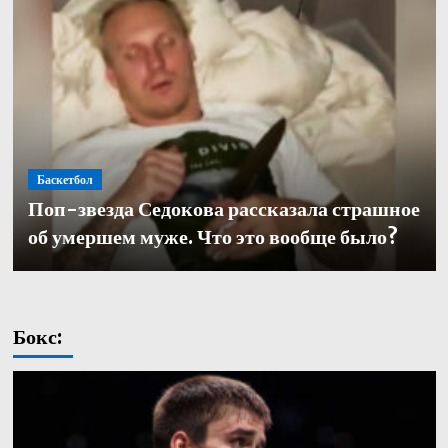
Баскетбол
Баскетбол
Поп-звезда Седокова рассказала страшное
Баскетбол
Кулагин — о переходе в «Зенит»: «Довелось
Александр Церковный покинул должность
об умершем муже. Что это вообще было?
работать с одними из лучших тренеров в нашей части
генерального директора баскетбольного «Зенита»
света. Иванович не исключение»
Бокс: