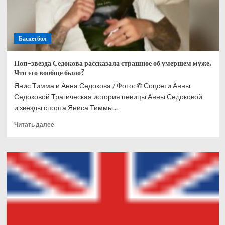
Баскетбол
Поп-звезда Седокова рассказала страшное об умершем муже.
Что это вообще было?
Янис Тимма и Анна Седокова / Фото: © Соцсети Анны
Седоковой Трагическая история певицы Анны Седоковой
и звезды спорта Яниса Тиммы...
Прочитать
Читать далее
больше
о
Поп-
звезда
Седокова
рассказала
страшное
об
умершем
муже.