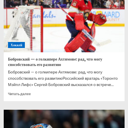
при
Великобритании,
Хэмилтон
–
2-
й,
Норрис
–
Хоккей
3-
й
Бобровский — о голкипере Ахтямове: рад, что могу
способствовать его развитию
Бобровский — о голкипере Ахтямове: рад, что могу
способствовать его развитиюРоссийский вратарь «Торонто
Мэйпл Лифс» Сергей Бобровский высказался о встрече...
Прочитать
Читать далее
больше
о
Бобровский
—
о
голкипере