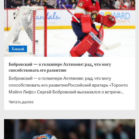
при
Великобритании,
Хэмилтон
–
2-
й,
Норрис
–
Хоккей
3-
й
Бобровский — о голкипере Ахтямове: рад, что могу
способствовать его развитию
Бобровский — о голкипере Ахтямове: рад, что могу
способствовать его развитиюРоссийский вратарь «Торонто
Мэйпл Лифс» Сергей Бобровский высказался о встрече...
Прочитать
Читать далее
больше
о
Бобровский
—
о
голкипере