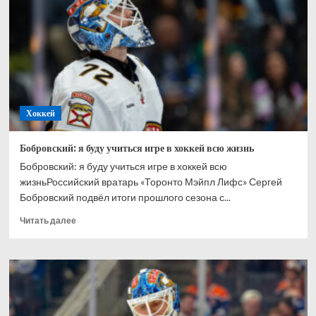
Ахтямове:
рад,
что
могу
способствовать
его
развитию
Хоккей
Бобровский: я буду учиться игре в хоккей всю жизнь
Бобровский: я буду учиться игре в хоккей всю
жизньРоссийский вратарь «Торонто Мэйпл Лифс» Сергей
Бобровский подвёл итоги прошлого сезона с...
Прочитать
Читать далее
больше
о
Бобровский:
я
буду
учиться
игре