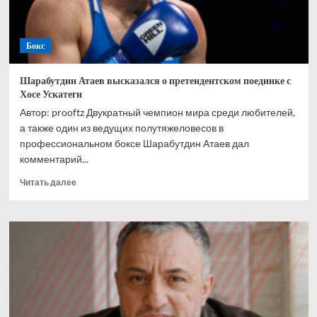
Бокс
Шарабутдин Атаев высказался о претендентском поединке с
Хосе Ускатеги
Автор: prooftz Двукратный чемпион мира среди любителей,
а также один из ведущих полутяжеловесов в
профессиональном боксе Шарабутдин Атаев дал
комментарий...
Прочитать
Читать далее
больше
о
Шарабутдин
Атаев
высказался
о
претендентском
поединке
с
Хосе