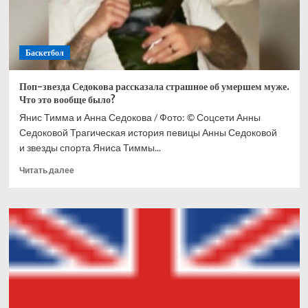
Баскетбол
Поп-звезда Седокова рассказала страшное об умершем муже.
Что это вообще было?
Янис Тимма и Анна Седокова / Фото: © Соцсети Анны
Седоковой Трагическая история певицы Анны Седоковой
и звезды спорта Яниса Тиммы...
Прочитать
Читать далее
больше
о
Поп-
звезда
Седокова
рассказала
страшное
об
умершем
муже.