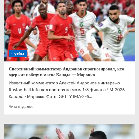
прогноз
на
все
матчи
1/8
финала
ЧМ-2026
Футбол
Спортивный комментатор Андронов спрогнозировал, кто
одержит победу в матче Канада — Марокко
Известный комментатор Алексей Андронов в интервью
Rusfootball.info дал прогноз на матч 1/8 финала ЧМ-2026
Канада - Марокко. Фото: GETTY IMAGES...
Прочитать
Читать далее
больше
о
Спортивный
комментатор
Андронов