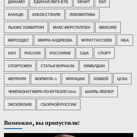
ДИНАМО
ЕДИНАЯ ЛИГА ВТБ
ЗЕНИТ
КХЛ
КАНАДЕ
КУБОК СТЭНЛИ
ЛОКОМОТИВА
ЛЬЮИС ХЭМИЛТОН
МАКС ФЕРСТАППЕН
МЕКСИКЕ
МЕРСЕДЕС
МИРРА АНДРЕЕВА
МУРАТ ГАССИЕВ
НБА
НХЛ
РОССИЯ
РОССИЯНЕ
США
СПОРТ
СПОРТСМЕН
СТАТЬИ ЖУРНАЛА
УИМБЛДОН
ФЕРРАРИ
ФОРМУЛА-1
ФРАНЦИИ
ХОККЕЙ
ЦСКА
ЧЕМПИОНАТ МИРА ПО ФУТБОЛУ 2026
ШАРЛЬ ЛЕКЛЕР
ЭКСКЛЮЗИВ
СБОРНОЙ РОССИИ
Возможно, вы пропустили: