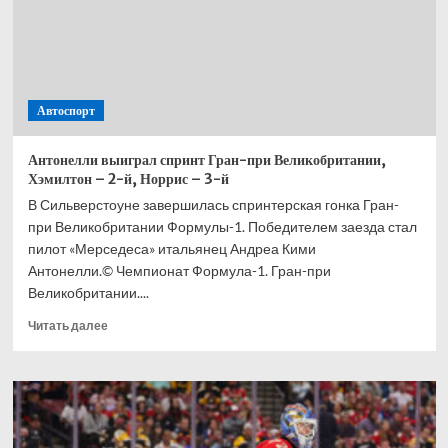
Автоспорт
Антонелли выиграл спринт Гран-при Великобритании,
Хэмилтон – 2-й, Норрис – 3-й
В Сильверстоуне завершилась спринтерская гонка Гран-
при Великобритании Формулы-1. Победителем заезда стал
пилот «Мерседеса» итальянец Андреа Кими
Антонелли.© Чемпионат Формула-1. Гран-при
Великобритании....
Прочитать
Читать далее
больше
о
Антонелли
выиграл
спринт
Гран-