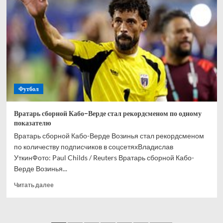
и
Кордобы
Мусаев
никогда
не
выиграет
РПЛ
Футбол
Вратарь сборной Кабо-Верде стал рекордсменом по одному
показателю
Вратарь сборной Кабо-Верде Возинья стал рекордсменом
по количеству подписчиков в соцсетяхВладислав
УткинФото: Paul Childs / Reuters Вратарь сборной Кабо-
Верде Возинья...
Прочитать
Читать далее
больше
о
Вратарь
сборной