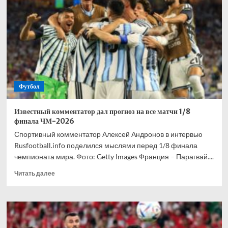
взволнован
своим
переходом
в
«Торонто»
Футбол
Известный комментатор дал прогноз на все матчи 1/8
финала ЧМ-2026
Спортивный комментатор Алексей Андронов в интервью
Rusfootball.info поделился мыслями перед 1/8 финала
чемпионата мира. Фото: Getty Images Франция – Парагвай....
Прочитать
Читать далее
больше
о
Известный
комментатор
дал