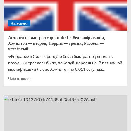
Что
это
вообще
было?
Автоспорт
Антонелли выиграл спринт Ф-1 в Великобритании,
Хэмилтон — второй, Норрис — третий, Расселл —
четвёртый
«Феррари» в Сильверстоуне была быстра, но удержать
позади «Мерседес» было, пожалуй, нереально. В пятничной
квалификации Льюис Хэмилтон на 0,011 секунды...
Прочитать
Читать далее
больше
о
Антонелли
выиграл
спринт
Ф-1
в
Великобритании,
Хэмилтон