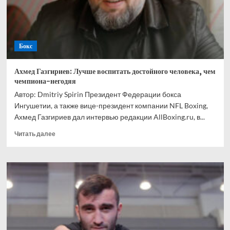
Ускатеги
Бокс
Ахмед Газгириев: Лучше воспитать достойного человека, чем
чемпиона-негодяя
Автор: Dmitriy Spirin Президент Федерации бокса
Ингушетии, а также вице-президент компании NFL Boxing,
Ахмед Газгириев дал интервью редакции AllBoxing.ru, в...
Прочитать
Читать далее
больше
о
Ахмед
Газгириев:
Лучше
воспитать
достойного
человека,
чем
чемпиона-