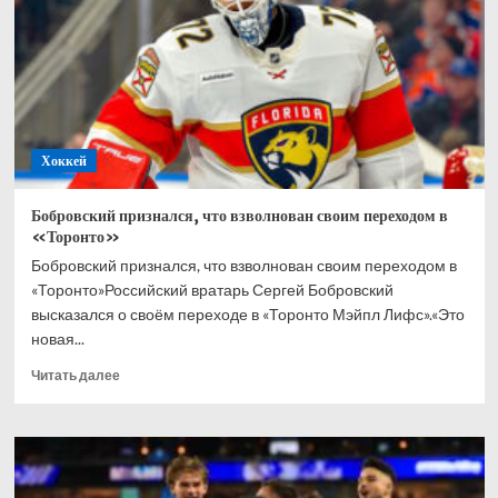
в
хоккей
всю
жизнь
Хоккей
Бобровский признался, что взволнован своим переходом в
«Торонто»
Бобровский признался, что взволнован своим переходом в
«Торонто»Российский вратарь Сергей Бобровский
высказался о своём переходе в «Торонто Мэйпл Лифс».«Это
новая...
Прочитать
Читать далее
больше
о
Бобровский
признался,
что