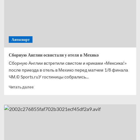
с ЧМ-2026
Автоспорт
Сборную Англии освистали у отеля в Мехико
Сборную Англии встретили свистом и криками «Мексика!»
после приезда в отель в Мехико перед матчем 1/8 финала
ЧМ.© Sports.ruУ гостиницы собрались...
Прочитать
Читать далее
больше
о
Сборную
Англии
освистали
у отеля
в Мехико