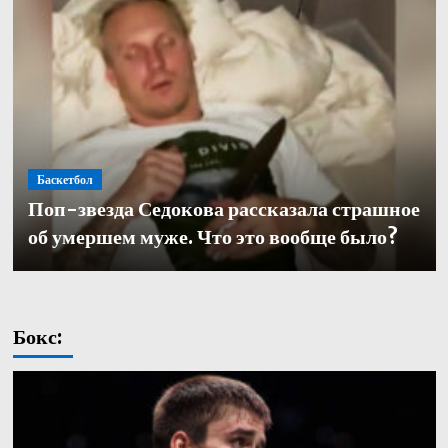
Баскетбол
Баскетбол
Поп-звезда Седокова рассказала страшное
Баскетбол
Кулагин — о переходе в «Зенит»: «Довелось
Александр Церковный покинул должность
об умершем муже. Что это вообще было?
работать с одними из лучших тренеров в нашей части
генерального директора баскетбольного «Зенита»
света. Иванович не исключение»
Бокс: