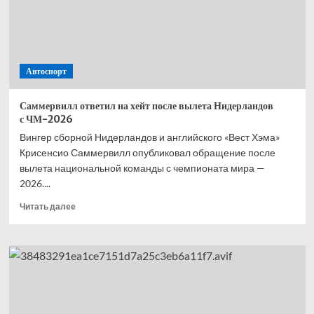
—
второй,
Норрис
—
третий,
Автоспорт
Расселл
—
четвёртый
Саммервилл ответил на хейт после вылета Нидерландов
с ЧМ-2026
Вингер сборной Нидерландов и английского «Вест Хэма»
Крисенсио Саммервилл опубликовал обращение после
вылета национальной команды с чемпионата мира —
2026....
Прочитать
Читать далее
больше
о
Саммервилл
ответил
на хейт
после
вылета
Нидерландов