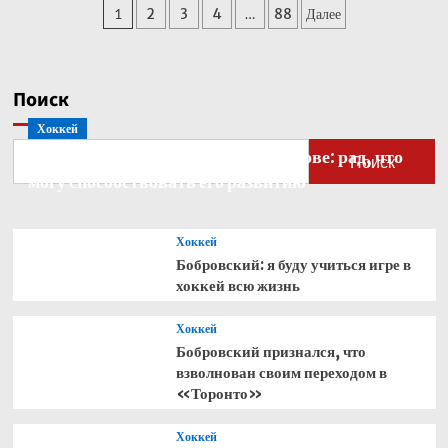
Пагинация
1
2
3
4
…
88
Далее
Кабо-
Верде
записей
стал
рекордсменом
по
Поиск
одному
Хоккей
показателю
Бобровский — о голкипере Ахтямове: рад, что
Поиск
могу способствовать его развитию
Хоккей
Бобровский: я буду учиться игре в
хоккей всю жизнь
Хоккей
Бобровский признался, что
взволнован своим переходом в
«Торонто»
Хоккей