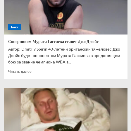
негодяя
Бокс
Соперником Мурата Гассиева станет Джо Джойс
Автор: Dmitriy Spirin 40-летний британский тяжеловес Джо
Джойс будет оппонентом Мурата Гассиева в предстоящем
бою за звание чемпиона WBA в...
Прочитать
Читать далее
больше
о
Соперником
Мурата
Гассиева
станет
Джо
Джойс