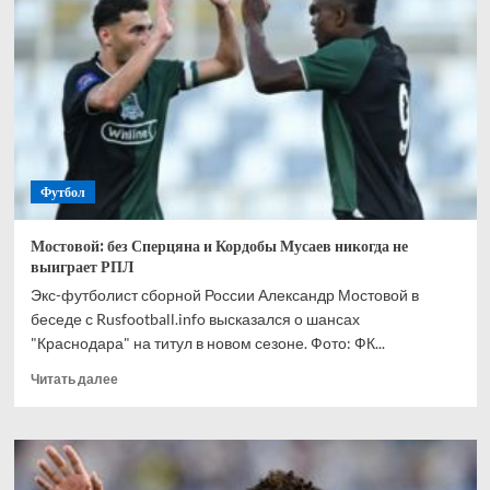
спрогнозировал,
кто
одержит
победу
в
матче
Канада
—
Марокко
Футбол
Мостовой: без Сперцяна и Кордобы Мусаев никогда не
выиграет РПЛ
Экс-футболист сборной России Александр Мостовой в
беседе с Rusfootball.info высказался о шансах
"Краснодара" на титул в новом сезоне. Фото: ФК...
Прочитать
Читать далее
больше
о
Мостовой:
без
Сперцяна