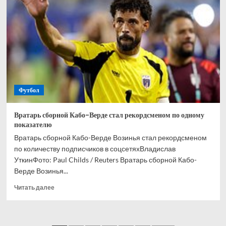
и
Кордобы
Мусаев
никогда
не
выиграет
РПЛ
Футбол
Вратарь сборной Кабо-Верде стал рекордсменом по одному
показателю
Вратарь сборной Кабо-Верде Возинья стал рекордсменом
по количеству подписчиков в соцсетяхВладислав
УткинФото: Paul Childs / Reuters Вратарь сборной Кабо-
Верде Возинья...
Прочитать
Читать далее
больше
о
Вратарь
сборной