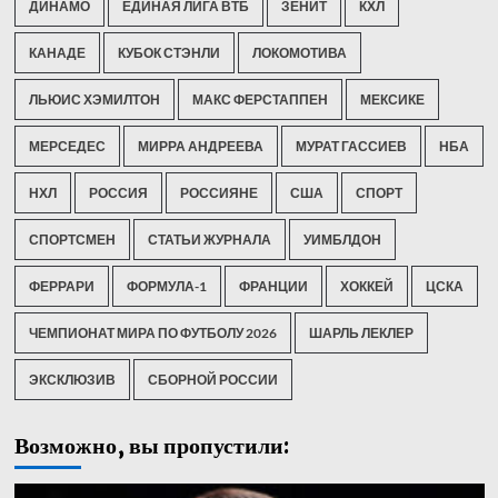
ДИНАМО
ЕДИНАЯ ЛИГА ВТБ
ЗЕНИТ
КХЛ
КАНАДЕ
КУБОК СТЭНЛИ
ЛОКОМОТИВА
ЛЬЮИС ХЭМИЛТОН
МАКС ФЕРСТАППЕН
МЕКСИКЕ
МЕРСЕДЕС
МИРРА АНДРЕЕВА
МУРАТ ГАССИЕВ
НБА
НХЛ
РОССИЯ
РОССИЯНЕ
США
СПОРТ
СПОРТСМЕН
СТАТЬИ ЖУРНАЛА
УИМБЛДОН
ФЕРРАРИ
ФОРМУЛА-1
ФРАНЦИИ
ХОККЕЙ
ЦСКА
ЧЕМПИОНАТ МИРА ПО ФУТБОЛУ 2026
ШАРЛЬ ЛЕКЛЕР
ЭКСКЛЮЗИВ
СБОРНОЙ РОССИИ
Возможно, вы пропустили: