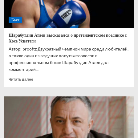
Бокс
Шарабутдин Атаев высказался о претендентском поединке с
Хосе Ускатеги
Автор: prooftz Двукратный чемпион мира среди любителей,
а также один из ведущих полутяжеловесов в
профессиональном боксе Шарабутдин Атаев дал
комментарий...
Прочитать
Читать далее
больше
о
Шарабутдин
Атаев
высказался
о
претендентском
поединке
с
Хосе