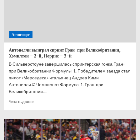
Автоспорт
Антонелли выиграл спринт Гран-при Великобритании,
Хэмилтон – 2-й, Норрис – 3-й
В Сильверстоуне завершилась спринтерская гонка Гран-
при Великобритании Формулы-1. Победителем заезда стал
пилот «Мерседеса» итальянец Андреа Кими
Антонелли.© Чемпионат Формула-1. Гран-при
Великобритании....
Прочитать
Читать далее
больше
о
Антонелли
выиграл
спринт
Гран-