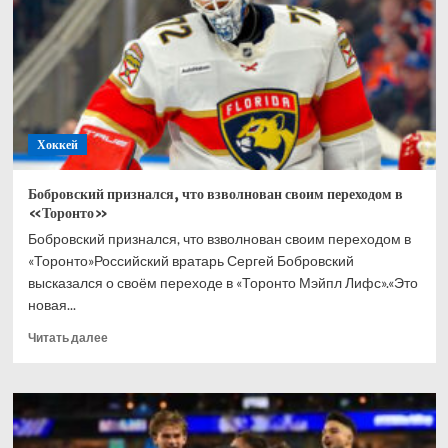
в
хоккей
всю
жизнь
Хоккей
Бобровский признался, что взволнован своим переходом в
«Торонто»
Бобровский признался, что взволнован своим переходом в
«Торонто»Российский вратарь Сергей Бобровский
высказался о своём переходе в «Торонто Мэйпл Лифс».«Это
новая...
Прочитать
Читать далее
больше
о
Бобровский
признался,
что