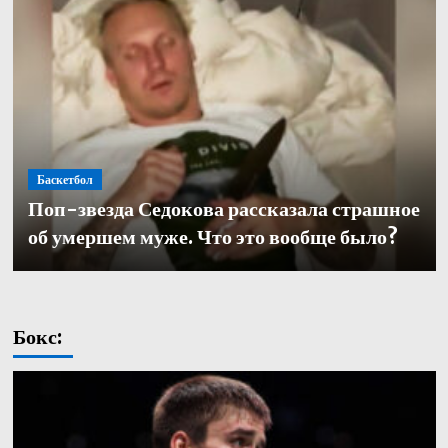
Баскетбол
Баскетбол
Поп-звезда Седокова рассказала страшное
Баскетбол
Кулагин — о переходе в «Зенит»: «Довелось
Александр Церковный покинул должность
об умершем муже. Что это вообще было?
работать с одними из лучших тренеров в нашей части
генерального директора баскетбольного «Зенита»
света. Иванович не исключение»
Бокс: