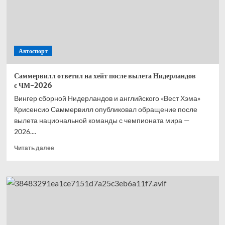
—
второй,
Норрис
—
третий,
Автоспорт
Расселл
—
четвёртый
Саммервилл ответил на хейт после вылета Нидерландов
с ЧМ-2026
Вингер сборной Нидерландов и английского «Вест Хэма»
Крисенсио Саммервилл опубликовал обращение после
вылета национальной команды с чемпионата мира —
2026....
Прочитать
Читать далее
больше
о
Саммервилл
ответил
на хейт
после
вылета
Нидерландов