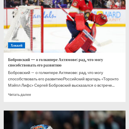
при
Великобритании,
Хэмилтон
–
2-
й,
Норрис
–
Хоккей
3-
й
Бобровский — о голкипере Ахтямове: рад, что могу
способствовать его развитию
Бобровский — о голкипере Ахтямове: рад, что могу
способствовать его развитиюРоссийский вратарь «Торонто
Мэйпл Лифс» Сергей Бобровский высказался о встрече...
Прочитать
Читать далее
больше
о
Бобровский
—
о
голкипере