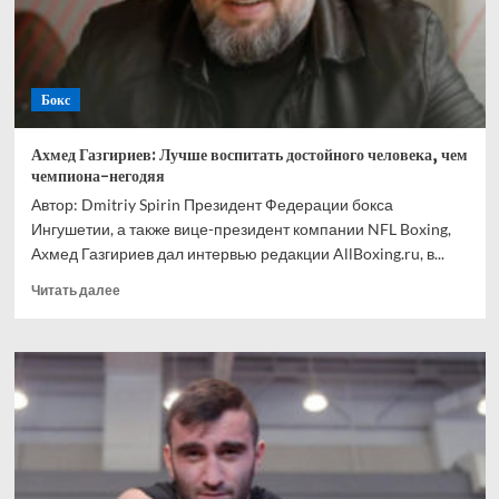
Ускатеги
Бокс
Ахмед Газгириев: Лучше воспитать достойного человека, чем
чемпиона-негодяя
Автор: Dmitriy Spirin Президент Федерации бокса
Ингушетии, а также вице-президент компании NFL Boxing,
Ахмед Газгириев дал интервью редакции AllBoxing.ru, в...
Прочитать
Читать далее
больше
о
Ахмед
Газгириев:
Лучше
воспитать
достойного
человека,
чем
чемпиона-