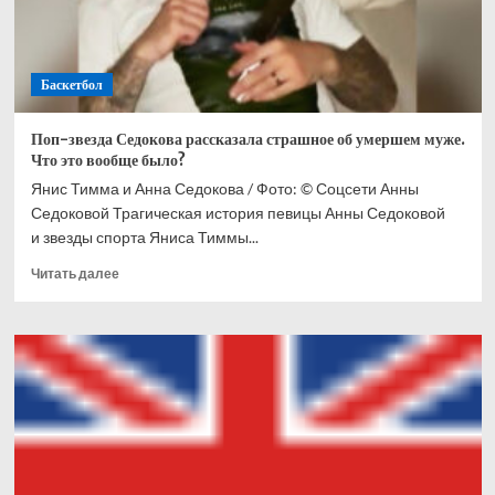
Баскетбол
Поп-звезда Седокова рассказала страшное об умершем муже.
Что это вообще было?
Янис Тимма и Анна Седокова / Фото: © Соцсети Анны
Седоковой Трагическая история певицы Анны Седоковой
и звезды спорта Яниса Тиммы...
Прочитать
Читать далее
больше
о
Поп-
звезда
Седокова
рассказала
страшное
об
умершем
муже.