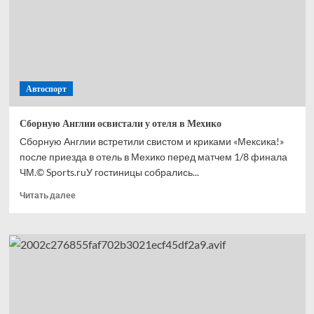
с ЧМ-2026
Автоспорт
Сборную Англии освистали у отеля в Мехико
Сборную Англии встретили свистом и криками «Мексика!»
после приезда в отель в Мехико перед матчем 1/8 финала
ЧМ.© Sports.ruУ гостиницы собрались...
Прочитать
Читать далее
больше
о
Сборную
Англии
освистали
у отеля
в Мехико