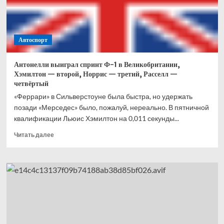
Что
это
вообще
было?
Автоспорт
Антонелли выиграл спринт Ф-1 в Великобритании,
Хэмилтон — второй, Норрис — третий, Расселл —
четвёртый
«Феррари» в Сильверстоуне была быстра, но удержать
позади «Мерседес» было, пожалуй, нереально. В пятничной
квалификации Льюис Хэмилтон на 0,011 секунды...
Прочитать
Читать далее
больше
о
Антонелли
выиграл
спринт
Ф-1
в
Великобритании,
Хэмилтон