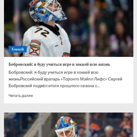
Ахтямове:
рад,
что
могу
способствовать
его
развитию
Хоккей
Бобровский: я буду учиться игре в хоккей всю жизнь
Бобровский: я буду учиться игре в хоккей всю
жизньРоссийский вратарь «Торонто Мэйпл Лифс» Сергей
Бобровский подвёл итоги прошлого сезона с...
Прочитать
Читать далее
больше
о
Бобровский:
я
буду
учиться
игре