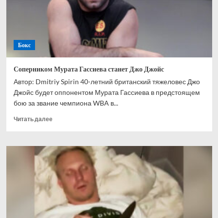
негодяя
Бокс
Соперником Мурата Гассиева станет Джо Джойс
Автор: Dmitriy Spirin 40-летний британский тяжеловес Джо
Джойс будет оппонентом Мурата Гассиева в предстоящем
бою за звание чемпиона WBA в...
Прочитать
Читать далее
больше
о
Соперником
Мурата
Гассиева
станет
Джо
Джойс