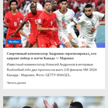
прогноз
на
все
матчи
1/8
финала
ЧМ-2026
Футбол
Спортивный комментатор Андронов спрогнозировал, кто
одержит победу в матче Канада — Марокко
Известный комментатор Алексей Андронов в интервью
Rusfootball.info дал прогноз на матч 1/8 финала ЧМ-2026
Канада - Марокко. Фото: GETTY IMAGES...
Прочитать
Читать далее
больше
о
Спортивный
комментатор
Андронов