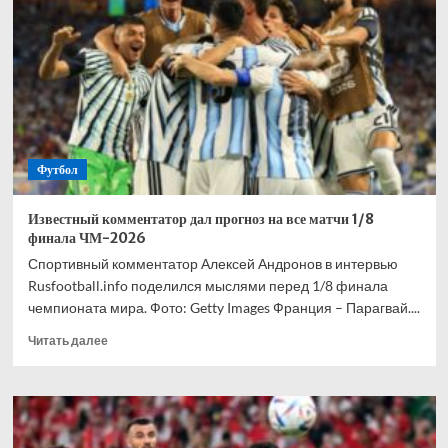
взволнован
своим
переходом
в
«Торонто»
Футбол
Известный комментатор дал прогноз на все матчи 1/8
финала ЧМ-2026
Спортивный комментатор Алексей Андронов в интервью
Rusfootball.info поделился мыслями перед 1/8 финала
чемпионата мира. Фото: Getty Images Франция – Парагвай....
Прочитать
Читать далее
больше
о
Известный
комментатор
дал