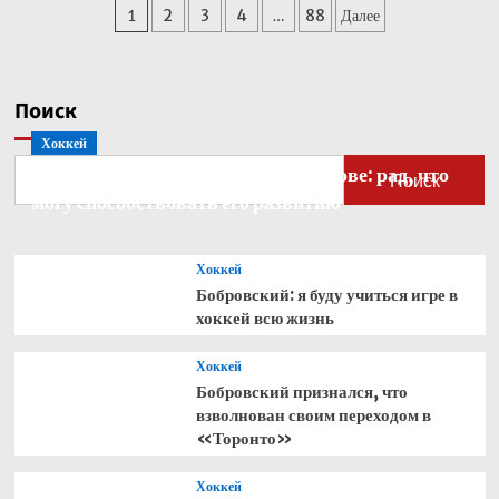
Пагинация
1
2
3
4
…
88
Далее
Кабо-
Верде
записей
стал
рекордсменом
по
Поиск
одному
Хоккей
показателю
Бобровский — о голкипере Ахтямове: рад, что
Поиск
могу способствовать его развитию
Хоккей
Бобровский: я буду учиться игре в
хоккей всю жизнь
Хоккей
Бобровский признался, что
взволнован своим переходом в
«Торонто»
Хоккей