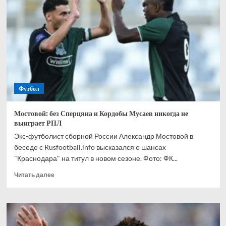
спрогнозировал,
кто
одержит
победу
в
матче
Канада
—
Марокко
Футбол
Мостовой: без Сперцяна и Кордобы Мусаев никогда не
выиграет РПЛ
Экс-футболист сборной России Александр Мостовой в
беседе с Rusfootball.info высказался о шансах
"Краснодара" на титул в новом сезоне. Фото: ФК...
Прочитать
Читать далее
больше
о
Мостовой:
без
Сперцяна