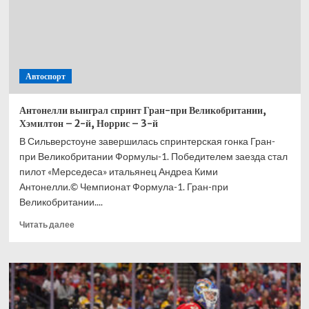
Автоспорт
Антонелли выиграл спринт Гран-при Великобритании,
Хэмилтон – 2-й, Норрис – 3-й
В Сильверстоуне завершилась спринтерская гонка Гран-
при Великобритании Формулы-1. Победителем заезда стал
пилот «Мерседеса» итальянец Андреа Кими
Антонелли.© Чемпионат Формула-1. Гран-при
Великобритании....
Прочитать
Читать далее
больше
о
Антонелли
выиграл
спринт
Гран-