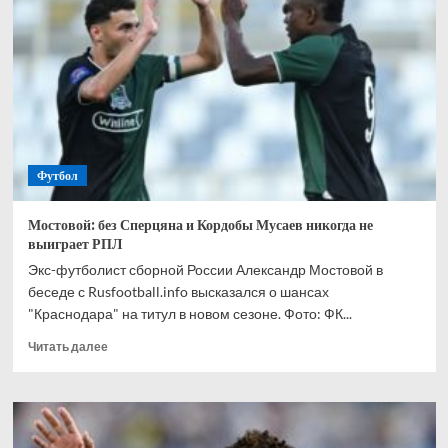
спрогнозировал,
кто
одержит
победу
в
матче
Канада
—
Марокко
Футбол
Мостовой: без Сперцяна и Кордобы Мусаев никогда не
выиграет РПЛ
Экс-футболист сборной России Александр Мостовой в
беседе с Rusfootball.info высказался о шансах
"Краснодара" на титул в новом сезоне. Фото: ФК...
Прочитать
Читать далее
больше
о
Мостовой:
без
Сперцяна