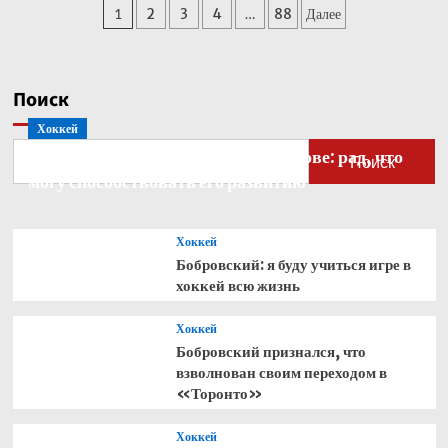
Пагинация
1
2
3
4
…
88
Далее
Кабо-
Верде
записей
стал
рекордсменом
по
Поиск
одному
Хоккей
показателю
Бобровский — о голкипере Ахтямове: рад, что
Поиск
могу способствовать его развитию
Хоккей
Бобровский: я буду учиться игре в
хоккей всю жизнь
Хоккей
Бобровский признался, что
взволнован своим переходом в
«Торонто»
Хоккей