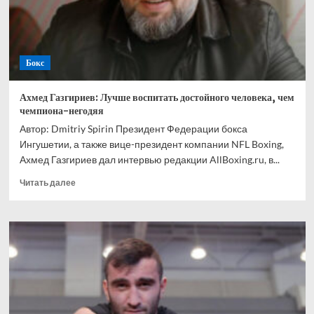
Ускатеги
Бокс
Ахмед Газгириев: Лучше воспитать достойного человека, чем
чемпиона-негодяя
Автор: Dmitriy Spirin Президент Федерации бокса
Ингушетии, а также вице-президент компании NFL Boxing,
Ахмед Газгириев дал интервью редакции AllBoxing.ru, в...
Прочитать
Читать далее
больше
о
Ахмед
Газгириев:
Лучше
воспитать
достойного
человека,
чем
чемпиона-