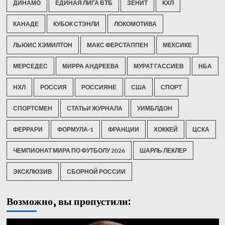
ДИНАМО
ЕДИНАЯ ЛИГА ВТБ
ЗЕНИТ
КХЛ
КАНАДЕ
КУБОК СТЭНЛИ
ЛОКОМОТИВА
ЛЬЮИС ХЭМИЛТОН
МАКС ФЕРСТАППЕН
МЕКСИКЕ
МЕРСЕДЕС
МИРРА АНДРЕЕВА
МУРАТ ГАССИЕВ
НБА
НХЛ
РОССИЯ
РОССИЯНЕ
США
СПОРТ
СПОРТСМЕН
СТАТЬИ ЖУРНАЛА
УИМБЛДОН
ФЕРРАРИ
ФОРМУЛА-1
ФРАНЦИИ
ХОККЕЙ
ЦСКА
ЧЕМПИОНАТ МИРА ПО ФУТБОЛУ 2026
ШАРЛЬ ЛЕКЛЕР
ЭКСКЛЮЗИВ
СБОРНОЙ РОССИИ
Возможно, вы пропустили: