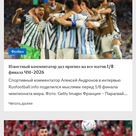
взволнован
своим
переходом
в
«Торонто»
Футбол
Известный комментатор дал прогноз на все матчи 1/8
финала ЧМ-2026
Спортивный комментатор Алексей Андронов в интервью
Rusfootball.info поделился мыслями перед 1/8 финала
чемпионата мира. Фото: Getty Images Франция – Парагвай....
Прочитать
Читать далее
больше
о
Известный
комментатор
дал