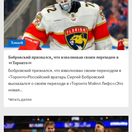
в
хоккей
всю
жизнь
Хоккей
Бобровский признался, что взволнован своим переходом в
«Торонто»
Бобровский признался, что взволнован своим переходом в
«Торонто»Российский вратарь Сергей Бобровский
высказался о своём переходе в «Торонто Мэйпл Лифс».«Это
новая...
Прочитать
Читать далее
больше
о
Бобровский
признался,
что