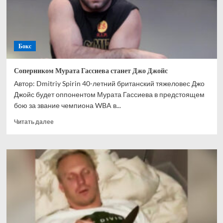
негодяя
Бокс
Соперником Мурата Гассиева станет Джо Джойс
Автор: Dmitriy Spirin 40-летний британский тяжеловес Джо
Джойс будет оппонентом Мурата Гассиева в предстоящем
бою за звание чемпиона WBA в...
Прочитать
Читать далее
больше
о
Соперником
Мурата
Гассиева
станет
Джо
Джойс