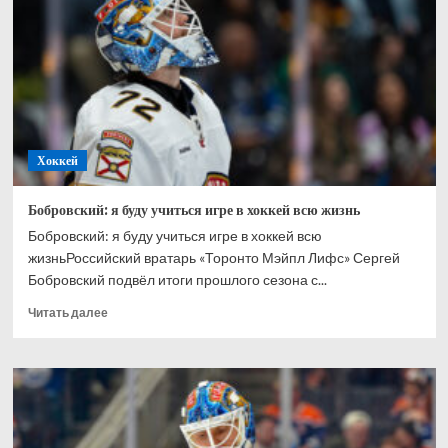
Ахтямове:
рад,
что
могу
способствовать
его
развитию
Хоккей
Бобровский: я буду учиться игре в хоккей всю жизнь
Бобровский: я буду учиться игре в хоккей всю
жизньРоссийский вратарь «Торонто Мэйпл Лифс» Сергей
Бобровский подвёл итоги прошлого сезона с...
Прочитать
Читать далее
больше
о
Бобровский:
я
буду
учиться
игре