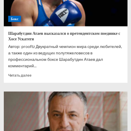
Бокс
Шарабутдин Атаев высказался о претендентском поединке с
Хосе Ускатеги
Автор: prooftz Двукратный чемпион мира среди любителей,
а также один из ведущих полутяжеловесов в
профессиональном боксе Шарабутдин Атаев дал
комментарий...
Прочитать
Читать далее
больше
о
Шарабутдин
Атаев
высказался
о
претендентском
поединке
с
Хосе