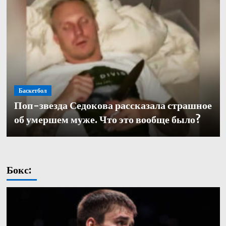
Баскетбол
Баскетбол
Поп-звезда Седокова рассказала страшное
Баскетбол
Кулагин — о переходе в «Зенит»: «Довелось
Александр Церковный покинул должность
об умершем муже. Что это вообще было?
работать с одними из лучших тренеров в нашей части
генерального директора баскетбольного «Зенита»
света. Иванович не исключение»
Бокс: