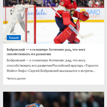
при
Великобритании,
Хэмилтон
–
2-
й,
Норрис
–
Хоккей
3-
й
Бобровский — о голкипере Ахтямове: рад, что могу
способствовать его развитию
Бобровский — о голкипере Ахтямове: рад, что могу
способствовать его развитиюРоссийский вратарь «Торонто
Мэйпл Лифс» Сергей Бобровский высказался о встрече...
Прочитать
Читать далее
больше
о
Бобровский
—
о
голкипере