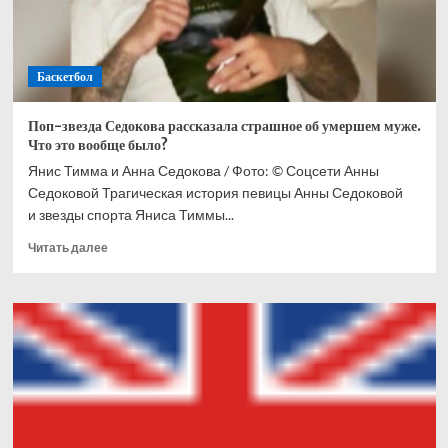
Баскетбол
Поп-звезда Седокова рассказала страшное об умершем муже.
Что это вообще было?
Янис Тимма и Анна Седокова / Фото: © Соцсети Анны
Седоковой Трагическая история певицы Анны Седоковой
и звезды спорта Яниса Тиммы...
Прочитать
Читать далее
больше
о
Поп-
звезда
Седокова
рассказала
страшное
об
умершем
муже.