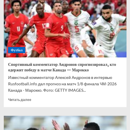
прогноз
на
все
матчи
1/8
финала
ЧМ-2026
Футбол
Спортивный комментатор Андронов спрогнозировал, кто
одержит победу в матче Канада — Марокко
Известный комментатор Алексей Андронов в интервью
Rusfootball.info дал прогноз на матч 1/8 финала ЧМ-2026
Канада - Марокко. Фото: GETTY IMAGES...
Прочитать
Читать далее
больше
о
Спортивный
комментатор
Андронов