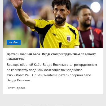
и
Кордобы
Мусаев
никогда
не
выиграет
РПЛ
Футбол
Вратарь сборной Кабо-Верде стал рекордсменом по одному
показателю
Вратарь сборной Кабо-Верде Возинья стал рекордсменом
по количеству подписчиков в соцсетяхВладислав
УткинФото: Paul Childs / Reuters Вратарь сборной Кабо-
Верде Возинья...
Прочитать
Читать далее
больше
о
Вратарь
сборной