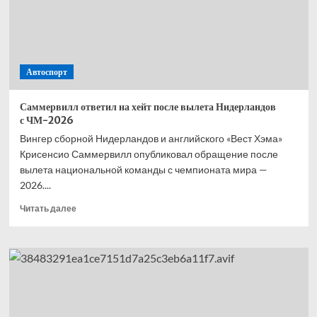
—
второй,
Норрис
—
третий,
Автоспорт
Расселл
—
четвёртый
Саммервилл ответил на хейт после вылета Нидерландов
с ЧМ-2026
Вингер сборной Нидерландов и английского «Вест Хэма»
Крисенсио Саммервилл опубликовал обращение после
вылета национальной команды с чемпионата мира —
2026....
Прочитать
Читать далее
больше
о
Саммервилл
ответил
на хейт
после
вылета
Нидерландов