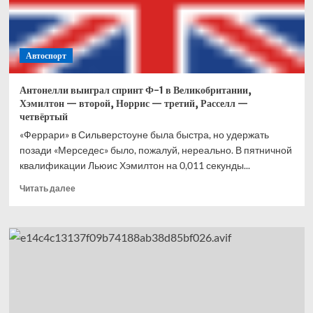
Что
это
вообще
было?
Автоспорт
Антонелли выиграл спринт Ф-1 в Великобритании,
Хэмилтон — второй, Норрис — третий, Расселл —
четвёртый
«Феррари» в Сильверстоуне была быстра, но удержать
позади «Мерседес» было, пожалуй, нереально. В пятничной
квалификации Льюис Хэмилтон на 0,011 секунды...
Прочитать
Читать далее
больше
о
Антонелли
выиграл
спринт
Ф-1
в
Великобритании,
Хэмилтон