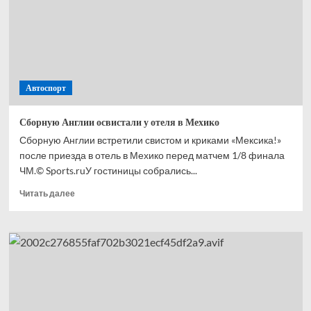
с ЧМ-2026
Автоспорт
Сборную Англии освистали у отеля в Мехико
Сборную Англии встретили свистом и криками «Мексика!»
после приезда в отель в Мехико перед матчем 1/8 финала
ЧМ.© Sports.ruУ гостиницы собрались...
Прочитать
Читать далее
больше
о
Сборную
Англии
освистали
у отеля
в Мехико