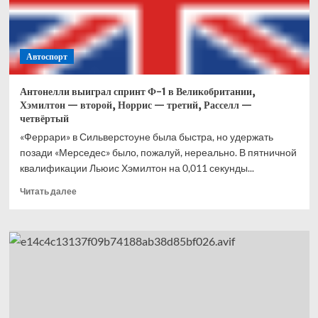
Что
это
вообще
было?
Автоспорт
Антонелли выиграл спринт Ф-1 в Великобритании,
Хэмилтон — второй, Норрис — третий, Расселл —
четвёртый
«Феррари» в Сильверстоуне была быстра, но удержать
позади «Мерседес» было, пожалуй, нереально. В пятничной
квалификации Льюис Хэмилтон на 0,011 секунды...
Прочитать
Читать далее
больше
о
Антонелли
выиграл
спринт
Ф-1
в
Великобритании,
Хэмилтон