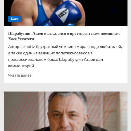
Бокс
Шарабутдин Атаев высказался о претендентском поединке с
Хосе Ускатеги
Автор: prooftz Двукратный чемпион мира среди любителей,
а также один из ведущих полутяжеловесов в
профессиональном боксе Шарабутдин Атаев дал
комментарий...
Прочитать
Читать далее
больше
о
Шарабутдин
Атаев
высказался
о
претендентском
поединке
с
Хосе