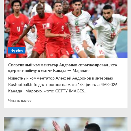
прогноз
на
все
матчи
1/8
финала
ЧМ-2026
Футбол
Спортивный комментатор Андронов спрогнозировал, кто
одержит победу в матче Канада — Марокко
Известный комментатор Алексей Андронов в интервью
Rusfootball.info дал прогноз на матч 1/8 финала ЧМ-2026
Канада - Марокко. Фото: GETTY IMAGES...
Прочитать
Читать далее
больше
о
Спортивный
комментатор
Андронов