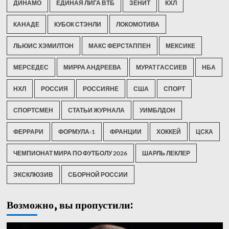
ДИНАМО
ЕДИНАЯ ЛИГА ВТБ
ЗЕНИТ
КХЛ
КАНАДЕ
КУБОК СТЭНЛИ
ЛОКОМОТИВА
ЛЬЮИС ХЭМИЛТОН
МАКС ФЕРСТАППЕН
МЕКСИКЕ
МЕРСЕДЕС
МИРРА АНДРЕЕВА
МУРАТ ГАССИЕВ
НБА
НХЛ
РОССИЯ
РОССИЯНЕ
США
СПОРТ
СПОРТСМЕН
СТАТЬИ ЖУРНАЛА
УИМБЛДОН
ФЕРРАРИ
ФОРМУЛА-1
ФРАНЦИИ
ХОККЕЙ
ЦСКА
ЧЕМПИОНАТ МИРА ПО ФУТБОЛУ 2026
ШАРЛЬ ЛЕКЛЕР
ЭКСКЛЮЗИВ
СБОРНОЙ РОССИИ
Возможно, вы пропустили: