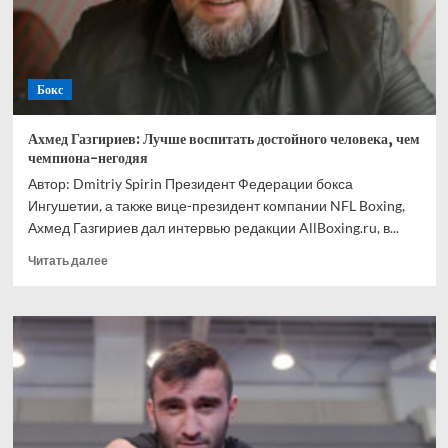
Ускатеги
Бокс
Ахмед Газгириев: Лучше воспитать достойного человека, чем
чемпиона-негодяя
Автор: Dmitriy Spirin Президент Федерации бокса
Ингушетии, а также вице-президент компании NFL Boxing,
Ахмед Газгириев дал интервью редакции AllBoxing.ru, в...
Прочитать
Читать далее
больше
о
Ахмед
Газгириев:
Лучше
воспитать
достойного
человека,
чем
чемпиона-