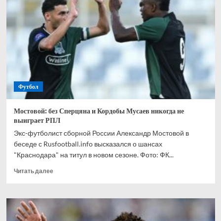
спрогнозировал,
кто
одержит
победу
в
матче
Канада
—
Марокко
Футбол
Мостовой: без Сперцяна и Кордобы Мусаев никогда не
выиграет РПЛ
Экс-футболист сборной России Александр Мостовой в
беседе с Rusfootball.info высказался о шансах
"Краснодара" на титул в новом сезоне. Фото: ФК...
Прочитать
Читать далее
больше
о
Мостовой:
без
Сперцяна