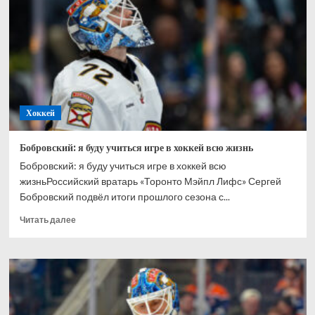
Ахтямове:
рад,
что
могу
способствовать
его
развитию
Хоккей
Бобровский: я буду учиться игре в хоккей всю жизнь
Бобровский: я буду учиться игре в хоккей всю
жизньРоссийский вратарь «Торонто Мэйпл Лифс» Сергей
Бобровский подвёл итоги прошлого сезона с...
Прочитать
Читать далее
больше
о
Бобровский:
я
буду
учиться
игре