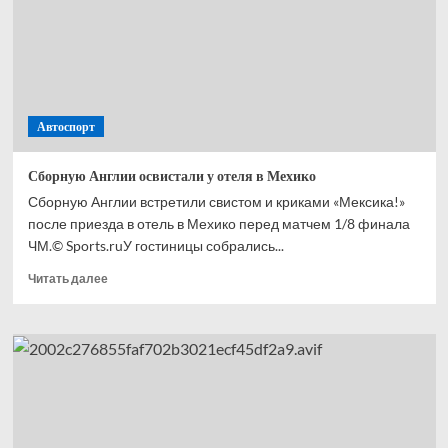
с ЧМ-2026
Автоспорт
Сборную Англии освистали у отеля в Мехико
Сборную Англии встретили свистом и криками «Мексика!»
после приезда в отель в Мехико перед матчем 1/8 финала
ЧМ.© Sports.ruУ гостиницы собрались...
Прочитать
Читать далее
больше
о
Сборную
Англии
освистали
у отеля
в Мехико