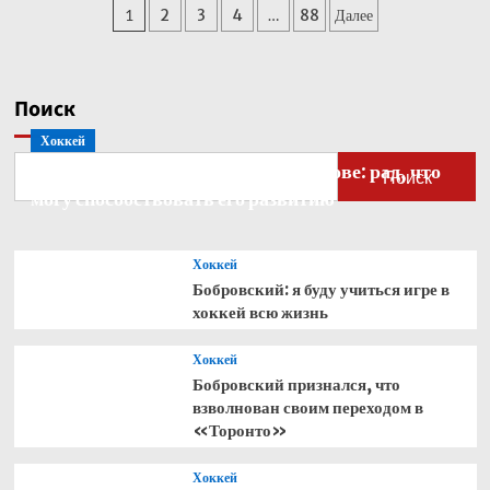
Пагинация
1
2
3
4
…
88
Далее
Кабо-
Верде
записей
стал
рекордсменом
по
Поиск
одному
Хоккей
показателю
Бобровский — о голкипере Ахтямове: рад, что
Поиск
могу способствовать его развитию
Хоккей
Бобровский: я буду учиться игре в
хоккей всю жизнь
Хоккей
Бобровский признался, что
взволнован своим переходом в
«Торонто»
Хоккей