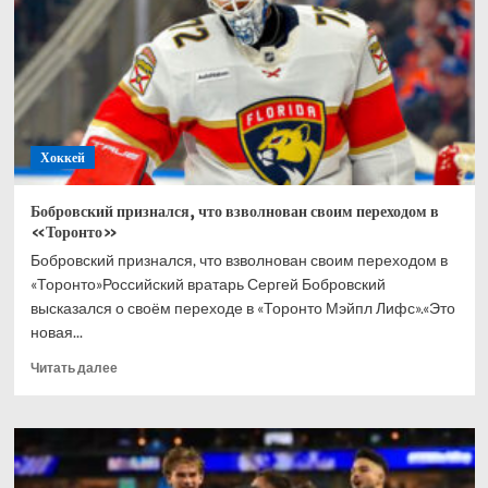
в
хоккей
всю
жизнь
Хоккей
Бобровский признался, что взволнован своим переходом в
«Торонто»
Бобровский признался, что взволнован своим переходом в
«Торонто»Российский вратарь Сергей Бобровский
высказался о своём переходе в «Торонто Мэйпл Лифс».«Это
новая...
Прочитать
Читать далее
больше
о
Бобровский
признался,
что