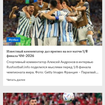
взволнован
своим
переходом
в
«Торонто»
Футбол
Известный комментатор дал прогноз на все матчи 1/8
финала ЧМ-2026
Спортивный комментатор Алексей Андронов в интервью
Rusfootball.info поделился мыслями перед 1/8 финала
чемпионата мира. Фото: Getty Images Франция – Парагвай....
Прочитать
Читать далее
больше
о
Известный
комментатор
дал