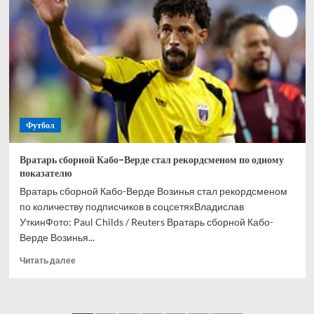
и
Кордобы
Мусаев
никогда
не
выиграет
РПЛ
Футбол
Вратарь сборной Кабо-Верде стал рекордсменом по одному
показателю
Вратарь сборной Кабо-Верде Возинья стал рекордсменом
по количеству подписчиков в соцсетяхВладислав
УткинФото: Paul Childs / Reuters Вратарь сборной Кабо-
Верде Возинья...
Прочитать
Читать далее
больше
о
Вратарь
сборной