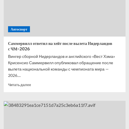
—
второй,
Норрис
—
третий,
Автоспорт
Расселл
—
четвёртый
Саммервилл ответил на хейт после вылета Нидерландов
с ЧМ-2026
Вингер сборной Нидерландов и английского «Вест Хэма»
Крисенсио Саммервилл опубликовал обращение после
вылета национальной команды с чемпионата мира —
2026....
Прочитать
Читать далее
больше
о
Саммервилл
ответил
на хейт
после
вылета
Нидерландов