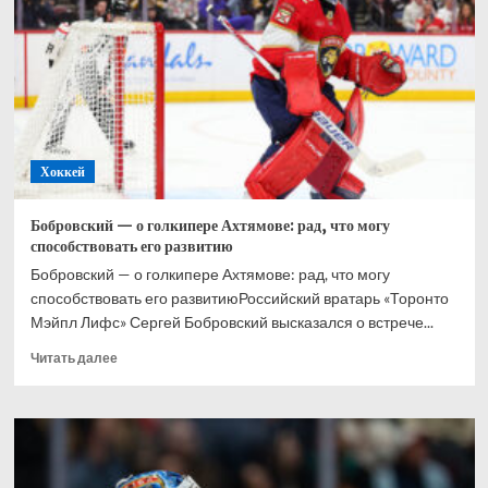
при
Великобритании,
Хэмилтон
–
2-
й,
Норрис
–
Хоккей
3-
й
Бобровский — о голкипере Ахтямове: рад, что могу
способствовать его развитию
Бобровский — о голкипере Ахтямове: рад, что могу
способствовать его развитиюРоссийский вратарь «Торонто
Мэйпл Лифс» Сергей Бобровский высказался о встрече...
Прочитать
Читать далее
больше
о
Бобровский
—
о
голкипере