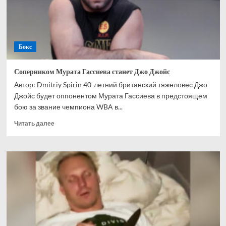
негодяя
Бокс
Соперником Мурата Гассиева станет Джо Джойс
Автор: Dmitriy Spirin 40-летний британский тяжеловес Джо
Джойс будет оппонентом Мурата Гассиева в предстоящем
бою за звание чемпиона WBA в...
Прочитать
Читать далее
больше
о
Соперником
Мурата
Гассиева
станет
Джо
Джойс