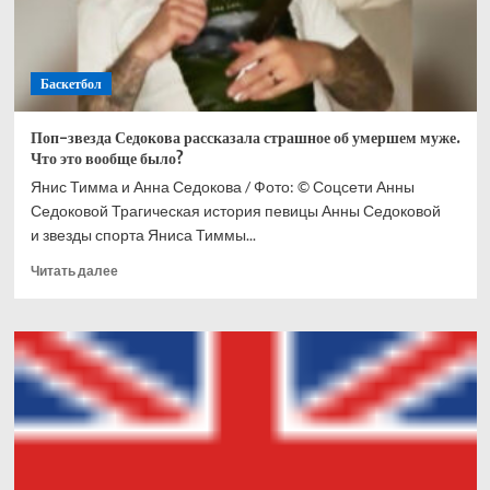
Баскетбол
Поп-звезда Седокова рассказала страшное об умершем муже.
Что это вообще было?
Янис Тимма и Анна Седокова / Фото: © Соцсети Анны
Седоковой Трагическая история певицы Анны Седоковой
и звезды спорта Яниса Тиммы...
Прочитать
Читать далее
больше
о
Поп-
звезда
Седокова
рассказала
страшное
об
умершем
муже.