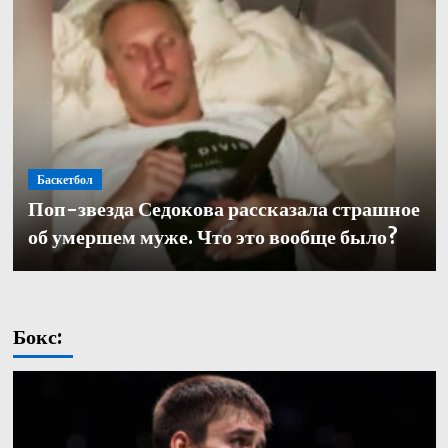
Баскетбол
Баскетбол
Поп-звезда Седокова рассказала страшное
Баскетбол
Кулагин — о переходе в «Зенит»: «Довелось
Александр Церковный покинул должность
об умершем муже. Что это вообще было?
работать с одними из лучших тренеров в нашей части
генерального директора баскетбольного «Зенита»
света. Иванович не исключение»
Бокс: