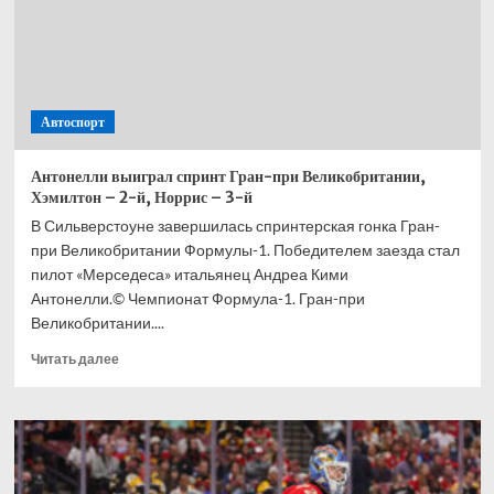
Автоспорт
Антонелли выиграл спринт Гран-при Великобритании,
Хэмилтон – 2-й, Норрис – 3-й
В Сильверстоуне завершилась спринтерская гонка Гран-
при Великобритании Формулы-1. Победителем заезда стал
пилот «Мерседеса» итальянец Андреа Кими
Антонелли.© Чемпионат Формула-1. Гран-при
Великобритании....
Прочитать
Читать далее
больше
о
Антонелли
выиграл
спринт
Гран-