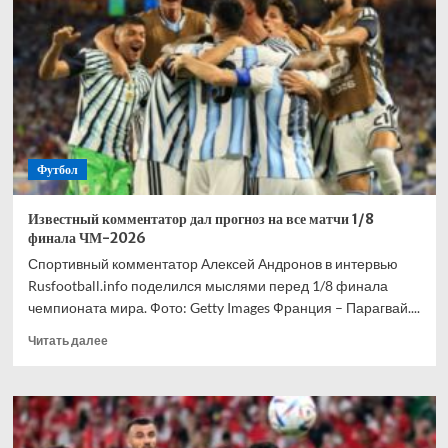
взволнован
своим
переходом
в
«Торонто»
Футбол
Известный комментатор дал прогноз на все матчи 1/8
финала ЧМ-2026
Спортивный комментатор Алексей Андронов в интервью
Rusfootball.info поделился мыслями перед 1/8 финала
чемпионата мира. Фото: Getty Images Франция – Парагвай....
Прочитать
Читать далее
больше
о
Известный
комментатор
дал