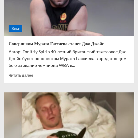
негодяя
Бокс
Соперником Мурата Гассиева станет Джо Джойс
Автор: Dmitriy Spirin 40-летний британский тяжеловес Джо
Джойс будет оппонентом Мурата Гассиева в предстоящем
бою за звание чемпиона WBA в...
Прочитать
Читать далее
больше
о
Соперником
Мурата
Гассиева
станет
Джо
Джойс