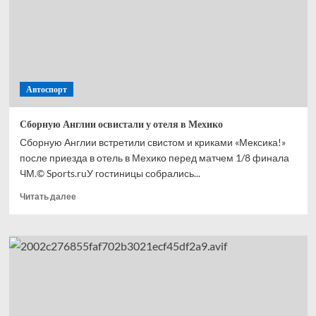
с ЧМ-2026
Автоспорт
Сборную Англии освистали у отеля в Мехико
Сборную Англии встретили свистом и криками «Мексика!»
после приезда в отель в Мехико перед матчем 1/8 финала
ЧМ.© Sports.ruУ гостиницы собрались...
Прочитать
Читать далее
больше
о
Сборную
Англии
освистали
у отеля
в Мехико