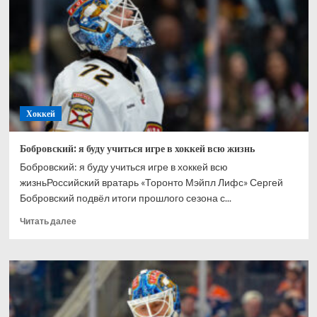
Ахтямове:
рад,
что
могу
способствовать
его
развитию
Хоккей
Бобровский: я буду учиться игре в хоккей всю жизнь
Бобровский: я буду учиться игре в хоккей всю
жизньРоссийский вратарь «Торонто Мэйпл Лифс» Сергей
Бобровский подвёл итоги прошлого сезона с...
Прочитать
Читать далее
больше
о
Бобровский:
я
буду
учиться
игре