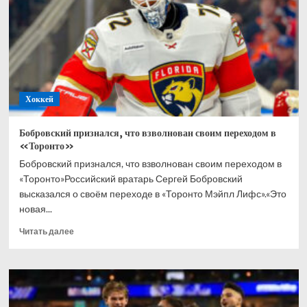
в
хоккей
всю
жизнь
Хоккей
Бобровский признался, что взволнован своим переходом в
«Торонто»
Бобровский признался, что взволнован своим переходом в
«Торонто»Российский вратарь Сергей Бобровский
высказался о своём переходе в «Торонто Мэйпл Лифс».«Это
новая...
Прочитать
Читать далее
больше
о
Бобровский
признался,
что