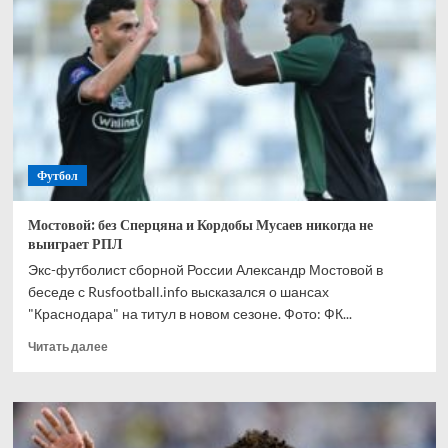
спрогнозировал,
кто
одержит
победу
в
матче
Канада
—
Марокко
Футбол
Мостовой: без Сперцяна и Кордобы Мусаев никогда не
выиграет РПЛ
Экс-футболист сборной России Александр Мостовой в
беседе с Rusfootball.info высказался о шансах
"Краснодара" на титул в новом сезоне. Фото: ФК...
Прочитать
Читать далее
больше
о
Мостовой:
без
Сперцяна