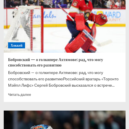
при
Великобритании,
Хэмилтон
–
2-
й,
Норрис
–
Хоккей
3-
й
Бобровский — о голкипере Ахтямове: рад, что могу
способствовать его развитию
Бобровский — о голкипере Ахтямове: рад, что могу
способствовать его развитиюРоссийский вратарь «Торонто
Мэйпл Лифс» Сергей Бобровский высказался о встрече...
Прочитать
Читать далее
больше
о
Бобровский
—
о
голкипере