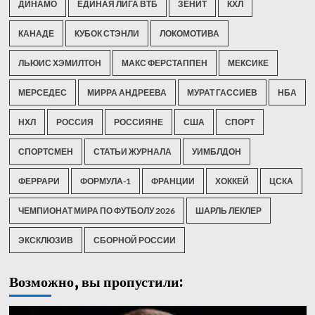
ДИНАМО
ЕДИНАЯ ЛИГА ВТБ
ЗЕНИТ
КХЛ
КАНАДЕ
КУБОК СТЭНЛИ
ЛОКОМОТИВА
ЛЬЮИС ХЭМИЛТОН
МАКС ФЕРСТАППЕН
МЕКСИКЕ
МЕРСЕДЕС
МИРРА АНДРЕЕВА
МУРАТ ГАССИЕВ
НБА
НХЛ
РОССИЯ
РОССИЯНЕ
США
СПОРТ
СПОРТСМЕН
СТАТЬИ ЖУРНАЛА
УИМБЛДОН
ФЕРРАРИ
ФОРМУЛА-1
ФРАНЦИИ
ХОККЕЙ
ЦСКА
ЧЕМПИОНАТ МИРА ПО ФУТБОЛУ 2026
ШАРЛЬ ЛЕКЛЕР
ЭКСКЛЮЗИВ
СБОРНОЙ РОССИИ
Возможно, вы пропустили: