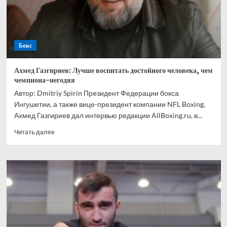
Ускатеги
Бокс
Ахмед Газгириев: Лучше воспитать достойного человека, чем
чемпиона-негодяя
Автор: Dmitriy Spirin Президент Федерации бокса
Ингушетии, а также вице-президент компании NFL Boxing,
Ахмед Газгириев дал интервью редакции AllBoxing.ru, в...
Прочитать
Читать далее
больше
о
Ахмед
Газгириев:
Лучше
воспитать
достойного
человека,
чем
чемпиона-