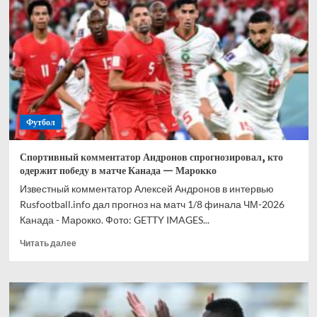
прогноз
на
все
матчи
1/8
финала
ЧМ-2026
Футбол
Спортивный комментатор Андронов спрогнозировал, кто
одержит победу в матче Канада — Марокко
Известный комментатор Алексей Андронов в интервью
Rusfootball.info дал прогноз на матч 1/8 финала ЧМ-2026
Канада - Марокко. Фото: GETTY IMAGES...
Прочитать
Читать далее
больше
о
Спортивный
комментатор
Андронов