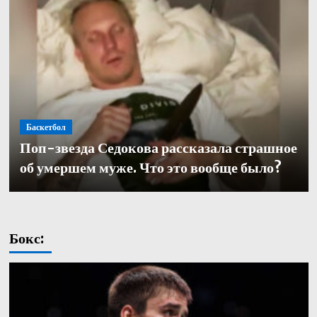
Баскетбол
Баскетбол
Поп-звезда Седокова рассказала страшное
Баскетбол
Кулагин — о переходе в «Зенит»: «Довелось
Александр Церковный покинул должность
об умершем муже. Что это вообще было?
работать с одними из лучших тренеров в нашей части
генерального директора баскетбольного «Зенита»
света. Иванович не исключение»
Бокс: