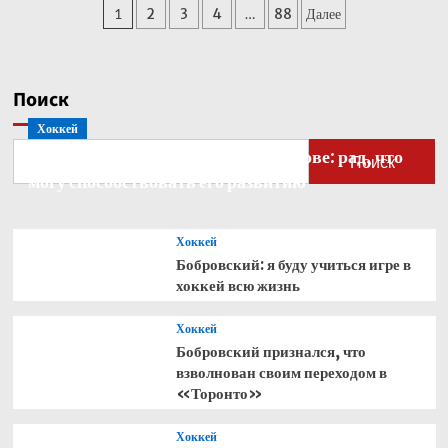
Пагинация
1
2
3
4
…
88
Далее
Кабо-
Верде
записей
стал
рекордсменом
по
Поиск
одному
Хоккей
показателю
Бобровский — о голкипере Ахтямове: рад, что
Поиск
могу способствовать его развитию
Хоккей
Бобровский: я буду учиться игре в
хоккей всю жизнь
Хоккей
Бобровский признался, что
взволнован своим переходом в
«Торонто»
Хоккей