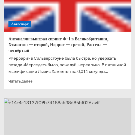
Что
это
вообще
было?
Автоспорт
Антонелли выиграл спринт Ф-1 в Великобритании,
Хэмилтон — второй, Норрис — третий, Расселл —
четвёртый
«Феррари» в Сильверстоуне была быстра, но удержать
позади «Мерседес» было, пожалуй, нереально. В пятничной
квалификации Льюис Хэмилтон на 0,011 секунды...
Прочитать
Читать далее
больше
о
Антонелли
выиграл
спринт
Ф-1
в
Великобритании,
Хэмилтон