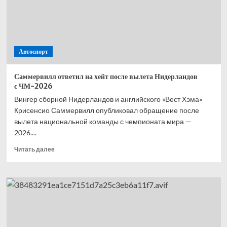
—
второй,
Норрис
—
третий,
Автоспорт
Расселл
—
четвёртый
Саммервилл ответил на хейт после вылета Нидерландов
с ЧМ-2026
Вингер сборной Нидерландов и английского «Вест Хэма»
Крисенсио Саммервилл опубликовал обращение после
вылета национальной команды с чемпионата мира —
2026....
Прочитать
Читать далее
больше
о
Саммервилл
ответил
на хейт
после
вылета
Нидерландов