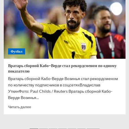
и
Кордобы
Мусаев
никогда
не
выиграет
РПЛ
Футбол
Вратарь сборной Кабо-Верде стал рекордсменом по одному
показателю
Вратарь сборной Кабо-Верде Возинья стал рекордсменом
по количеству подписчиков в соцсетяхВладислав
УткинФото: Paul Childs / Reuters Вратарь сборной Кабо-
Верде Возинья...
Прочитать
Читать далее
больше
о
Вратарь
сборной