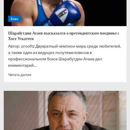
Бокс
Шарабутдин Атаев высказался о претендентском поединке с
Хосе Ускатеги
Автор: prooftz Двукратный чемпион мира среди любителей,
а также один из ведущих полутяжеловесов в
профессиональном боксе Шарабутдин Атаев дал
комментарий...
Прочитать
Читать далее
больше
о
Шарабутдин
Атаев
высказался
о
претендентском
поединке
с
Хосе