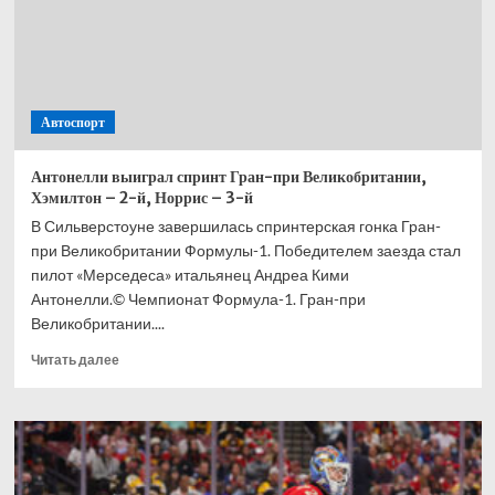
Автоспорт
Антонелли выиграл спринт Гран-при Великобритании,
Хэмилтон – 2-й, Норрис – 3-й
В Сильверстоуне завершилась спринтерская гонка Гран-
при Великобритании Формулы-1. Победителем заезда стал
пилот «Мерседеса» итальянец Андреа Кими
Антонелли.© Чемпионат Формула-1. Гран-при
Великобритании....
Прочитать
Читать далее
больше
о
Антонелли
выиграл
спринт
Гран-