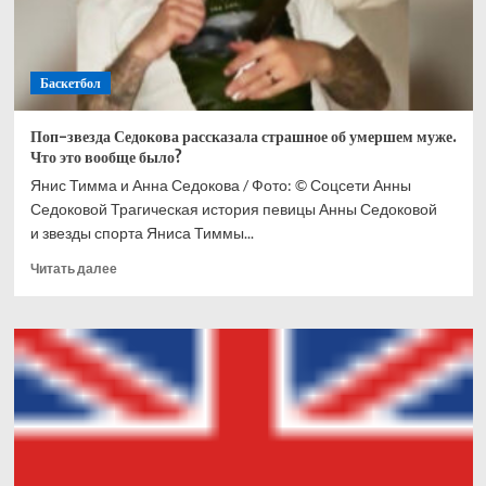
Баскетбол
Поп-звезда Седокова рассказала страшное об умершем муже.
Что это вообще было?
Янис Тимма и Анна Седокова / Фото: © Соцсети Анны
Седоковой Трагическая история певицы Анны Седоковой
и звезды спорта Яниса Тиммы...
Прочитать
Читать далее
больше
о
Поп-
звезда
Седокова
рассказала
страшное
об
умершем
муже.