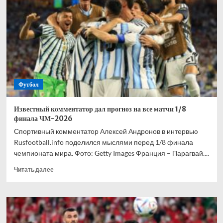
взволнован
своим
переходом
в
«Торонто»
Футбол
Известный комментатор дал прогноз на все матчи 1/8
финала ЧМ-2026
Спортивный комментатор Алексей Андронов в интервью
Rusfootball.info поделился мыслями перед 1/8 финала
чемпионата мира. Фото: Getty Images Франция – Парагвай....
Прочитать
Читать далее
больше
о
Известный
комментатор
дал