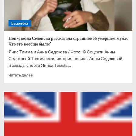
Баскетбол
Поп-звезда Седокова рассказала страшное об умершем муже.
Что это вообще было?
Янис Тимма и Анна Седокова / Фото: © Соцсети Анны
Седоковой Трагическая история певицы Анны Седоковой
и звезды спорта Яниса Тиммы...
Прочитать
Читать далее
больше
о
Поп-
звезда
Седокова
рассказала
страшное
об
умершем
муже.