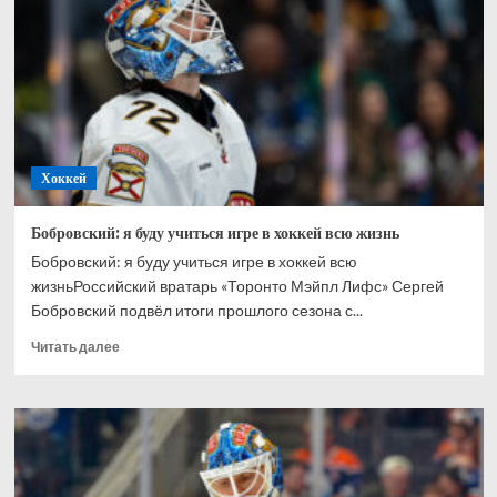
Ахтямове:
рад,
что
могу
способствовать
его
развитию
Хоккей
Бобровский: я буду учиться игре в хоккей всю жизнь
Бобровский: я буду учиться игре в хоккей всю
жизньРоссийский вратарь «Торонто Мэйпл Лифс» Сергей
Бобровский подвёл итоги прошлого сезона с...
Прочитать
Читать далее
больше
о
Бобровский:
я
буду
учиться
игре