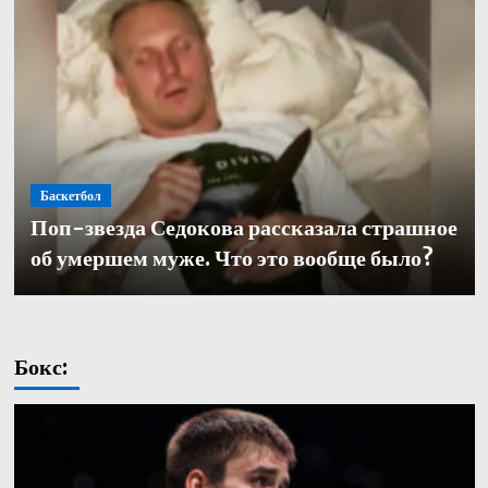
Баскетбол
Баскетбол
Поп-звезда Седокова рассказала страшное
Баскетбол
Кулагин — о переходе в «Зенит»: «Довелось
Александр Церковный покинул должность
об умершем муже. Что это вообще было?
работать с одними из лучших тренеров в нашей части
генерального директора баскетбольного «Зенита»
света. Иванович не исключение»
Бокс: