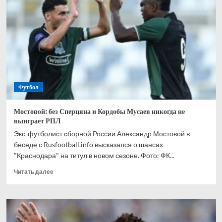
спрогнозировал,
кто
одержит
победу
в
матче
Канада
—
Марокко
Футбол
Мостовой: без Сперцяна и Кордобы Мусаев никогда не
выиграет РПЛ
Экс-футболист сборной России Александр Мостовой в
беседе с Rusfootball.info высказался о шансах
"Краснодара" на титул в новом сезоне. Фото: ФК...
Прочитать
Читать далее
больше
о
Мостовой:
без
Сперцяна