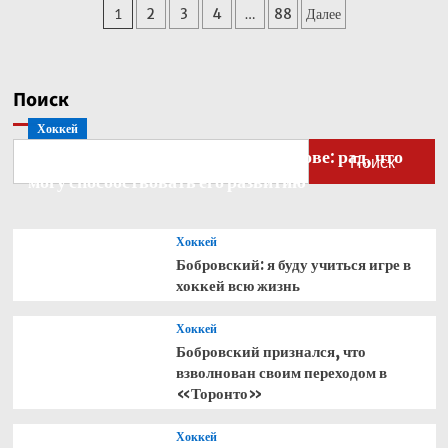
Пагинация
1
2
3
4
…
88
Далее
Кабо-
Верде
записей
стал
рекордсменом
по
Поиск
одному
Хоккей
показателю
Бобровский — о голкипере Ахтямове: рад, что
Поиск
могу способствовать его развитию
Хоккей
Бобровский: я буду учиться игре в
хоккей всю жизнь
Хоккей
Бобровский признался, что
взволнован своим переходом в
«Торонто»
Хоккей