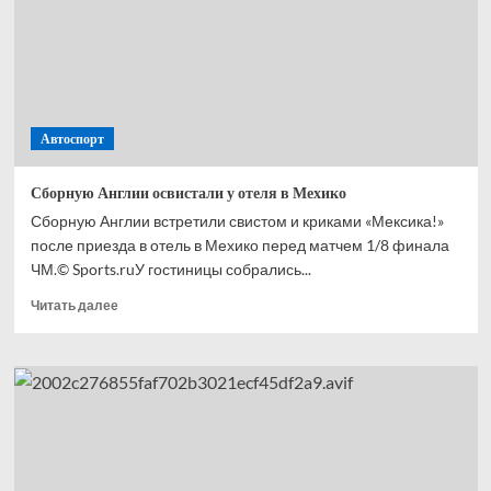
с ЧМ-2026
Автоспорт
Сборную Англии освистали у отеля в Мехико
Сборную Англии встретили свистом и криками «Мексика!»
после приезда в отель в Мехико перед матчем 1/8 финала
ЧМ.© Sports.ruУ гостиницы собрались...
Прочитать
Читать далее
больше
о
Сборную
Англии
освистали
у отеля
в Мехико