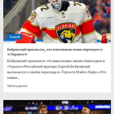
в
хоккей
всю
жизнь
Хоккей
Бобровский признался, что взволнован своим переходом в
«Торонто»
Бобровский признался, что взволнован своим переходом в
«Торонто»Российский вратарь Сергей Бобровский
высказался о своём переходе в «Торонто Мэйпл Лифс».«Это
новая...
Прочитать
Читать далее
больше
о
Бобровский
признался,
что