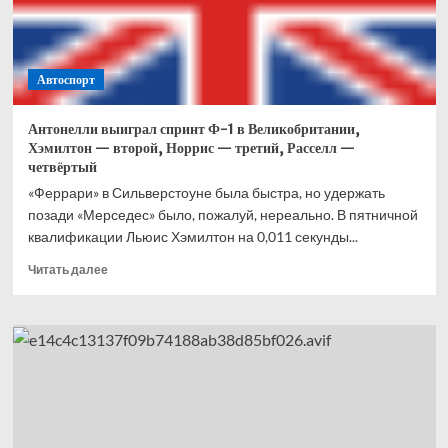
Что
это
вообще
было?
Автоспорт
Антонелли выиграл спринт Ф-1 в Великобритании,
Хэмилтон — второй, Норрис — третий, Расселл —
четвёртый
«Феррари» в Сильверстоуне была быстра, но удержать
позади «Мерседес» было, пожалуй, нереально. В пятничной
квалификации Льюис Хэмилтон на 0,011 секунды...
Прочитать
Читать далее
больше
о
Антонелли
выиграл
спринт
Ф-1
в
Великобритании,
Хэмилтон