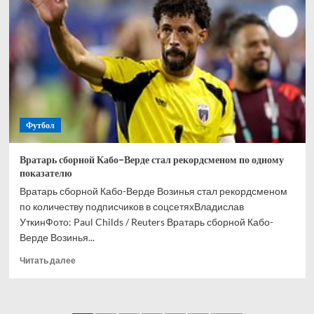
и
Кордобы
Мусаев
никогда
не
выиграет
РПЛ
Футбол
Вратарь сборной Кабо-Верде стал рекордсменом по одному
показателю
Вратарь сборной Кабо-Верде Возинья стал рекордсменом
по количеству подписчиков в соцсетяхВладислав
УткинФото: Paul Childs / Reuters Вратарь сборной Кабо-
Верде Возинья...
Прочитать
Читать далее
больше
о
Вратарь
сборной