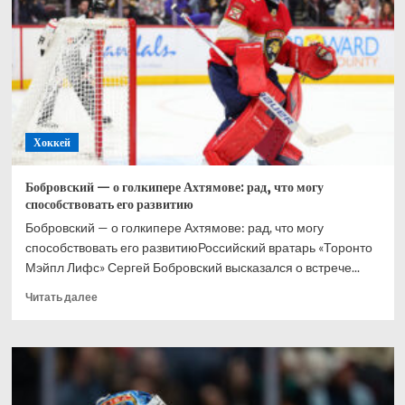
при
Великобритании,
Хэмилтон
–
2-
й,
Норрис
–
Хоккей
3-
й
Бобровский — о голкипере Ахтямове: рад, что могу
способствовать его развитию
Бобровский — о голкипере Ахтямове: рад, что могу
способствовать его развитиюРоссийский вратарь «Торонто
Мэйпл Лифс» Сергей Бобровский высказался о встрече...
Прочитать
Читать далее
больше
о
Бобровский
—
о
голкипере