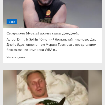
негодяя
Бокс
Соперником Мурата Гассиева станет Джо Джойс
Автор: Dmitriy Spirin 40-летний британский тяжеловес Джо
Джойс будет оппонентом Мурата Гассиева в предстоящем
бою за звание чемпиона WBA в...
Прочитать
Читать далее
больше
о
Соперником
Мурата
Гассиева
станет
Джо
Джойс