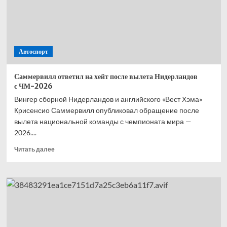
—
второй,
Норрис
—
третий,
Автоспорт
Расселл
—
четвёртый
Саммервилл ответил на хейт после вылета Нидерландов
с ЧМ-2026
Вингер сборной Нидерландов и английского «Вест Хэма»
Крисенсио Саммервилл опубликовал обращение после
вылета национальной команды с чемпионата мира —
2026....
Прочитать
Читать далее
больше
о
Саммервилл
ответил
на хейт
после
вылета
Нидерландов