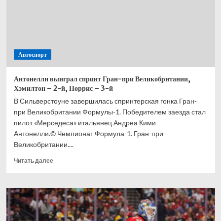
Автоспорт
Антонелли выиграл спринт Гран-при Великобритании,
Хэмилтон – 2-й, Норрис – 3-й
В Сильверстоуне завершилась спринтерская гонка Гран-
при Великобритании Формулы-1. Победителем заезда стал
пилот «Мерседеса» итальянец Андреа Кими
Антонелли.© Чемпионат Формула-1. Гран-при
Великобритании....
Прочитать
Читать далее
больше
о
Антонелли
выиграл
спринт
Гран-