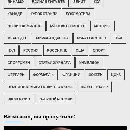
ДИНАМО
ЕДИНАЯ ЛИГА ВТБ
ЗЕНИТ
КХЛ
КАНАДЕ
КУБОК СТЭНЛИ
ЛОКОМОТИВА
ЛЬЮИС ХЭМИЛТОН
МАКС ФЕРСТАППЕН
МЕКСИКЕ
МЕРСЕДЕС
МИРРА АНДРЕЕВА
МУРАТ ГАССИЕВ
НБА
НХЛ
РОССИЯ
РОССИЯНЕ
США
СПОРТ
СПОРТСМЕН
СТАТЬИ ЖУРНАЛА
УИМБЛДОН
ФЕРРАРИ
ФОРМУЛА-1
ФРАНЦИИ
ХОККЕЙ
ЦСКА
ЧЕМПИОНАТ МИРА ПО ФУТБОЛУ 2026
ШАРЛЬ ЛЕКЛЕР
ЭКСКЛЮЗИВ
СБОРНОЙ РОССИИ
Возможно, вы пропустили: