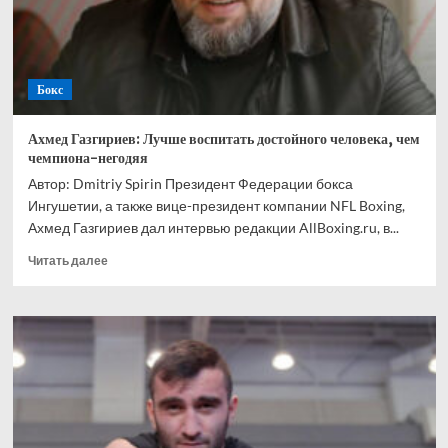
Ускатеги
Бокс
Ахмед Газгириев: Лучше воспитать достойного человека, чем
чемпиона-негодяя
Автор: Dmitriy Spirin Президент Федерации бокса
Ингушетии, а также вице-президент компании NFL Boxing,
Ахмед Газгириев дал интервью редакции AllBoxing.ru, в...
Прочитать
Читать далее
больше
о
Ахмед
Газгириев:
Лучше
воспитать
достойного
человека,
чем
чемпиона-