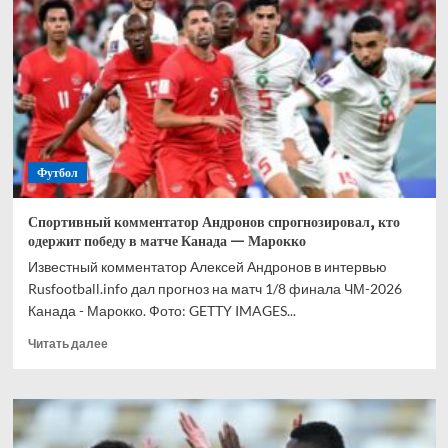
прогноз
на
все
матчи
1/8
финала
ЧМ-2026
Футбол
Спортивный комментатор Андронов спрогнозировал, кто
одержит победу в матче Канада — Марокко
Известный комментатор Алексей Андронов в интервью
Rusfootball.info дал прогноз на матч 1/8 финала ЧМ-2026
Канада - Марокко. Фото: GETTY IMAGES...
Прочитать
Читать далее
больше
о
Спортивный
комментатор
Андронов