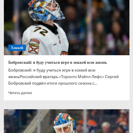
Ахтямове:
рад,
что
могу
способствовать
его
развитию
Хоккей
Бобровский: я буду учиться игре в хоккей всю жизнь
Бобровский: я буду учиться игре в хоккей всю
жизньРоссийский вратарь «Торонто Мэйпл Лифс» Сергей
Бобровский подвёл итоги прошлого сезона с...
Прочитать
Читать далее
больше
о
Бобровский:
я
буду
учиться
игре