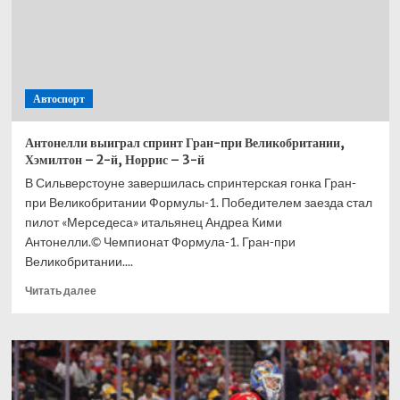
Автоспорт
Антонелли выиграл спринт Гран-при Великобритании,
Хэмилтон – 2-й, Норрис – 3-й
В Сильверстоуне завершилась спринтерская гонка Гран-
при Великобритании Формулы-1. Победителем заезда стал
пилот «Мерседеса» итальянец Андреа Кими
Антонелли.© Чемпионат Формула-1. Гран-при
Великобритании....
Прочитать
Читать далее
больше
о
Антонелли
выиграл
спринт
Гран-