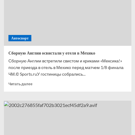
с ЧМ-2026
Автоспорт
Сборную Англии освистали у отеля в Мехико
Сборную Англии встретили свистом и криками «Мексика!»
после приезда в отель в Мехико перед матчем 1/8 финала
ЧМ.© Sports.ruУ гостиницы собрались...
Прочитать
Читать далее
больше
о
Сборную
Англии
освистали
у отеля
в Мехико