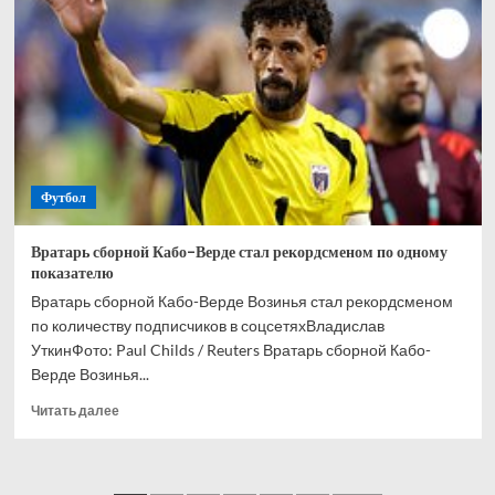
и
Кордобы
Мусаев
никогда
не
выиграет
РПЛ
Футбол
Вратарь сборной Кабо-Верде стал рекордсменом по одному
показателю
Вратарь сборной Кабо-Верде Возинья стал рекордсменом
по количеству подписчиков в соцсетяхВладислав
УткинФото: Paul Childs / Reuters Вратарь сборной Кабо-
Верде Возинья...
Прочитать
Читать далее
больше
о
Вратарь
сборной