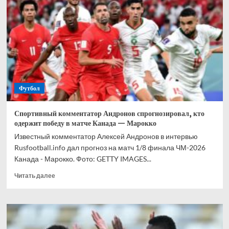
прогноз
на
все
матчи
1/8
финала
ЧМ-2026
Футбол
Спортивный комментатор Андронов спрогнозировал, кто
одержит победу в матче Канада — Марокко
Известный комментатор Алексей Андронов в интервью
Rusfootball.info дал прогноз на матч 1/8 финала ЧМ-2026
Канада - Марокко. Фото: GETTY IMAGES...
Прочитать
Читать далее
больше
о
Спортивный
комментатор
Андронов