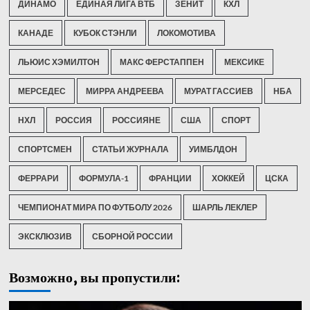
ДИНАМО
ЕДИНАЯ ЛИГА ВТБ
ЗЕНИТ
КХЛ
КАНАДЕ
КУБОК СТЭНЛИ
ЛОКОМОТИВА
ЛЬЮИС ХЭМИЛТОН
МАКС ФЕРСТАППЕН
МЕКСИКЕ
МЕРСЕДЕС
МИРРА АНДРЕЕВА
МУРАТ ГАССИЕВ
НБА
НХЛ
РОССИЯ
РОССИЯНЕ
США
СПОРТ
СПОРТСМЕН
СТАТЬИ ЖУРНАЛА
УИМБЛДОН
ФЕРРАРИ
ФОРМУЛА-1
ФРАНЦИИ
ХОККЕЙ
ЦСКА
ЧЕМПИОНАТ МИРА ПО ФУТБОЛУ 2026
ШАРЛЬ ЛЕКЛЕР
ЭКСКЛЮЗИВ
СБОРНОЙ РОССИИ
Возможно, вы пропустили: