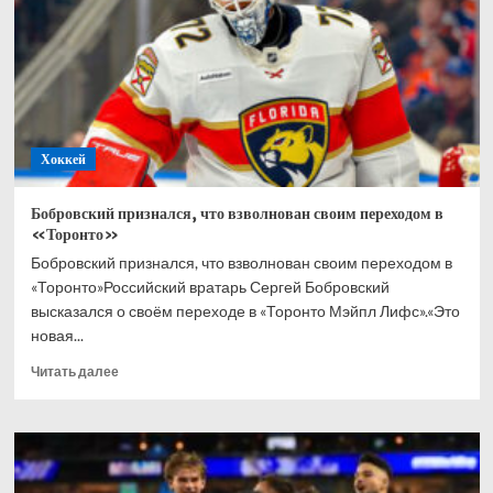
в
хоккей
всю
жизнь
Хоккей
Бобровский признался, что взволнован своим переходом в
«Торонто»
Бобровский признался, что взволнован своим переходом в
«Торонто»Российский вратарь Сергей Бобровский
высказался о своём переходе в «Торонто Мэйпл Лифс».«Это
новая...
Прочитать
Читать далее
больше
о
Бобровский
признался,
что