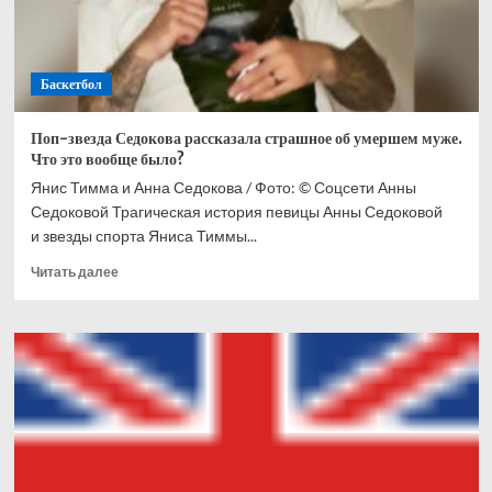
Баскетбол
Поп-звезда Седокова рассказала страшное об умершем муже.
Что это вообще было?
Янис Тимма и Анна Седокова / Фото: © Соцсети Анны
Седоковой Трагическая история певицы Анны Седоковой
и звезды спорта Яниса Тиммы...
Прочитать
Читать далее
больше
о
Поп-
звезда
Седокова
рассказала
страшное
об
умершем
муже.