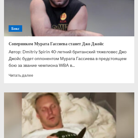
негодяя
Бокс
Соперником Мурата Гассиева станет Джо Джойс
Автор: Dmitriy Spirin 40-летний британский тяжеловес Джо
Джойс будет оппонентом Мурата Гассиева в предстоящем
бою за звание чемпиона WBA в...
Прочитать
Читать далее
больше
о
Соперником
Мурата
Гассиева
станет
Джо
Джойс