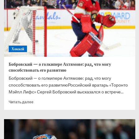
при
Великобритании,
Хэмилтон
–
2-
й,
Норрис
–
Хоккей
3-
й
Бобровский — о голкипере Ахтямове: рад, что могу
способствовать его развитию
Бобровский — о голкипере Ахтямове: рад, что могу
способствовать его развитиюРоссийский вратарь «Торонто
Мэйпл Лифс» Сергей Бобровский высказался о встрече...
Прочитать
Читать далее
больше
о
Бобровский
—
о
голкипере