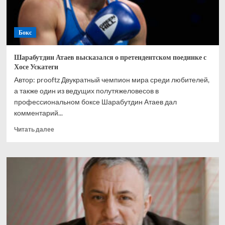
Бокс
Шарабутдин Атаев высказался о претендентском поединке с
Хосе Ускатеги
Автор: prooftz Двукратный чемпион мира среди любителей,
а также один из ведущих полутяжеловесов в
профессиональном боксе Шарабутдин Атаев дал
комментарий...
Прочитать
Читать далее
больше
о
Шарабутдин
Атаев
высказался
о
претендентском
поединке
с
Хосе