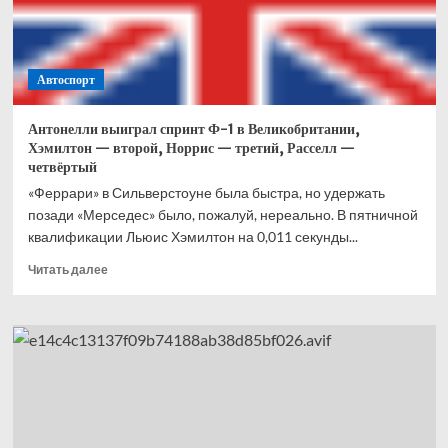
Что
это
вообще
было?
Автоспорт
Антонелли выиграл спринт Ф-1 в Великобритании,
Хэмилтон — второй, Норрис — третий, Расселл —
четвёртый
«Феррари» в Сильверстоуне была быстра, но удержать
позади «Мерседес» было, пожалуй, нереально. В пятничной
квалификации Льюис Хэмилтон на 0,011 секунды...
Прочитать
Читать далее
больше
о
Антонелли
выиграл
спринт
Ф-1
в
Великобритании,
Хэмилтон