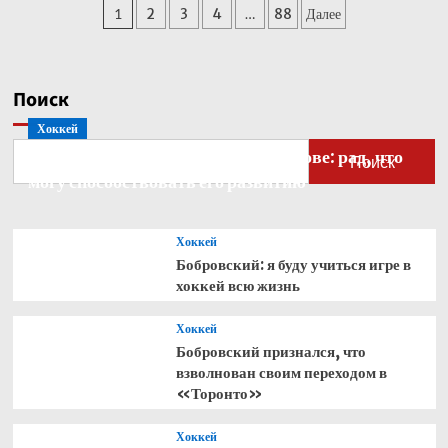
Пагинация
1
2
3
4
…
88
Далее
Кабо-
Верде
записей
стал
рекордсменом
по
Поиск
одному
Хоккей
показателю
Бобровский — о голкипере Ахтямове: рад, что
Поиск
могу способствовать его развитию
Хоккей
Бобровский: я буду учиться игре в
хоккей всю жизнь
Хоккей
Бобровский признался, что
взволнован своим переходом в
«Торонто»
Хоккей