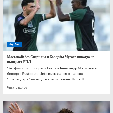
спрогнозировал,
кто
одержит
победу
в
матче
Канада
—
Марокко
Футбол
Мостовой: без Сперцяна и Кордобы Мусаев никогда не
выиграет РПЛ
Экс-футболист сборной России Александр Мостовой в
беседе с Rusfootball.info высказался о шансах
"Краснодара" на титул в новом сезоне. Фото: ФК...
Прочитать
Читать далее
больше
о
Мостовой:
без
Сперцяна