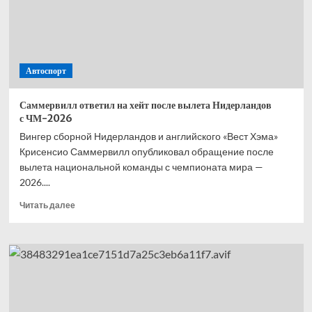
—
второй,
Норрис
—
третий,
Автоспорт
Расселл
—
четвёртый
Саммервилл ответил на хейт после вылета Нидерландов
с ЧМ-2026
Вингер сборной Нидерландов и английского «Вест Хэма»
Крисенсио Саммервилл опубликовал обращение после
вылета национальной команды с чемпионата мира —
2026....
Прочитать
Читать далее
больше
о
Саммервилл
ответил
на хейт
после
вылета
Нидерландов