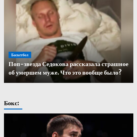
Баскетбол
Баскетбол
Поп-звезда Седокова рассказала страшное
Баскетбол
Кулагин — о переходе в «Зенит»: «Довелось
Александр Церковный покинул должность
об умершем муже. Что это вообще было?
работать с одними из лучших тренеров в нашей части
генерального директора баскетбольного «Зенита»
света. Иванович не исключение»
Бокс: