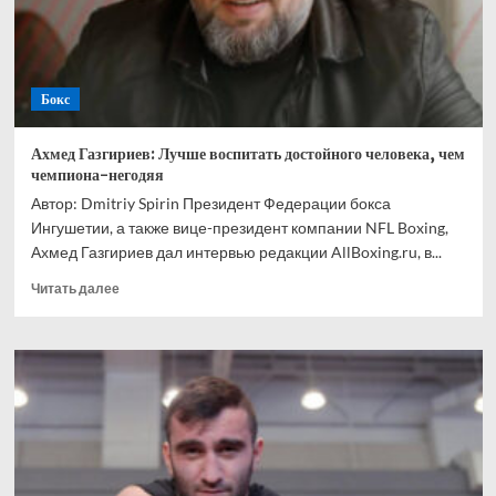
Ускатеги
Бокс
Ахмед Газгириев: Лучше воспитать достойного человека, чем
чемпиона-негодяя
Автор: Dmitriy Spirin Президент Федерации бокса
Ингушетии, а также вице-президент компании NFL Boxing,
Ахмед Газгириев дал интервью редакции AllBoxing.ru, в...
Прочитать
Читать далее
больше
о
Ахмед
Газгириев:
Лучше
воспитать
достойного
человека,
чем
чемпиона-