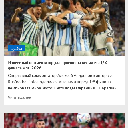
взволнован
своим
переходом
в
«Торонто»
Футбол
Известный комментатор дал прогноз на все матчи 1/8
финала ЧМ-2026
Спортивный комментатор Алексей Андронов в интервью
Rusfootball.info поделился мыслями перед 1/8 финала
чемпионата мира. Фото: Getty Images Франция – Парагвай....
Прочитать
Читать далее
больше
о
Известный
комментатор
дал