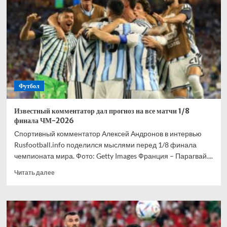
взволнован
своим
переходом
в
«Торонто»
Футбол
Известный комментатор дал прогноз на все матчи 1/8
финала ЧМ-2026
Спортивный комментатор Алексей Андронов в интервью
Rusfootball.info поделился мыслями перед 1/8 финала
чемпионата мира. Фото: Getty Images Франция – Парагвай....
Прочитать
Читать далее
больше
о
Известный
комментатор
дал