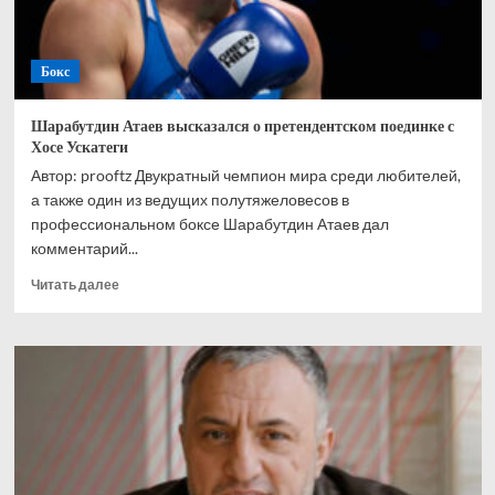
Бокс
Шарабутдин Атаев высказался о претендентском поединке с
Хосе Ускатеги
Автор: prooftz Двукратный чемпион мира среди любителей,
а также один из ведущих полутяжеловесов в
профессиональном боксе Шарабутдин Атаев дал
комментарий...
Прочитать
Читать далее
больше
о
Шарабутдин
Атаев
высказался
о
претендентском
поединке
с
Хосе