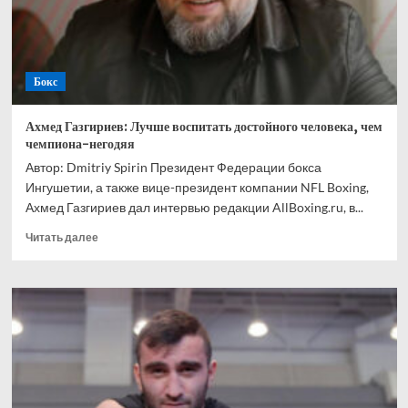
Ускатеги
Бокс
Ахмед Газгириев: Лучше воспитать достойного человека, чем
чемпиона-негодяя
Автор: Dmitriy Spirin Президент Федерации бокса
Ингушетии, а также вице-президент компании NFL Boxing,
Ахмед Газгириев дал интервью редакции AllBoxing.ru, в...
Прочитать
Читать далее
больше
о
Ахмед
Газгириев:
Лучше
воспитать
достойного
человека,
чем
чемпиона-