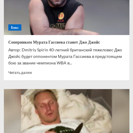
негодяя
Бокс
Соперником Мурата Гассиева станет Джо Джойс
Автор: Dmitriy Spirin 40-летний британский тяжеловес Джо
Джойс будет оппонентом Мурата Гассиева в предстоящем
бою за звание чемпиона WBA в...
Прочитать
Читать далее
больше
о
Соперником
Мурата
Гассиева
станет
Джо
Джойс