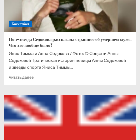
Баскетбол
Поп-звезда Седокова рассказала страшное об умершем муже.
Что это вообще было?
Янис Тимма и Анна Седокова / Фото: © Соцсети Анны
Седоковой Трагическая история певицы Анны Седоковой
и звезды спорта Яниса Тиммы...
Прочитать
Читать далее
больше
о
Поп-
звезда
Седокова
рассказала
страшное
об
умершем
муже.