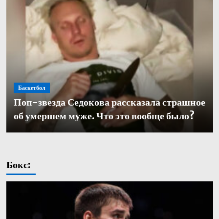
Баскетбол
Баскетбол
Поп-звезда Седокова рассказала страшное
Баскетбол
Кулагин — о переходе в «Зенит»: «Довелось
Александр Церковный покинул должность
об умершем муже. Что это вообще было?
работать с одними из лучших тренеров в нашей части
генерального директора баскетбольного «Зенита»
света. Иванович не исключение»
Бокс: