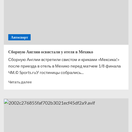
с ЧМ-2026
Автоспорт
Сборную Англии освистали у отеля в Мехико
Сборную Англии встретили свистом и криками «Мексика!»
после приезда в отель в Мехико перед матчем 1/8 финала
ЧМ.© Sports.ruУ гостиницы собрались...
Прочитать
Читать далее
больше
о
Сборную
Англии
освистали
у отеля
в Мехико