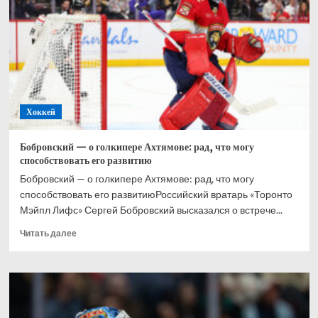
при
Великобритании,
Хэмилтон
–
2-
й,
Норрис
–
Хоккей
3-
й
Бобровский — о голкипере Ахтямове: рад, что могу
способствовать его развитию
Бобровский — о голкипере Ахтямове: рад, что могу
способствовать его развитиюРоссийский вратарь «Торонто
Мэйпл Лифс» Сергей Бобровский высказался о встрече...
Прочитать
Читать далее
больше
о
Бобровский
—
о
голкипере