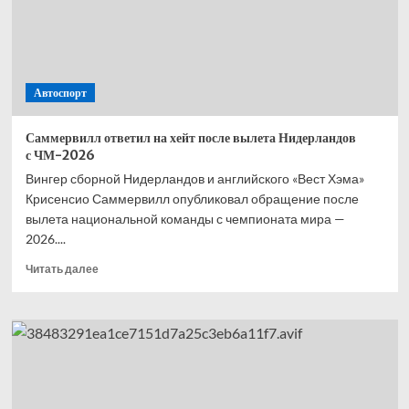
—
второй,
Норрис
—
третий,
Автоспорт
Расселл
—
четвёртый
Саммервилл ответил на хейт после вылета Нидерландов
с ЧМ-2026
Вингер сборной Нидерландов и английского «Вест Хэма»
Крисенсио Саммервилл опубликовал обращение после
вылета национальной команды с чемпионата мира —
2026....
Прочитать
Читать далее
больше
о
Саммервилл
ответил
на хейт
после
вылета
Нидерландов