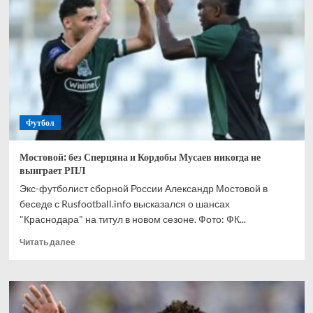
спрогнозировал,
кто
одержит
победу
в
матче
Канада
—
Марокко
Футбол
Мостовой: без Сперцяна и Кордобы Мусаев никогда не
выиграет РПЛ
Экс-футболист сборной России Александр Мостовой в
беседе с Rusfootball.info высказался о шансах
"Краснодара" на титул в новом сезоне. Фото: ФК...
Прочитать
Читать далее
больше
о
Мостовой:
без
Сперцяна