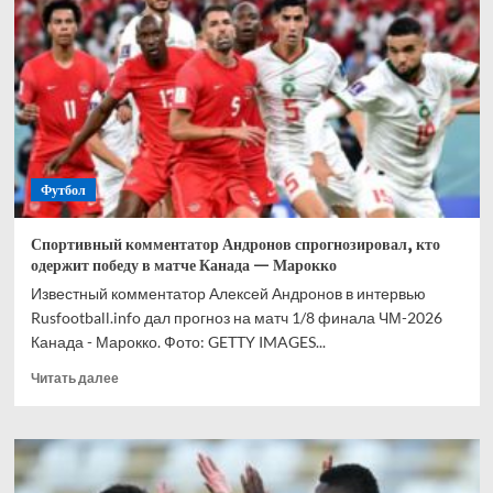
прогноз
на
все
матчи
1/8
финала
ЧМ-2026
Футбол
Спортивный комментатор Андронов спрогнозировал, кто
одержит победу в матче Канада — Марокко
Известный комментатор Алексей Андронов в интервью
Rusfootball.info дал прогноз на матч 1/8 финала ЧМ-2026
Канада - Марокко. Фото: GETTY IMAGES...
Прочитать
Читать далее
больше
о
Спортивный
комментатор
Андронов