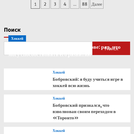
Пагинация
1
2
3
4
…
88
Далее
Кабо-
Верде
записей
стал
рекордсменом
по
Поиск
одному
Хоккей
показателю
Бобровский — о голкипере Ахтямове: рад, что
Поиск
могу способствовать его развитию
Хоккей
Бобровский: я буду учиться игре в
хоккей всю жизнь
Хоккей
Бобровский признался, что
взволнован своим переходом в
«Торонто»
Хоккей