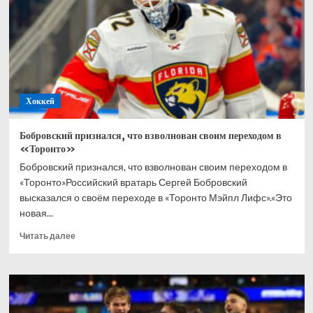
в
хоккей
всю
жизнь
Хоккей
Бобровский признался, что взволнован своим переходом в
«Торонто»
Бобровский признался, что взволнован своим переходом в
«Торонто»Российский вратарь Сергей Бобровский
высказался о своём переходе в «Торонто Мэйпл Лифс».«Это
новая...
Прочитать
Читать далее
больше
о
Бобровский
признался,
что