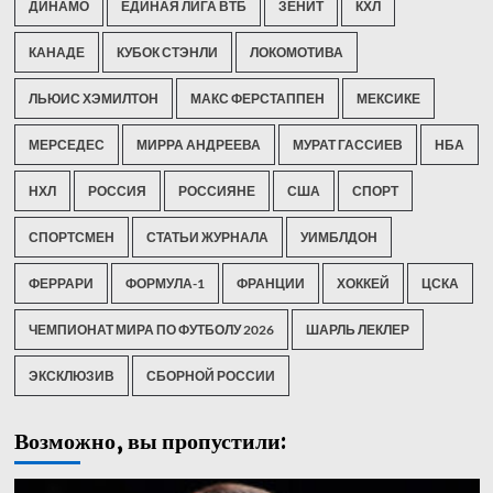
ДИНАМО
ЕДИНАЯ ЛИГА ВТБ
ЗЕНИТ
КХЛ
КАНАДЕ
КУБОК СТЭНЛИ
ЛОКОМОТИВА
ЛЬЮИС ХЭМИЛТОН
МАКС ФЕРСТАППЕН
МЕКСИКЕ
МЕРСЕДЕС
МИРРА АНДРЕЕВА
МУРАТ ГАССИЕВ
НБА
НХЛ
РОССИЯ
РОССИЯНЕ
США
СПОРТ
СПОРТСМЕН
СТАТЬИ ЖУРНАЛА
УИМБЛДОН
ФЕРРАРИ
ФОРМУЛА-1
ФРАНЦИИ
ХОККЕЙ
ЦСКА
ЧЕМПИОНАТ МИРА ПО ФУТБОЛУ 2026
ШАРЛЬ ЛЕКЛЕР
ЭКСКЛЮЗИВ
СБОРНОЙ РОССИИ
Возможно, вы пропустили: