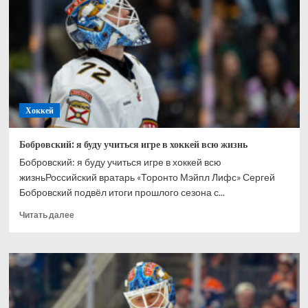
Ахтямове:
рад,
что
могу
способствовать
его
развитию
Хоккей
Бобровский: я буду учиться игре в хоккей всю жизнь
Бобровский: я буду учиться игре в хоккей всю
жизньРоссийский вратарь «Торонто Мэйпл Лифс» Сергей
Бобровский подвёл итоги прошлого сезона с...
Прочитать
Читать далее
больше
о
Бобровский:
я
буду
учиться
игре