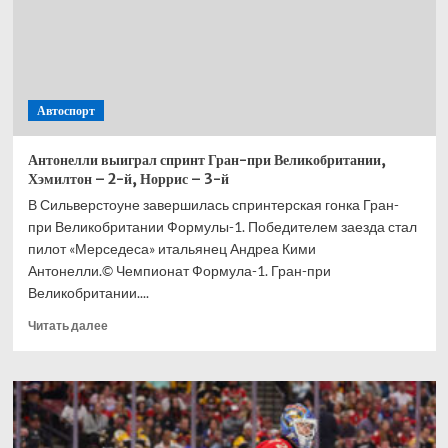
Автоспорт
Антонелли выиграл спринт Гран-при Великобритании,
Хэмилтон – 2-й, Норрис – 3-й
В Сильверстоуне завершилась спринтерская гонка Гран-
при Великобритании Формулы-1. Победителем заезда стал
пилот «Мерседеса» итальянец Андреа Кими
Антонелли.© Чемпионат Формула-1. Гран-при
Великобритании....
Прочитать
Читать далее
больше
о
Антонелли
выиграл
спринт
Гран-