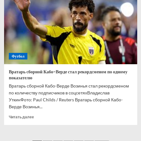
и
Кордобы
Мусаев
никогда
не
выиграет
РПЛ
Футбол
Вратарь сборной Кабо-Верде стал рекордсменом по одному
показателю
Вратарь сборной Кабо-Верде Возинья стал рекордсменом
по количеству подписчиков в соцсетяхВладислав
УткинФото: Paul Childs / Reuters Вратарь сборной Кабо-
Верде Возинья...
Прочитать
Читать далее
больше
о
Вратарь
сборной