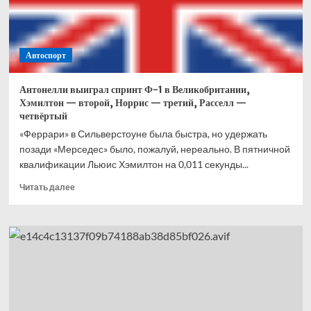
Что
это
вообще
было?
Автоспорт
Антонелли выиграл спринт Ф-1 в Великобритании,
Хэмилтон — второй, Норрис — третий, Расселл —
четвёртый
«Феррари» в Сильверстоуне была быстра, но удержать
позади «Мерседес» было, пожалуй, нереально. В пятничной
квалификации Льюис Хэмилтон на 0,011 секунды...
Прочитать
Читать далее
больше
о
Антонелли
выиграл
спринт
Ф-1
в
Великобритании,
Хэмилтон