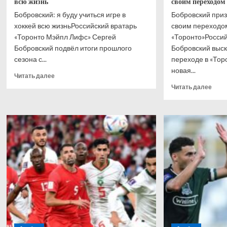
всю жизнь
своим переходо
Бобровский: я буду учиться игре в
Бобровский приз
хоккей всю жизньРоссийский вратарь
своим переходо
«Торонто Мэйпл Лифс» Сергей
«Торонто»Россий
Бобровский подвёл итоги прошлого
Бобровский выск
сезона с...
переходе в «Тор
новая...
Прочитать
Читать далее
больше
Проч
Читать далее
о
боль
Бобровский:
о
я
Бобр
буду
приз
учиться
что
игре
взво
в
свои
хоккей
пере
всю
в
жизнь
«Тор