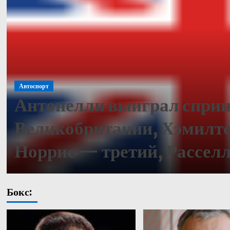
Автоспорт
Антонелли выиграл сприн
Великобритании, Хэмилто
Норрис — третий, Рассел
Бокс: