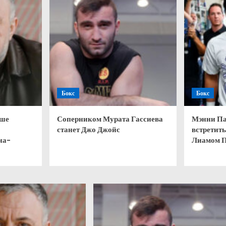
Бокс
Бокс
чше
Соперником Мурата Гассиева
Мэнни Па
станет Джо Джойс
встретить
на-
Лиамом 