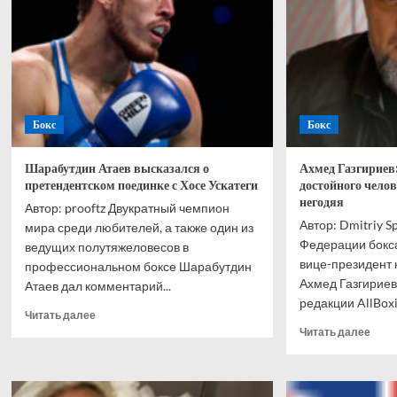
Бокс
Бокс
Шарабутдин Атаев высказался о
Ахмед Газгириев
претендентском поединке с Хосе Ускатеги
достойного чело
негодяя
Автор: prooftz Двукратный чемпион
Автор: Dmitriy S
мира среди любителей, а также один из
Федерации бокса
ведущих полутяжеловесов в
вице-президент 
профессиональном боксе Шарабутдин
Ахмед Газгириев
Атаев дал комментарий...
редакции AllBoxing
Прочитать
Читать далее
больше
Проч
Читать далее
о
боль
Шарабутдин
о
Атаев
Ахм
высказался
Газг