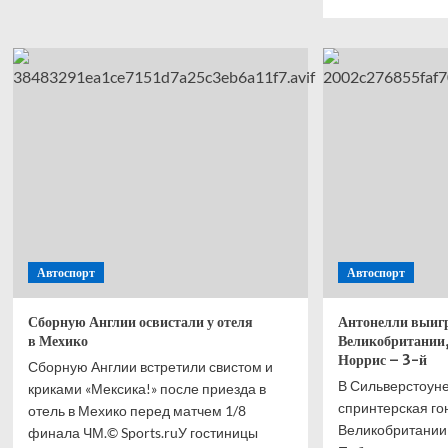
о
боль
Поп-
о
звезда
Анто
Седокова
выиг
рассказала
спри
страшное
Ф-1
об
в
умершем
Вели
муже.
Хэми
Что
—
это
втор
вообще
Норр
было?
—
трети
Автоспорт
Автоспорт
Расс
—
четв
Сборную Англии освистали у отеля
Антонелли выиг
в Мехико
Великобритании,
Норрис – 3-й
Сборную Англии встретили свистом и
В Сильверстоун
криками «Мексика!» после приезда в
спринтерская го
отель в Мехико перед матчем 1/8
Великобритании
финала ЧМ.© Sports.ruУ гостиницы