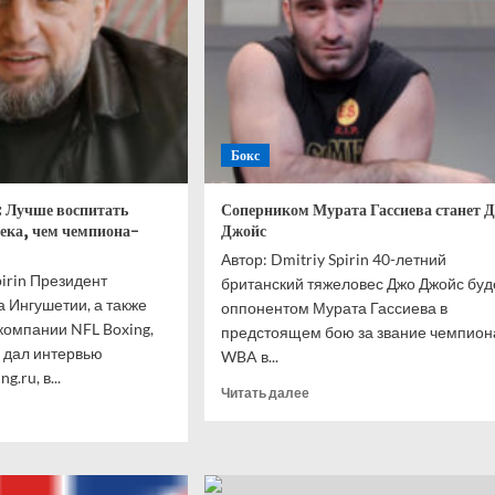
Бокс
: Лучше воспитать
Соперником Мурата Гассиева станет 
века, чем чемпиона-
Джойс
Автор: Dmitriy Spirin 40-летний
pirin Президент
британский тяжеловес Джо Джойс буд
 Ингушетии, а также
оппонентом Мурата Гассиева в
компании NFL Boxing,
предстоящем бою за звание чемпион
 дал интервью
WBA в...
.ru, в...
Прочитать
Читать далее
итать
больше
ше
о
Соперником
ед
Мурата
ириев:
Гассиева