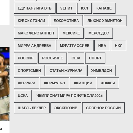
ЕДИНАЯ ЛИГА ВТБ
ЗЕНИТ
КХЛ
КАНАДЕ
КУБОК СТЭНЛИ
ЛОКОМОТИВА
ЛЬЮИС ХЭМИЛТОН
МАКС ФЕРСТАППЕН
МЕКСИКЕ
МЕРСЕДЕС
МИРРА АНДРЕЕВА
МУРАТ ГАССИЕВ
НБА
НХЛ
РОССИЯ
РОССИЯНЕ
США
СПОРТ
СПОРТСМЕН
СТАТЬИ ЖУРНАЛА
УИМБЛДОН
ФЕРРАРИ
ФОРМУЛА-1
ФРАНЦИИ
ХОККЕЙ
ЦСКА
ЧЕМПИОНАТ МИРА ПО ФУТБОЛУ 2026
ШАРЛЬ ЛЕКЛЕР
ЭКСКЛЮЗИВ
СБОРНОЙ РОССИИ
а