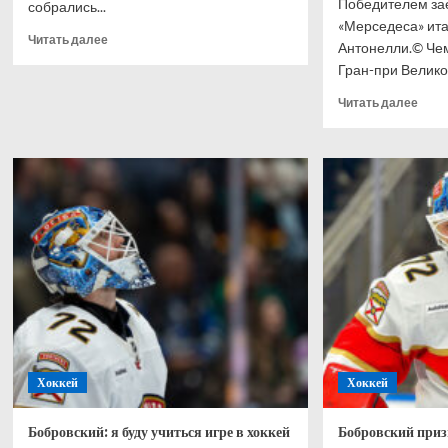
Победителем зае
собрались...
«Мерседеса» ит
Прочитать
Читать далее
Антонелли.© Че
больше
Гран-при Великоб
о
Сборную
Проч
Читать далее
Англии
боль
освистали
о
у отеля
Анто
в Мехико
выиг
спри
Гран
при
Вели
Хэми
–
2-
й,
Норр
–
Хоккей
Хоккей
3-
й
Бобровский: я буду учиться игре в хоккей
Бобровский приз