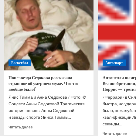
о
Лучш
претендентском
восп
поединке
дост
с
чело
Хосе
чем
Ускатеги
чемп
него
Баскетбол
Автоспорт
Поп-звезда Седокова рассказала
Антонелли выигр
страшное об умершем муже. Что это
Великобритании
вообще было?
Норрис — третий
Янис Тимма и Анна Седокова / Фото: ©
«Феррари» в Си
Соцсети Анны Седоковой Трагическая
быстра, но удер
история певицы Анны Седоковой
было, пожалуй, 
и звезды спорта Яниса Тиммы...
квалификации Ль
секунды...
Прочитать
Читать далее
больше
Проч
Читать далее