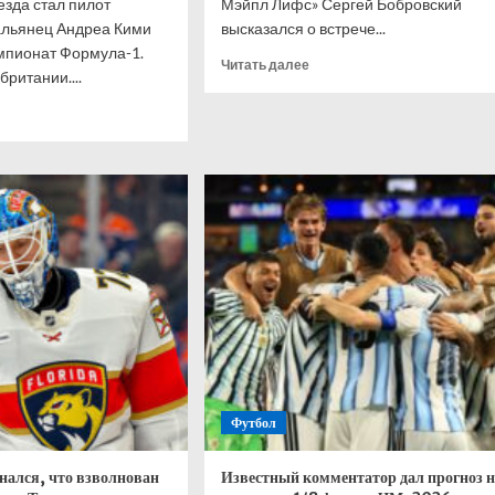
зда стал пилот
Мэйпл Лифс» Сергей Бобровский
альянец Андреа Кими
высказался о встрече...
мпионат Формула-1.
Прочитать
Читать далее
ритании....
больше
о
итать
Бобровский
ше
—
о
нелли
голкипере
рал
Ахтямове:
нт
рад,
-
что
могу
кобритании,
способствовать
лтон
его
развитию
ис
Футбол
нался, что взволнован
Известный комментатор дал прогноз н