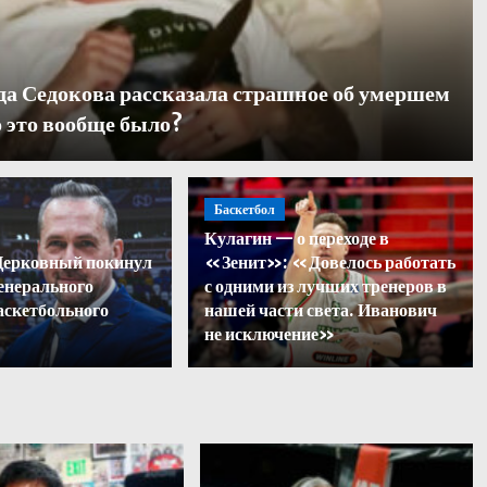
да Седокова рассказала страшное об умершем
 это вообще было?
Баскетбол
Кулагин — о переходе в
вилл ответил на хейт посл
Церковный покинул
«Зенит»: «Довелось работать
енерального
с одними из лучших тренеров в
ландов с ЧМ-2026
аскетбольного
нашей части света. Иванович
не исключение»