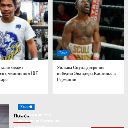
Бокс
кьяо может
Уильям Скулл досрочно
ся с чемпионом IBF
победил Эвандера Кастильо в
Паро
Германии
Хоккей
Бобровский — о
Поиск
голкипере Ахтямове:
рад, что могу