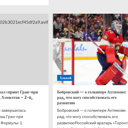
ше
о
Саммервилл
нелли
ответил
рал
на хейт
нт
после
вылета
Нидерландов
кобритании,
с ЧМ-2026
лтон
ой,
ис
й,
Хоккей
елл
ёртый
рал спринт Гран-при
Бобровский — о голкипере Ахтямове:
 Хэмилтон – 2-й,
рад, что могу способствовать его
развитию
е завершилась
Бобровский — о голкипере Ахтямове:
нка Гран-при
рад, что могу способствовать его
 Формулы-1.
развитиюРоссийский вратарь «Торонт