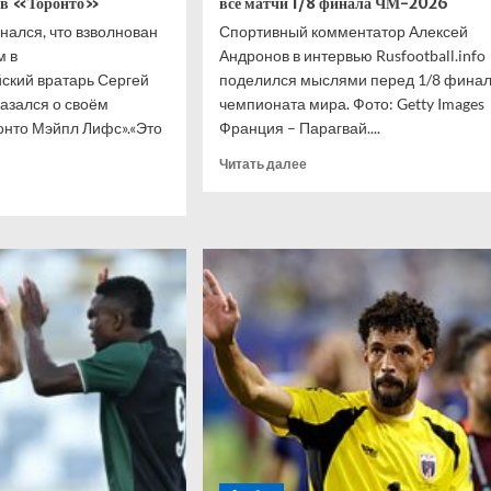
м в «Торонто»
все матчи 1/8 финала ЧМ-2026
нался, что взволнован
Спортивный комментатор Алексей
м в
Андронов в интервью Rusfootball.info
ский вратарь Сергей
поделился мыслями перед 1/8 фина
азался о своём
чемпионата мира. Фото: Getty Images
онто Мэйпл Лифс».«Это
Франция – Парагвай....
Прочитать
Читать далее
больше
итать
о
ше
Известный
комментатор
овский
дал
нался,
прогноз
на
лнован
все
м
матчи
ходом
1/8
финала
онто»
ЧМ-2026