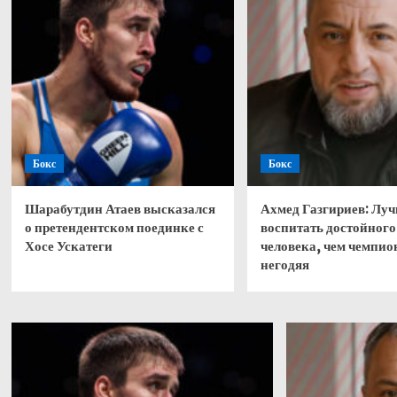
Бокс
Бокс
Шарабутдин Атаев высказался
Ахмед Газгириев: Лу
о претендентском поединке с
воспитать достойного
Хосе Ускатеги
человека, чем чемпио
негодяя