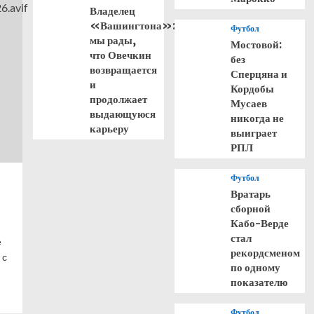
Владелец
«Вашингтона»:
Футбол
мы рады,
Мостовой:
что Овечкин
без
возвращается
Сперцяна и
и
Кордобы
продолжает
Мусаев
выдающуюся
никогда не
карьеру
выиграет
РПЛ
Футбол
Вратарь
сборной
Кабо-Верде
стал
е
рекордсменом
 с
по одному
показателю
Футбол