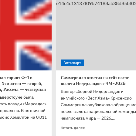
е
станет
итать
Джо
ойного
Джойс
века,
иона-
дяя
Автоспорт
ал спринт Ф-1 в
Саммервилл ответил на хейт после
, Хэмилтон — второй,
вылета Нидерландов с ЧМ-2026
, Расселл — четвёртый
Вингер сборной Нидерландов и
льверстоуне была
английского «Вест Хэма» Крисенсио
жать позади «Мерседес»
Саммервилл опубликовал обращени
нереально. В пятничной
после вылета национальной команды
юис Хэмилтон на 0,011
чемпионата мира — 2026....
Прочитать
Читать далее
итать
больше