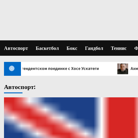
Перейти
к
содержимому
Автоспорт
Баскетбол
Бокс
Гандбол
Теннис
Ф
ком поединке с Хосе Ускатеги
Ахмед Газгириев: Лучш
Автоспорт: