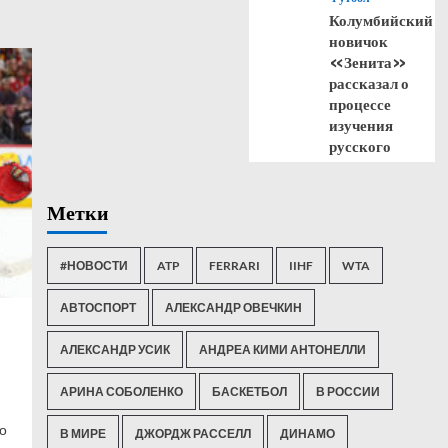
Колумбийский
новичок
«Зенита»
рассказал о
процессе
изучения
русского
Метки
#НОВОСТИ
ATP
FERRARI
IIHF
WTA
АВТОСПОРТ
АЛЕКСАНДР ОВЕЧКИН
АЛЕКСАНДР УСИК
АНДРЕА КИМИ АНТОНЕЛЛИ
АРИНА СОБОЛЕНКО
БАСКЕТБОЛ
В РОССИИ
о
В МИРЕ
ДЖОРДЖ РАССЕЛЛ
ДИНАМО