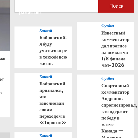
способствовать его
Поиск
развитию
Футбол
Хоккей
Известный
Бобровский:
комментатор
я буду
дал прогноз
учиться игре
на все матчи
в хоккей всю
Джо
1/8 финала
жизнь
ЧМ-2026
Хоккей
Футбол
ет
Бобровский
Спортивный
признался,
комментатор
а
что
Андронов
взволнован
спрогнозировал,
своим
кто одержит
переходом в
победу в
«Торонто»
матче
Канада —
Хоккей
Марокко