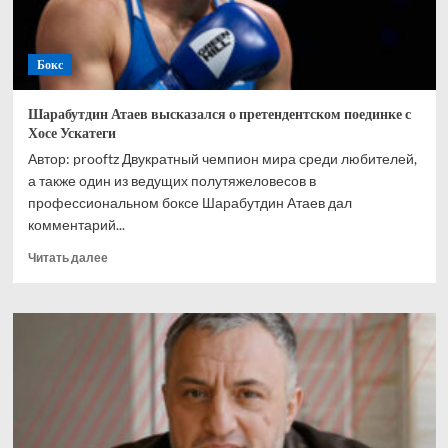
Бокс
Шарабутдин Атаев высказался о претендентском поединке с
Хосе Ускатеги
Автор: prooftz Двукратный чемпион мира среди любителей,
а также один из ведущих полутяжеловесов в
профессиональном боксе Шарабутдин Атаев дал
комментарий...
Прочитать
Читать далее
больше
о
Шарабутдин
Атаев
высказался
о
претендентском
поединке
с
Хосе