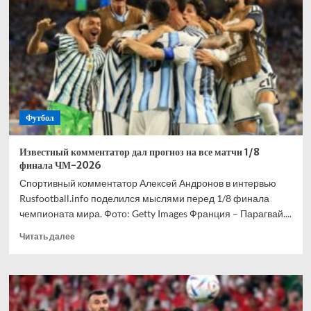
взволнован
своим
переходом
в
«Торонто»
Футбол
Известный комментатор дал прогноз на все матчи 1/8
финала ЧМ-2026
Спортивный комментатор Алексей Андронов в интервью
Rusfootball.info поделился мыслями перед 1/8 финала
чемпионата мира. Фото: Getty Images Франция – Парагвай....
Прочитать
Читать далее
больше
о
Известный
комментатор
дал