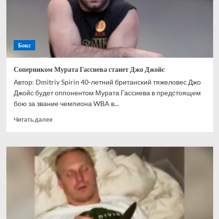
негодяя
Бокс
Соперником Мурата Гассиева станет Джо Джойс
Автор: Dmitriy Spirin 40-летний британский тяжеловес Джо
Джойс будет оппонентом Мурата Гассиева в предстоящем
бою за звание чемпиона WBA в...
Прочитать
Читать далее
больше
о
Соперником
Мурата
Гассиева
станет
Джо
Джойс