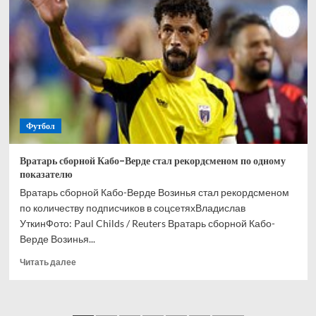
и
Кордобы
Мусаев
никогда
не
выиграет
РПЛ
Футбол
Вратарь сборной Кабо-Верде стал рекордсменом по одному
показателю
Вратарь сборной Кабо-Верде Возинья стал рекордсменом
по количеству подписчиков в соцсетяхВладислав
УткинФото: Paul Childs / Reuters Вратарь сборной Кабо-
Верде Возинья...
Прочитать
Читать далее
больше
о
Вратарь
сборной