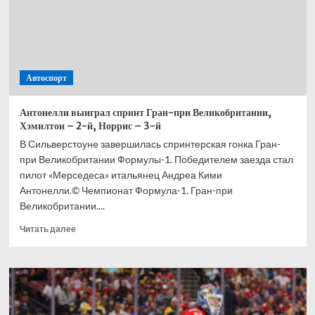
Автоспорт
Антонелли выиграл спринт Гран-при Великобритании,
Хэмилтон – 2-й, Норрис – 3-й
В Сильверстоуне завершилась спринтерская гонка Гран-
при Великобритании Формулы-1. Победителем заезда стал
пилот «Мерседеса» итальянец Андреа Кими
Антонелли.© Чемпионат Формула-1. Гран-при
Великобритании....
Прочитать
Читать далее
больше
о
Антонелли
выиграл
спринт
Гран-