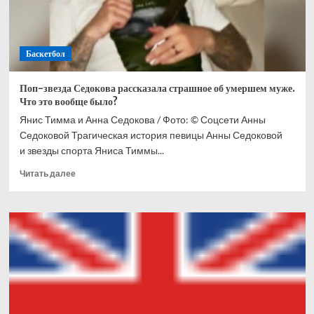
Баскетбол
Поп-звезда Седокова рассказала страшное об умершем муже.
Что это вообще было?
Янис Тимма и Анна Седокова / Фото: © Соцсети Анны
Седоковой Трагическая история певицы Анны Седоковой
и звезды спорта Яниса Тиммы...
Прочитать
Читать далее
больше
о
Поп-
звезда
Седокова
рассказала
страшное
об
умершем
муже.