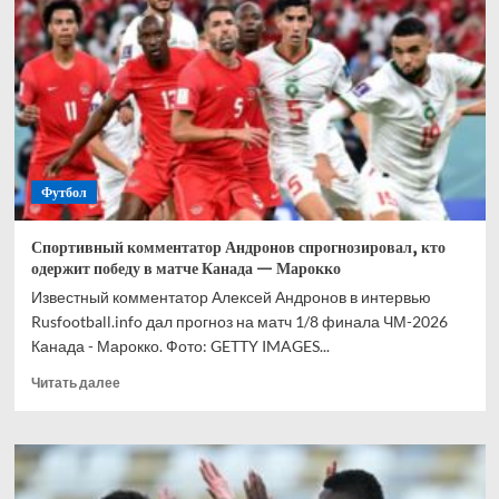
прогноз
на
все
матчи
1/8
финала
ЧМ-2026
Футбол
Спортивный комментатор Андронов спрогнозировал, кто
одержит победу в матче Канада — Марокко
Известный комментатор Алексей Андронов в интервью
Rusfootball.info дал прогноз на матч 1/8 финала ЧМ-2026
Канада - Марокко. Фото: GETTY IMAGES...
Прочитать
Читать далее
больше
о
Спортивный
комментатор
Андронов