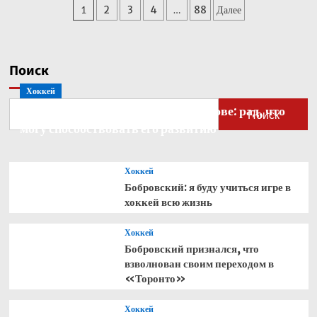
Пагинация
1
2
3
4
…
88
Далее
Кабо-
Верде
записей
стал
рекордсменом
по
Поиск
одному
Хоккей
показателю
Бобровский — о голкипере Ахтямове: рад, что
Поиск
могу способствовать его развитию
Хоккей
Бобровский: я буду учиться игре в
хоккей всю жизнь
Хоккей
Бобровский признался, что
взволнован своим переходом в
«Торонто»
Хоккей