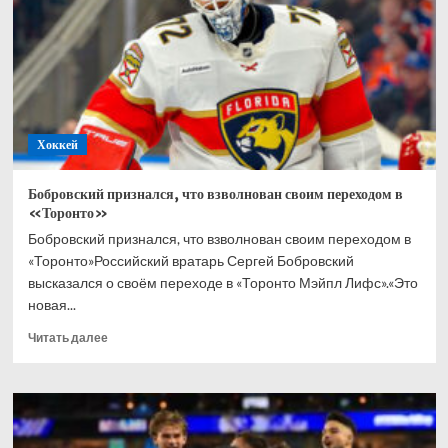
в
хоккей
всю
жизнь
Хоккей
Бобровский признался, что взволнован своим переходом в
«Торонто»
Бобровский признался, что взволнован своим переходом в
«Торонто»Российский вратарь Сергей Бобровский
высказался о своём переходе в «Торонто Мэйпл Лифс».«Это
новая...
Прочитать
Читать далее
больше
о
Бобровский
признался,
что