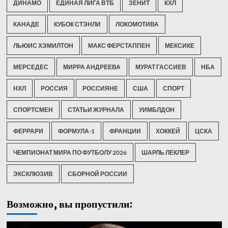
ДИНАМО
ЕДИНАЯ ЛИГА ВТБ
ЗЕНИТ
КХЛ
КАНАДЕ
КУБОК СТЭНЛИ
ЛОКОМОТИВА
ЛЬЮИС ХЭМИЛТОН
МАКС ФЕРСТАППЕН
МЕКСИКЕ
МЕРСЕДЕС
МИРРА АНДРЕЕВА
МУРАТ ГАССИЕВ
НБА
НХЛ
РОССИЯ
РОССИЯНЕ
США
СПОРТ
СПОРТСМЕН
СТАТЬИ ЖУРНАЛА
УИМБЛДОН
ФЕРРАРИ
ФОРМУЛА-1
ФРАНЦИИ
ХОККЕЙ
ЦСКА
ЧЕМПИОНАТ МИРА ПО ФУТБОЛУ 2026
ШАРЛЬ ЛЕКЛЕР
ЭКСКЛЮЗИВ
СБОРНОЙ РОССИИ
Возможно, вы пропустили: