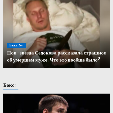
Баскетбол
Баскетбол
Поп-звезда Седокова рассказала страшное
Баскетбол
Кулагин — о переходе в «Зенит»: «Довелось
Александр Церковный покинул должность
об умершем муже. Что это вообще было?
работать с одними из лучших тренеров в нашей части
генерального директора баскетбольного «Зенита»
света. Иванович не исключение»
Бокс: