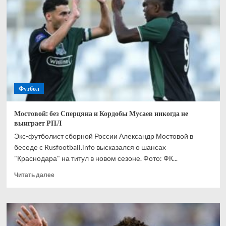
спрогнозировал,
кто
одержит
победу
в
матче
Канада
—
Марокко
Футбол
Мостовой: без Сперцяна и Кордобы Мусаев никогда не
выиграет РПЛ
Экс-футболист сборной России Александр Мостовой в
беседе с Rusfootball.info высказался о шансах
"Краснодара" на титул в новом сезоне. Фото: ФК...
Прочитать
Читать далее
больше
о
Мостовой:
без
Сперцяна