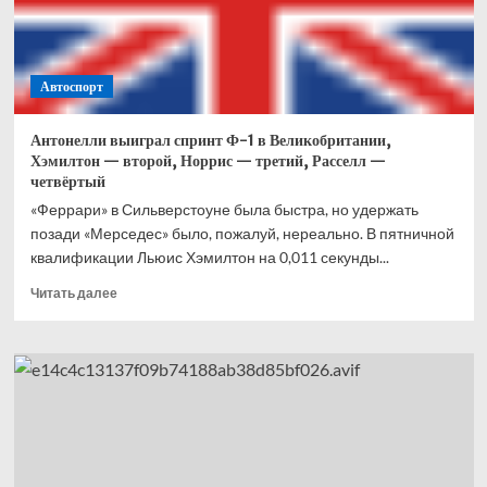
Что
это
вообще
было?
Автоспорт
Антонелли выиграл спринт Ф-1 в Великобритании,
Хэмилтон — второй, Норрис — третий, Расселл —
четвёртый
«Феррари» в Сильверстоуне была быстра, но удержать
позади «Мерседес» было, пожалуй, нереально. В пятничной
квалификации Льюис Хэмилтон на 0,011 секунды...
Прочитать
Читать далее
больше
о
Антонелли
выиграл
спринт
Ф-1
в
Великобритании,
Хэмилтон