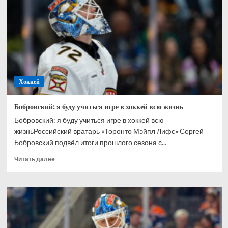
Ахтямове:
рад,
что
могу
способствовать
его
развитию
Хоккей
Бобровский: я буду учиться игре в хоккей всю жизнь
Бобровский: я буду учиться игре в хоккей всю
жизньРоссийский вратарь «Торонто Мэйпл Лифс» Сергей
Бобровский подвёл итоги прошлого сезона с...
Прочитать
Читать далее
больше
о
Бобровский:
я
буду
учиться
игре