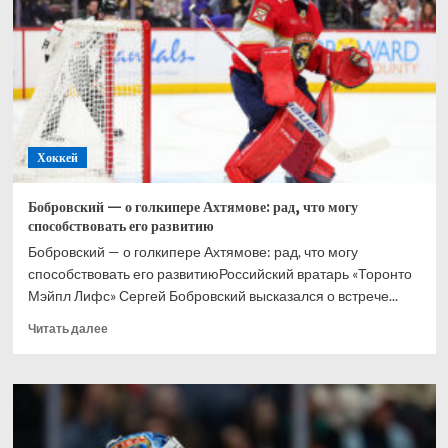
при
Великобритании,
Хэмилтон
–
2-
й,
Норрис
–
Хоккей
3-
й
Бобровский — о голкипере Ахтямове: рад, что могу
способствовать его развитию
Бобровский — о голкипере Ахтямове: рад, что могу
способствовать его развитиюРоссийский вратарь «Торонто
Мэйпл Лифс» Сергей Бобровский высказался о встрече...
Прочитать
Читать далее
больше
о
Бобровский
—
о
голкипере