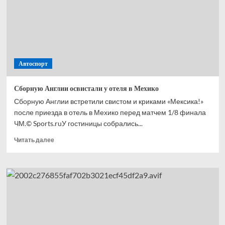
с ЧМ-2026
Автоспорт
Сборную Англии освистали у отеля в Мехико
Сборную Англии встретили свистом и криками «Мексика!»
после приезда в отель в Мехико перед матчем 1/8 финала
ЧМ.© Sports.ruУ гостиницы собрались...
Прочитать
Читать далее
больше
о
Сборную
Англии
освистали
у отеля
в Мехико