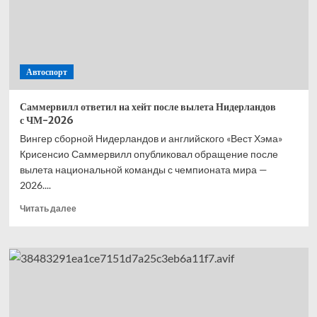
—
второй,
Норрис
—
третий,
Автоспорт
Расселл
—
четвёртый
Саммервилл ответил на хейт после вылета Нидерландов
с ЧМ-2026
Вингер сборной Нидерландов и английского «Вест Хэма»
Крисенсио Саммервилл опубликовал обращение после
вылета национальной команды с чемпионата мира —
2026....
Прочитать
Читать далее
больше
о
Саммервилл
ответил
на хейт
после
вылета
Нидерландов