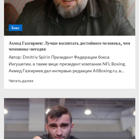
Ускатеги
Бокс
Ахмед Газгириев: Лучше воспитать достойного человека, чем
чемпиона-негодяя
Автор: Dmitriy Spirin Президент Федерации бокса
Ингушетии, а также вице-президент компании NFL Boxing,
Ахмед Газгириев дал интервью редакции AllBoxing.ru, в...
Прочитать
Читать далее
больше
о
Ахмед
Газгириев:
Лучше
воспитать
достойного
человека,
чем
чемпиона-