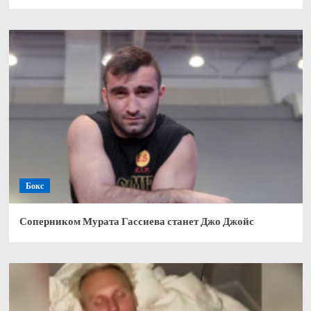
Бокс
Соперником Мурата Гассиева станет Джо Джойс