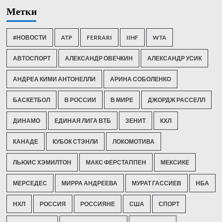
Метки
#НОВОСТИ
ATP
FERRARI
IIHF
WTA
АВТОСПОРТ
АЛЕКСАНДР ОВЕЧКИН
АЛЕКСАНДР УСИК
АНДРЕА КИМИ АНТОНЕЛЛИ
АРИНА СОБОЛЕНКО
БАСКЕТБОЛ
В РОССИИ
В МИРЕ
ДЖОРДЖ РАССЕЛЛ
ДИНАМО
ЕДИНАЯ ЛИГА ВТБ
ЗЕНИТ
КХЛ
КАНАДЕ
КУБОК СТЭНЛИ
ЛОКОМОТИВА
ЛЬЮИС ХЭМИЛТОН
МАКС ФЕРСТАППЕН
МЕКСИКЕ
МЕРСЕДЕС
МИРРА АНДРЕЕВА
МУРАТ ГАССИЕВ
НБА
НХЛ
РОССИЯ
РОССИЯНЕ
США
СПОРТ