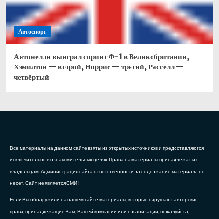
Автоспорт
Антонелли выиграл спринт Ф-1 в Великобритании,
Хэмилтон — второй, Норрис — третий, Расселл —
четвёртый
Все материалы на данном сайте взяты из открытых источников и предоставляются
исключительно в ознакомительных целях. Права на материалы принадлежат их
владельцам. Администрация сайта ответственности за содержание материала не
несет. Сайт не является СМИ!
Если Вы обнаружили на нашем сайте материалы, которые нарушают авторские
права, принадлежащие Вам, Вашей компании или организации, пожалуйста,