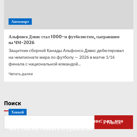
Автоспорт
Альфонсо Дэвис стал 1000-м футболистом, сыгравшим
на ЧМ-2026
Защитник сборной Канады Альфонсо Дэвис дебютировал
на чемпионате мира по футболу — 2026 в матче 1/16
финала с национальной командой...
Прочитать
Читать далее
больше
о
Альфонсо
Дэвис
Поиск
стал
1000-
Хоккей
м
Бобровский — о голкипере Ахтямове: рад, что
футболистом,
Поиск
сыгравшим
могу способствовать его развитию
на ЧМ-2026