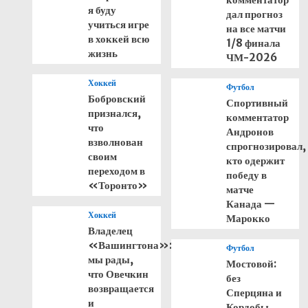
я буду
дал прогноз
учиться игре
на все матчи
в хоккей всю
1/8 финала
жизнь
ЧМ-2026
Хоккей
Футбол
Бобровский
Спортивный
признался,
комментатор
что
Андронов
взволнован
спрогнозировал,
своим
кто одержит
переходом в
победу в
«Торонто»
матче
Канада —
Хоккей
Марокко
Владелец
«Вашингтона»:
Футбол
мы рады,
Мостовой:
что Овечкин
без
возвращается
Сперцяна и
и
Кордобы