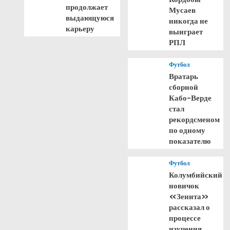
продолжает
Мусаев
выдающуюся
никогда не
карьеру
выиграет
РПЛ
Футбол
Вратарь
сборной
Кабо-Верде
стал
рекордсменом
по одному
показателю
Футбол
Колумбийский
новичок
«Зенита»
рассказал о
процессе
изучения