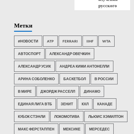
русского
Метки
#НОВОСТИ
ATP
FERRARI
IIHF
WTA
АВТОСПОРТ
АЛЕКСАНДР ОВЕЧКИН
АЛЕКСАНДР УСИК
АНДРЕА КИМИ АНТОНЕЛЛИ
АРИНА СОБОЛЕНКО
БАСКЕТБОЛ
В РОССИИ
В МИРЕ
ДЖОРДЖ РАССЕЛЛ
ДИНАМО
ЕДИНАЯ ЛИГА ВТБ
ЗЕНИТ
КХЛ
КАНАДЕ
КУБОК СТЭНЛИ
ЛОКОМОТИВА
ЛЬЮИС ХЭМИЛТОН
МАКС ФЕРСТАППЕН
МЕКСИКЕ
МЕРСЕДЕС