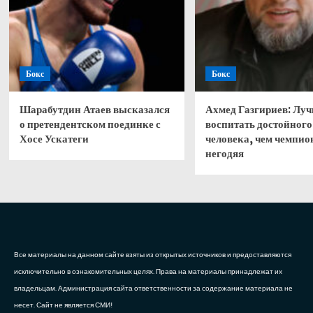
Бокс
Бокс
Шарабутдин Атаев высказался
Ахмед Газгириев: Лу
о претендентском поединке с
воспитать достойного
Хосе Ускатеги
человека, чем чемпио
негодяя
Все материалы на данном сайте взяты из открытых источников и предоставляются
исключительно в ознакомительных целях. Права на материалы принадлежат их
владельцам. Администрация сайта ответственности за содержание материала не
несет. Сайт не является СМИ!