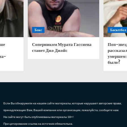
Бокс
Баскетбол
чше
Соперником Мурата Гассиева
Поп-звез
станет Джо Джойс
рассказал
на-
умершем 
было?
Если Вы обнаружили на нашем сайте материалы, которые нарушают авторские права,
принадлежащие Вам, Вашей компании или организации, пожалуйста, сообщите нам.
На сайте могут быть опубликованы материалы 18+!
При цитировании ссылка на источник обязательна.