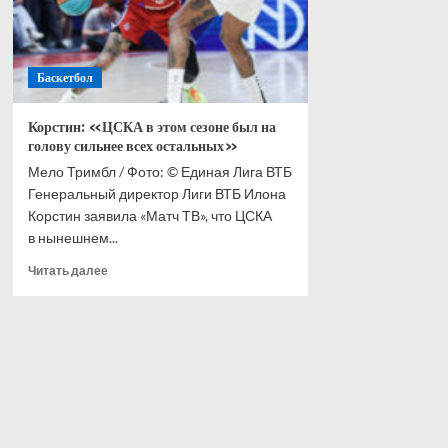
Баскетбол
Корстин: «ЦСКА в этом сезоне был на
голову сильнее всех остальных»
Мело Тримбл / Фото: © Единая Лига ВТБ
Генеральный директор Лиги ВТБ Илона
Корстин заявила «Матч ТВ», что ЦСКА
в нынешнем...
Прочитать
Читать далее
больше
о
Корстин:
«ЦСКА
в
этом
сезоне
был
на