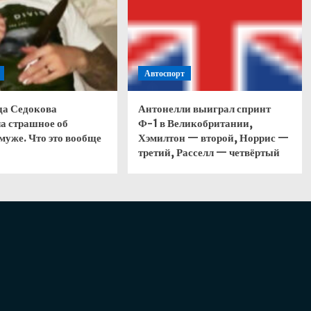
Автоспорт
да Седокова
Антонелли выиграл спринт
а страшное об
Ф-1 в Великобритании,
муже. Что это вообще
Хэмилтон — второй, Норрис —
третий, Расселл — четвёртый