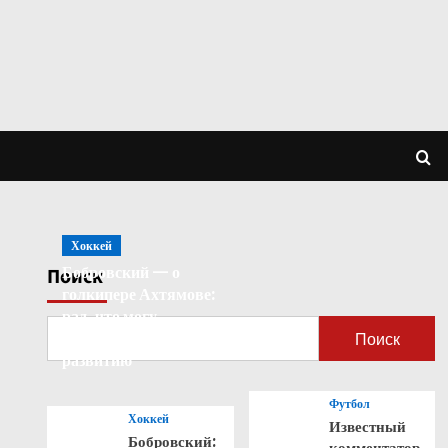
Хоккей
Бобровский — о
Поиск
голкипере Ахтямове:
рад, что могу
способствовать его
Поиск
развитию
Футбол
Хоккей
Известный
Бобровский:
комментатор