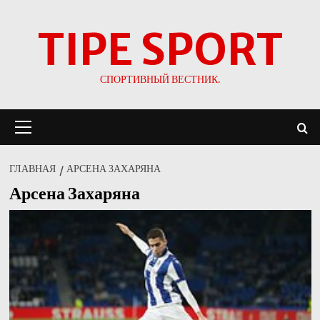
Перейти
TIPE SPORT
к
содержимому
СПОРТИВНЫЙ ВЕСТНИК.
Основное
меню
ГЛАВНАЯ
АРСЕНА ЗАХАРЯНА
Арсена Захаряна