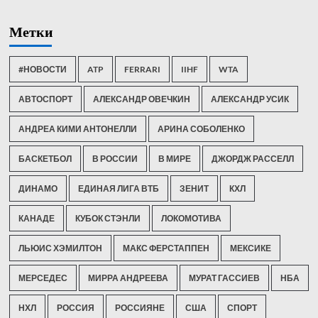
Метки
#НОВОСТИ
ATP
FERRARI
IIHF
WTA
АВТОСПОРТ
АЛЕКСАНДР ОВЕЧКИН
АЛЕКСАНДР УСИК
АНДРЕА КИМИ АНТОНЕЛЛИ
АРИНА СОБОЛЕНКО
БАСКЕТБОЛ
В РОССИИ
В МИРЕ
ДЖОРДЖ РАССЕЛЛ
ДИНАМО
ЕДИНАЯ ЛИГА ВТБ
ЗЕНИТ
КХЛ
КАНАДЕ
КУБОК СТЭНЛИ
ЛОКОМОТИВА
ЛЬЮИС ХЭМИЛТОН
МАКС ФЕРСТАППЕН
МЕКСИКЕ
МЕРСЕДЕС
МИРРА АНДРЕЕВА
МУРАТ ГАССИЕВ
НБА
НХЛ
РОССИЯ
РОССИЯНЕ
США
СПОРТ