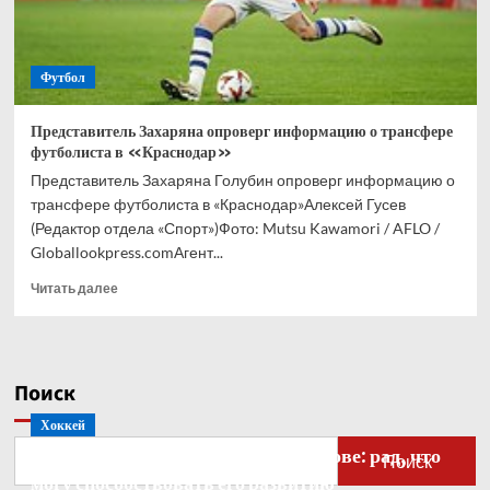
Футбол
Представитель Захаряна опроверг информацию о трансфере
футболиста в «Краснодар»
Представитель Захаряна Голубин опроверг информацию о
трансфере футболиста в «Краснодар»Алексей Гусев
(Редактор отдела «Спорт»)Фото: Mutsu Kawamori / AFLO /
Globallookpress.comАгент...
Прочитать
Читать далее
больше
о
Представитель
Захаряна
Поиск
опроверг
информацию
Хоккей
о
Бобровский — о голкипере Ахтямове: рад, что
трансфере
Поиск
футболиста
могу способствовать его развитию