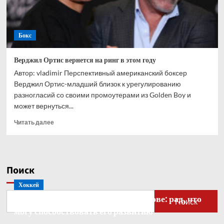
Бокс
Верджил Ортис вернется на ринг в этом году
Автор: vladimir Перспективный американский боксер
Верджил Ортис-младший близок к урегулированию
разногласий со своими промоутерами из Golden Boy и
может вернуться...
Прочитать
Читать далее
больше
о
Верджил
Ортис
Поиск
вернется
на
Хоккей
ринг
Бобровский — о голкипере Ахтямове: рад, что
в
Поиск
этом
могу способствовать его развитию
году