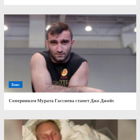
Бокс
Соперником Мурата Гассиева станет Джо Джойс