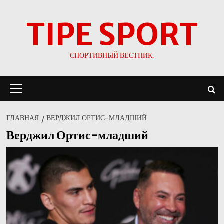
Перейти
TIPE SPORT
к
содержимому
СПОРТИВНЫЙ ВЕСТНИК.
Основное
меню
ГЛАВНАЯ
ВЕРДЖИЛ ОРТИС-МЛАДШИЙ
Верджил Ортис-младший