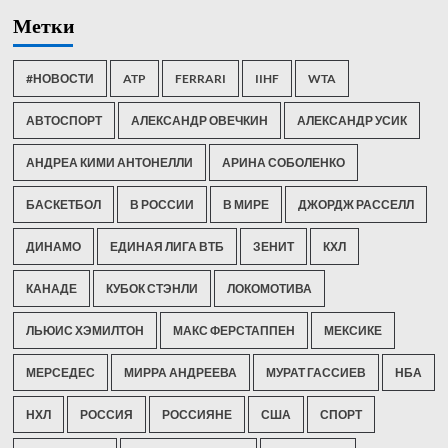
Метки
#НОВОСТИ
ATP
FERRARI
IIHF
WTA
АВТОСПОРТ
АЛЕКСАНДР ОВЕЧКИН
АЛЕКСАНДР УСИК
АНДРЕА КИМИ АНТОНЕЛЛИ
АРИНА СОБОЛЕНКО
БАСКЕТБОЛ
В РОССИИ
В МИРЕ
ДЖОРДЖ РАССЕЛЛ
ДИНАМО
ЕДИНАЯ ЛИГА ВТБ
ЗЕНИТ
КХЛ
КАНАДЕ
КУБОК СТЭНЛИ
ЛОКОМОТИВА
ЛЬЮИС ХЭМИЛТОН
МАКС ФЕРСТАППЕН
МЕКСИКЕ
МЕРСЕДЕС
МИРРА АНДРЕЕВА
МУРАТ ГАССИЕВ
НБА
НХЛ
РОССИЯ
РОССИЯНЕ
США
СПОРТ