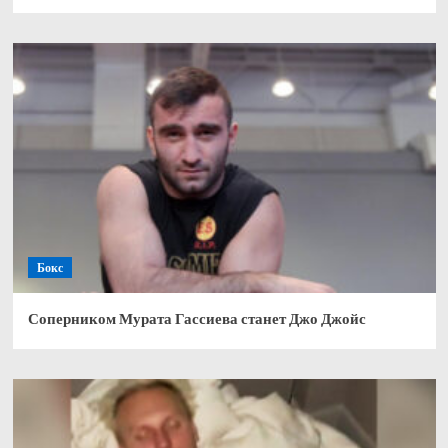
Бокс
Соперником Мурата Гассиева станет Джо Джойс