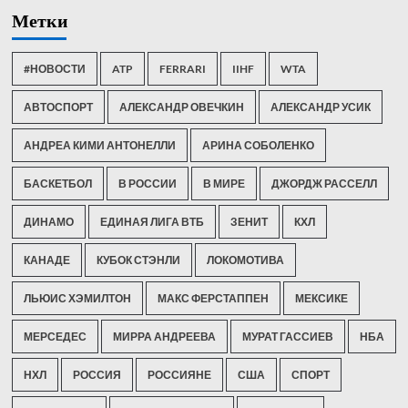
Метки
#НОВОСТИ
ATP
FERRARI
IIHF
WTA
АВТОСПОРТ
АЛЕКСАНДР ОВЕЧКИН
АЛЕКСАНДР УСИК
АНДРЕА КИМИ АНТОНЕЛЛИ
АРИНА СОБОЛЕНКО
БАСКЕТБОЛ
В РОССИИ
В МИРЕ
ДЖОРДЖ РАССЕЛЛ
ДИНАМО
ЕДИНАЯ ЛИГА ВТБ
ЗЕНИТ
КХЛ
КАНАДЕ
КУБОК СТЭНЛИ
ЛОКОМОТИВА
ЛЬЮИС ХЭМИЛТОН
МАКС ФЕРСТАППЕН
МЕКСИКЕ
МЕРСЕДЕС
МИРРА АНДРЕЕВА
МУРАТ ГАССИЕВ
НБА
НХЛ
РОССИЯ
РОССИЯНЕ
США
СПОРТ