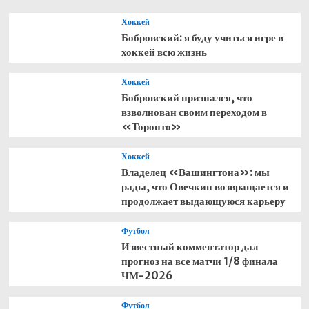
в
Хоккей
1/8
Бобровский: я буду учиться игре в
финала
хоккей всю жизнь
ЧМ
Хоккей
Бобровский признался, что
взволнован своим переходом в
«Торонто»
Хоккей
Владелец «Вашингтона»: мы
рады, что Овечкин возвращается и
продолжает выдающуюся карьеру
Футбол
Известный комментатор дал
прогноз на все матчи 1/8 финала
ЧМ-2026
Футбол