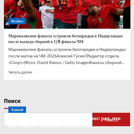
Футбол
Марокканские фанаты устроили беспорядки в Нидерландах
после выхода сборной в 1/8 финала ЧМ
Марокканские фанаты устроили беспорядки в Нидерландах
после матча на ЧМ-2026Алексей Гусев (Редактор отдела
«Спорт»)Фото: David Ramos / Getty ImagesФанаты сборной...
Прочитать
Читать далее
больше
о
Марокканские
фанаты
Поиск
устроили
беспорядки
Хоккей
в
Бобровский — о голкипере Ахтямове: рад, что
Нидерландах
Поиск
после
могу способствовать его развитию
выхода
сборной