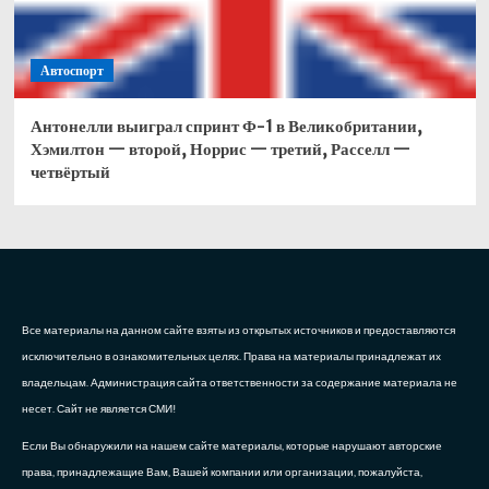
Автоспорт
Антонелли выиграл спринт Ф-1 в Великобритании,
Хэмилтон — второй, Норрис — третий, Расселл —
четвёртый
Все материалы на данном сайте взяты из открытых источников и предоставляются
исключительно в ознакомительных целях. Права на материалы принадлежат их
владельцам. Администрация сайта ответственности за содержание материала не
несет. Сайт не является СМИ!
Если Вы обнаружили на нашем сайте материалы, которые нарушают авторские
права, принадлежащие Вам, Вашей компании или организации, пожалуйста,