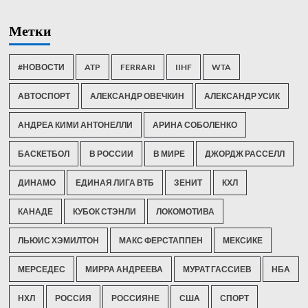
Метки
#НОВОСТИ
ATP
FERRARI
IIHF
WTA
АВТОСПОРТ
АЛЕКСАНДР ОВЕЧКИН
АЛЕКСАНДР УСИК
АНДРЕА КИМИ АНТОНЕЛЛИ
АРИНА СОБОЛЕНКО
БАСКЕТБОЛ
В РОССИИ
В МИРЕ
ДЖОРДЖ РАССЕЛЛ
ДИНАМО
ЕДИНАЯ ЛИГА ВТБ
ЗЕНИТ
КХЛ
КАНАДЕ
КУБОК СТЭНЛИ
ЛОКОМОТИВА
ЛЬЮИС ХЭМИЛТОН
МАКС ФЕРСТАППЕН
МЕКСИКЕ
МЕРСЕДЕС
МИРРА АНДРЕЕВА
МУРАТ ГАССИЕВ
НБА
НХЛ
РОССИЯ
РОССИЯНЕ
США
СПОРТ