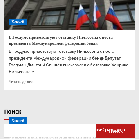
Хоккей
В Госдуме приветствуют отставку Нильссона с поста
президента Международной федерации бенди
В Госдуме приветствуют отставку Нильссона с поста
президента Международной федерации бендиДепутат
Госдумы Дмитрий Свищёв высказался об отставке Хенрика
Нильссона с...
Прочитать
Читать далее
больше
о
В
Госдуме
Поиск
приветствуют
отставку
Хоккей
Нильссона
Бобровский — о голкипере Ахтямове: рад, что
с
Поиск
поста
могу способствовать его развитию