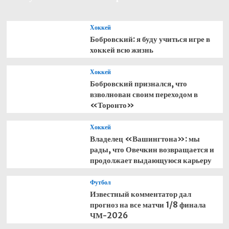
президента
Международной
федерации
Хоккей
бенди
Бобровский: я буду учиться игре в
хоккей всю жизнь
Хоккей
Бобровский признался, что
взволнован своим переходом в
«Торонто»
Хоккей
Владелец «Вашингтона»: мы
рады, что Овечкин возвращается и
продолжает выдающуюся карьеру
Футбол
Известный комментатор дал
прогноз на все матчи 1/8 финала
ЧМ-2026