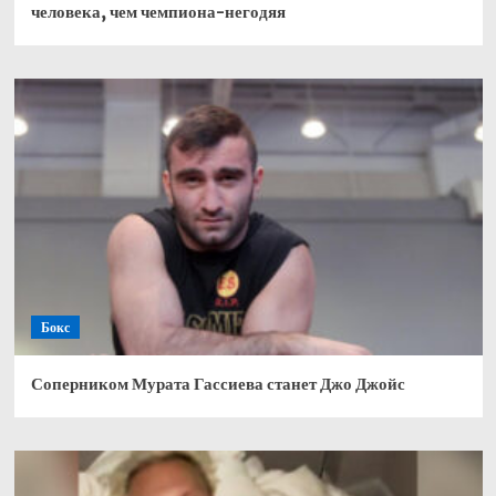
человека, чем чемпиона-негодяя
Бокс
Соперником Мурата Гассиева станет Джо Джойс