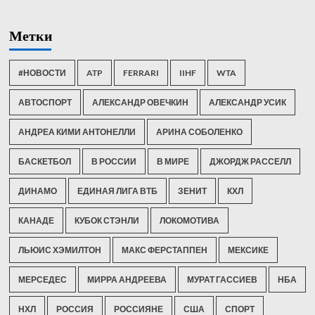
Метки
#НОВОСТИ
ATP
FERRARI
IIHF
WTA
АВТОСПОРТ
АЛЕКСАНДР ОВЕЧКИН
АЛЕКСАНДР УСИК
АНДРЕА КИМИ АНТОНЕЛЛИ
АРИНА СОБОЛЕНКО
БАСКЕТБОЛ
В РОССИИ
В МИРЕ
ДЖОРДЖ РАССЕЛЛ
ДИНАМО
ЕДИНАЯ ЛИГА ВТБ
ЗЕНИТ
КХЛ
КАНАДЕ
КУБОК СТЭНЛИ
ЛОКОМОТИВА
ЛЬЮИС ХЭМИЛТОН
МАКС ФЕРСТАППЕН
МЕКСИКЕ
МЕРСЕДЕС
МИРРА АНДРЕЕВА
МУРАТ ГАССИЕВ
НБА
НХЛ
РОССИЯ
РОССИЯНЕ
США
СПОРТ