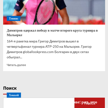
Мальорке
Теннис
Димитров одержал победу в матче второго круга турнира в
Мальорке
164-я ракетка мира Григор Димитров вышел в
четвертьфинал турнира АТР-250 на Мальорке. Григор
Димитров globallookpress.com Болгарин в двух сетах
обыграл...
Прочитать
Читать далее
больше
о
Димитров
одержал
Поиск
победу
в
Хоккей
матче
Бобровский — о голкипере Ахтямове: рад, что
второго
Поиск
круга
могу способствовать его развитию