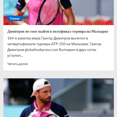
Теннис
Димитров не смог выйти в полуфинал турнира на Мальорке
164-я ракетка мира Григор Димитров вылетел в
четвертьфинале турнира АТР-250 на Мальорке. Григор
Димитров globallookpress.com Болгарин в двух сетах
уступил...
Прочитать
Читать далее
больше
о
Димитров
не
смог
выйти
в
полуфинал
турнира
на